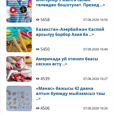
төлөөдөн бошотулат. Презид ..>
5658
07.08.2026 16:50
Казакстан–Азербайжан Каспий
аркылуу Борбор Азия ба ..>
5450
07.08.2026 16:40
Америкада уй этинин баасы
кескин өстү ..>
4539
07.08.2026 16:27
«Манас» бажысы 42 даана
алтын буюмду мыйзамсыз таш
..>
4506
07.08.2026 16:26