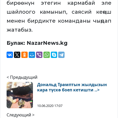
бирөөнүн этегин кармабай эле
шайлоого камынып, саясий кеңеш
менен бирдикте команданы чыңдап
жатабыз.
Булак: NazarNews.kg
< Предыдущий
Дональд Трамптын жылдызын
кара түскө боеп кетишти ..>
10.06.2020 17:07
Следующий >