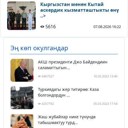
Кыргызстан менен Кытай
аскердик кызматташтыкты өнү
..>
5616
07.08.2026 16:22
Эң көп окулгандар
АКШ президенти Джо Байдендиин
саламаттыгын...
6467527
16.02.2023 13:40
Түркиядагы жер титирөө: Каза
болгондордун ...
6257792
05.03.2023 17:54
Жаш жубайлар нике түнүндө
табышмактуу түрд...