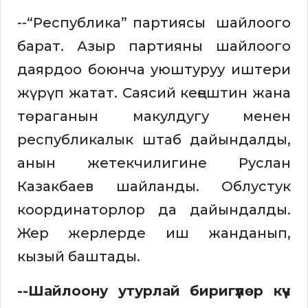
--“Республика” партиясы шайлоого
барат. Азыр партияны шайлоого
даярдоо боюнча уюштуруу иштери
жүрүп жатат. Саясий кеңештин жана
төраганын макулдугу менен
республикалык штаб дайындалды,
анын жетекчилигине Руслан
Казакбаев шайланды. Облустук
координаторлор да дайындалды.
Жер жерлерде иш жанданып,
кызый баштады.
--Шайлоону утурлай биригүүлөр күч