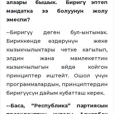
алаары бышык. Биригүү эптеп
мандатка ээ болуунун жолу
эмеспи?
--Биригүү деген бул-ынтымак.
Бириккенде өздөрүнүн жеке
кызыкчылыктары четке кагылып,
элдин жана мамлекеттин
кызыкчылыгын өйдө койгон
принциптер иштейт. Ошол үчүн
программалардын, принциптердин
биригүүсүн дайым кубатташ керек.
--Баса, “Республика” партиясын