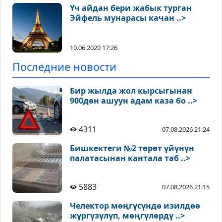
Үч айдан бери жабык турган
Эйфель мунарасы качан ..>
10.06.2020 17:26
Последние новости
Бир жылда жол кырсыгынан
900дөн ашуун адам каза бо ..>
4311
07.08.2026 21:24
Бишкектеги №2 төрөт үйүнүн
палатасынан кантала таб ..>
5883
07.08.2026 21:15
Челектор мөңгүсүндө изилдөө
жүргүзүлүп, мөңгүлөрдү ..>