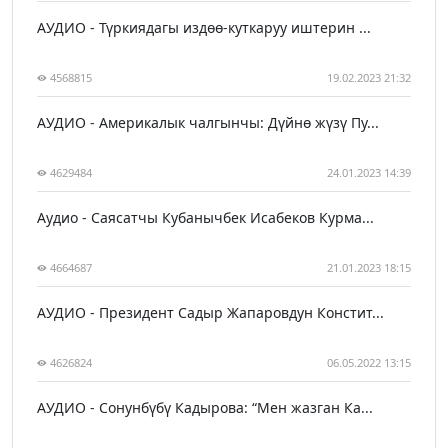
АУДИО - Түркиядагы издөө-куткаруу иштерин ...
4568815
19.02.2023 21:32
АУДИО - Америкалык чалгынчы: Дүйнө жүзү Пу...
4629484
24.01.2023 14:39
Аудио - Саясатчы Кубанычбек Исабеков Курма...
4664687
21.01.2023 18:15
АУДИО - Президент Садыр Жапаровдун Констит...
4626824
06.05.2022 13:15
АУДИО - Сонунбүбү Кадырова: “Мен жазган Ка...