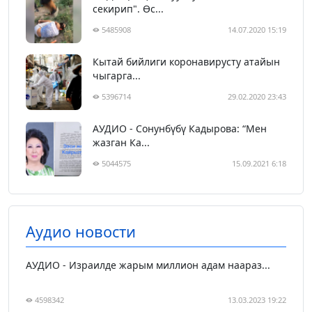
секирип". Өс...
5485908
14.07.2020 15:19
Кытай бийлиги коронавирусту атайын
чыгарга...
5396714
29.02.2020 23:43
АУДИО - Сонунбүбү Кадырова: “Мен
жазган Ка...
5044575
15.09.2021 6:18
Аудио новости
АУДИО - Израилде жарым миллион адам наараз...
4598342
13.03.2023 19:22