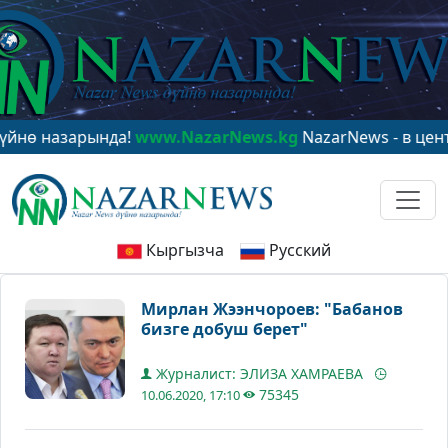
зарында!
www.NazarNews.kg
NazarNews - в центре мир
Кыргызча
Русский
Мирлан Жээнчороев: "Бабанов
бизге добуш берет"
Журналист: ЭЛИЗА ХАМРАЕВА
75345
10.06.2020, 17:10