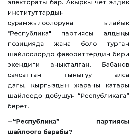
электораты бар. Акыркы чет элдик
институттардын
сурамжылоолоруна ылайык
"Республика" партиясы алдыңкы
позицияда жана боло турган
шайлоолордо фавориттердин бири
экендиги аныкталган. Бабанов
саясаттан тыныгуу алса
дагы, кыргыздын жараны катары
шайлоодо добушун “Республикага”
берет.
--“Республика” партиясы
шайлоого барабы?