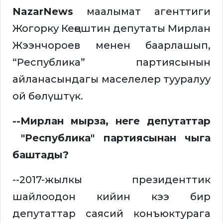
NazarNews
маалымат агенттиги
Жогорку Кеңештин депутаты Мирлан
Жээнчороев менен баарлашып,
“Республика” партиясынын
айланасындагы маселелер тууралуу
ой бөлүштүк.
--Мирлан мырза, неге депутаттар
"Республика" партиясынан чыга
баштады?
--2017-жылкы президенттик
шайлоодон кийин кээ бир
депутаттар саясий конъюктурага