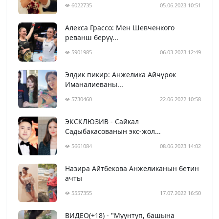
6022735
05.06.2023 10:51
Алекса Грассо: Мен Шевченкого
реванш берүү...
5901985
06.03.2023 12:49
Элдик пикир: Анжелика Айчүрөк
Иманалиеваны...
5730460
22.06.2022 10:58
ЭКСКЛЮЗИВ - Сайкал
Садыбакасованын экс-жол...
5661084
08.06.2023 14:02
Назира Айтбекова Анжеликанын бетин
ачты
5557355
17.07.2022 16:50
ВИДЕО(+18) - "Муунтуп, башына