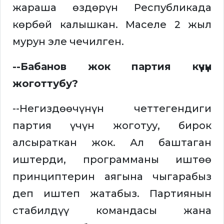
жараша өздөрүн Республикада
көрбөй калышкан. Маселе 2 жыл
мурун эле чечилген.
--Бабанов жок партия күчүн
жоготтубу?
--Негиздөөчүнүн четтегендиги
партия үчүн жоготуу, бирок
алсыраткан жок. Ал баштаган
иштерди, программаны иштөө
принциптерин аягына чыгарабыз
деп иштеп жатабыз. Партиянын
стабилдүү командасы жана