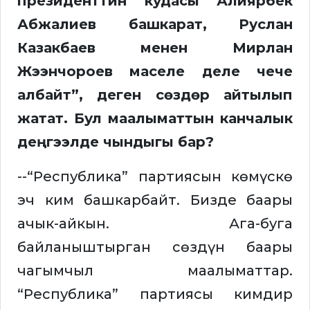
президенттин кудасы Алиярбек
Абжалиев башкарат, Руслан
Казакбаев менен Мирлан
Жээнчороев маселе деле чече
албайт”, деген сөздөр айтылып
жатат. Бул маалыматтын канчалык
деңгээлде чындыгы бар?
--“Республика” партиясын көмүскө
эч ким башкарбайт. Бизде баары
ачык-айкын. Ага-буга
байланыштырган сөздүн баары
чагымчыл маалыматтар.
“Республика” партиясы кимдир