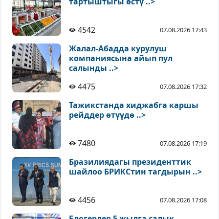
тартыштыгы өстү ..>
4542
07.08.2026 17:43
Жалал-Абадда курулуш
компаниясына айып пул
салынды ..>
4475
07.08.2026 17:32
Тажикстанда хиджабга каршы
рейддер өтүүдө ..>
7480
07.08.2026 17:19
Бразилиядагы президенттик
шайлоо БРИКСтин тагдырын ..>
4456
07.08.2026 17:08
Блогерлер 5 жылга салык