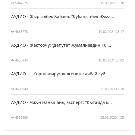
5044575
15.09.2021 6:18
АУДИО - Жыргалбек Бабаев: “Кубанычбек Жума...
4665778
10.02.2021 23:17
АУДИО - Жактоочу: “Депутат Жумалиевдин 16 ...
4635834
10.02.2021 23:02
АУДИО - ...Коронавирус келгенине аябай сүй...
4690949
31.03.2020 4:20
АУДИО - Чжун Наньшань, эксперт: “Кытайда к...
4595360
28.03.2020 4:05