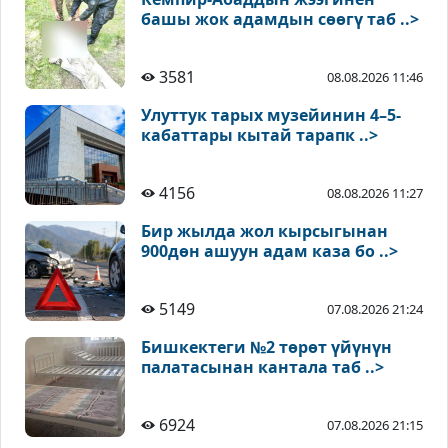
башы жок адамдын сөөгү таб ..>
3581
08.08.2026 11:46
Улуттук тарых музейинин 4–5-
кабаттары кытай тарапк ..>
4156
08.08.2026 11:27
Бир жылда жол кырсыгынан
900дөн ашуун адам каза бо ..>
5149
07.08.2026 21:24
Бишкектеги №2 төрөт үйүнүн
палатасынан кантала таб ..>
6924
07.08.2026 21:15