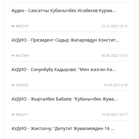
Аудио - Саясатчы Кубанычбек Исабеков Курма...
4665167
21.01.2023 18:15
АУДИО - Президент Садыр Жапаровдун Констит...
4627349
06.05.2022 13:15
АУДИО - Сонунбүбү Кадырова: “Мен жазган Ка...
5045335
15.09.2021 6:18
АУДИО - Жыргалбек Бабаев: “Кубанычбек Жума...
4666211
10.02.2021 23:17
АУДИО - Жактоочу: “Депутат Жумалиевдин 16 ...