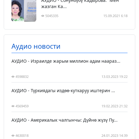
АУДИО - Сонунбүбү Кадырова: “Мен
жазган Ка...
5045335
15.09.2021 6:18
Аудио новости
АУДИО - Израилде жарым миллион адам наараз...
4598832
13.03.2023 19:22
АУДИО - Түркиядагы издөө-куткаруу иштерин ...
4569459
19.02.2023 21:32
АУДИО - Америкалык чалгынчы: Дүйнө жүзү Пу...
4630018
24.01.2023 14:39