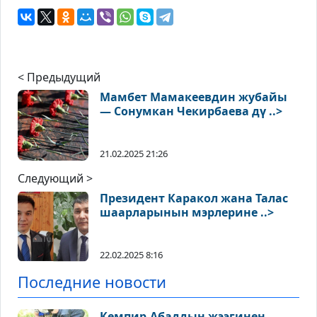
< Предыдущий
Мамбет Мамакеевдин жубайы
— Сонумкан Чекирбаева дү ..>
21.02.2025 21:26
Следующий >
Президент Каракол жана Талас
шаарларынын мэрлерине ..>
22.02.2025 8:16
Последние новости
Кемпир-Абаддын жээгинен