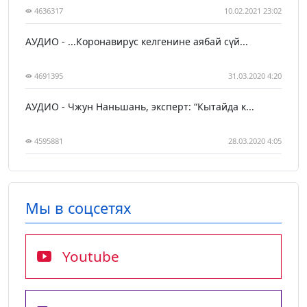
4636317
10.02.2021 23:02
АУДИО - ...Коронавирус келгенине аябай сүй...
4691395
31.03.2020 4:20
АУДИО - Чжун Наньшань, эксперт: “Кытайда к...
4595881
28.03.2020 4:05
Мы в соцсетях
Youtube