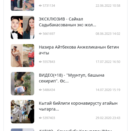
5731134
22.06.2022 10:58
ЭКСКЛЮЗИВ - Сайкал
Садыбакасованын экс-жол...
5661697
08.06.2023 14:02
Назира Айтбекова Анжеликанын бетин
ачты
5557843
17.07.2022 16:50
ВИДЕО(+18) - "Муунтуп, башына
секирип". Өс...
5486434
14.07.2020 15:19
Кытай бийлиги коронавирусту атайын
чыгарга...
5397403
29.02.2020 23:43