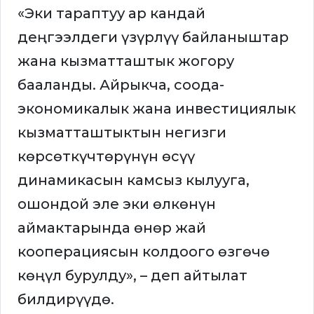
«Эки тараптуу ар кандай
деңгээлдеги үзүрлүү байланыштар
жана кызматташтык жогору
бааланды. Айрыкча, соода-
экономикалык жана инвестициялык
кызматташтыктын негизги
көрсөткүчтөрүнүн өсүү
динамикасын камсыз кылууга,
ошондой эле эки өлкөнүн
аймактарында өнөр жай
кооперациясын колдоого өзгөчө
көңүл бурулду», – деп айтылат
билдирүүдө.