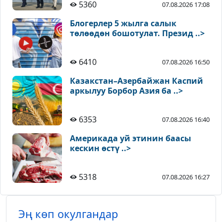
5360
07.08.2026 17:08
Блогерлер 5 жылга салык
төлөөдөн бошотулат. Презид ..>
6410
07.08.2026 16:50
Казакстан–Азербайжан Каспий
аркылуу Борбор Азия ба ..>
6353
07.08.2026 16:40
Америкада уй этинин баасы
кескин өстү ..>
5318
07.08.2026 16:27
Эң көп окулгандар