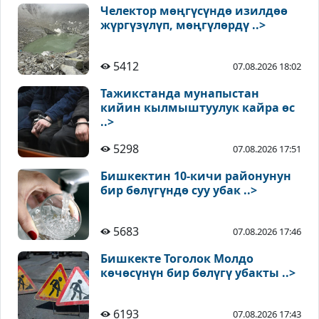
Челектор мөңгүсүндө изилдөө
жүргүзүлүп, мөңгүлөрдү ..>
5412
07.08.2026 18:02
Тажикстанда мунапыстан
кийин кылмыштуулук кайра өс
..>
5298
07.08.2026 17:51
Бишкектин 10-кичи районунун
бир бөлүгүндө суу убак ..>
5683
07.08.2026 17:46
Бишкекте Тоголок Молдо
көчөсүнүн бир бөлүгү убакты ..>
6193
07.08.2026 17:43