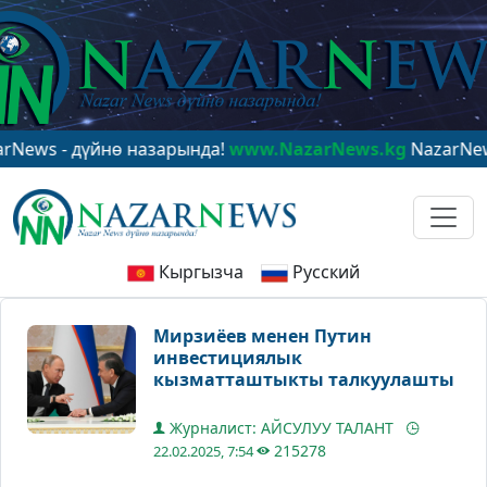
- дүйнө назарында!
www.NazarNews.kg
NazarNews - в 
Кыргызча
Русский
Мирзиёев менен Путин
инвестициялык
кызматташтыкты талкуулашты
Журналист: АЙСУЛУУ ТАЛАНТ
215278
22.02.2025, 7:54