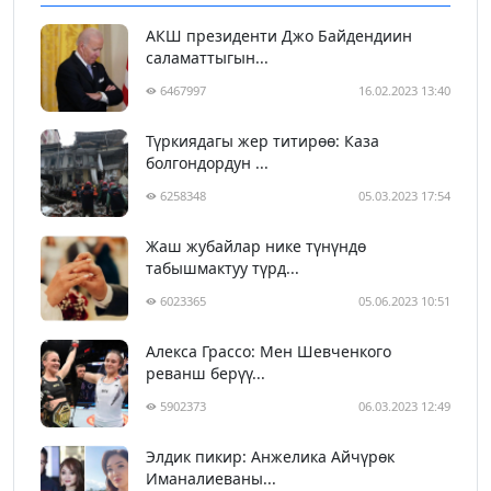
АКШ президенти Джо Байдендиин
саламаттыгын...
6467997
16.02.2023 13:40
Түркиядагы жер титирөө: Каза
болгондордун ...
6258348
05.03.2023 17:54
Жаш жубайлар нике түнүндө
табышмактуу түрд...
6023365
05.06.2023 10:51
Алекса Грассо: Мен Шевченкого
реванш берүү...
5902373
06.03.2023 12:49
Элдик пикир: Анжелика Айчүрөк
Иманалиеваны...