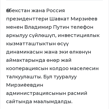
Өзбекстан жана Россия
президенттери Шавкат Мирзиёев
менен Владимир Путин телефон
аркылуу сүйлөшүп, инвестициялык
кызматташтыктын өсүү
динамикасын жана эки өлкөнүн
аймактарында өнөр жай
кооперациясын колдоо маселесин
талкуулашты. Бул тууралуу
Мирзиёевдин
администрациясынын расмий
сайтында маалымдалды.