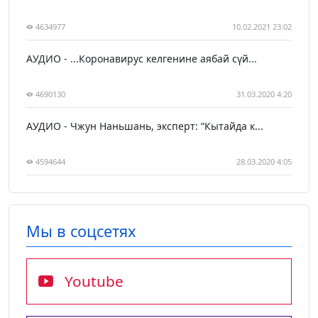
4634977
10.02.2021 23:02
АУДИО - ...Коронавирус келгенине аябай сүй...
4690130
31.03.2020 4:20
АУДИО - Чжун Наньшань, эксперт: “Кытайда к...
4594644
28.03.2020 4:05
Мы в соцсетях
Youtube