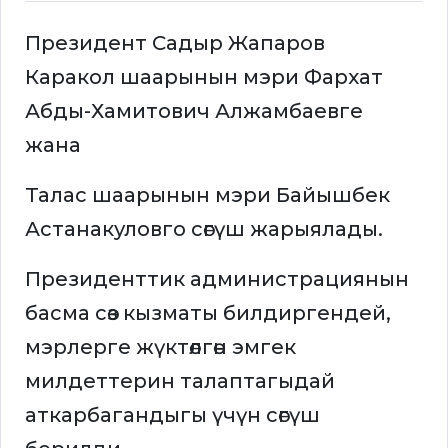
Президент Садыр Жапаров
Каракол шаарынын мэри Фархат
Абды-Хамитович Алжамбаевге
жана
Талас шаарынын мэри Байышбек
Астанакуловго сөгүш жарыялады.
Президенттик администрациянын
басма сөз кызматы билдиргендей,
мэрлерге жүктөлгөн эмгек
милдеттерин талаптагыдай
аткарбагандыгы үчүн сөгүш