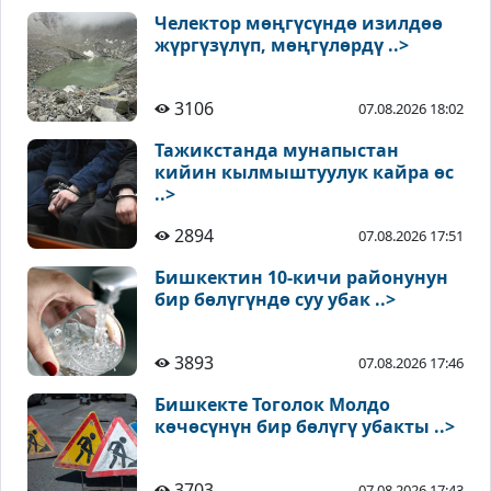
Челектор мөңгүсүндө изилдөө
жүргүзүлүп, мөңгүлөрдү ..>
3106
07.08.2026 18:02
Тажикстанда мунапыстан
кийин кылмыштуулук кайра өс
..>
2894
07.08.2026 17:51
Бишкектин 10-кичи районунун
бир бөлүгүндө суу убак ..>
3893
07.08.2026 17:46
Бишкекте Тоголок Молдо
көчөсүнүн бир бөлүгү убакты ..>
3703
07.08.2026 17:43