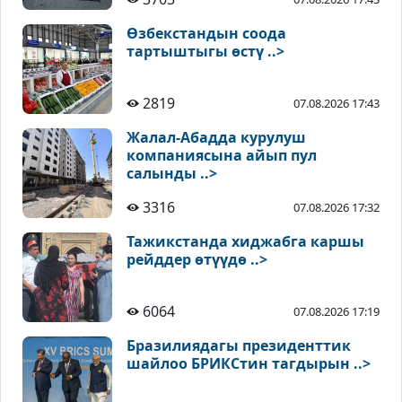
Өзбекстандын соода
тартыштыгы өстү ..>
2819
07.08.2026 17:43
Жалал-Абадда курулуш
компаниясына айып пул
салынды ..>
3316
07.08.2026 17:32
Тажикстанда хиджабга каршы
рейддер өтүүдө ..>
6064
07.08.2026 17:19
Бразилиядагы президенттик
шайлоо БРИКСтин тагдырын ..>