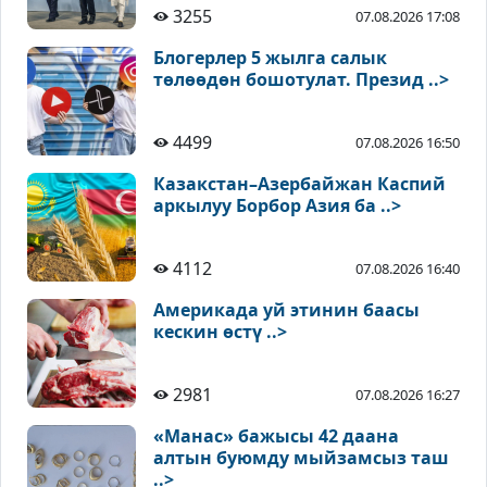
3255
07.08.2026 17:08
Блогерлер 5 жылга салык
төлөөдөн бошотулат. Презид ..>
4499
07.08.2026 16:50
Казакстан–Азербайжан Каспий
аркылуу Борбор Азия ба ..>
4112
07.08.2026 16:40
Америкада уй этинин баасы
кескин өстү ..>
2981
07.08.2026 16:27
«Манас» бажысы 42 даана
алтын буюмду мыйзамсыз таш
..>