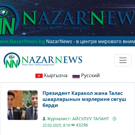
zarNews.kg
NazarNews - в центре мирового внимания!
Кыргызча
Русский
Президент Каракол жана Талас
шаарларынын мэрлерине сөгүш
берди
Журналист: АЙСУЛУУ ТАЛАНТ
43296
22.02.2025, 8:16