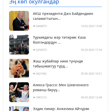
Эң көп окулгандар
АКШ президенти Джо Байдендиин
саламаттыгын...
6466873
16.02.2023 13:40
Түркиядагы жер титирөө: Каза
болгондордун ...
6256973
05.03.2023 17:54
Жаш жубайлар нике түнүндө
табышмактуу түрд...
6021942
05.06.2023 10:51
Алекса Грассо: Мен Шевченкого
реванш берүү...
5901212
06.03.2023 12:49
Элдик пикир: Анжелика Айчүрөк