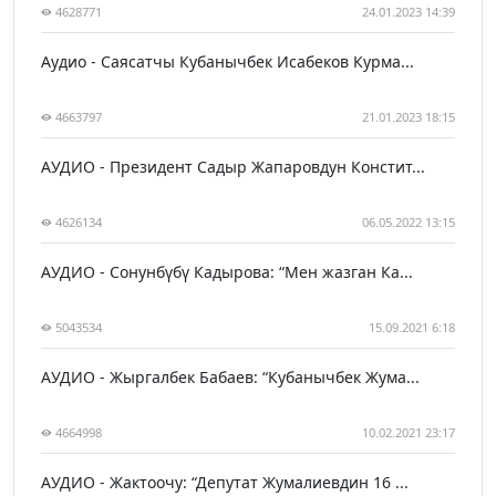
4628771
24.01.2023 14:39
Аудио - Саясатчы Кубанычбек Исабеков Курма...
4663797
21.01.2023 18:15
АУДИО - Президент Садыр Жапаровдун Констит...
4626134
06.05.2022 13:15
АУДИО - Сонунбүбү Кадырова: “Мен жазган Ка...
5043534
15.09.2021 6:18
АУДИО - Жыргалбек Бабаев: “Кубанычбек Жума...
4664998
10.02.2021 23:17
АУДИО - Жактоочу: “Депутат Жумалиевдин 16 ...