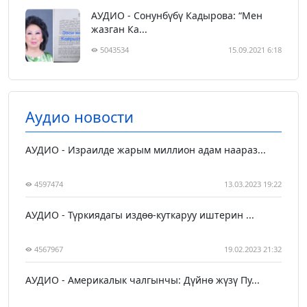
АУДИО - Сонунбүбү Кадырова: “Мен
жазган Ка...
5043534
15.09.2021 6:18
Аудио новости
АУДИО - Израилде жарым миллион адам наараз...
4597474
13.03.2023 19:22
АУДИО - Түркиядагы издөө-куткаруу иштерин ...
4567967
19.02.2023 21:32
АУДИО - Америкалык чалгынчы: Дүйнө жүзү Пу...