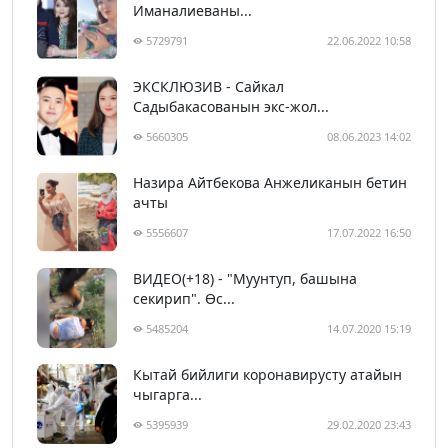
Иманалиеваны...
5729791
22.06.2022 10:58
ЭКСКЛЮЗИВ - Сайкал
Садыбакасованын экс-жол...
5660305
08.06.2023 14:02
Назира Айтбекова Анжеликанын бетин
ачты
5556607
17.07.2022 16:50
ВИДЕО(+18) - "Муунтуп, башына
секирип". Өс...
5485204
14.07.2020 15:19
Кытай бийлиги коронавирусту атайын
чыгарга...
5395939
29.02.2020 23:43