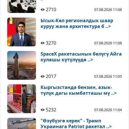
2710
07.08.2026 11:08
Ысык-Көл регионалдык шаар
куруу жана архитектура б ..>
3270
07.08.2026 11:08
SpaceX ракетасынын бөлүгү Айга
кулашы күтүлүүдө ..>
2017
07.08.2026 11:05
Кыргызстанда бензин, азык-
түлүк дагы кымбатташы мү ..>
5232
07.08.2026 11:04
"Өзүбүзгө керек" - Трамп
Украинага Patriot ракетал ..>