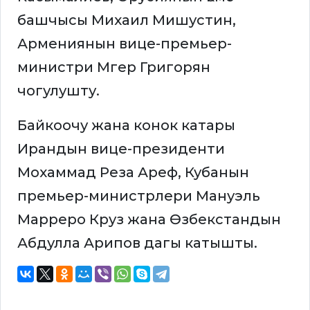
башчысы Михаил Мишустин,
Армениянын вице-премьер-
министри Мгер Григорян
чогулушту.
Байкоочу жана конок катары
Ирандын вице-президенти
Мохаммад Реза Ареф, Кубанын
премьер-министрлери Мануэль
Марреро Круз жана Өзбекстандын
Абдулла Арипов дагы катышты.