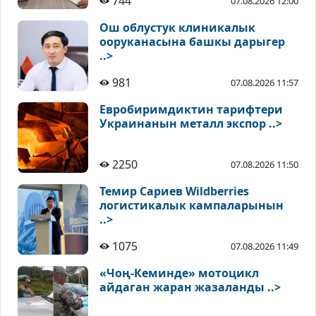
744
07.08.2026 12:00
Ош облустук клиникалык
ооруканасына башкы дарыгер
..>
981
07.08.2026 11:57
Евробиримдиктин тарифтери
Украинанын металл экспор ..>
2250
07.08.2026 11:50
Темир Сариев Wildberries
логистикалык кампаларынын
..>
1075
07.08.2026 11:49
«Чоң-Кеминде» мотоцикл
айдаган жаран жазаланды ..>