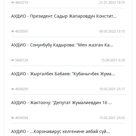
4663219
21.01.2023 18:15
АУДИО - Президент Садыр Жапаровдун Констит...
4625507
06.05.2022 13:15
АУДИО - Сонунбүбү Кадырова: “Мен жазган Ка...
5042129
15.09.2021 6:18
АУДИО - Жыргалбек Бабаев: “Кубанычбек Жума...
4664259
10.02.2021 23:17
АУДИО - Жактоочу: “Депутат Жумалиевдин 16 ...
4634394
10.02.2021 23:02
АУДИО - ...Коронавирус келгенине аябай сүй...