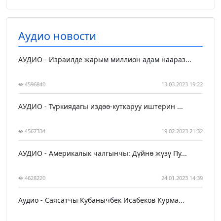
Аудио новости
АУДИО - Израилде жарым миллион адам наараз...
4596840
13.03.2023 19:22
АУДИО - Түркиядагы издөө-куткаруу иштерин ...
4567334
19.02.2023 21:32
АУДИО - Америкалык чалгынчы: Дүйнө жүзү Пу...
4628220
24.01.2023 14:39
Аудио - Саясатчы Кубанычбек Исабеков Курма...