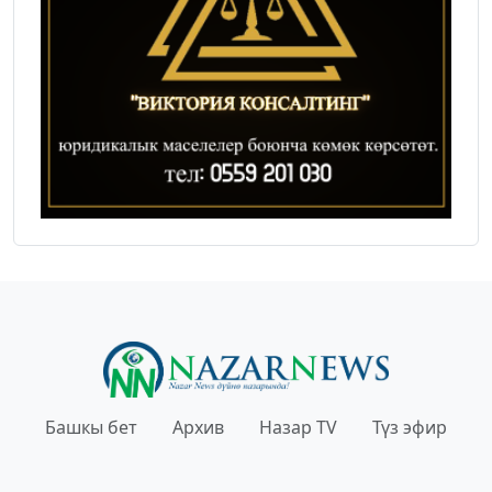
Башкы бет
Архив
Назар TV
Түз эфир