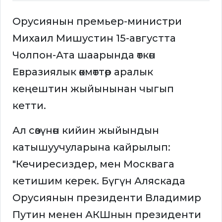
Орусиянын премьер-министри
Михаил Мишустин 15-августта
Чолпон-Ата шаарында өткөн
Евразиялык өкмөттөр аралык
кеңештин жыйынынан чыгып
кетти.
Ал сөзүнөн кийин жыйындын
катышуучуларына кайрылып:
"Кечиресиздер, мен Москвага
кетишим керек. Бүгүн Аляскада
Орусиянын президенти Владимир
Путин менен АКШнын президенти