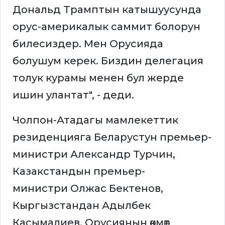
Дональд Трамптын катышуусунда
орус-америкалык саммит болорун
билесиздер. Мен Орусияда
болушум керек. Биздин делегация
толук курамы менен бул жерде
ишин улантат", - деди.
Чолпон-Атадагы мамлекеттик
резиденцияга Беларустун премьер-
министри Александр Турчин,
Казакстандын премьер-
министри Олжас Бектенов,
Кыргызстандан Адылбек
Касымалиев, Орусиянын өкмөт