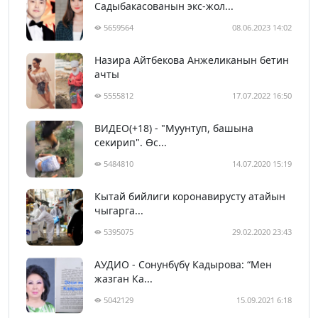
Садыбакасованын экс-жол...
5659564
08.06.2023 14:02
Назира Айтбекова Анжеликанын бетин
ачты
5555812
17.07.2022 16:50
ВИДЕО(+18) - "Муунтуп, башына
секирип". Өс...
5484810
14.07.2020 15:19
Кытай бийлиги коронавирусту атайын
чыгарга...
5395075
29.02.2020 23:43
АУДИО - Сонунбүбү Кадырова: “Мен
жазган Ка...
5042129
15.09.2021 6:18