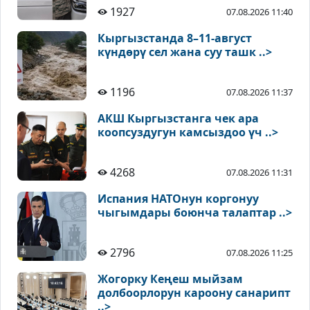
1927
07.08.2026 11:40
Кыргызстанда 8–11-август
күндөрү сел жана суу ташк ..>
1196
07.08.2026 11:37
АКШ Кыргызстанга чек ара
коопсуздугун камсыздоо үч ..>
4268
07.08.2026 11:31
Испания НАТОнун коргонуу
чыгымдары боюнча талаптар ..>
2796
07.08.2026 11:25
Жогорку Кеңеш мыйзам
долбоорлорун кароону санарипт
..>