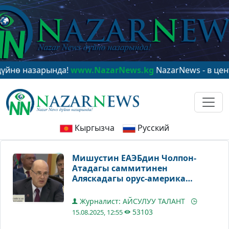
назарында!
www.NazarNews.kg
NazarNews - в центре м
Кыргызча
Русский
Мишустин ЕАЭБдин Чолпон-
Атадагы саммитинен
Аляскадагы орус-америка
жолугушуусуна байланыштуу
кетүүгө аргасыз болду
Журналист: АЙСУЛУУ ТАЛАНТ
53103
15.08.2025, 12:55