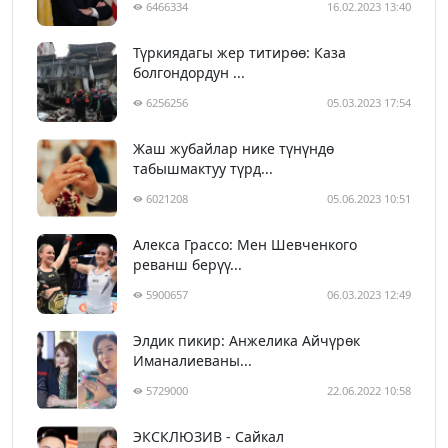
6466334
16.02.2023 13:40
Түркиядагы жер титирөө: Каза
болгондордун ...
6256256
05.03.2023 17:54
Жаш жубайлар нике түнүндө
табышмактуу түрд...
6021208
05.06.2023 10:51
Алекса Грассо: Мен Шевченкого
реванш берүү...
5900657
06.03.2023 12:49
Элдик пикир: Анжелика Айчүрөк
Иманалиеваны...
5729000
22.06.2022 10:58
ЭКСКЛЮЗИВ - Сайкал