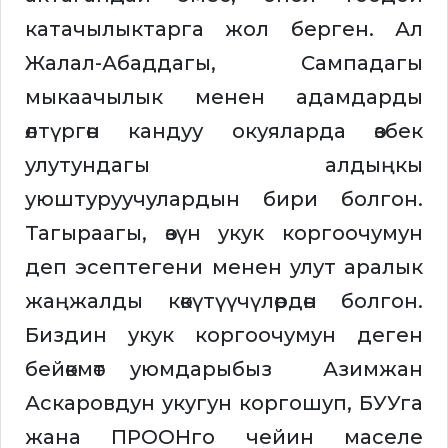
катачылыктарга жол берген. Ал
Жалал-Абаддагы, Сампадагы
мыкаачылык менен адамдарды
өлтүргөн кандуу окуяларда өзбек
улутундагы алдыңкы
уюштуруучулардын бири болгон.
Тагыраагы, өзүн укук коргоочумун
деп эсептегени менен улут аралык
жаңжалды көкүтүүчүлөрдөн болгон.
Биздин укук коргоочумун деген
бейөкмөт уюмдарыбыз Азимжан
Аскаровдун укугун коргошуп, БУУга
жана ПРООНго чейин маселе