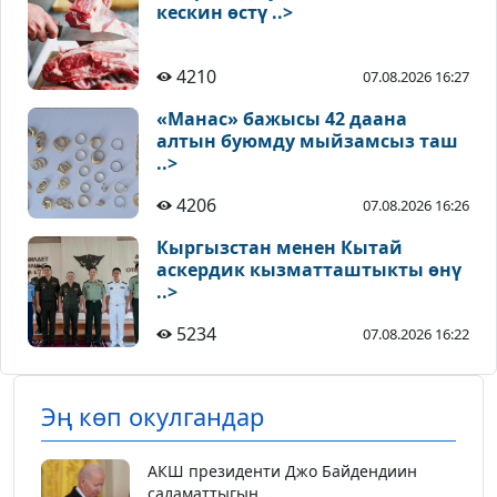
кескин өстү ..>
4210
07.08.2026 16:27
«Манас» бажысы 42 даана
алтын буюмду мыйзамсыз таш
..>
4206
07.08.2026 16:26
Кыргызстан менен Кытай
аскердик кызматташтыкты өнү
..>
5234
07.08.2026 16:22
Эң көп окулгандар
АКШ президенти Джо Байдендиин
саламаттыгын...