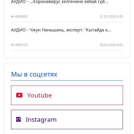
АУДИО - ...Коронавирус келгенине аябай сүй...
4690692
31.03.2020 4:20
АУДИО - Чжун Наньшань, эксперт: “Кытайда к...
4595172
28.03.2020 4:05
Мы в соцсетях
Youtube
Instagram