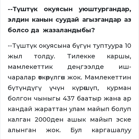
--Түштүк окуясын уюштургандар,
элдин канын суудай агызгандар аз
болсо да жазаландыбы?
--Түштүк окуясына бүгүн туптуура 10
жыл толду. Тилекке каршы,
мамлекеттик деңгээлде иш-
чаралар өткөрүлгөн жок. Мамлекеттин
бүтүндүгү үчүн күрөшүп, курман
болгон чыныгы 437 баатыр жана ар
кандай жараттан улам майып болуп
калган 2000ден ашык майып эске
алынган жок. Бул каргашалуу