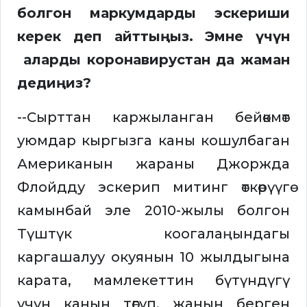
болгон маркумдарды эскериши
керек деп айттыңыз. Эмне үчүн
аларды коронавирустан да жаман
дедиңиз?
--Сырттан каржыланган бейөкмөт
уюмдар кыргызга каны кошулбаган
Американын жараны Джоржда
Флойдду эскерип митинг өткөрүүгө
камынбай эле 2010-жылы болгон
Түштүк коогалаңындагы
каргашалуу окуянын 10 жылдыгына
карата, мамлекеттин бүтүндүгү
үчүн канын төгүп, жанын берген