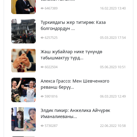
6467389
16.02.2023 13:40
Түркиядагы жер титирөө: Каза
болгондордун ...
6257525
05.03.2023 17:54
Жаш жубайлар нике түнүндө
табышмактуу түрд...
6022504
05.06.2023 10:51
Алекса Грассо: Мен Шевченкого
реванш берүү...
5901816
06.03.2023 12:49
Элдик пикир: Анжелика Айчүрөк
Иманалиеваны...
5730287
22.06.2022 10:58