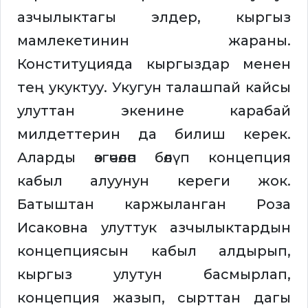
азчылыктагы элдер, кыргыз
мамлекетинин жараны.
Конституцияда кыргыздар менен
тең укуктуу. Укугун талашпай кайсы
улуттан экенине карабай
милдеттерин да билиш керек.
Аларды өзгөчөлөп бөлүп концепция
кабыл алуунун кереги жок.
Батыштан каржыланган Роза
Исаковна улуттук азчылыктардын
концепциясын кабыл алдырып,
кыргыз улутун басмырлап,
концепция жазып, сырттан дагы