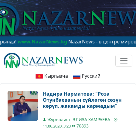
NazarNews.kg
NazarNews - в центре мирового вниман
Кыргызча
Русский
Надира Нарматова: "Роза
Отунбаеванын сүйлөгөн сөзүн
көрүп, жакамды кармадым"
Журналист: ЭЛИЗА ХАМРАЕВА
70893
11.06.2020, 3:23