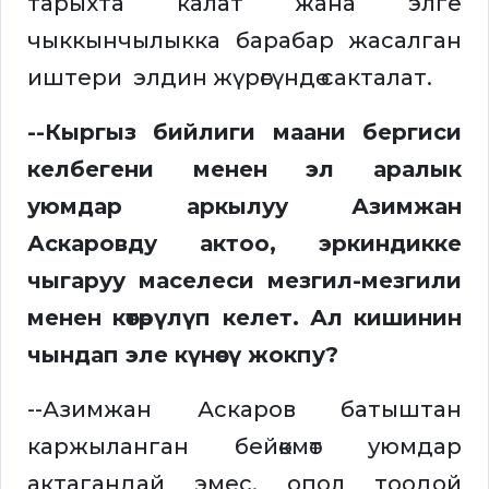
тарыхта калат жана элге
чыккынчылыкка барабар жасалган
иштери элдин жүрөгүндө сакталат.
--Кыргыз бийлиги маани бергиси
келбегени менен эл аралык
уюмдар аркылуу Азимжан
Аскаровду актоо, эркиндикке
чыгаруу маселеси мезгил-мезгили
менен көтөрүлүп келет. Ал кишинин
чындап эле күнөөсү жокпу?
--Азимжан Аскаров батыштан
каржыланган бейөкмөт уюмдар
актагандай эмес, опол тоодой