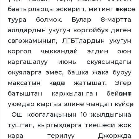
баатырларды эскерип, митинг өткөрсө
туура болмок. Булар 8-мартта
аялдардын укугун коргойбуз деген
сөзгө жамынып, ЛГБТлардын укугун
коргоп чыккандай элдин оюн
каргашалуу июнь окуясындагы
окуяларга эмес, башка жака буруу
максатын көздөп жатышат. Эгер
батыштан каржыланган бейөкмөт
уюмдар кыргыз элине чындап күйсө,
Ош коогалаңынын 10 жылдыгына
туштап, кыргыздарга тиешеси жок
кара терилүү Джоржда