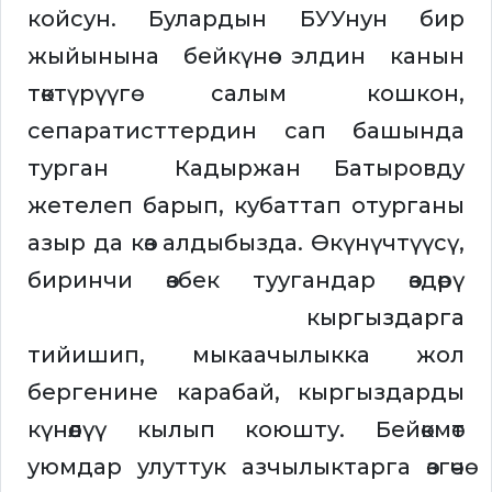
койсун. Булардын БУУнун бир
жыйынына бейкүнөө элдин канын
төктүрүүгө салым кошкон,
сепаратисттердин сап башында
турган Кадыржан Батыровду
жетелеп барып, кубаттап отурганы
азыр да көз алдыбызда. Өкүнүчтүүсү,
биринчи өзбек туугандар өздөрү
кыргыздарга
тийишип, мыкаачылыкка жол
бергенине карабай, кыргыздарды
күнөөлүү кылып коюшту. Бейөкмөт
уюмдар улуттук азчылыктарга өзгөчө