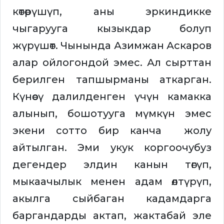
көтөрүшүп, аны эркиндикке
чыгарууга кызыкдар болуп
жүрүшөт. Чынында Азимжан Аскаров
алар ойлогондой эмес. Ал сырттан
берилген тапшырманы аткарган.
Күнөөсү далилденген үчүн камакка
алынып, бошотууга мүмкүн эмес
экени сотто бир канча жолу
айтылган. Эми укук коргоочубуз
дегендер элдин канын төгүп,
мыкаачылык менен адам өлтүрүп,
акылга сыйбаган кадамдарга
баргандарды актап, жактабай эле