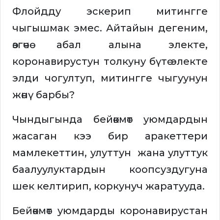
Флойдду эскерип митингге
чыгышмак эмес. Айтайын дегеним,
өзгөчө абал алына электе,
коронавирустун толкуну бүтө электе
элди чогултуп, митингге чыгуунун
жөнү барбы?
Чындыгында бейөкмөт уюмдардын
жасаган кээ бир аракеттери
мамлекеттин, улуттун жана улуттук
баалуулуктардын коопсуздугуна
шек келтирип, коркунуч жаратууда.
Бейөкмөт уюмдарды коронавирустан