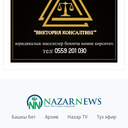
Башкы бет
Архив
Назар TV
Түз эфир