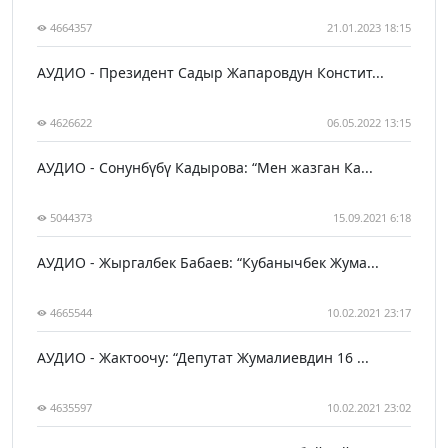
4664357
21.01.2023 18:15
АУДИО - Президент Садыр Жапаровдун Констит...
4626622
06.05.2022 13:15
АУДИО - Сонунбүбү Кадырова: “Мен жазган Ка...
5044373
15.09.2021 6:18
АУДИО - Жыргалбек Бабаев: “Кубанычбек Жума...
4665544
10.02.2021 23:17
АУДИО - Жактоочу: “Депутат Жумалиевдин 16 ...
4635597
10.02.2021 23:02