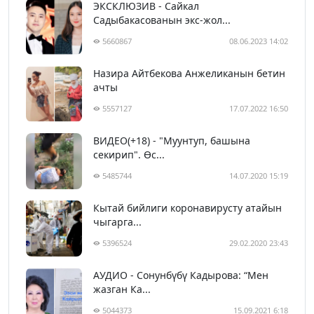
ЭКСКЛЮЗИВ - Сайкал
Садыбакасованын экс-жол...
5660867
08.06.2023 14:02
Назира Айтбекова Анжеликанын бетин
ачты
5557127
17.07.2022 16:50
ВИДЕО(+18) - "Муунтуп, башына
секирип". Өс...
5485744
14.07.2020 15:19
Кытай бийлиги коронавирусту атайын
чыгарга...
5396524
29.02.2020 23:43
АУДИО - Сонунбүбү Кадырова: “Мен
жазган Ка...
5044373
15.09.2021 6:18