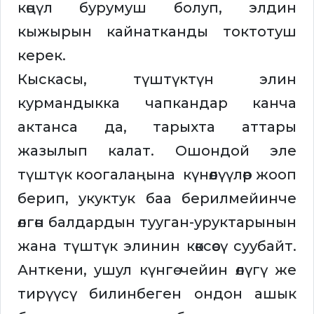
көңүл бурумуш болуп, элдин
кыжырын кайнатканды токтотуш
керек.
Кыскасы, түштүктүн элин
курмандыкка чапкандар канча
актанса да, тарыхта аттары
жазылып калат. Ошондой эле
түштүк коогалаңына күнөөлүүлөр жооп
берип, укуктук баа берилмейинче
өлгөн балдардын тууган-уруктарынын
жана түштүк элинин көксөөсү суубайт.
Анткени, ушул күнгө чейин өлүгү же
тирүүсү билинбеген ондон ашык