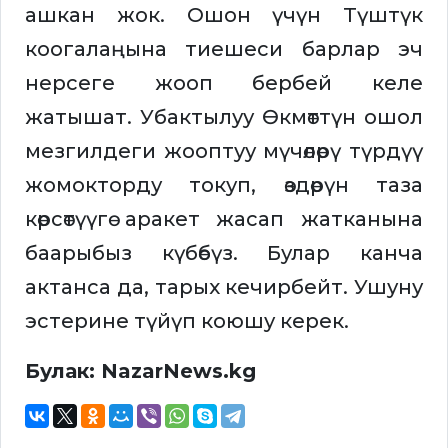
ашкан жок. Ошон үчүн Түштүк
коогалаңына тиешеси барлар эч
нерсеге жооп бербей келе
жатышат. Убактылуу Өкмөттүн ошол
мезгилдеги жооптуу мүчөлөрү түрдүү
жомокторду токуп, өздөрүн таза
көрсөтүүгө аракет жасап жатканына
баарыбыз күбөбүз. Булар канча
актанса да, тарых кечирбейт. Ушуну
эстерине түйүп коюшу керек.
Булак: NazarNews.kg