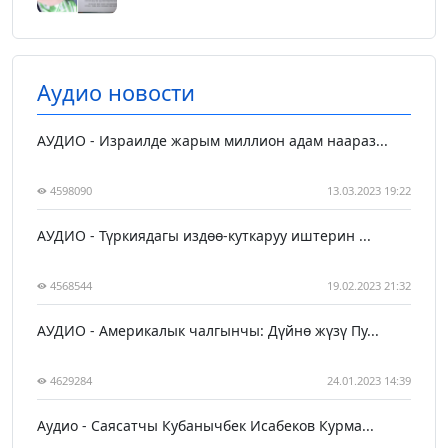
Аудио новости
АУДИО - Израилде жарым миллион адам наараз...
4598090
13.03.2023 19:22
АУДИО - Түркиядагы издөө-куткаруу иштерин ...
4568544
19.02.2023 21:32
АУДИО - Америкалык чалгынчы: Дүйнө жүзү Пу...
4629284
24.01.2023 14:39
Аудио - Саясатчы Кубанычбек Исабеков Курма...