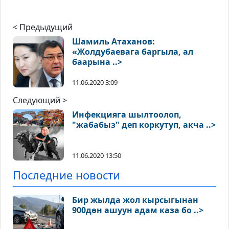
< Предыдущий
Шамиль Атаханов:
«Жолдубаевага баргыла, ал
баарына ..>
11.06.2020 3:09
Следующий >
Инфекцияга шылтоолоп,
"жабабыз" деп коркутуп, акча ..>
11.06.2020 13:50
Последние новости
Бир жылда жол кырсыгынан
900дөн ашуун адам каза бо ..>