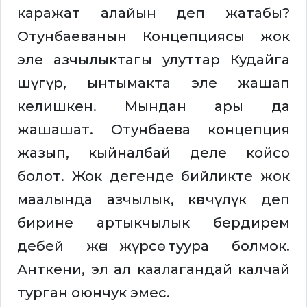
каражат алайын деп жатабы?
Отунбаеванын Концепциясы жок
эле азчылыктагы улуттар Кудайга
шүгүр, ынтымакта эле жашап
келишкен. Мындан ары да
жашашат. Отунбаева концепция
жазып, кыйналбай деле койсо
болот. Жок дегенде бийликте жок
маалында азчылык, көпчүлүк деп
бирине артыкчылык бердирем
дебей жөн жүрсө туура болмок.
Анткени, эл ал каалагандай калчай
турган оюнчук эмес.