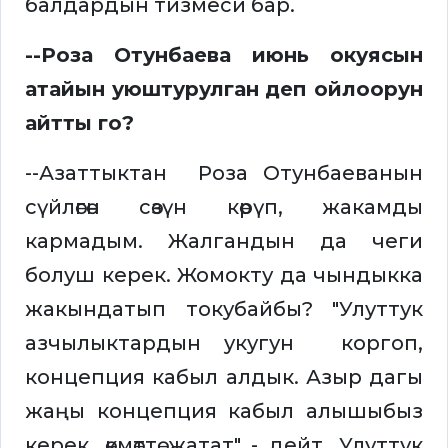
балдардын тизмеси бар.
--Роза Отунбаева июнь окуясын
атайын уюштурулган деп ойлоорун
айтты го?
--Азаттыктан Роза Отунбаеванын
сүйлөгөн сөзүн көрүп, жакамды
кармадым. Жалгандын да чеги
болуш керек. Жомокту да чындыкка
жакындатып токубайбы? "Улуттук
азчылыктардын укугун коргоп,
концепция кабыл алдык. Азыр дагы
жаңы концепция кабыл алышыбыз
керек, өкмөттө жатат" - дейт. Улуттук