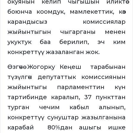
окуянын келип чыгышын иликтөө
боюнча коомдук, мамлекеттик, көз
карандысыз комиссиялар
жыйынтыгын чыгарганы менен
укуктук баа берилип, эч ким
конкреттүү жазаланган жок.
Өзгөчө Жогорку Кеңеш тарабынан
түзүлгөн депутаттык комиссиянын
жыйынтыгы парламенттин күн
тартибинде каралып, 37 пункттан
турган чечим кабыл алынып,
конкреттүү сунуштар жазылганына
карабай 80%дан ашыгы ишке