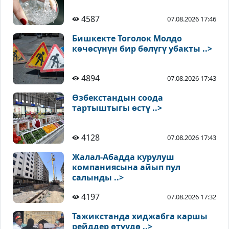
4587
07.08.2026 17:46
Бишкекте Тоголок Молдо
көчөсүнүн бир бөлүгү убакты ..>
4894
07.08.2026 17:43
Өзбекстандын соода
тартыштыгы өстү ..>
4128
07.08.2026 17:43
Жалал-Абадда курулуш
компаниясына айып пул
салынды ..>
4197
07.08.2026 17:32
Тажикстанда хиджабга каршы
рейддер өтүүдө ..>