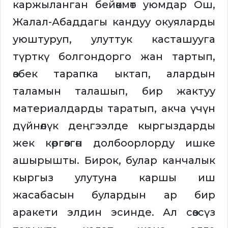
каржыланган бейөкмөт уюмдар Ош,
Жалал-Абаддагы кандуу окуяларды
уюштуруп, улуттук касташууга
түрткү болгондорго жан тартып,
өзбек тарапка ыктап, алардын
таламын талашып, бир жактуу
материалдарды таратып, акча үчүн
дүйнөлүк деңгээлде кыргыздарды
жек көргөзгөн долбоорлорду ишке
ашырышты. Бирок, булар канчалык
кыргыз улутуна каршы иш
жасабасын булардын ар бир
аракети элдин эсинде. Ал сөзсүз