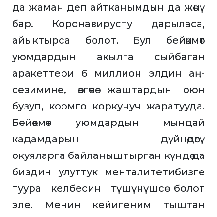
да жаман деп айтканымдын да жөнү
бар. Коронавирусту дарыласа,
айыктырса болот. Бул бейөкмөт
уюмдардын акылга сыйбаган
аракеттери 6 миллион элдин аң-
сезимине, өзгөчө жаштардын оюн
бузуп, коомго коркунуч жаратууда.
Бейөкмөт уюмдардын мындай
кадамдарын дүйнөдөгү
окуяларга байланыштырган күндө да
биздин улуттук менталитетибизге
туура келбесин түшүнүшсө болот
эле. Менин кейигеним тыштан