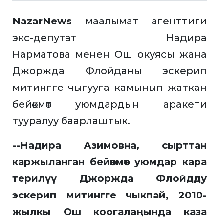
NazarNews
маалымат агенттиги
экс-депутат Надира
Нарматова менен Ош окуясы жана
Джоржда Флойданы эскерип
митингге чыгууга камынып жаткан
бейөкмөт уюмдардын аракети
тууралуу баарлаштык.
--Надира Азимовна, сырттан
каржыланган бейөкмөт уюмдар кара
терилүү Джоржда Флойдду
эскерип митингге чыкпай, 2010-
жылкы Ош коогалаңында каза