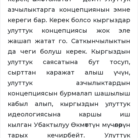
азчылыктарга концепциянын эмне
кереги бар. Керек болсо кыргыздар
улуттук концепциясы жок эле
жашап жатат го. Саткынчылыктын
да чеги болуш керек. Кыргыздын
улуттук саясатына бут тосуп,
сырттан каражат алыш үчүн,
улуттук азчылыктардын
концепциясын бурмалап шашылыш
кабыл алып, кыргыздын улуттук
идеологиясына каршы иш
кылган Убактылуу Өкмөттүн мүчөлөрүн
тарых кечирбейт. Улуттук