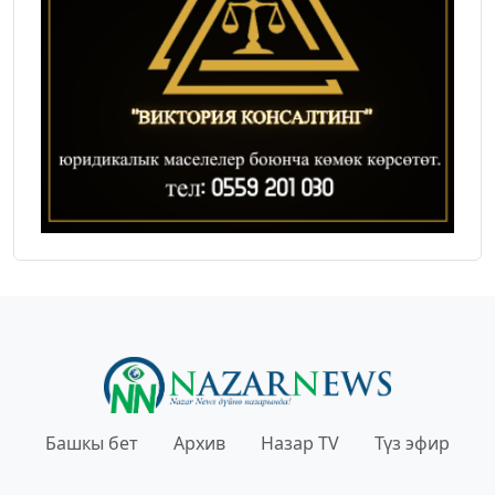
Башкы бет
Архив
Назар TV
Түз эфир