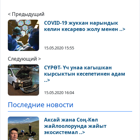
< Предыдущий
COVID-19 жуккан нарындык
келин кесарево жолу менен ..>
15.05.2020 15:55
Следующий >
СҮРӨТ- Үч унаа кагышкан
кырсыктын кесепетинен адам
..>
15.05.2020 16:04
Последние новости
Аксай жана Соң-Көл
жайлоолорунда жайыт
экосистемал ..>