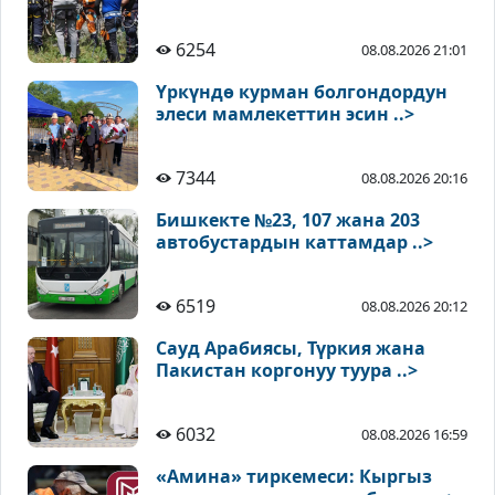
6254
08.08.2026 21:01
Үркүндө курман болгондордун
элеси мамлекеттин эсин ..>
7344
08.08.2026 20:16
Бишкекте №23, 107 жана 203
автобустардын каттамдар ..>
6519
08.08.2026 20:12
Сауд Арабиясы, Түркия жана
Пакистан коргонуу туура ..>
6032
08.08.2026 16:59
«Амина» тиркемеси: Кыргыз