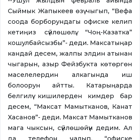
--Ушул жылдын февраль айында
Сыймык Жапыкеев өзү чыгып, “Вефа
соода борборундагы офиске келип
кетиңиз сүйлөшөлү. “Чоң-Казатка”
кошулбайсызбы”- деди. Максатыңар
кандай десем, жалпы элдин атынан
чыгарын, азыр Фейзбукта көтөргөн
маселелердин алкагында иш
болоорун айтты. Катарыңарда
белгилүү кишилерден кимдер бар
десем, “Максат Мамытканов, Канат
Хасанов”- деди. Максат Мамытканов
мага чыксын, сүйлөшөйүн дедим. Ал
да телефон чалып, “офиске