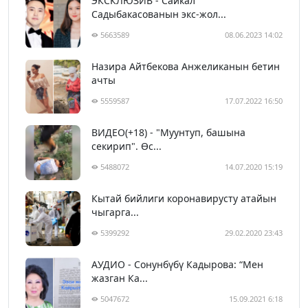
ЭКСКЛЮЗИВ - Сайкал
Садыбакасованын экс-жол...
5663589
08.06.2023 14:02
Назира Айтбекова Анжеликанын бетин
ачты
5559587
17.07.2022 16:50
ВИДЕО(+18) - "Муунтуп, башына
секирип". Өс...
5488072
14.07.2020 15:19
Кытай бийлиги коронавирусту атайын
чыгарга...
5399292
29.02.2020 23:43
АУДИО - Сонунбүбү Кадырова: “Мен
жазган Ка...
5047672
15.09.2021 6:18