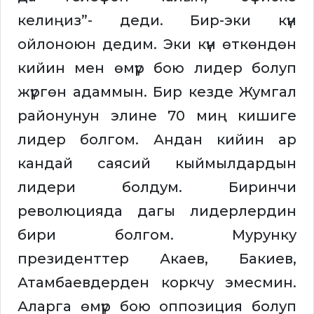
келиңиз”- деди. Бир-эки күн
ойлоноюн дедим. Эки күн өткөндөн
кийин мен өмүр бою лидер болуп
жүргөн адаммын. Бир кезде Жумгал
районунун элине 70 миң кишиге
лидер болгом. Андан кийин ар
кандай саясий кыймылдардын
лидери болдум. Биринчи
революцияда дагы лидерлердин
бири болгом. Мурунку
президенттер Акаев, Бакиев,
Атамбаевдерден коркчу эмесмин.
Аларга өмүр бою оппозиция болуп