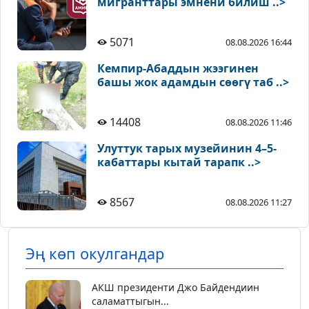
мигранттары эмнени билиш ..>
5071
08.08.2026 16:44
Кемпир-Абаддын жээгинен
башы жок адамдын сөөгү таб ..>
14408
08.08.2026 11:46
Улуттук тарых музейинин 4–5-
кабаттары кытай тарапк ..>
8567
08.08.2026 11:27
Эң көп окулгандар
АКШ президенти Джо Байдендиин
саламаттыгын...