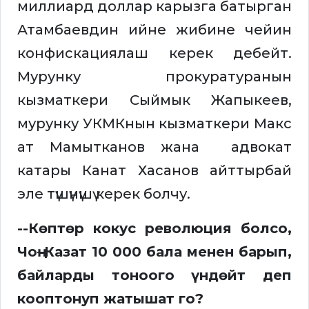
миллиард доллар карызга батырган
Атамбаевдин ийне жибине чейин
конфискациялаш керек дебейт.
Мурунку прокуратуранын
кызматкери Сыймык Жапыкеев,
мурунку УКМКнын кызматкери Макс
ат Мамытканов жана адвокат
катары Канат Хасанов айттырбай
эле түшүнүшү керек болчу.
--Көптөр кокус революция болсо,
Чоң–Казат 10 000 бала менен барып,
байларды тоноого үндөйт деп
кооптонуп жатышат го?