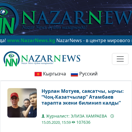
azarNews.kg
NazarNews - в центре мирового внимания
Кыргызча
Русский
Нурлан Мотуев, саясатчы, ырчы:
“Чоң-Казатчылар” Атамбаев
тарапта экени билинип калды”
Журналист: ЭЛИЗА ХАМРАЕВА
107636
15.05.2020, 15:59