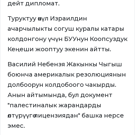
дейт дипломат.
Туруктуу өкүл Израилдин
ачарчылыкты согуш куралы катары
колдонгону үчүн БУУнун Коопсуздук
Кеңеши жооптуу экенин айтты.
Василий Небензя Жакынкы Чыгыш
боюнча америкалык резолюциянын
долбоорун колдобоого чакырды.
Анын айтымында, бул документ
"палестиналык жарандарды
өлтүрүүгө лицензиядан" башка нерсе
эмес.