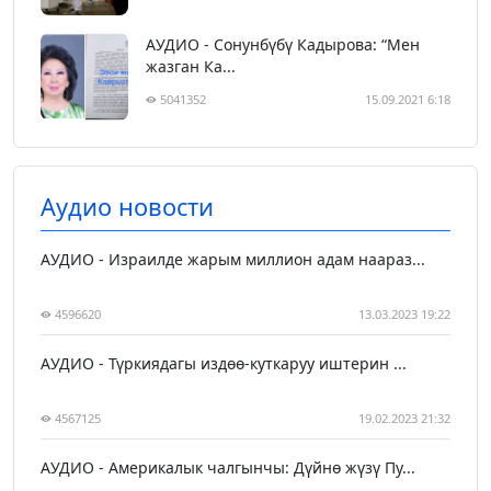
АУДИО - Сонунбүбү Кадырова: “Мен
жазган Ка...
5041352
15.09.2021 6:18
Аудио новости
АУДИО - Израилде жарым миллион адам наараз...
4596620
13.03.2023 19:22
АУДИО - Түркиядагы издөө-куткаруу иштерин ...
4567125
19.02.2023 21:32
АУДИО - Америкалык чалгынчы: Дүйнө жүзү Пу...