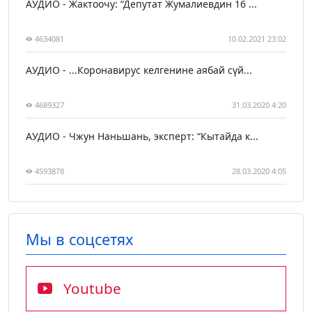
АУДИО - Жактоочу: “Депутат Жумалиевдин 16 ...
4634081
10.02.2021 23:02
АУДИО - ...Коронавирус келгенине аябай сүй...
4689327
31.03.2020 4:20
АУДИО - Чжун Наньшань, эксперт: “Кытайда к...
4593878
28.03.2020 4:05
Мы в соцсетях
Youtube