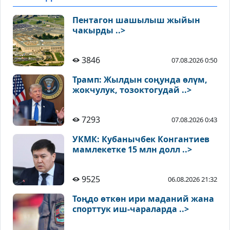
Пентагон шашылыш жыйын
чакырды ..>
3846
07.08.2026 0:50
Трамп: Жылдын соңунда өлүм,
жокчулук, тозоктогудай ..>
7293
07.08.2026 0:43
УКМК: Кубанычбек Конгантиев
мамлекетке 15 млн долл ..>
9525
06.08.2026 21:32
Тоңдо өткөн ири маданий жана
спорттук иш-чараларда ..>