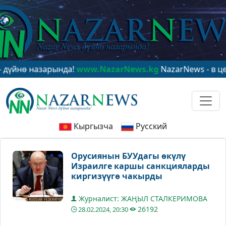
 назарында!
www.NazarNews.kg
NazarNews - в центре 
Кыргызча
Русский
Орусиянын БУУдагы өкүлү
Израилге каршы санкцияларды
киргизүүгө чакырды
Журналист: ЖАҢЫЛ СТАЛКЕРИМОВА
26192
28.02.2024, 20:30