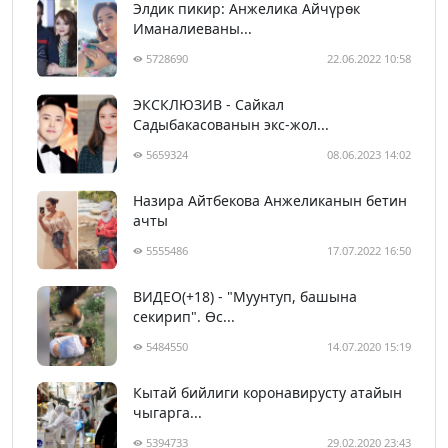
Элдик пикир: Анжелика Айчүрөк
Иманалиеваны...
5728690
22.06.2022 10:58
ЭКСКЛЮЗИВ - Сайкал
Садыбакасованын экс-жол...
5659324
08.06.2023 14:02
Назира Айтбекова Анжеликанын бетин
ачты
5555486
17.07.2022 16:50
ВИДЕО(+18) - "Муунтуп, башына
секирип". Өс...
5484550
14.07.2020 15:19
Кытай бийлиги коронавирусту атайын
чыгарга...
5394733
29.02.2020 23:43