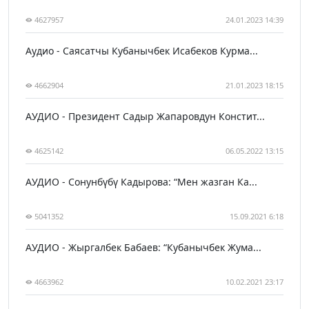
4627957
24.01.2023 14:39
Аудио - Саясатчы Кубанычбек Исабеков Курма...
4662904
21.01.2023 18:15
АУДИО - Президент Садыр Жапаровдун Констит...
4625142
06.05.2022 13:15
АУДИО - Сонунбүбү Кадырова: “Мен жазган Ка...
5041352
15.09.2021 6:18
АУДИО - Жыргалбек Бабаев: “Кубанычбек Жума...
4663962
10.02.2021 23:17