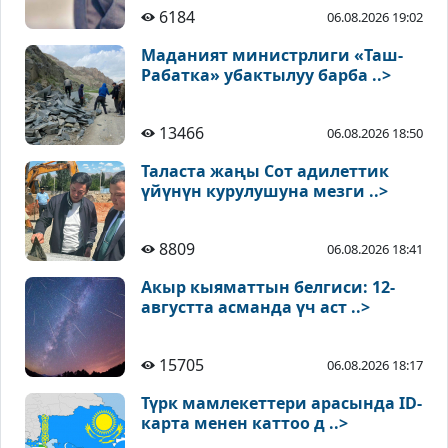
6184
06.08.2026 19:02
Маданият министрлиги «Таш-
Рабатка» убактылуу барба ..>
13466
06.08.2026 18:50
Таласта жаңы Сот адилеттик
үйүнүн курулушуна мезги ..>
8809
06.08.2026 18:41
Акыр кыяматтын белгиси: 12-
августта асманда үч аст ..>
15705
06.08.2026 18:17
Түрк мамлекеттери арасында ID-
карта менен каттоо д ..>