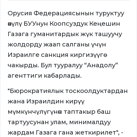
Орусия Федерациясынын туруктуу
өкүлү БУУнун Коопсуздук Кеңешин
Газага гуманитардык жүк ташуучу
жолдорду жаап салганы үчүн
Израилге санкция киргизүүгө
чакырды. Бул тууралуу “Анадолу”
агенттиги кабарлады.
"Бюрократиялык тоскоолдуктардан
жана Израилдин кирүү
мүмкүнчүлүгүнөн таптакыр баш
тартуусунан улам, минималдуу
жардам Газага гана жеткирилет", -