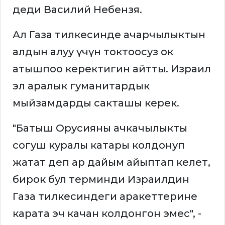
деди Василий Небензя.
Ал Газа тилкесинде ачарчылыктын
алдын алуу үчүн токтоосуз ок
атышпоо керектигин айтты. Израил
эл аралык гуманитардык
мыйзамдарды сакташы керек.
"Батыш Орусияны ачкачылыкты
согуш куралы катары колдонуп
жатат деп ар дайым айыптап келет,
бирок бул терминди Израилдин
Газа тилкесиндеги аракеттерине
карата эч качан колдонгон эмес", -