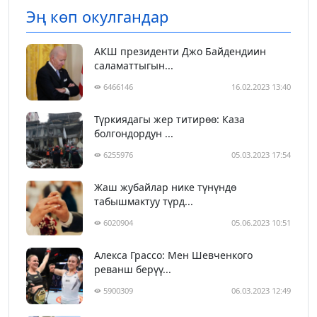
Эң көп окулгандар
АКШ президенти Джо Байдендиин
саламаттыгын...
6466146
16.02.2023 13:40
Түркиядагы жер титирөө: Каза
болгондордун ...
6255976
05.03.2023 17:54
Жаш жубайлар нике түнүндө
табышмактуу түрд...
6020904
05.06.2023 10:51
Алекса Грассо: Мен Шевченкого
реванш берүү...
5900309
06.03.2023 12:49