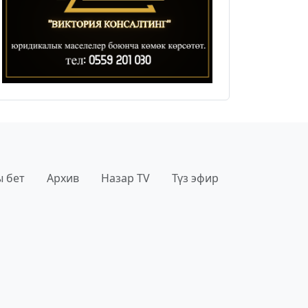
 бет
Архив
Назар TV
Түз эфир