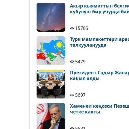
Акыр кыяматтын белгис
кубулуш бир учурда ба
15705
Түрк мамлекеттери ара
талкууланууда
5479
Президент Садыр Жапа
кабыл алды
5697
Хаменеи кеңсеси Пезе
четке какты
5531