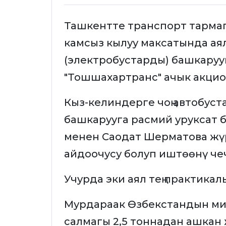
Ташкентте транспорт тарма
камсыз кылуу максатында аял
(электробустарды) башкарууг
"Тошшахартранс" ачык акци
Кыз-келиндерге чоң автобус
башкарууга расмий уруксат 
менен Саодат Шерматова жүр
айдоочусу болуп иштөөнү че
Учурда эки аял тең практикал
Мурдараак Өзбекстандын ми
салмагы 2,5 тоннадан ашкан