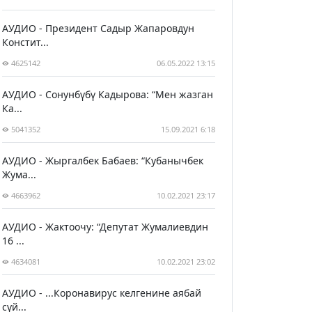
АУДИО - Президент Садыр Жапаровдун
Констит...
4625142
06.05.2022 13:15
АУДИО - Сонунбүбү Кадырова: “Мен жазган
Ка...
5041352
15.09.2021 6:18
АУДИО - Жыргалбек Бабаев: “Кубанычбек
Жума...
4663962
10.02.2021 23:17
АУДИО - Жактоочу: “Депутат Жумалиевдин
16 ...
4634081
10.02.2021 23:02
АУДИО - ...Коронавирус келгенине аябай
сүй...