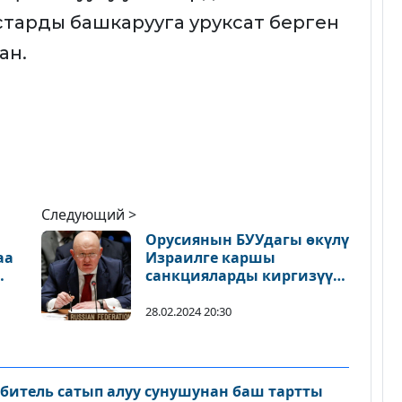
старды башкарууга уруксат берген
ан.
Следующий >
Орусиянын БУУдагы өкүлү
аа
Израилге каршы
санкцияларды киргизүүгө
чакырды
28.02.2024 20:30
битель сатып алуу сунушунан баш тартты