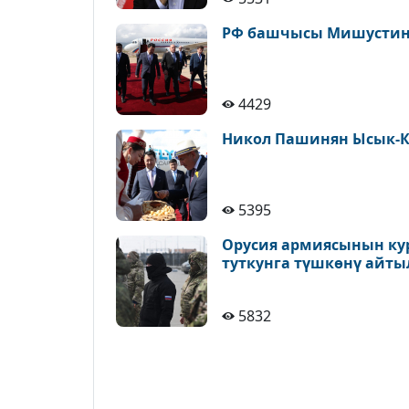
РФ башчысы Мишустин 
4429
Никол Пашинян Ысык-К
5395
Орусия армиясынын ку
туткунга түшкөнү айт
5832