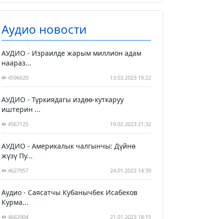
Аудио новости
АУДИО - Израилде жарым миллион адам
наараз...
4596620
13.03.2023 19:22
АУДИО - Түркиядагы издөө-куткаруу
иштерин ...
4567125
19.02.2023 21:32
АУДИО - Америкалык чалгынчы: Дүйнө
жүзү Пу...
4627957
24.01.2023 14:39
Аудио - Саясатчы Кубанычбек Исабеков
Курма...
4662904
21.01.2023 18:15