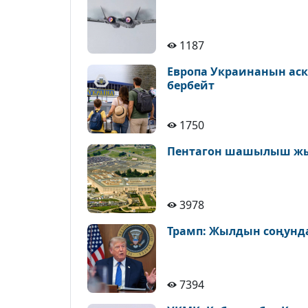
1187
Европа Украинанын аск
бербейт
1750
Пентагон шашылыш ж
3978
Трамп: Жылдын соңунда
7394