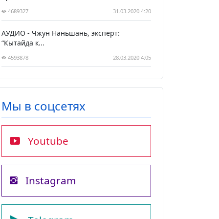
4689327
31.03.2020 4:20
АУДИО - Чжун Наньшань, эксперт:
“Кытайда к...
4593878
28.03.2020 4:05
Мы в соцсетях
Youtube
Instagram