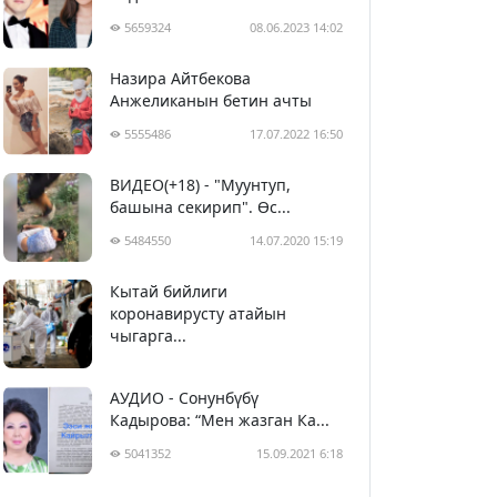
5659324
08.06.2023 14:02
Назира Айтбекова
Анжеликанын бетин ачты
5555486
17.07.2022 16:50
ВИДЕО(+18) - "Муунтуп,
башына секирип". Өс...
5484550
14.07.2020 15:19
Кытай бийлиги
5394733
29.02.2020 23:43
коронавирусту атайын
чыгарга...
АУДИО - Сонунбүбү
Кадырова: “Мен жазган Ка...
5041352
15.09.2021 6:18