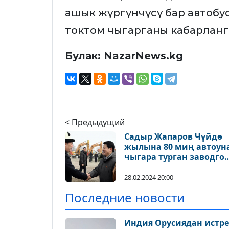
ашык жүргүнчүсү бар автобу
токтом чыгарганы кабарланг
Булак: NazarNews.kg
< Предыдущий
Садыр Жапаров Чүйдө
жылына 80 миң автоун
чыгара турган заводго
капсула салды
28.02.2024 20:00
Последние новости
Индия Орусиядан истре