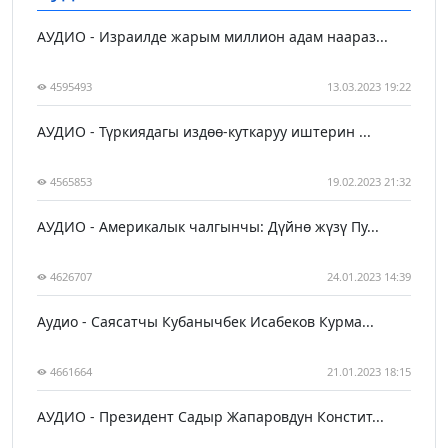
АУДИО - Израилде жарым миллион адам наараз...
4595493
13.03.2023 19:22
АУДИО - Түркиядагы издөө-куткаруу иштерин ...
4565853
19.02.2023 21:32
АУДИО - Америкалык чалгынчы: Дүйнө жүзү Пу...
4626707
24.01.2023 14:39
Аудио - Саясатчы Кубанычбек Исабеков Курма...
4661664
21.01.2023 18:15
АУДИО - Президент Садыр Жапаровдун Констит...