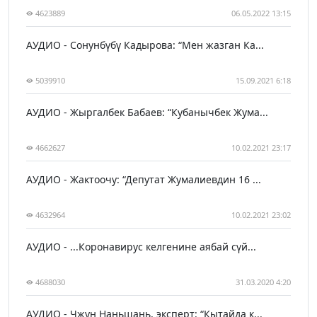
4623889
06.05.2022 13:15
АУДИО - Сонунбүбү Кадырова: “Мен жазган Ка...
5039910
15.09.2021 6:18
АУДИО - Жыргалбек Бабаев: “Кубанычбек Жума...
4662627
10.02.2021 23:17
АУДИО - Жактоочу: “Депутат Жумалиевдин 16 ...
4632964
10.02.2021 23:02
АУДИО - ...Коронавирус келгенине аябай сүй...
4688030
31.03.2020 4:20
АУДИО - Чжун Наньшань, эксперт: “Кытайда к...