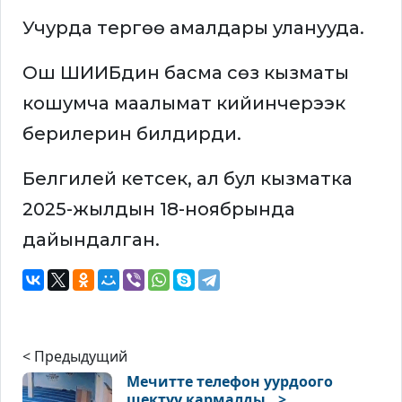
Учурда тергөө амалдары уланууда.
Ош ШИИБдин басма сөз кызматы
кошумча маалымат кийинчерээк
берилерин билдирди.
Белгилей кетсек, ал бул кызматка
2025-жылдын 18-ноябрында
дайындалган.
< Предыдущий
Мечитте телефон уурдоого
шектүү кармалды ..>