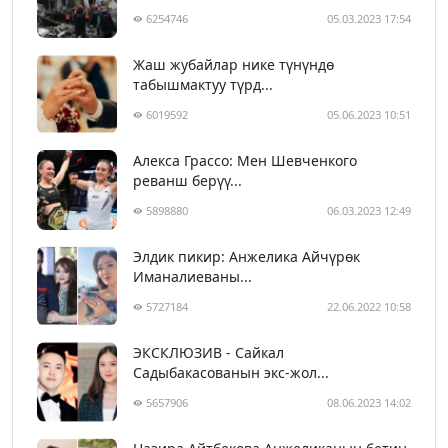
6254746
05.03.2023 17:54
Жаш жубайлар нике түнүндө
табышмактуу түрд...
6019592
05.06.2023 10:51
Алекса Грассо: Мен Шевченкого
реванш берүү...
5898880
06.03.2023 12:49
Элдик пикир: Анжелика Айчүрөк
Иманалиеваны...
5727184
22.06.2022 10:58
ЭКСКЛЮЗИВ - Сайкал
Садыбакасованын экс-жол...
5657906
08.06.2023 14:02