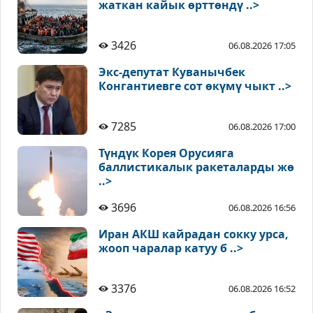
жаткан кайык өрттөндү ..>
3426
06.08.2026 17:05
Экс-депутат Куванычбек
Конгантиевге сот өкүмү чыкт ..>
7285
06.08.2026 17:00
Түндүк Корея Орусияга
баллистикалык ракеталарды жө
..>
3696
06.08.2026 16:56
Иран АКШ кайрадан сокку урса,
жооп чаралар катуу б ..>
3376
06.08.2026 16:52