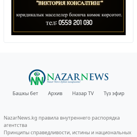
Башкы бет
Архив
Назар TV
Түз эфир
NazarNews.kg правила внутреннего распорядка
агентства
Принципы справедливости, истины и национальных