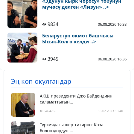
«Эдунун кырк чоросу» тобунун
мүчөсү делген «Лизун» ..>
9834
06.08.2026 16:38
Беларустун өкмөт башчысы
Ысык-Көлгө келди ..>
3945
06.08.2026 16:36
Эң көп окулгандар
АКШ президенти Джо Байдендиин
саламаттыгын...
6464765
16.02.2023 13:40
Түркиядагы жер титирөө: Каза
болгондордун ...