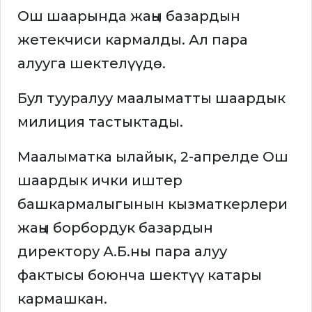
Ош шаарында жаңы базардын
жетекчиси кармалды. Ал пара
алууга шектелүүдө.
Бул тууралуу маалыматты шаардык
милиция тастыктады.
Маалыматка ылайык, 2-апрелде Ош
шаардык ички иштер
башкармалыгынын кызматкерлери
жаңы борбордук базардын
директору А.Б.ны пара алуу
фактысы боюнча шектүү катары
кармашкан.