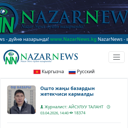
йнө назарында!
www.NazarNews.kg
NazarNews - в цент
Кыргызча
Русский
Ошто жаңы базардын
жетекчиси кармалды
Журналист: АЙСУЛУУ ТАЛАНТ
18374
03.04.2026, 14:40