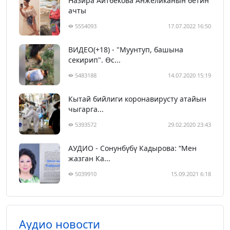
Назира Айтбекова Анжеликанын бетин
ачты
5554093
17.07.2022 16:50
ВИДЕО(+18) - "Муунтуп, башына
секирип". Өс...
5483188
14.07.2020 15:19
Кытай бийлиги коронавирусту атайын
чыгарга...
5393572
29.02.2020 23:43
АУДИО - Сонунбүбү Кадырова: “Мен
жазган Ка...
5039910
15.09.2021 6:18
Аудио новости