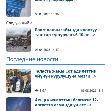
03.04.2026 14:36
Следующий >
Боом капчыгайында кооптуу
таштар түшүрүлөт.6-10-ап ..>
03.04.2026 14:47
Последние новости
Таласта жаңы Сот адилеттик
үйүнүн курулушуна мезги ..>
137
06.08.2026 18:41
Акыр кыяматтын белгиси: 12-
августта асманда үч аст ..>