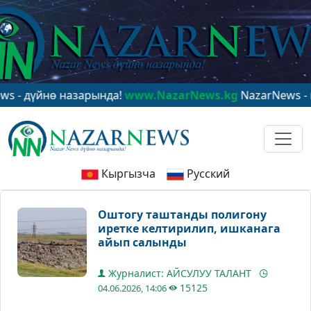
үйнө назарында!
www.NazarNews.kg
NazarNews - в цен
Кыргызча
Русский
Оштогу таштанды полигону
иретке келтирилип, ишканага
айып салынды
Журналист: АЙСУЛУУ ТАЛАНТ
15125
04.06.2026, 14:06