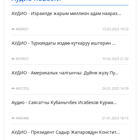
АУДИО - Израилде жарым миллион адам наараз...
4600021
13.03.2023 19:22
АУДИО - Түркиядагы издөө-куткаруу иштерин ...
4570557
19.02.2023 21:32
АУДИО - Америкалык чалгынчы: Дүйнө жүзү Пу...
4631255
24.01.2023 14:39
Аудио - Саясатчы Кубанычбек Исабеков Курма...
4666468
21.01.2023 18:15
АУДИО - Президент Садыр Жапаровдун Констит...