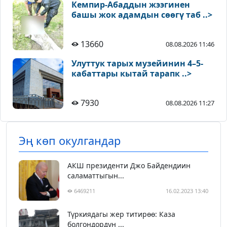
Кемпир-Абаддын жээгинен
башы жок адамдын сөөгү таб ..>
13660
08.08.2026 11:46
Улуттук тарых музейинин 4–5-
кабаттары кытай тарапк ..>
7930
08.08.2026 11:27
Эң көп окулгандар
АКШ президенти Джо Байдендиин
саламаттыгын...
6469211
16.02.2023 13:40
Түркиядагы жер титирөө: Каза
болгондордун ...