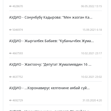
4628670
06.05.2022 13:15
АУДИО - Сонунбүбү Кадырова: “Мен жазган Ка...
5046974
15.09.2021 6:18
АУДИО - Жыргалбек Бабаев: “Кубанычбек Жума...
4667593
10.02.2021 23:17
АУДИО - Жактоочу: “Депутат Жумалиевдин 16 ...
4637752
10.02.2021 23:02
АУДИО - ...Коронавирус келгенине аябай сүй...
4692729
31.03.2020 4:20