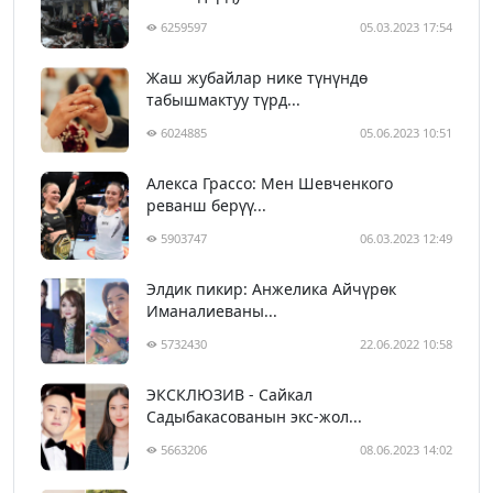
6259597
05.03.2023 17:54
Жаш жубайлар нике түнүндө
табышмактуу түрд...
6024885
05.06.2023 10:51
Алекса Грассо: Мен Шевченкого
реванш берүү...
5903747
06.03.2023 12:49
Элдик пикир: Анжелика Айчүрөк
Иманалиеваны...
5732430
22.06.2022 10:58
ЭКСКЛЮЗИВ - Сайкал
Садыбакасованын экс-жол...
5663206
08.06.2023 14:02