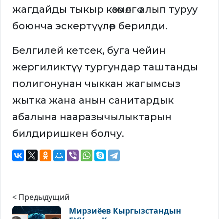
жагдайды тыкыр көзөмөлгө алып туруу
боюнча эскертүүлөр берилди.
Белгилей кетсек, буга чейин
жергиликтүү тургундар таштанды
полигонунан чыккан жагымсыз
жытка жана анын санитардык
абалына нааразычылыктарын
билдиришкен болчу.
< Предыдущий
Мирзиёев Кыргызстандын