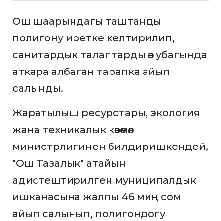
Ош шаарындагы таштанды
полигону иретке келтирилип,
санитардык талаптарды өз убагында
аткара албаган тарапка айып
салынды.
Жаратылыш ресурстары, экология
жана техникалык көзөмөл
министрлигинен билдиришкендей,
"Ош Тазалык" атайын
адистештирилген муниципалдык
ишканасына жалпы 46 миң сом
айып салынып, полигондогу