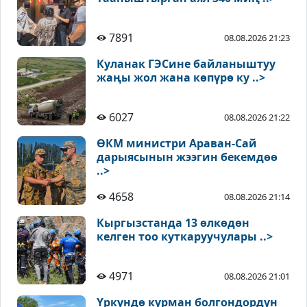
7891
08.08.2026 21:23
Куланак ГЭСине байланыштуу
жаңы жол жана көпүрө ку ..>
6027
08.08.2026 21:22
ӨКМ министри Араван-Сай
дарыясынын жээгин бекемдөө
..>
4658
08.08.2026 21:14
Кыргызстанда 13 өлкөдөн
келген тоо куткаруучулары ..>
4971
08.08.2026 21:01
Үркүндө курман болгондордун