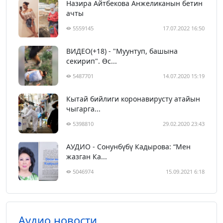
Назира Айтбекова Анжеликанын бетин
ачты
5559145
17.07.2022 16:50
ВИДЕО(+18) - "Муунтуп, башына
секирип". Өс...
5487701
14.07.2020 15:19
Кытай бийлиги коронавирусту атайын
чыгарга...
5398810
29.02.2020 23:43
АУДИО - Сонунбүбү Кадырова: “Мен
жазган Ка...
5046974
15.09.2021 6:18
Аудио новости