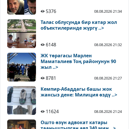
5376
08.08.2026 21:34
Талас облусунда бир катар жол
объектилеринде жүргү ..>
6148
08.08.2026 21:32
ЖК төрагасы Марлен
Маматалиев Тоң районунун 90
жыл ..>
8781
08.08.2026 21:27
Кемпир-Абаддагы башы жок
жансыз дене: Милиция өздү ..>
11624
08.08.2026 21:24
Ошто өзүн адвокат катары
тааныштырган аял 340 миң ..>