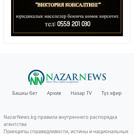
Башкы бет
Архив
Назар TV
Түз эфир
NazarNews.kg правила внутреннего распорядка
агентства
Принципы справедливости, истины и национальных