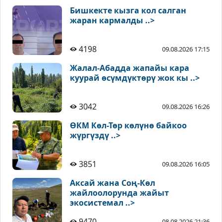
Бишкекте кызга кол салган
жаран кармалды ..>
4198
09.08.2026 17:15
Жалал-Абадда жапайы кара
куурай өсүмдүктөрү жок кы ..>
3042
09.08.2026 16:26
ӨКМ Көл-Төр көлүнө байкоо
жүргүздү ..>
3851
09.08.2026 16:05
Аксай жана Соң-Көл
жайлоолорунда жайыт
экосистемал ..>
9470
08.08.2026 21:36