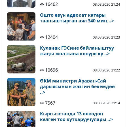
16462
08.08.2026 21:24
Ошто өзүн адвокат катары
тааныштырган аял 340 миң ..>
12404
08.08.2026 21:23
Куланак ГЭСине байланыштуу
жаңы жол жана көпүрө ку ..>
10696
08.08.2026 21:22
ӨКМ министри Араван-Сай
дарыясынын жээгин бекемдөө
..>
7567
08.08.2026 21:14
Кыргызстанда 13 өлкөдөн
келген тоо куткаруучулары ..>