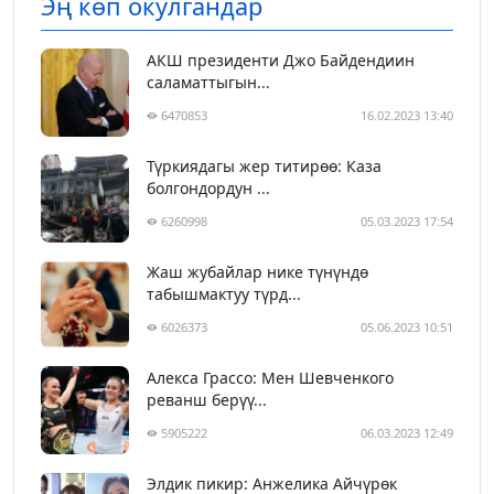
Эң көп окулгандар
АКШ президенти Джо Байдендиин
саламаттыгын...
6470853
16.02.2023 13:40
Түркиядагы жер титирөө: Каза
болгондордун ...
6260998
05.03.2023 17:54
Жаш жубайлар нике түнүндө
табышмактуу түрд...
6026373
05.06.2023 10:51
Алекса Грассо: Мен Шевченкого
реванш берүү...
5905222
06.03.2023 12:49
Элдик пикир: Анжелика Айчүрөк