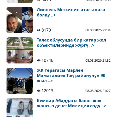
Лионель Мессинин атасы каза
болду ..>
8170
08.08.2026 21:34
Талас облусунда бир катар жол
объектилеринде жүргү ..>
10746
08.08.2026 21:32
ЖК төрагасы Марлен
Маматалиев Тоң районунун 90
жыл ..>
12013
08.08.2026 21:27
Кемпир-Абаддагы башы жок
жансыз дене: Милиция өздү ..>