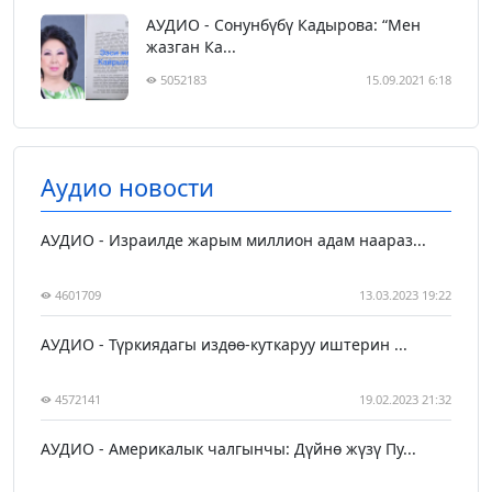
АУДИО - Сонунбүбү Кадырова: “Мен
жазган Ка...
5052183
15.09.2021 6:18
Аудио новости
АУДИО - Израилде жарым миллион адам наараз...
4601709
13.03.2023 19:22
АУДИО - Түркиядагы издөө-куткаруу иштерин ...
4572141
19.02.2023 21:32
АУДИО - Америкалык чалгынчы: Дүйнө жүзү Пу...