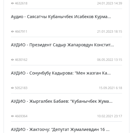
4632618
24.01.2023 14:39
Аудио - Саясатчы Кубанычбек Исабеков Курма...
4667911
21.01.2023 18:15
АУДИО - Президент Садыр Жапаровдун Констит...
4630162
06.05.2022 13:15
АУДИО - Сонунбүбү Кадырова: “Мен жазган Ка...
5052183
15.09.2021 6:18
АУДИО - Жыргалбек Бабаев: “Кубанычбек Жума...
4669364
10.02.2021 23:17
АУДИО - Жактоочу: “Депутат Жумалиевдин 16 ...