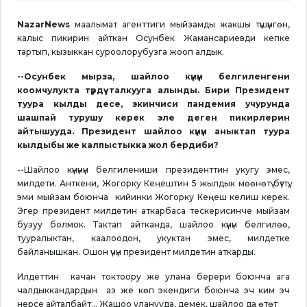
NazarNews
маалымат агенттиги мыйзамды жакшы түшүнгөн,
калыс пикирин айткан Осунбек Жамансариевди кепке
тартып, кызыккан суроолорубузга жооп алдык.
--Осунбек мырза, шайлоо күнүн белгиленгени
коомчулукта түрдүү талкууга алынды. Бири Президент
туура кылды десе, экинчиси пандемия учурунда
шашпай турушу керек эле деген пикирлерин
айтышууда. Президент шайлоо күнүн аныктап туура
кылдыбы же калпыстыкка жол бердиби?
--Шайлоо күнүнүн белгилениши президенттин укугу эмес,
милдети. Анткени, Жогорку Кеңештин 5 жылдык мөөнөтү бүттү,
эми мыйзам боюнча кийинки Жогорку Кеңеш келиш керек.
Эгер президент милдетин аткарбаса тескерисинче мыйзам
бузуу болмок. Тактап айтканда, шайлоо күнүн белгилөө,
тууралыктан, каалоодон, укуктан эмес, милдетке
байланышкан. Ошон үчүн президент милдетин аткарды.
Илдеттин качан токтоору же улана берери боюнча ага
чалдыккандардын аз же көп экендиги боюнча эч ким эч
нерсе айталбайт... Жашоо уланууда, демек, шайлоо да өтөт