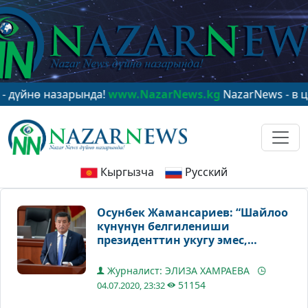
ө назарында!
www.NazarNews.kg
NazarNews - в центре
Кыргызча
Русский
Осунбек Жамансариев: “Шайлоо
күнүнүн белгилениши
президенттин укугу эмес,
милдети”
Журналист: ЭЛИЗА ХАМРАЕВА
51154
04.07.2020, 23:32