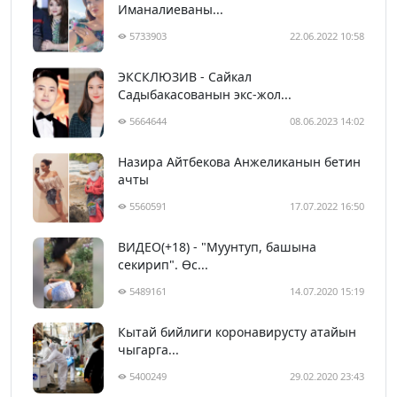
Иманалиеваны...
5733903
22.06.2022 10:58
ЭКСКЛЮЗИВ - Сайкал
Садыбакасованын экс-жол...
5664644
08.06.2023 14:02
Назира Айтбекова Анжеликанын бетин
ачты
5560591
17.07.2022 16:50
ВИДЕО(+18) - "Муунтуп, башына
секирип". Өс...
5489161
14.07.2020 15:19
Кытай бийлиги коронавирусту атайын
чыгарга...
5400249
29.02.2020 23:43