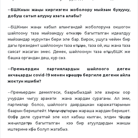
--БШКнын жаңы киргизген жоболору мыйзам бузууну,
добуш сатып алууну азата алабы?
--БШКнын жаңы кабыл алынгандай жоболоруна окшогон
шайлоону таза мыйзамдуу өткөзүүгө багытталган идеалдуу
мыйзамдар мурунтан бери эле бар. Бирок, ушуга чейин бир
дагы президент шайлоонун таза өтүшүнө, таза ой, иш жана таза
саясат жасаган эмес. Демек, шайлоонун таза өтүшү БШК же
башка органдан деш, кур сөз.
--Премьердин партиялардын шайлоого деген
акчаңарды covid-19 менен күрөшүүгө бергиле дегени айла
жоктун ишиби?
--Премьердин демилгеси, баарыбыздай эле азыркы оор
учурдан чыгуу аракети жана жардам сураганы. Ал эми,
партиялар болсо, шайлоого даярдашкан каражаттарынын
баарын беришпейт. Мүмкүнчүлүктөрүнө жараша жардам беришет.
Өзүбүз деле суратпай эле кол кабыш кылган, элдин түйшүгүн
жеңилдетүүгө багытталган кээ бир атуулдардын жакшы
иштерине күбө болуп жатабыз.