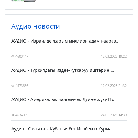
Аудио новости
АУДИО - Израилде жарым миллион адам наараз...
4603417
13.03.2023 19:22
АУДИО - Түркиядагы издөө-куткаруу иштерин ...
4573636
19.02.2023 21:32
АУДИО - Америкалык чалгынчы: Дүйнө жүзү Пу...
4634069
24.01.2023 14:39
Аудио - Саясатчы Кубанычбек Исабеков Курма...