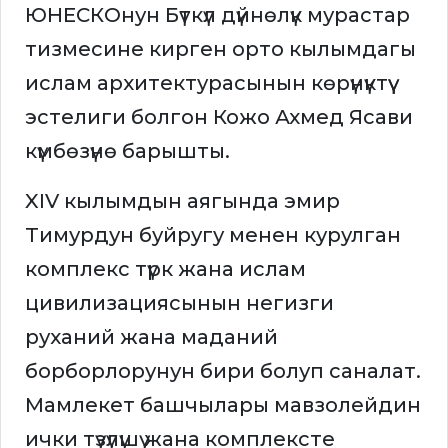
ЮНЕСКОнун Бүткүл дүйнөлүк мурастар
тизмесине кирген орто кылымдагы
ислам архитектурасынын көрүнүктүү
эстелиги болгон Кожо Ахмед Ясави
күмбөзүнө барышты.
XIV кылымдын аягында эмир
Тимурдун буйругу менен курулган
комплекс түрк жана ислам
цивилизациясынын негизги
руханий жана маданий
борборлорунун бири болуп саналат.
Мамлекет башчылары мавзолейдин
ички түзүлүшү жана комплексте