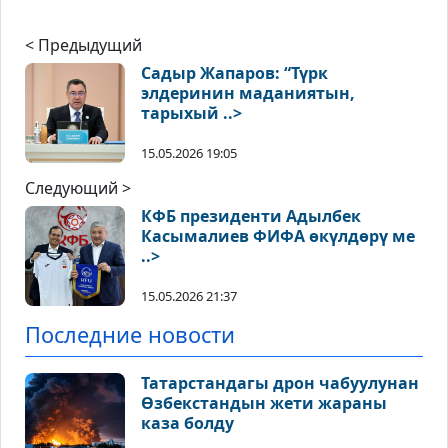
< Предыдущий
Садыр Жапаров: “Түрк
элдеринин маданиятын,
тарыхый ..>
15.05.2026 19:05
Следующий >
КФБ президенти Адылбек
Касымалиев ФИФА өкүлдөрү ме
..>
15.05.2026 21:37
Последние новости
Татарстандагы дрон чабуулунан
Өзбекстандын жети жараны
каза болду