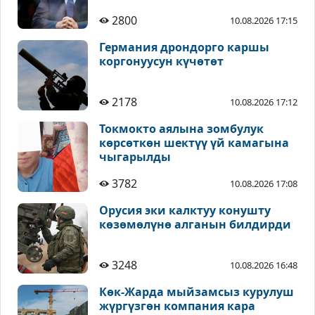
2800
10.08.2026 17:15
Германия дрондорго каршы
коргонуусун күчөтөт
2178
10.08.2026 17:12
Токмокто аялына зомбулук
көрсөткөн шектүү үй камагына
чыгарылды
3782
10.08.2026 17:08
Орусия эки калктуу конушту
көзөмөлүнө алганын билдирди
3248
10.08.2026 16:48
Көк-Жарда мыйзамсыз курулуш
жүргүзгөн компания кара