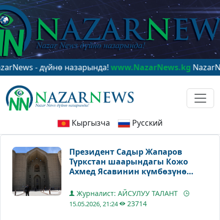
s - дүйнө назарында!
www.NazarNews.kg
NazarNews - в
Кыргызча
Русский
Президент Садыр Жапаров
Түркстан шаарындагы Кожо
Ахмед Ясавинин күмбөзүнө
барды
Журналист: АЙСУЛУУ ТАЛАНТ
23714
15.05.2026, 21:24