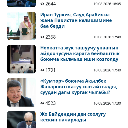
2644
10.08.2026 18:05
Иран Түркия, Сауд Арабиясы
жана Пакистан келишимине
баа берди
2358
10.08.2026 17:48
Ноокатта жүк ташуучу унаанын
айдоочусуна карата бейбаштык
боюнча кылмыш иши козголду
1791
10.08.2026 17:40
«Кумтөр» боюнча Акылбек
Жапаровго катуу сын айтылды,
суудан дагы кургак чыгабы?
4523
10.08.2026 17:30
Жо Байдендин ден соолугу
кескин начарлады