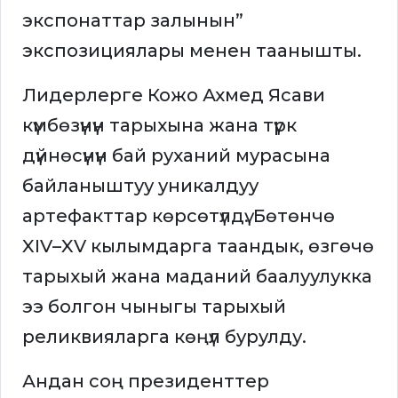
экспонаттар залынын”
экспозициялары менен таанышты.
Лидерлерге Кожо Ахмед Ясави
күмбөзүнүн тарыхына жана түрк
дүйнөсүнүн бай руханий мурасына
байланыштуу уникалдуу
артефакттар көрсөтүлдү. Бөтөнчө
XIV–XV кылымдарга таандык, өзгөчө
тарыхый жана маданий баалуулукка
ээ болгон чыныгы тарыхый
реликвияларга көңүл бурулду.
Андан соң президенттер