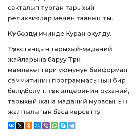
сакталып турган тарыхый
реликвиялар менен таанышты.
Күмбөздүн ичинде Куран окулду.
Түркстандын тарыхый-маданий
жайларына баруу Түрк
мамлекеттери уюмунун бейформал
саммитинин программасынын бир
бөлүгү болуп, түрк элдеринин руханий,
тарыхый жана маданий мурасынын
жалпылыгын баса көрсөттү.