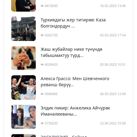
6472630
16.02.2023 13:40
Түркиядагы жер титирөө: Каза
болгондордун ...
6262720
05.03.2023 17:54
Жаш жубайлар нике түнүндө
табышмактуу түрд...
6028433
05.06.2023 10:51
Алекса Грассо: Мен Шевченкого
реванш берүү...
5906966
06.03.2023 12:49
Элдик пикир: Анжелика Айчүрөк
Иманалиеваны...
5735620
22.06.2022 10:58