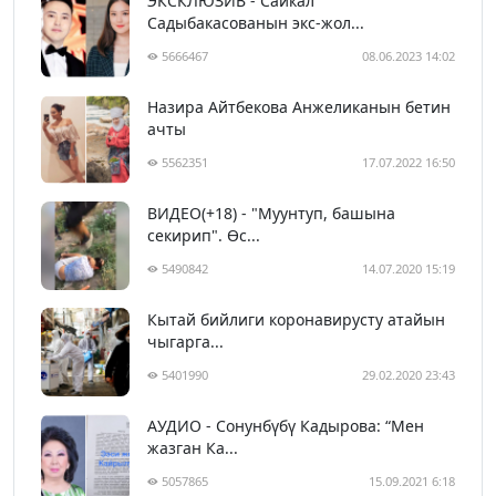
ЭКСКЛЮЗИВ - Сайкал
Садыбакасованын экс-жол...
5666467
08.06.2023 14:02
Назира Айтбекова Анжеликанын бетин
ачты
5562351
17.07.2022 16:50
ВИДЕО(+18) - "Муунтуп, башына
секирип". Өс...
5490842
14.07.2020 15:19
Кытай бийлиги коронавирусту атайын
чыгарга...
5401990
29.02.2020 23:43
АУДИО - Сонунбүбү Кадырова: “Мен
жазган Ка...
5057865
15.09.2021 6:18