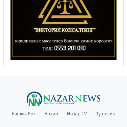
Башкы бет
Архив
Назар TV
Түз эфир