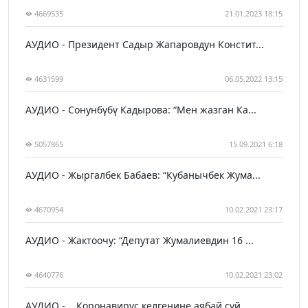
4669535
21.01.2023 18:15
АУДИО - Президент Садыр Жапаровдун Констит...
4631599
06.05.2022 13:15
АУДИО - Сонунбүбү Кадырова: “Мен жазган Ка...
5057865
15.09.2021 6:18
АУДИО - Жыргалбек Бабаев: “Кубанычбек Жума...
4670954
10.02.2021 23:17
АУДИО - Жактоочу: “Депутат Жумалиевдин 16 ...
4640776
10.02.2021 23:02
АУДИО - ...Коронавирус келгенине аябай сүй...