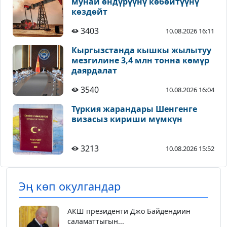
мунай өндүрүүнү көбөйтүүнү
көздөйт
3403
10.08.2026 16:11
Кыргызстанда кышкы жылытуу
мезгилине 3,4 млн тонна көмүр
даярдалат
3540
10.08.2026 16:04
Түркия жарандары Шенгенге
визасыз кириши мүмкүн
3213
10.08.2026 15:52
Эң көп окулгандар
АКШ президенти Джо Байдендиин
саламаттыгын...