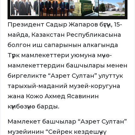
Президент Садыр Жапаров бүгүн, 15-
майда, Казакстан Республикасына
болгон иш сапарынын алкагында
Түрк мамлекеттери уюмуна мүчө-
мамлекеттердин башчылары менен
биргеликте “Азрет Султан” улуттук
тарыхый-маданий музей-коругуна
жана Кожо Ахмед Ясавинин
күмбөзүнө барды.
Мамлекет башчылар “Азрет Султан”
музейинин “Сейрек кездешүүчү