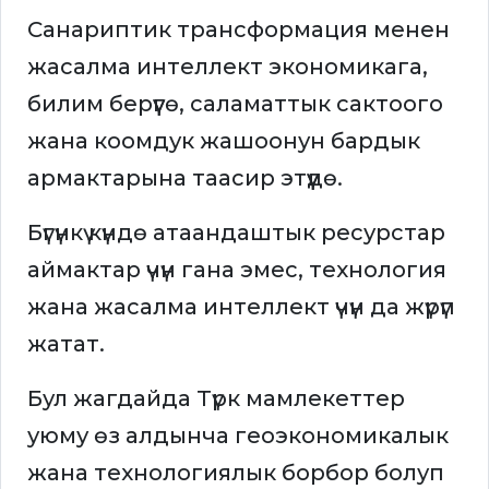
Санариптик трансформация менен
жасалма интеллект экономикага,
билим берүүгө, саламаттык сактоого
жана коомдук жашоонун бардык
армактарына таасир этүүдө.
Бүгүнкү күндө атаандаштык ресурстар
аймактар үчүн гана эмес, технология
жана жасалма интеллект үчүн да жүрүп
жатат.
Бул жагдайда Түрк мамлекеттер
уюму өз алдынча геоэкономикалык
жана технологиялык борбор болуп