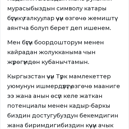
мурасыбыздын символу катары
бүгүнкү талкуулар үчүн өзгөчө жемиштүү
аянтча болуп берет деп ишенем.
Мен бүгүн боордошторум менен
кайрадан жолукканыма чын
жүрөгүмдөн кубанычтамын.
Кыргызстан үчүн Түрк мамлекеттер
уюмунун ишмердүүлүгү өзгөчө мааниге
ээ жана анын өсүп келе жаткан
потенциалы менен кадыр-баркы
биздин достугубуздун бекемдигин
жана биримдигибиздин күчүн ачык