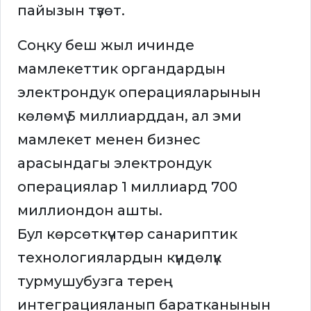
пайызын түзөт.
Соңку беш жыл ичинде
мамлекеттик органдардын
электрондук операцияларынын
көлөмү 5 миллиарддан, ал эми
мамлекет менен бизнес
арасындагы электрондук
операциялар 1 миллиард 700
миллиондон ашты.
Бул көрсөткүчтөр санариптик
технологиялардын күндөлүк
турмушубузга терең
интеграцияланып баратканынын