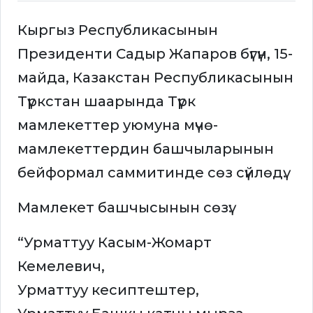
болуп саналат”
Кыргыз Республикасынын
Президенти Садыр Жапаров бүгүн, 15-
майда, Казакстан Республикасынын
Түркстан шаарында Түрк
мамлекеттер уюмуна мүчө-
мамлекеттердин башчыларынын
бейформал саммитинде сөз сүйлөдү.
Мамлекет башчысынын сөзү:
“Урматтуу Касым-Жомарт
Кемелевич,
Урматтуу кесиптештер,