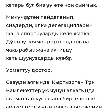
катары бул биз үчүн өтө чоң сыймык.
Мүмкүнчүлүктөн пайдаланып,
сиздерди, өлкө делегацияларын
жана спортчуларды келе жаткан
Дүйнөлүк көчмөндөр оюндарына
чакырабыз жана активдүү
катышууңуздарды күтөбүз.
Урматтуу достор,
Сөзүмдүн аягында, Кыргызстан Түрк
мамлекеттер уюмунун алкагында
кызматташууга жана биргелешкен
аракеттерди чыңдоого даяр экенин