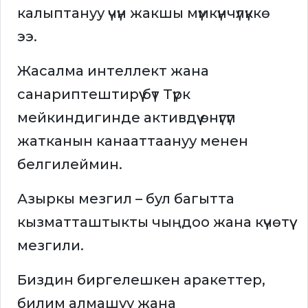
калыптануу үчүн жакшы мүмкүнчүлүккө
ээ.
Жасалма интеллект жана
санариптештирүү бүт Түрк
мейкиндигинде активдүү өнүгүп
жатканын канааттаануу менен
белгилеймин.
Азыркы мезгил – бул багытта
кызматташтыкты чыңдоо жана күчөтүү
мезгили.
Биздин биргелешкен аракеттер,
билим алмашуу жана