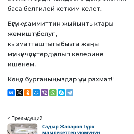
баса белгилей кетким келет.
Бүгүнкү саммиттин жыйынтыктары
жемиштүү болуп,
кызматташтыгыбызга жаңы
мүмкүнчүлүктөрдү алып келерине
ишенем.
Көңүл бурганыңыздар үчүн рахмат!"
< Предыдущий
Садыр Жапаров Түрк
мамлекеттер уюмунун