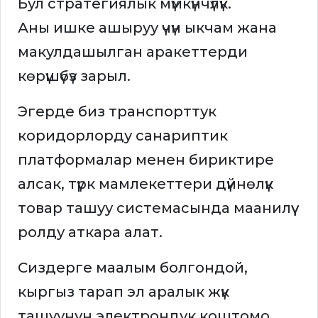
Бул стратегиялык мүмкүнчүлүк.
Аны ишке ашыруу үчүн ыкчам жана
макулдашылган аракеттерди
көрүшүбүз зарыл.
Эгерде биз транспорттук
коридорлорду санариптик
платформалар менен бириктире
алсак, түрк мамлекеттери дүйнөлүк
товар ташуу системасында маанилүү
ролду аткара алат.
Сиздерге маалым болгондой,
кыргыз тарап эл аралык жүк
ташуунун электрондук коштомо