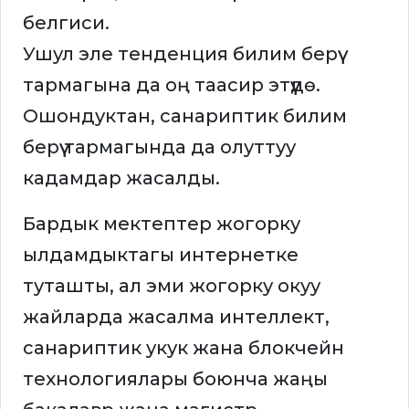
белгиси.
Ушул эле тенденция билим берүү
тармагына да оң таасир этүүдө.
Ошондуктан, санариптик билим
берүү тармагында да олуттуу
кадамдар жасалды.
Бардык мектептер жогорку
ылдамдыктагы интернетке
туташты, ал эми жогорку окуу
жайларда жасалма интеллект,
санариптик укук жана блокчейн
технологиялары боюнча жаңы