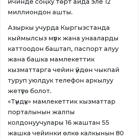
ичинде соңку төрт айда эле 12
миллиондон ашты.
Азыркы учурда Кыргызстанда
кыймылсыз мүлк жана унааларды
каттоодон баштап, паспорт алуу
жана башка мамлекеттик
кызматтарга чейин үйдөн чыкпай
туруп уюлдук телефон аркылуу
жетүүгө болот.
«Түндүк» мамлекеттик кызматтар
порталынын жалпы
колдонуучулары 16 жаштан 55
жашка чейинки өлкө калкынын 80