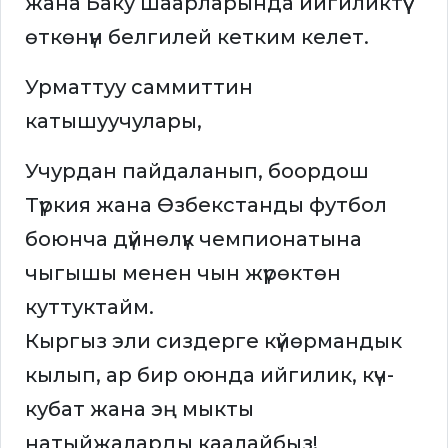
жана Баку шаарларында ийгиликтүү
өткөнүн белгилей кетким келет.
Урматтуу саммиттин
катышуучулары,
Учурдан пайдаланып, боордош
Түркия жана Өзбекстанды футбол
боюнча дүйнөлүк чемпионатына
чыгышы менен чын жүрөктөн
куттуктайм.
Кыргыз эли сиздерге күйөрмандык
кылып, ар бир оюнда ийгилик, күч-
кубат жана эң мыкты
натыйжаларды каалайбыз!