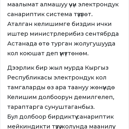
маалымат алмашуу үчүн электрондук
санариптик система түзүлөт.
Аталган келишимге биздин ички
иштер министрлерибиз сентябрда
Астанада өтө турган жолугушууда
кол коюшат деп үмүттөнөм.
Дээрлик бир жыл мурда Кыргыз
Республикасы электрондук кол
тамгаларды өз ара таануу жөнүндө
Келишим долбоорун демилгелеп,
тараптарга сунуштаганбыз.
Бул долбоор бирдиктүү санариптик
мейкиндикти түзүү жолунда маанилүү