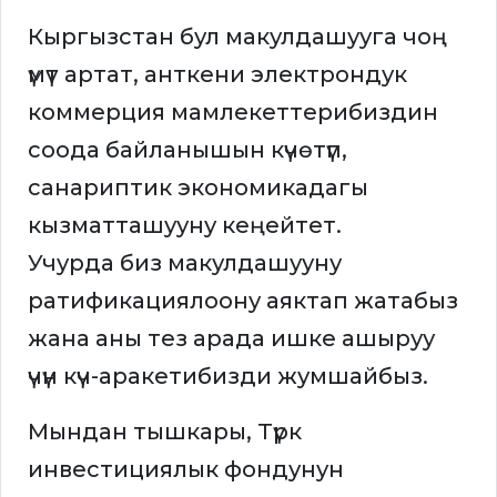
Кыргызстан бул макулдашууга чоң
үмүт артат, анткени электрондук
коммерция мамлекеттерибиздин
соода байланышын күчөтүп,
санариптик экономикадагы
кызматташууну кеңейтет.
Учурда биз макулдашууну
ратификациялоону аяктап жатабыз
жана аны тез арада ишке ашыруу
үчүн күч-аракетибизди жумшайбыз.
Мындан тышкары, Түрк
инвестициялык фондунун