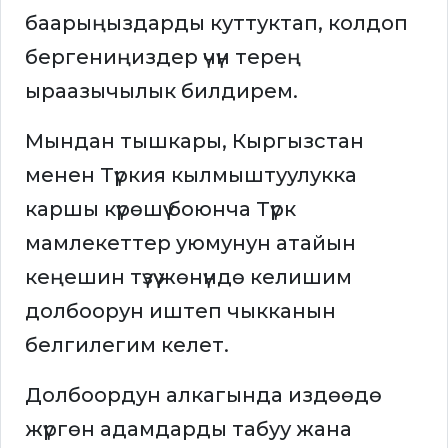
баарыңыздарды куттуктап, колдоп
бергениңиздер үчүн терең
ыраазычылык билдирем.
Мындан тышкары, Кыргызстан
менен Түркия кылмыштуулукка
каршы күрөшүү боюнча Түрк
мамлекеттер уюмунун атайын
кеңешин түзүү жөнүндө келишим
долбоорун иштеп чыкканын
белгилегим келет.
Долбоордун алкагында издөөдө
жүргөн адамдарды табуу жана