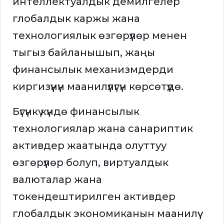
интеллектуалдык демилгелер
глобалдык каржы жана
технологиялык өзгөрүүлөр менен
тыгыз байланышып, жаңы
финансылык механизмдерди
киргизүүнүн маанилүүлүгүн көрсөтүүдө.
Бүгүнкү күндө финансылык
технологиялар жана санариптик
активдер жаатында олуттуу
өзгөрүүлөр болуп, виртуалдык
валюталар жана
токендештирилген активдер
глобалдык экономиканын маанилүү