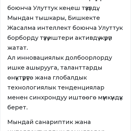
боюнча Улуттук кеңеш түзүлдү.
Мындан тышкары, Бишкекте
Жасалма интеллект боюнча Улуттук
борборду түзүү иштери активдүү жүрүп
жатат.
Ал инновациялык долбоорлорду
ишке ашырууга, таланттарды
өнүктүрүүгө жана глобалдык
технологиялык тенденциялар
менен синхрондуу иштөөгө мүмкүндүк
берет.
Мындай санариптик жана