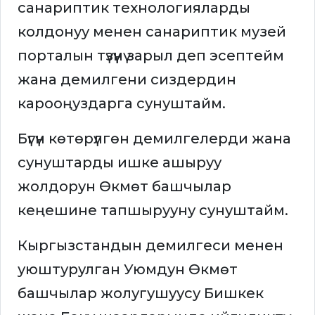
санариптик технологияларды
колдонуу менен санариптик музей
порталын түзүүнү зарыл деп эсептейм
жана демилгени сиздердин
карооңуздарга сунуштайм.
Бүгүн көтөрүлгөн демилгелерди жана
сунуштарды ишке ашыруу
жолдорун Өкмөт башчылар
кеңешине тапшырууну сунуштайм.
Кыргызстандын демилгеси менен
уюштурулган Уюмдун Өкмөт
башчылар жолугушуусу Бишкек