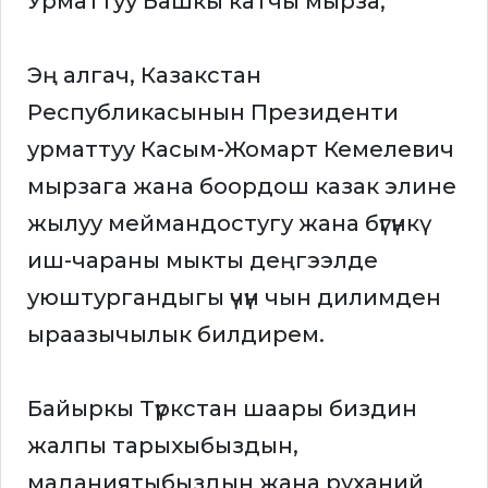
Урматтуу Башкы катчы мырза,
Эң алгач, Казакстан
Республикасынын Президенти
урматтуу Касым-Жомарт Кемелевич
мырзага жана боордош казак элине
жылуу меймандостугу жана бүгүнкү
иш-чараны мыкты деңгээлде
уюштургандыгы үчүн чын дилимден
ыраазычылык билдирем.
Байыркы Түркстан шаары биздин
жалпы тарыхыбыздын,
маданиятыбыздын жана руханий