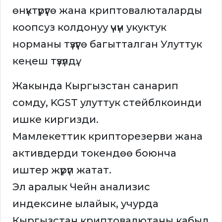
өнүктүрүүгө жана криптовалюталарды
коопсуз колдонуу үчүн укуктук
норманы түзүүгө багытталган Улуттук
кеңеш түзүлдү.
Жакында Кыргызстан санарип
сомду, KGST улуттук стейблкоинди
ишке киргизди.
Мамлекеттик крипторезерви жана
активдерди токендөө боюнча
иштер жүрүп жатат.
Эл аралык Чейн анализис
индексине ылайык, учурда
Кыргызстан криптовалютаны кабыл