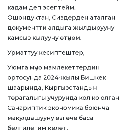
кадам деп эсептейм.
Ошондуктан, Сиздерден аталган
документти алдыга жылдырууну
камсыз кылууну өтүнөм.
Урматтуу кесиптештер,
Уюмга мүчө мамлекеттердин
ортосунда 2024-жылы Бишкек
шаарында, Кыргызстандын
төрагалыгы учурунда кол коюлган
Санариптик экономика боюнча
макулдашууну өзгөчө баса
белгилегим келет.