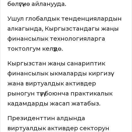
бөлүгүнө айланууда.
Ушул глобалдык тенденциялардын
алкагында, Кыргызстандагы жаңы
финансылык технологияларга
токтолгум келүүдө.
Кыргызстан жаңы санариптик
финансылык ыкмаларды киргизүү
жана виртуалдык активдер
рыногун түзүү боюнча практикалык
кадамдарды жасап жатабыз.
Президенттин алдында
виртуалдык активдер секторун