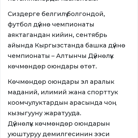
Сиздерге белгилүү болгондой,
футбол дүйнө чемпионаты
аяктагандан кийин, сентябрь
айында Кыргызстанда башка дүйнө
чемпионаты – Алтынчы Дүйнөлүк
көчмөндөр оюндары өтөт.
Көчмөндөр оюндары эл аралык
маданий, илимий жана спорттук
коомчулуктардын арасында чоң
кызыгууну жаратууда.
Дүйнөлүк көчмөндөр оюндарын
уюштуруу демилгесинин ээси