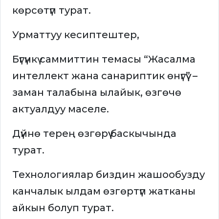
көрсөтүп турат.
Урматтуу кесиптештер,
Бүгүнкү саммиттин темасы “Жасалма
интеллект жана санариптик өнүгүү” –
заман талабына ылайык, өзгөчө
актуалдуу маселе.
Дүйнө терең өзгөрүү баскычында
турат.
Технологиялар биздин жашообузду
канчалык ылдам өзгөртүп жатканы
айкын болуп турат.