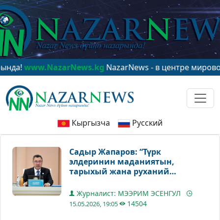
NazarNews.kg
NazarNews - в центре мирового вниман
Кыргызча
Русский
Садыр Жапаров: “Түрк
элдеринин маданиятын,
тарыхый жана руханий
мурастарын сактоо, жайылтуу
жана келечек муундарга
Журналист: МЭЭРИМ ЭСЕНГУЛ
өткөрүп берүү – бүгүнкү
14504
15.05.2026, 19:05
замандын маанилүү милдети