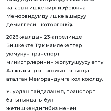
кагазын ишке киргизүү боюнча
Меморандумду ишке ашыруу
демилгесин көтөргөнбүз.
2026-жылдын 23-апрелинде
Бишкекте Түрк мамлекеттер
уюмунун транспорт
министрлеринин жолугушуусу өттү.
Ал жыйындын жыйынтыгында
аталган Меморандумга кол коюлду.
Учурдан пайдаланып, транспорт
багытындагы бул
жетишкендигибиз менен