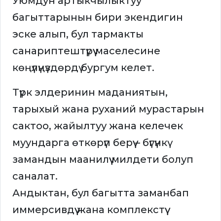
Уюмдун артыкчылыктуу
багыттарынын бири экендигин
эске алып, бул тармакты
санариптештүрүү маселесине
көңүлүңүздөрдү бургум келет.
Түрк элдеринин маданиятын,
тарыхый жана руханий мурастарын
сактоо, жайылтуу жана келечек
муундарга өткөрүп берүү – бүгүнкү
замандын маанилүү милдети болуп
саналат.
Андыктан, бул багытта заманбап
иммерсивдүү жана комплекстүү