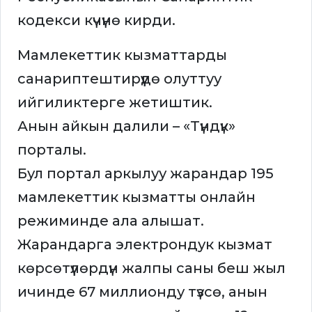
кодекси күчүнө кирди.
Мамлекеттик кызматтарды
санариптештирүүдө олуттуу
ийгиликтерге жетиштик.
Анын айкын далили – «Түндүк»
порталы.
Бул портал аркылуу жарандар 195
мамлекеттик кызматты онлайн
режиминде ала алышат.
Жарандарга электрондук кызмат
көрсөтүүлөрдүн жалпы саны беш жыл
ичинде 67 миллионду түзсө, анын