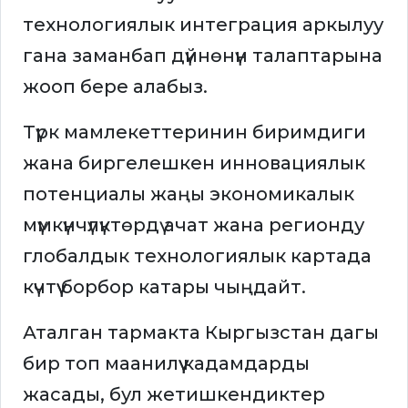
технологиялык интеграция аркылуу
гана заманбап дүйнөнүн талаптарына
жооп бере алабыз.
Түрк мамлекеттеринин биримдиги
жана биргелешкен инновациялык
потенциалы жаңы экономикалык
мүмкүнчүлүктөрдү ачат жана регионду
глобалдык технологиялык картада
күчтүү борбор катары чыңдайт.
Аталган тармакта Кыргызстан дагы
бир топ маанилүү кадамдарды
жасады, бул жетишкендиктер