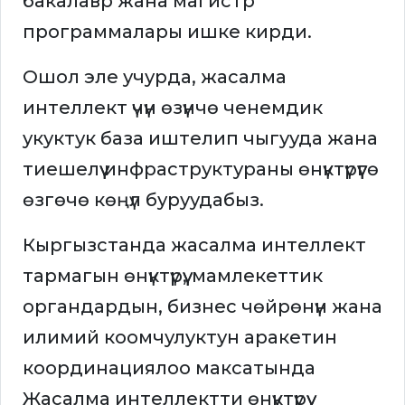
бакалавр жана магистр
программалары ишке кирди.
Ошол эле учурда, жасалма
интеллект үчүн өзүнчө ченемдик
укуктук база иштелип чыгууда жана
тиешелүү инфраструктураны өнүктүрүүгө
өзгөчө көңүл буруудабыз.
Кыргызстанда жасалма интеллект
тармагын өнүктүрүү, мамлекеттик
органдардын, бизнес чөйрөнүн жана
илимий коомчулуктун аракетин
координациялоо максатында
Жасалма интеллектти өнүктүрүү