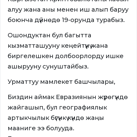
алуу жана аны менен иш алып баруу
боюнча дүйнөдө 19-орунда турабыз.
Ошондуктан бул багытта
кызматташууну кеңейтүүнү жана
биргелешкен долбоорлорду ишке
ашырууну сунуштайбыз.
Урматтуу мамлекет башчылары,
Биздин аймак Евразиянын жүрөгүндө
жайгашып, бул географиялык
артыкчылык бүгүнкү күндө жаңы
мааниге ээ болууда.