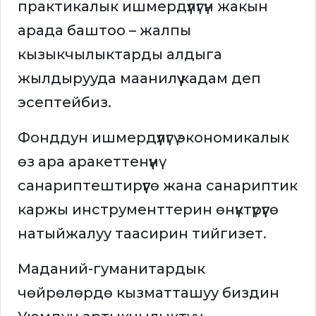
практикалык ишмердүүлүгүн жакын
арада баштоо – жалпы
кызыкчылыктарды алдыга
жылдырууда маанилүү кадам деп
эсептейбиз.
Фонддун ишмердүүлүгү экономикалык
өз ара аракеттенүүнү
санариптештирүүгө жана санариптик
каржы инструменттерин өнүктүрүүгө
натыйжалуу таасирин тийгизет.
Маданий-гуманитардык
чөйрөлөрдө кызматташуу биздин