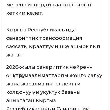
менен сиздерди тааныштырып
кетким келет.
Кыргыз Республикасында
санариптик трансформация
саясаты ырааттуу ишке ашырылып
жатат.
2026-жылы санариптик чөйрөнү
өнүктүрүү, маалыматтарды жөнгө салуу
жана жасалма интеллектти
колдонуу үчүн укуктук базаны
аныктаган Кыргыз
Республикасынын Санариптик