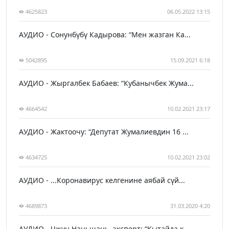
4625823
06.05.2022 13:15
АУДИО - Сонунбүбү Кадырова: “Мен жазган Ка...
5042895
15.09.2021 6:18
АУДИО - Жыргалбек Бабаев: “Кубанычбек Жума...
4664542
10.02.2021 23:17
АУДИО - Жактоочу: “Депутат Жумалиевдин 16 ...
4634725
10.02.2021 23:02
АУДИО - ...Коронавирус келгенине аябай сүй...
4689873
31.03.2020 4:20
АУДИО - Чжун Наньшань, эксперт: “Кытайда к...