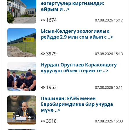
өзгөртүүлөр киргизилди:
айрым и ..>
1674
07.08.2026 15:17
Ысык-Көлдөгү экологиялык
рейдде 2,9 млн сом айып с ..>
3979
07.08.2026 15:13
Нурдан Орунтаев Караколдогу
курулуш объекттерин те ..>
1963
07.08.2026 15:11
Пашинян: ЕАЭБ менен
Евробиримдикке бир учурда
мүчө ..>
3918
07.08.2026 15:03