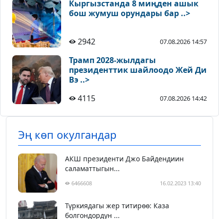
Кыргызстанда 8 миңден ашык
бош жумуш орундары бар ..>
2942
07.08.2026 14:57
Трамп 2028-жылдагы
президенттик шайлоодо Жей Ди
Вэ ..>
4115
07.08.2026 14:42
Эң көп окулгандар
АКШ президенти Джо Байдендиин
саламаттыгын...
6466608
16.02.2023 13:40
Түркиядагы жер титирөө: Каза
болгондордун ...