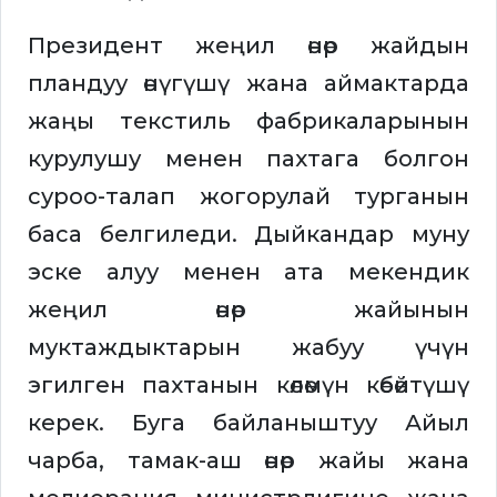
Президент жеңил өнөр жайдын
пландуу өнүгүшү жана аймактарда
жаңы текстиль фабрикаларынын
курулушу менен пахтага болгон
суроо-талап жогорулай турганын
баса белгиледи. Дыйкандар муну
эске алуу менен ата мекендик
жеңил өнөр жайынын
муктаждыктарын жабуу үчүн
эгилген пахтанын көлөмүн көбөйтүшү
керек. Буга байланыштуу Айыл
чарба, тамак-аш өнөр жайы жана