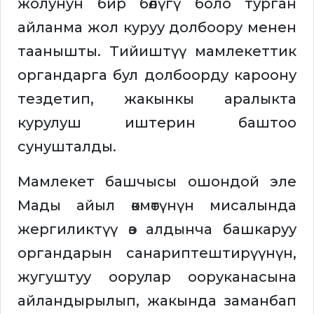
жолунун бир бөлүгү боло турган
айланма жол куруу долбоору менен
таанышты. Тийиштүү мамлекеттик
органдарга бул долбоорду кароону
тездетип, жакынкы аралыкта
курулуш иштерин баштоо
сунушталды.
Мамлекет башчысы ошондой эле
Мады айыл өкмөтүнүн мисалында
жергиликтүү өз алдынча башкаруу
органдарын санариптештирүүнүн,
жугуштуу оорулар ооруканасына
айландырылып, жакында заманбап