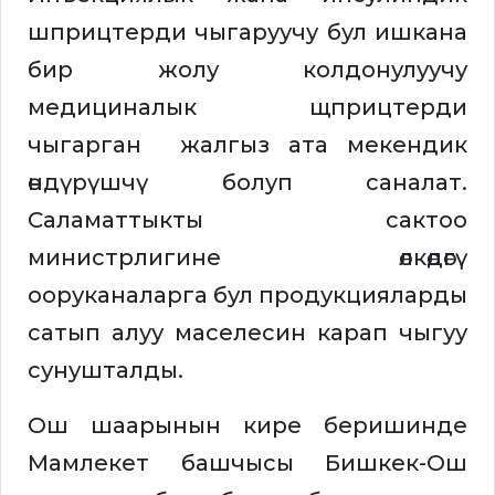
шприцтерди чыгаруучу бул ишкана
бир жолу колдонулуучу
медициналык щприцтерди
чыгарган жалгыз ата мекендик
өндүрүшчү болуп саналат.
Саламаттыкты сактоо
министрлигине өлкөдөгү
ооруканаларга бул продукцияларды
сатып алуу маселесин карап чыгуу
сунушталды.
Ош шаарынын кире беришинде
Мамлекет башчысы Бишкек-Ош