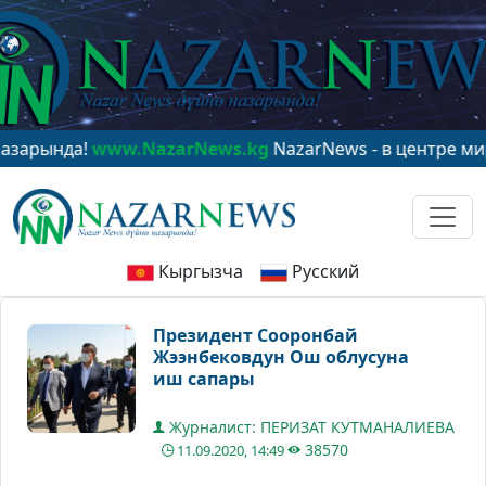
нда!
www.NazarNews.kg
NazarNews - в центре мировог
Кыргызча
Русский
Президент Сооронбай
Жээнбековдун Ош облусуна
иш сапары
Журналист: ПЕРИЗАТ КУТМАНАЛИЕВА
38570
11.09.2020, 14:49