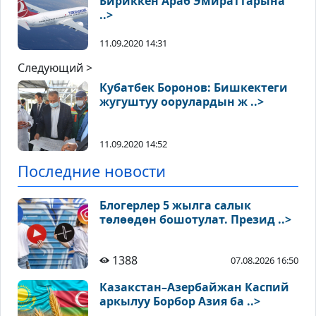
Бириккен Араб Эмираттарына
..>
11.09.2020 14:31
Следующий >
Кубатбек Боронов: Бишкектеги
жугуштуу оорулардын ж ..>
11.09.2020 14:52
Последние новости
Блогерлер 5 жылга салык
төлөөдөн бошотулат. Презид ..>
1388
07.08.2026 16:50
Казакстан–Азербайжан Каспий
аркылуу Борбор Азия ба ..>