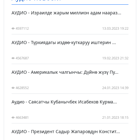
АУДИО - Израилде жарым миллион адам наараз...
4597112
13.03.2023 19:22
АУДИО - Түркиядагы издөө-куткаруу иштерин ...
4567687
19.02.2023 21:32
АУДИО - Америкалык чалгынчы: Дүйнө жүзү Пу...
4628552
24.01.2023 14:39
Аудио - Саясатчы Кубанычбек Исабеков Курма...
4663481
21.01.2023 18:15
АУДИО - Президент Садыр Жапаровдун Констит...