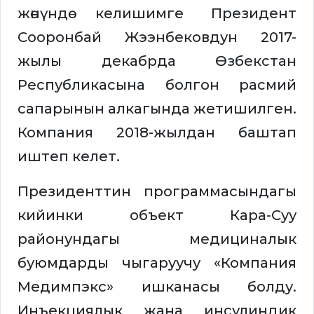
жөнүндө келишимге Президент
Сооронбай Жээнбековдун 2017-
жылы декабрда Өзбекстан
Республикасына болгон расмий
сапарынын алкагында жетишилген.
Компания 2018-жылдан баштап
иштеп келет.
Президенттин программасындагы
кийинки объект Кара-Суу
районундагы медициналык
буюмдарды чыгаруучу «Компания
Медимпэкс» ишканасы болду.
Инъекциялык жана инсулиндик