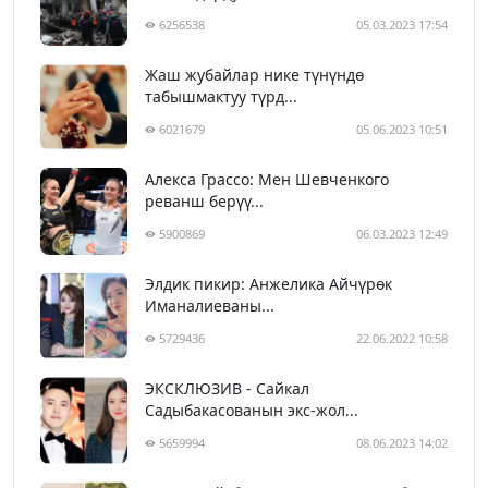
6256538
05.03.2023 17:54
Жаш жубайлар нике түнүндө
табышмактуу түрд...
6021679
05.06.2023 10:51
Алекса Грассо: Мен Шевченкого
реванш берүү...
5900869
06.03.2023 12:49
Элдик пикир: Анжелика Айчүрөк
Иманалиеваны...
5729436
22.06.2022 10:58
ЭКСКЛЮЗИВ - Сайкал
Садыбакасованын экс-жол...
5659994
08.06.2023 14:02