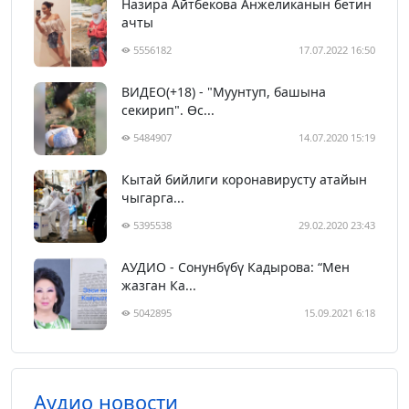
Назира Айтбекова Анжеликанын бетин
ачты
5556182
17.07.2022 16:50
ВИДЕО(+18) - "Муунтуп, башына
секирип". Өс...
5484907
14.07.2020 15:19
Кытай бийлиги коронавирусту атайын
чыгарга...
5395538
29.02.2020 23:43
АУДИО - Сонунбүбү Кадырова: “Мен
жазган Ка...
5042895
15.09.2021 6:18
Аудио новости