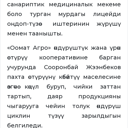
санариптик медициналык мекеме
боло турган мурдагы лицейди
оңдоп-түзөө иштеринин жүрүшү
менен таанышты.
«Оомат Агро» өндүрүштүк жана үрөн
өстүрүү кооперативине барган
учурунда Сооронбай Жээнбеков
пахта өстүрүүнү көбөйтүү маселесине
өзгөчө көңүл буруп, чийки заттан
тартып, даяр продукцияны
чыгарууга чейин толук өндүрүш
циклин түзүү зарылдыгын
белгиледи.