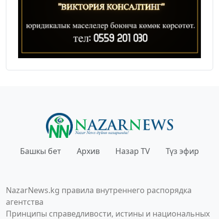
Башкы бет
Архив
Назар TV
Түз эфир
NazarNews.kg правила внутреннего распорядка
агентства
Принципы справедливости, истины и национальных