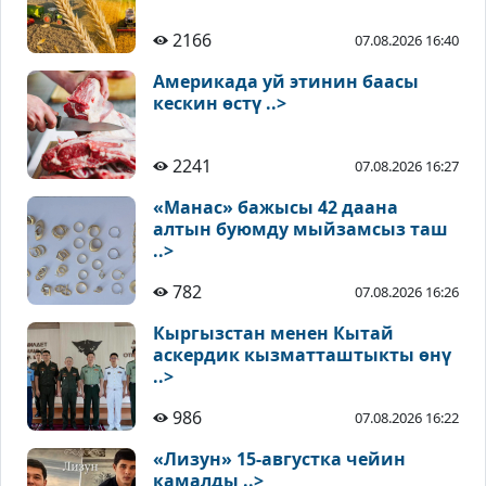
2166
07.08.2026 16:40
Америкада уй этинин баасы
кескин өстү ..>
2241
07.08.2026 16:27
«Манас» бажысы 42 даана
алтын буюмду мыйзамсыз таш
..>
782
07.08.2026 16:26
Кыргызстан менен Кытай
аскердик кызматташтыкты өнү
..>
986
07.08.2026 16:22
«Лизун» 15-августка чейин
камалды ..>