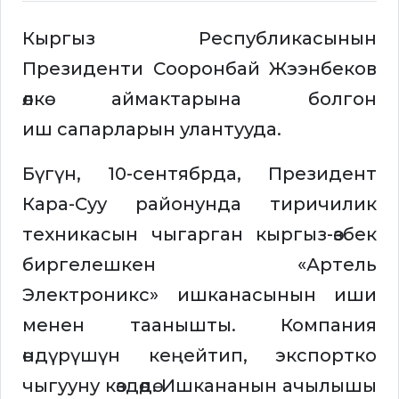
Кыргыз Республикасынын
Президенти Сооронбай Жээнбеков
өлкө аймактарына болгон
иш сапарларын улантууда.
Бүгүн, 10-сентябрда, Президент
Кара-Суу районунда тиричилик
техникасын чыгарган кыргыз-өзбек
биргелешкен «Артель
Электроникс» ишканасынын иши
менен таанышты. Компания
өндүрүшүн кеңейтип, экспортко
чыгууну көздөөдө. Ишкананын ачылышы