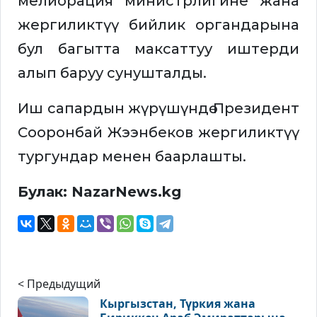
мелиорация министрлигине жана
жергиликтүү бийлик органдарына
бул багытта максаттуу иштерди
алып баруу сунушталды.
Иш сапардын жүрүшүндө Президент
Сооронбай Жээнбеков жергиликтүү
тургундар менен баарлашты.
Булак: NazarNews.kg
< Предыдущий
Кыргызстан, Түркия жана