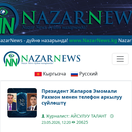
s - дүйнө назарында!
www.NazarNews.kg
NazarNews - 
Кыргызча
Русский
Президент Жапаров Эмомали
Рахмон менен телефон аркылуу
сүйлөштү
Журналист: АЙСУЛУУ ТАЛАНТ
20625
23.05.2026, 12:20