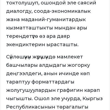
токтолушуп, ошондой эле саясий
диалогду, соода-экономикалык
жана маданий-гуманитардык
кызматташтыкты мындан ары
тереңдетүүгө өз ара даяр
экендиктерин ырасташты.
Сүйлөшүүнүн жүрүшүндө мамлекет
башчылары алдыдагы жогорку
деңгээлдеги, анын ичинде көп
тараптуу форматтардагы
жолугушуулардын графигин карап
чыгышты. Ошол эле учурда, Кыргыз
Республикасынын төрагалыгы