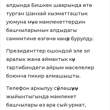
алдында Бишкек шаарында өтө
турган Шанхай кызматташтык
уюмуна мүчө мамлекеттердин
башчыларынын алдыдагы
саммитине өзгөчө көңүл бурулду.
Президенттер ошондой эле эл
аралык жана аймактык күн
тартибиндеги айрым маселелер
боюнча пикир алмашышты.
Телефон аркылуу сүйлөшүүнүн
жыйынтыгында мамлекет
башчылары өз ара сый-урмат,