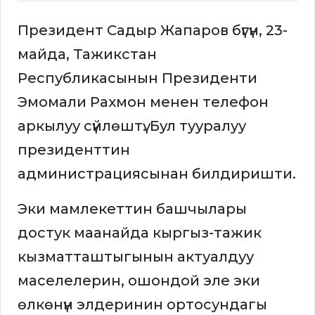
Президент Садыр Жапаров бүгүн, 23-
майда, Тажикстан
Республикасынын Президенти
Эмомали Рахмон менен телефон
аркылуу сүйлөштү. Бул тууралуу
президенттин
администрациясынан билдиришти.
Эки мамлекеттин башчылары
достук маанайда кыргыз-тажик
кызматташтыгынын актуалдуу
маселелерин, ошондой эле эки
өлкөнүн элдеринин ортосундагы