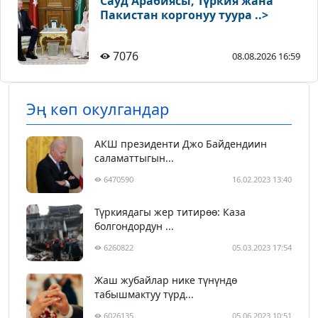
Сауд Арабиясы, Түркия жана
Пакистан коргонуу туура ..>
7076
08.08.2026 16:59
Эң көп окулгандар
АКШ президенти Джо Байдендиин
саламаттыгын...
6470590
16.02.2023 13:40
Түркиядагы жер титирөө: Каза
болгондордун ...
6260822
05.03.2023 17:54
Жаш жубайлар нике түнүндө
табышмактуу түрд...
6026135
05.06.2023 10:51