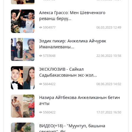
Алекса Грассо: Мен Шевченкого
реванш берүү...
5904977
06.03.2023 12:49
Элдик пикир: Анжелика Айчүрөк
Иманалиеваны...
5733648
22.06.2022 10:58
ЭКСКЛЮЗИВ - Сайкал
Садыбакасованын экс-жол...
5664422
08.06.2023 14:02
Назира Айтбекова Анжеликанын бетин
ачты
5560422
17.07.2022 16:50
ВИДЕО(+18) - "Муунтуп, башына
секирип". Өс...