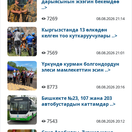
дарыясынын жээгин бекемдөө
..>
7269
08.08.2026 21:14
Кыргызстанда 13 өлкөдөн
келген тоо куткаруучулары ..>
7569
08.08.2026 21:01
Үркүндө курман болгондордун
элеси мамлекеттин эсин ..>
8773
08.08.2026 20:16
Бишкекте №23, 107 жана 203
автобустардын каттамдар ..>
7543
08.08.2026 20:12