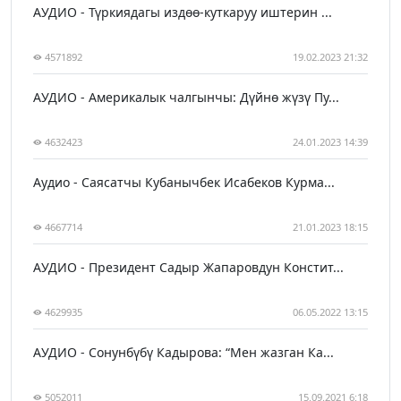
АУДИО - Түркиядагы издөө-куткаруу иштерин ...
4571892
19.02.2023 21:32
АУДИО - Америкалык чалгынчы: Дүйнө жүзү Пу...
4632423
24.01.2023 14:39
Аудио - Саясатчы Кубанычбек Исабеков Курма...
4667714
21.01.2023 18:15
АУДИО - Президент Садыр Жапаровдун Констит...
4629935
06.05.2022 13:15
АУДИО - Сонунбүбү Кадырова: “Мен жазган Ка...
5052011
15.09.2021 6:18