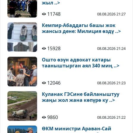
жыл ..>
11748
08.08.2026 21:27
Кемпир-Абаддагы башы жок
жансыз дене: Милиция өздү ..>
15928
08.08.2026 21:24
Ошто өзүн адвокат катары
тааныштырган аял 340 миң ..>
12046
08.08.2026 21:23
Куланак ГЭСине байланыштуу
жаңы жол жана көпүрө ку ..>
9860
08.08.2026 21:22
ӨКМ министри Араван-Сай