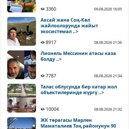
3360
09.08.2026 16:05
Аксай жана Соң-Көл
жайлоолорунда жайыт
экосистемал ..>
8917
08.08.2026 21:36
Лионель Мессинин атасы каза
болду ..>
7787
08.08.2026 21:34
Талас облусунда бир катар жол
объектилеринде жүргү ..>
10004
08.08.2026 21:32
ЖК төрагасы Марлен
Маматалиев Тоң районунун 90