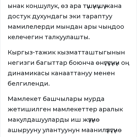
ынак коңшулук, өз ара түшүнүшүү жана
достук духундагы эки тараптуу
мамилелерди мындан ары чыңдоо
келечегин талкуулашты.
Кыргыз-тажик кызматташтыгынын
негизги багыттар боюнча өнүгүүсүнүн оң
динамикасы канааттануу менен
белгиленди.
Мамлекет башчылары мурда
жетишилген мамлекеттер аралык
макулдашууларды иш жүзүнө
ашырууну улантуунун маанилүүлүгүнө