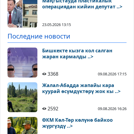
Маңгыстауда пластикалык
операциядан кийин депутат ..>
23.05.2026 13:15
Последние новости
Бишкекте кызга кол салган
жаран кармалды ..>
3368
09.08.2026 17:15
Жалал-Абадда жапайы кара
куурай өсүмдүктөрү жок кы ..>
2592
09.08.2026 16:26
ӨКМ Көл-Төр көлүнө байкоо
жүргүздү ..>