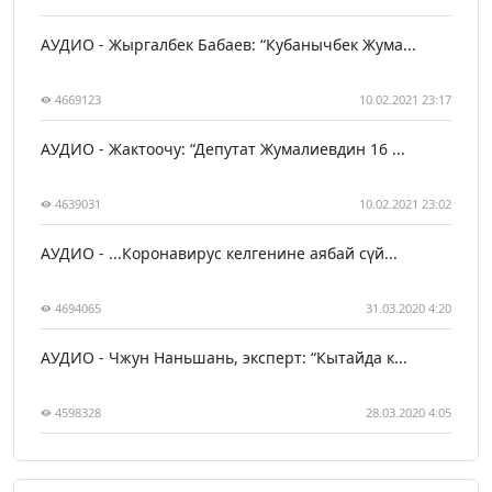
АУДИО - Жыргалбек Бабаев: “Кубанычбек Жума...
4669123
10.02.2021 23:17
АУДИО - Жактоочу: “Депутат Жумалиевдин 16 ...
4639031
10.02.2021 23:02
АУДИО - ...Коронавирус келгенине аябай сүй...
4694065
31.03.2020 4:20
АУДИО - Чжун Наньшань, эксперт: “Кытайда к...
4598328
28.03.2020 4:05