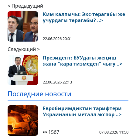
< Предыдущий
Ким калпычы: Экс-төрагабы же
учурдагы төрагабы? ..>
22.06.2026 20:01
Следующий >
Президент: БУУдагы жеңиш
жана "кара тизмеден" чыгу ..>
22.06.2026 22:13
Последние новости
Евробиримдиктин тарифтери
Украинанын металл экспор ..>
1567
07.08.2026 11:50