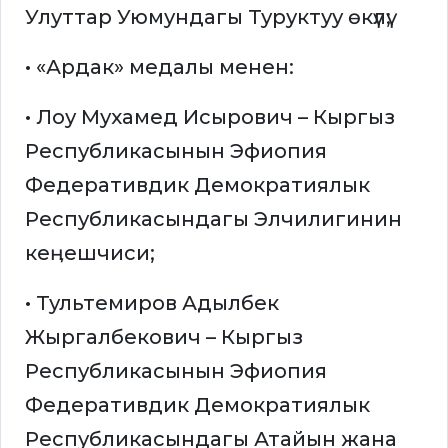
Улуттар Уюмундагы Туруктуу өкүлү;
• «Ардак» медалы менен:
• Лоу Мухамед Исырович – Кыргыз
Республикасынын Эфиопия
Федеративдик Демократиялык
Республикасындагы Элчилигинин
кеӊешчиси;
• Тультемиров Адылбек
Жыргалбекович – Кыргыз
Республикасынын Эфиопия
Федеративдик Демократиялык
Республикасындагы Атайын жана