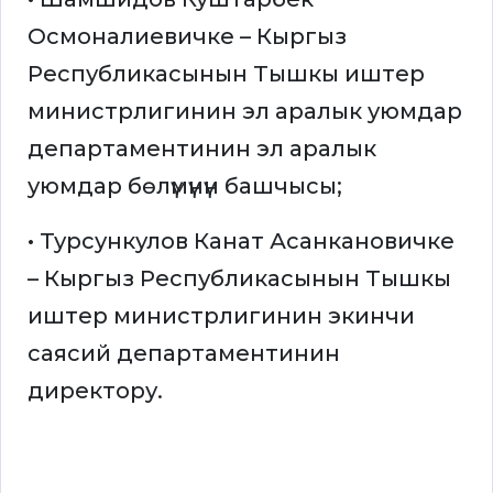
Осмоналиевичке – Кыргыз
Республикасынын Тышкы иштер
министрлигинин эл аралык уюмдар
департаментинин эл аралык
уюмдар бөлүмүнүн башчысы;
• Турсункулов Канат Асанкановичке
– Кыргыз Республикасынын Тышкы
иштер министрлигинин экинчи
саясий департаментинин
директору.