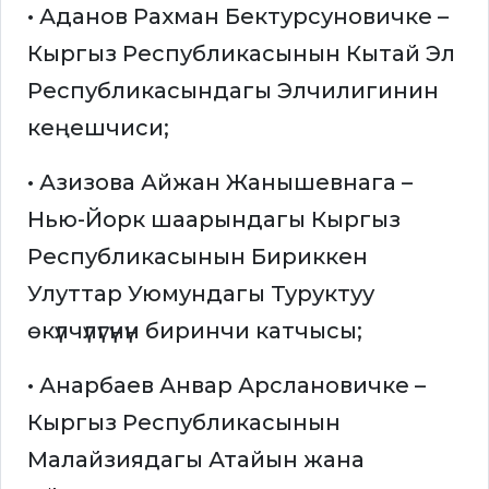
• Аданов Рахман Бектурсуновичке –
Кыргыз Республикасынын Кытай Эл
Республикасындагы Элчилигинин
кеңешчиси;
• Азизова Айжан Жанышевнага –
Нью-Йорк шаарындагы Кыргыз
Республикасынын Бириккен
Улуттар Уюмундагы Туруктуу
өкүлчүлүгүнүн биринчи катчысы;
• Анарбаев Анвар Арслановичке –
Кыргыз Республикасынын
Малайзиядагы Атайын жана