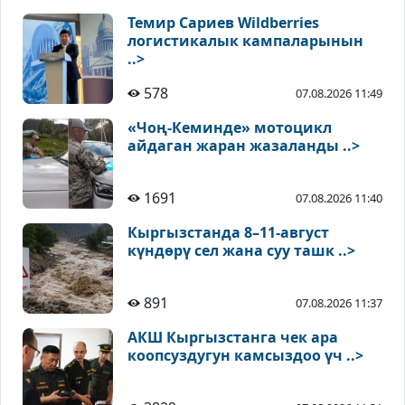
Темир Сариев Wildberries
логистикалык кампаларынын
..>
578
07.08.2026 11:49
«Чоң-Кеминде» мотоцикл
айдаган жаран жазаланды ..>
1691
07.08.2026 11:40
Кыргызстанда 8–11-август
күндөрү сел жана суу ташк ..>
891
07.08.2026 11:37
АКШ Кыргызстанга чек ара
коопсуздугун камсыздоо үч ..>