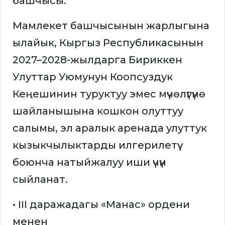
башчысы.
Мамлекет башчысынын жарлыгына
ылайык, Кыргыз Республикасынын
2027–2028-жылдарга Бириккен
Улуттар Уюмунун Коопсуздук
Кеңешинин туруктуу эмес мүчөлүгүнө
шайланышына кошкон олуттуу
салымы, эл аралык аренада улуттук
кызыкчылыктарды илгерилетүү
боюнча натыйжалуу иши үчүн
сыйланат.
• III даражадагы «Манас» ордени
менен