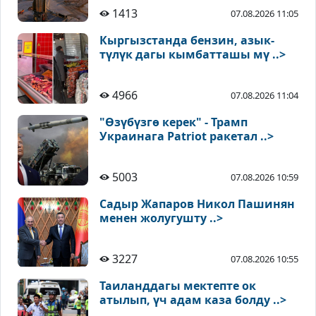
1413
07.08.2026 11:05
Кыргызстанда бензин, азык-
түлүк дагы кымбатташы мү ..>
4966
07.08.2026 11:04
"Өзүбүзгө керек" - Трамп
Украинага Patriot ракетал ..>
5003
07.08.2026 10:59
Садыр Жапаров Никол Пашинян
менен жолугушту ..>
3227
07.08.2026 10:55
Таиланддагы мектепте ок
атылып, үч адам каза болду ..>