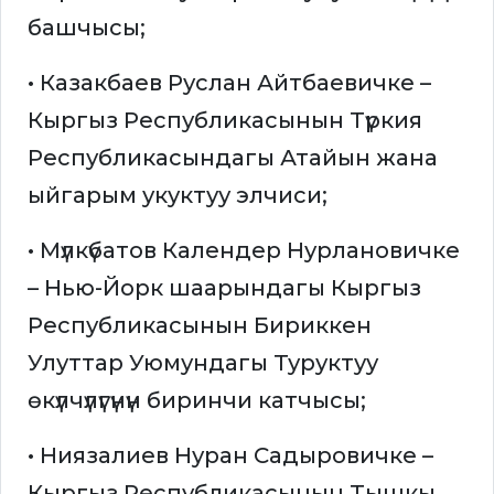
башчысы;
• Казакбаев Руслан Айтбаевичке –
Кыргыз Республикасынын Түркия
Республикасындагы Атайын жана
ыйгарым укуктуу элчиси;
• Мүлкүбатов Календер Нурлановичке
– Нью-Йорк шаарындагы Кыргыз
Республикасынын Бириккен
Улуттар Уюмундагы Туруктуу
өкүлчүлүгүнүн биринчи катчысы;
• Ниязалиев Нуран Садыровичке –
Кыргыз Республикасынын Тышкы