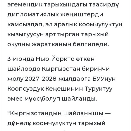
эгемендик тарыхындагы таасирдүү
дипломатиялык жеңиштерди
камсыздап, эл аралык коомчулуктун
кызыгуусун арттырган тарыхый
окуяны жаратканын белгиледи.
3-июнда Нью-Йоркто өткөн
шайлоодо Кыргызстан биринчи
жолу 2027–2028-жылдарга БУУнун
Коопсуздук Кеңешинин Туруктуу
эмес мүчөсү болуп шайланды.
“Кыргызстандын шайланышы —
дүйнөлүк коомчулуктун тарыхый