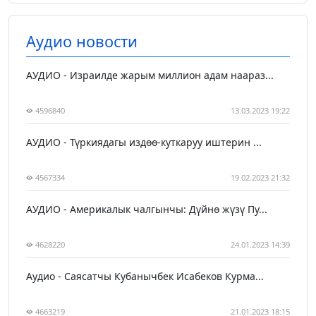
Аудио новости
АУДИО - Израилде жарым миллион адам наараз...
4596840
13.03.2023 19:22
АУДИО - Түркиядагы издөө-куткаруу иштерин ...
4567334
19.02.2023 21:32
АУДИО - Америкалык чалгынчы: Дүйнө жүзү Пу...
4628220
24.01.2023 14:39
Аудио - Саясатчы Кубанычбек Исабеков Курма...
4663219
21.01.2023 18:15