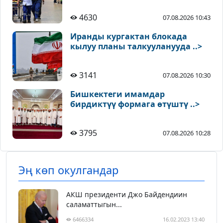
4630
07.08.2026 10:43
Иранды кургактан блокада
кылуу планы талкууланууда ..>
3141
07.08.2026 10:30
Бишкектеги имамдар
бирдиктүү формага өтүштү ..>
3795
07.08.2026 10:28
Эң көп окулгандар
АКШ президенти Джо Байдендиин
саламаттыгын...
6466334
16.02.2023 13:40