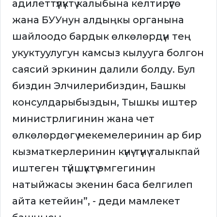
адилеттүүлүктү калыбына келтирүүгө
жана БУУнун алдыңкы органына
шайлоодо бардык өлкөлөрдүн тең
укуктуулугун камсыз кылууга болгон
саясий эркинин далили болду. Бул
биздин Элчилерибиздин, Башкы
консулдарыбыздын, Тышкы иштер
министрлигинин жана чет
өлкөлөрдөгү мекемелеринин ар бир
кызматкерлеринин күнү-түнү талыкпай
иштеген түйшүктүү эмгегинин
натыйжасы экенин баса белгилеп
айта кетейин”, - деди мамлекет