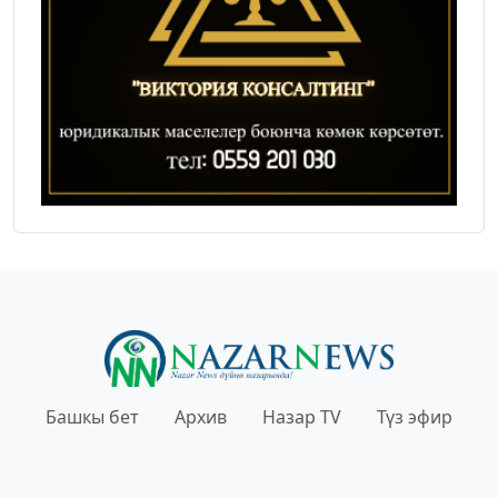
Башкы бет
Архив
Назар TV
Түз эфир