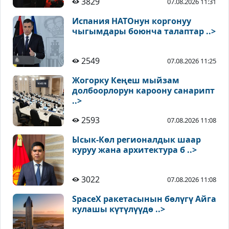
3829
07.08.2026 11:31
Испания НАТОнун коргонуу
чыгымдары боюнча талаптар ..>
2549
07.08.2026 11:25
Жогорку Кеңеш мыйзам
долбоорлорун кароону санарипт
..>
2593
07.08.2026 11:08
Ысык-Көл регионалдык шаар
куруу жана архитектура б ..>
3022
07.08.2026 11:08
SpaceX ракетасынын бөлүгү Айга
кулашы күтүлүүдө ..>