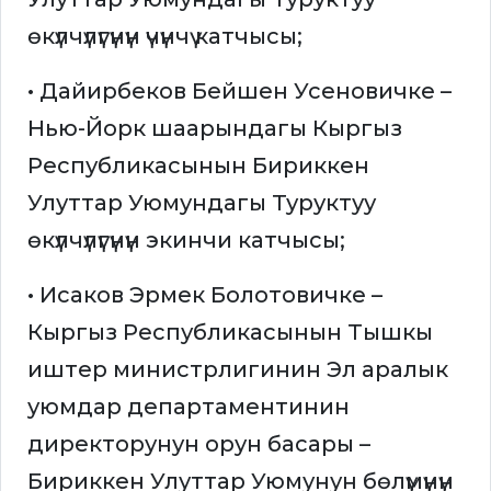
өкүлчүлүгүнүн үчүнчү катчысы;
• Дайирбеков Бейшен Усеновичке –
Нью-Йорк шаарындагы Кыргыз
Республикасынын Бириккен
Улуттар Уюмундагы Туруктуу
өкүлчүлүгүнүн экинчи катчысы;
• Исаков Эрмек Болотовичке –
Кыргыз Республикасынын Тышкы
иштер министрлигинин Эл аралык
уюмдар департаментинин
директорунун орун басары –
Бириккен Улуттар Уюмунун бөлүмүнүн