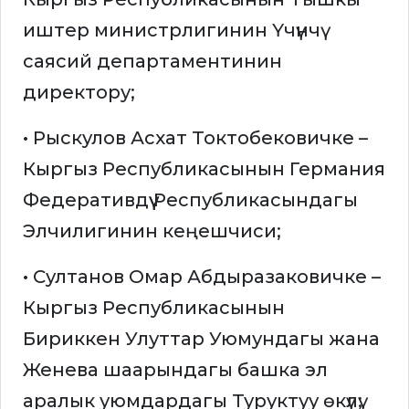
иштер министрлигинин Үчүнчү
саясий департаментинин
директору;
• Рыскулов Асхат Токтобековичке –
Кыргыз Республикасынын Германия
Федеративдүү Республикасындагы
Элчилигинин кеңешчиси;
• Султанов Омар Абдыразаковичке –
Кыргыз Республикасынын
Бириккен Улуттар Уюмундагы жана
Женева шаарындагы башка эл
аралык уюмдардагы Туруктуу өкүлү;