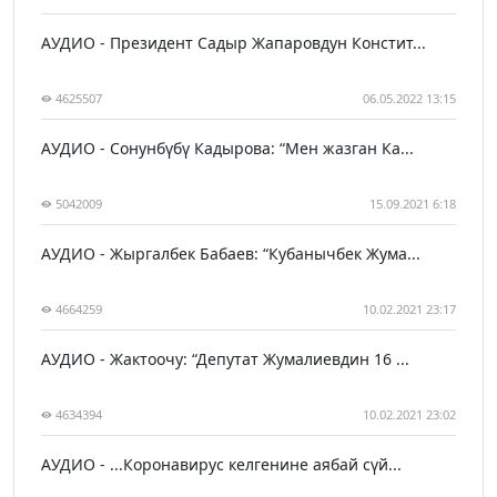
АУДИО - Президент Садыр Жапаровдун Констит...
4625507
06.05.2022 13:15
АУДИО - Сонунбүбү Кадырова: “Мен жазган Ка...
5042009
15.09.2021 6:18
АУДИО - Жыргалбек Бабаев: “Кубанычбек Жума...
4664259
10.02.2021 23:17
АУДИО - Жактоочу: “Депутат Жумалиевдин 16 ...
4634394
10.02.2021 23:02
АУДИО - ...Коронавирус келгенине аябай сүй...