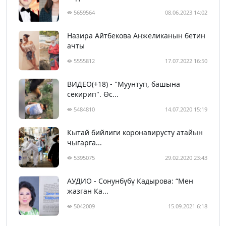
5659564
08.06.2023 14:02
Назира Айтбекова Анжеликанын бетин
ачты
5555812
17.07.2022 16:50
ВИДЕО(+18) - "Муунтуп, башына
секирип". Өс...
5484810
14.07.2020 15:19
Кытай бийлиги коронавирусту атайын
чыгарга...
5395075
29.02.2020 23:43
АУДИО - Сонунбүбү Кадырова: “Мен
жазган Ка...
5042009
15.09.2021 6:18