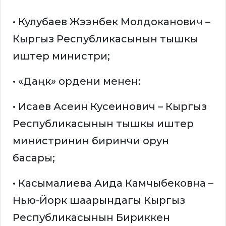
• Кулубаев Жээнбек Молдоканович –
Кыргыз Республикасынын тышкы
иштер министри;
• «Даңк» ордени менен:
• Исаев Асеин Кусеинович – Кыргыз
Республикасынын тышкы иштер
министринин биринчи орун
басары;
• Касымалиева Аида Камчыбековна –
Нью-Йорк шаарындагы Кыргыз
Республикасынын Бириккен