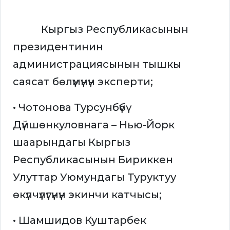
Кыргыз Республикасынын
президентинин
администрациясынын тышкы
саясат бөлүмүнүн эксперти;
• Чотонова Турсунбүбү
Дүйшөнкуловнага – Нью-Йорк
шаарындагы Кыргыз
Республикасынын Бириккен
Улуттар Уюмундагы Туруктуу
өкүлчүлүгүнүн экинчи катчысы;
• Шамшидов Куштарбек