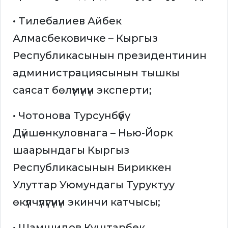
• Тилебалиев Айбек
Алмасбековичке – Кыргыз
Республикасынын президентинин
администрациясынын тышкы
саясат бөлүмүнүн эксперти;
• Чотонова Турсунбүбү
Дүйшөнкуловнага – Нью-Йорк
шаарындагы Кыргыз
Республикасынын Бириккен
Улуттар Уюмундагы Туруктуу
өкүлчүлүгүнүн экинчи катчысы;
• Шамшидов Куштарбек