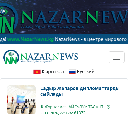
zarNews.kg
NazarNews - в центре мирового внимания!
Кыргызча
Русский
Садыр Жапаров дипломаттарды
сыйлады
Журналист: АЙСУЛУУ ТАЛАНТ
61372
22.06.2026, 22:05