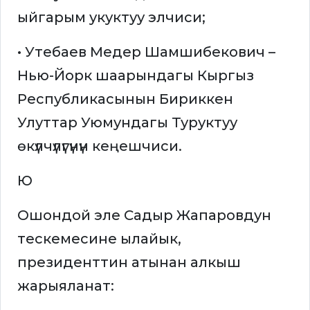
ыйгарым укуктуу элчиси;
• Утебаев Медер Шамшибекович –
Нью-Йорк шаарындагы Кыргыз
Республикасынын Бириккен
Улуттар Уюмундагы Туруктуу
өкүлчүлүгүнүн кеңешчиси.
Ю
Ошондой эле Садыр Жапаровдун
тескемесине ылайык,
президенттин атынан алкыш
жарыяланат: