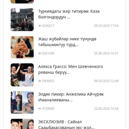
Түркиядагы жер титирөө: Каза
болгондордун ...
6256217
05.03.2023 17:54
Жаш жубайлар нике түнүндө
табышмактуу түрд...
6021208
05.06.2023 10:51
Алекса Грассо: Мен Шевченкого
реванш берүү...
5900657
06.03.2023 12:49
Элдик пикир: Анжелика Айчүрөк
Иманалиеваны...
5729000
22.06.2022 10:58
ЭКСКЛЮЗИВ - Сайкал
Садыбакасованын экс-жол...