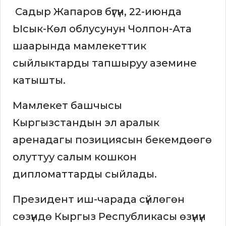
Садыр Жапаров бүгүн, 22-июнда
Ысык-Көл облусунун Чолпон-Ата
шаарында мамлекеттик
сыйлыктарды тапшыруу аземине
катышты.
Мамлекет башчысы
Кыргызстандын эл аралык
аренадагы позициясын бекемдөөгө
олуттуу салым кошкон
дипломаттарды сыйлады.
Президент иш-чарада сүйлөгөн
сөзүндө Кыргыз Республикасы өзүнүн