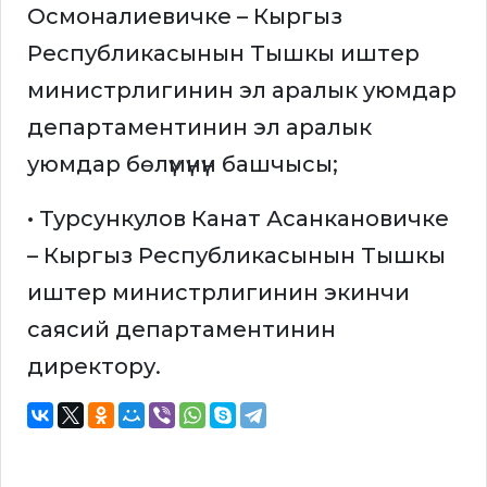
Осмоналиевичке – Кыргыз
Республикасынын Тышкы иштер
министрлигинин эл аралык уюмдар
департаментинин эл аралык
уюмдар бөлүмүнүн башчысы;
• Турсункулов Канат Асанкановичке
– Кыргыз Республикасынын Тышкы
иштер министрлигинин экинчи
саясий департаментинин
директору.