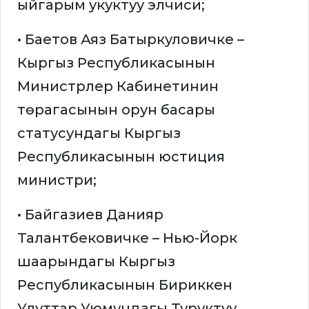
ыйгарым укуктуу элчиси;
• Баетов Аяз Батыркуловичке –
Кыргыз Республикасынын
Министрлер Кабинетинин
төрагасынын орун басары
статусундагы Кыргыз
Республикасынын юстиция
министри;
• Байгазиев Данияр
Талантбековичке – Нью-Йорк
шаарындагы Кыргыз
Республикасынын Бириккен
Улуттар Уюмундагы Туруктуу