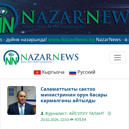
йнө назарында!
www.NazarNews.kg
NazarNews - в цент
Кыргызча
Русский
Саламаттыкты сактоо
министринин орун басары
кармалганы айтылды
Журналист: АЙСУЛУУ ТАЛАНТ
43534
20.02.2026, 22:03