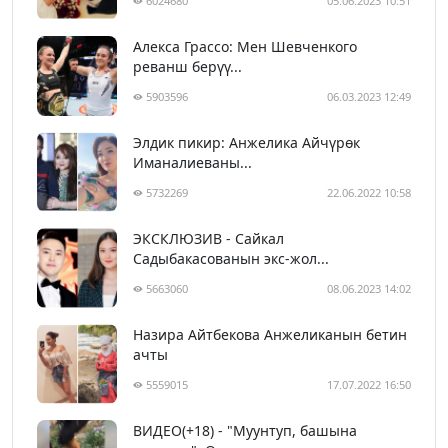
6024680
05.06.2023 10:51
Алекса Грассо: Мен Шевченкого
реванш берүү...
5903596
06.03.2023 12:49
Элдик пикир: Анжелика Айчүрөк
Иманалиеваны...
5732269
22.06.2022 10:58
ЭКСКЛЮЗИВ - Сайкал
Садыбакасованын экс-жол...
5663060
08.06.2023 14:02
Назира Айтбекова Анжеликанын бетин
ачты
5559015
17.07.2022 16:50
ВИДЕО(+18) - "Муунтуп, башына