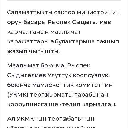
Саламаттыкты сактоо министринин
орун басары Рыспек Сыдыгалиев
кармалганын маалымат
каражаттары өз булактарына таянып
жазып чыгышты.
Маалымат боюнча, Рыспек
Сыдыгалиев Улуттук коопсуздук
боюнча мамлекеттик комитеттин
(УКМК) тергөө кызматы тарабынан
коррупцияга шектелип кармалган.
Ал УКМКнын тергөө абагынын