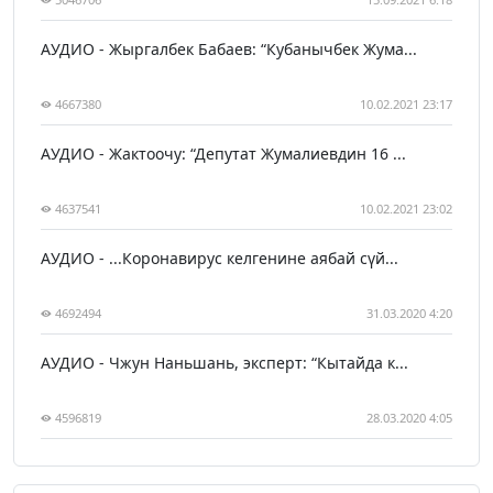
АУДИО - Жыргалбек Бабаев: “Кубанычбек Жума...
4667380
10.02.2021 23:17
АУДИО - Жактоочу: “Депутат Жумалиевдин 16 ...
4637541
10.02.2021 23:02
АУДИО - ...Коронавирус келгенине аябай сүй...
4692494
31.03.2020 4:20
АУДИО - Чжун Наньшань, эксперт: “Кытайда к...
4596819
28.03.2020 4:05