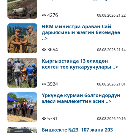
4276
08.08.2026 21:22
ӨКМ министри Араван-Сай
дарыясынын жээгин бекемдөө
..>
3654
08.08.2026 21:14
Кыргызстанда 13 өлкөдөн
келген тоо куткаруучулары ..>
3924
08.08.2026 21:01
Үркүндө курман болгондордун
элеси мамлекеттин эсин ..>
5391
08.08.2026 20:16
Бишкекте №23, 107 жана 203