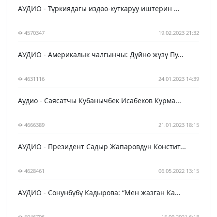
АУДИО - Түркиядагы издөө-куткаруу иштерин ...
4570347
19.02.2023 21:32
АУДИО - Америкалык чалгынчы: Дүйнө жүзү Пу...
4631116
24.01.2023 14:39
Аудио - Саясатчы Кубанычбек Исабеков Курма...
4666389
21.01.2023 18:15
АУДИО - Президент Садыр Жапаровдун Констит...
4628461
06.05.2022 13:15
АУДИО - Сонунбүбү Кадырова: “Мен жазган Ка...
5046706
15.09.2021 6:18