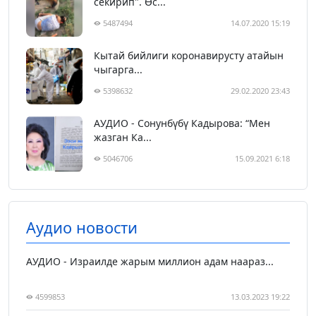
секирип". Өс...
5487494
14.07.2020 15:19
Кытай бийлиги коронавирусту атайын
чыгарга...
5398632
29.02.2020 23:43
АУДИО - Сонунбүбү Кадырова: “Мен
жазган Ка...
5046706
15.09.2021 6:18
Аудио новости
АУДИО - Израилде жарым миллион адам наараз...
4599853
13.03.2023 19:22