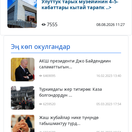
Улуттук тарых музейинин 4–5-
кабаттары кытай тарапк ..>
7555
08.08.2026 11:27
Эң көп окулгандар
АКШ президенти Джо Байдендиин
саламаттыгын...
6469095
16.02.2023 13:40
Түркиядагы жер титирөө: Каза
болгондордун ...
6259520
05.03.2023 17:54
Жаш жубайлар нике түнүндө
табышмактуу түрд...