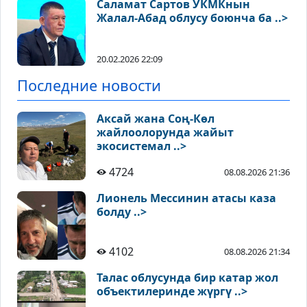
Саламат Сартов УКМКнын
Жалал-Абад облусу боюнча ба ..>
20.02.2026 22:09
Последние новости
Аксай жана Соң-Көл
жайлоолорунда жайыт
экосистемал ..>
4724
08.08.2026 21:36
Лионель Мессинин атасы каза
болду ..>
4102
08.08.2026 21:34
Талас облусунда бир катар жол
объектилеринде жүргү ..>