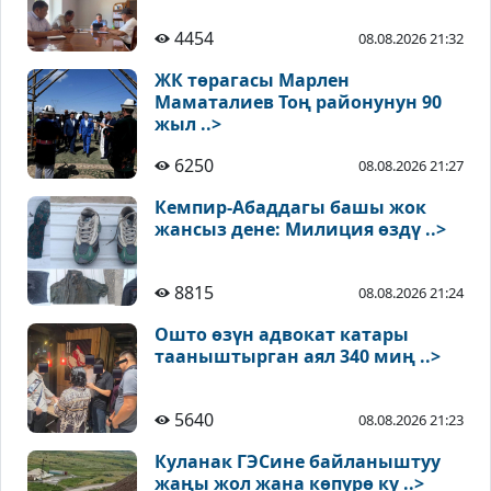
4454
08.08.2026 21:32
ЖК төрагасы Марлен
Маматалиев Тоң районунун 90
жыл ..>
6250
08.08.2026 21:27
Кемпир-Абаддагы башы жок
жансыз дене: Милиция өздү ..>
8815
08.08.2026 21:24
Ошто өзүн адвокат катары
тааныштырган аял 340 миң ..>
5640
08.08.2026 21:23
Куланак ГЭСине байланыштуу
жаңы жол жана көпүрө ку ..>