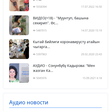
5558394
17.07.2022 16:50
ВИДЕО(+18) - "Муунтуп, башына
секирип". Өс...
5487015
14.07.2020 15:19
Кытай бийлиги коронавирусту атайын
чыгарга...
5397963
29.02.2020 23:43
АУДИО - Сонунбүбү Кадырова: “Мен
жазган Ка...
5045976
15.09.2021 6:18
Аудио новости