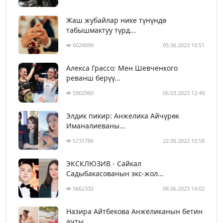
Жаш жубайлар нике түнүндө
табышмактуу түрд...
6024099
05.06.2023 10:51
Алекса Грассо: Мен Шевченкого
реванш берүү...
5902960
06.03.2023 12:49
Элдик пикир: Анжелика Айчүрөк
Иманалиеваны...
5731786
22.06.2022 10:58
ЭКСКЛЮЗИВ - Сайкал
Садыбакасованын экс-жол...
5662332
08.06.2023 14:02
Назира Айтбекова Анжеликанын бетин
ачты