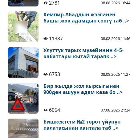
2781
08.08.2026 16:44
Кемпир-Абаддын жээгинен
башы жок адамдын сөөгү таб ..>
11387
08.08.2026 11:46
Улуттук тарых музейинин 4–5-
кабаттары кытай тарапк ..>
6753
08.08.2026 11:27
Бир жылда жол кырсыгынан
900дөн ашуун адам каза бо ..>
6054
07.08.2026 21:24
Бишкектеги №2 төрөт үйүнүн
палатасынан кантала таб ..>