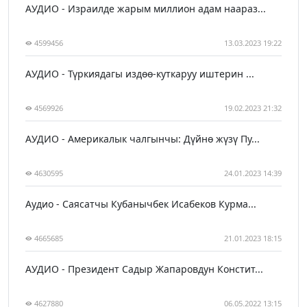
АУДИО - Израилде жарым миллион адам наараз...
4599456
13.03.2023 19:22
АУДИО - Түркиядагы издөө-куткаруу иштерин ...
4569926
19.02.2023 21:32
АУДИО - Америкалык чалгынчы: Дүйнө жүзү Пу...
4630595
24.01.2023 14:39
Аудио - Саясатчы Кубанычбек Исабеков Курма...
4665685
21.01.2023 18:15
АУДИО - Президент Садыр Жапаровдун Констит...
4627880
06.05.2022 13:15