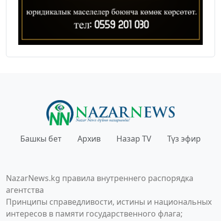
Башкы бет
Архив
Назар TV
Түз эфир
NazarNews.kg правила внутреннего распорядка
агентства
Принципы справедливости, истины и национальных
интересов в памяти государственного флага;