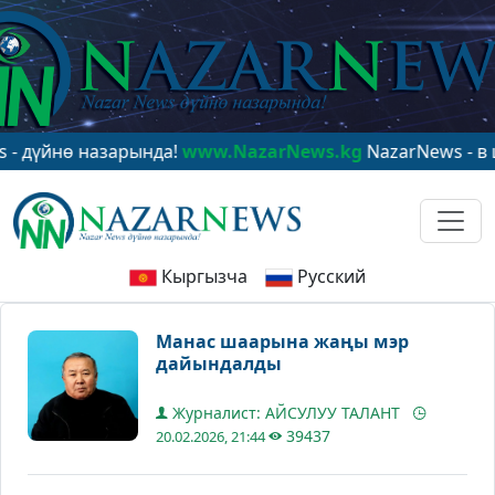
нө назарында!
www.NazarNews.kg
NazarNews - в центр
Кыргызча
Русский
Манас шаарына жаңы мэр
дайындалды
Журналист: АЙСУЛУУ ТАЛАНТ
39437
20.02.2026, 21:44