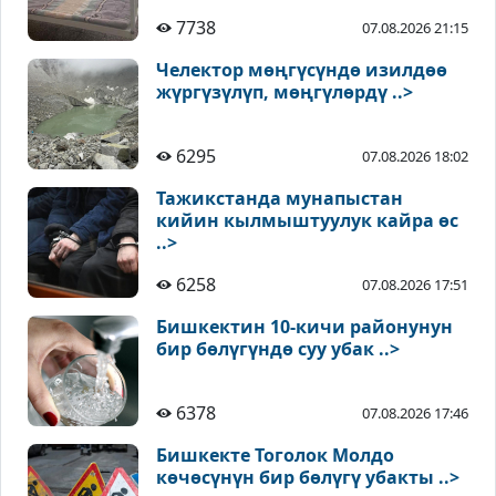
7738
07.08.2026 21:15
Челектор мөңгүсүндө изилдөө
жүргүзүлүп, мөңгүлөрдү ..>
6295
07.08.2026 18:02
Тажикстанда мунапыстан
кийин кылмыштуулук кайра өс
..>
6258
07.08.2026 17:51
Бишкектин 10-кичи районунун
бир бөлүгүндө суу убак ..>
6378
07.08.2026 17:46
Бишкекте Тоголок Молдо
көчөсүнүн бир бөлүгү убакты ..>