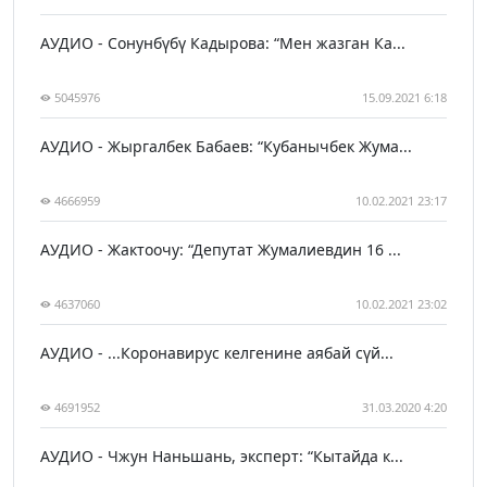
АУДИО - Сонунбүбү Кадырова: “Мен жазган Ка...
5045976
15.09.2021 6:18
АУДИО - Жыргалбек Бабаев: “Кубанычбек Жума...
4666959
10.02.2021 23:17
АУДИО - Жактоочу: “Депутат Жумалиевдин 16 ...
4637060
10.02.2021 23:02
АУДИО - ...Коронавирус келгенине аябай сүй...
4691952
31.03.2020 4:20
АУДИО - Чжун Наньшань, эксперт: “Кытайда к...