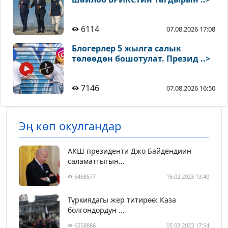
6114
07.08.2026 17:08
Блогерлер 5 жылга салык
төлөөдөн бошотулат. Презид ..>
7146
07.08.2026 16:50
Эң көп окулгандар
АКШ президенти Джо Байдендиин
саламаттыгын...
6468577
16.02.2023 13:40
Түркиядагы жер титирөө: Каза
болгондордун ...
6258886
05.03.2023 17:54