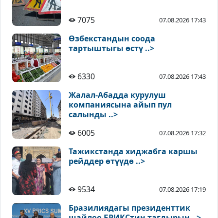
7075
07.08.2026 17:43
Өзбекстандын соода
тартыштыгы өстү ..>
6330
07.08.2026 17:43
Жалал-Абадда курулуш
компаниясына айып пул
салынды ..>
6005
07.08.2026 17:32
Тажикстанда хиджабга каршы
рейддер өтүүдө ..>
9534
07.08.2026 17:19
Бразилиядагы президенттик
шайлоо БРИКСтин тагдырын ..>