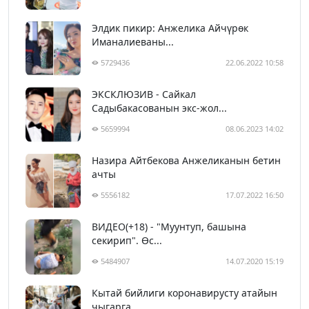
Элдик пикир: Анжелика Айчүрөк
Иманалиеваны...
5729436
22.06.2022 10:58
ЭКСКЛЮЗИВ - Сайкал
Садыбакасованын экс-жол...
5659994
08.06.2023 14:02
Назира Айтбекова Анжеликанын бетин
ачты
5556182
17.07.2022 16:50
ВИДЕО(+18) - "Муунтуп, башына
секирип". Өс...
5484907
14.07.2020 15:19
Кытай бийлиги коронавирусту атайын
чыгарга...