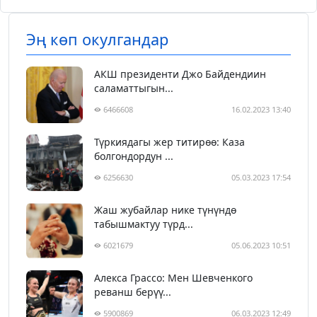
Эң көп окулгандар
АКШ президенти Джо Байдендиин
саламаттыгын...
6466608
16.02.2023 13:40
Түркиядагы жер титирөө: Каза
болгондордун ...
6256630
05.03.2023 17:54
Жаш жубайлар нике түнүндө
табышмактуу түрд...
6021679
05.06.2023 10:51
Алекса Грассо: Мен Шевченкого
реванш берүү...
5900869
06.03.2023 12:49