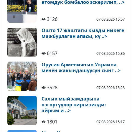
атомдук бомбалоо эскерилип, ..>
3126
07.08.2026 15:57
Ошто 17 жаштагы кызды никеге
мажбурлаган апасы, кү ..>
6157
07.08.2026 15:36
Орусия Армениянын Украина
менен жакындашуусун сынг ..>
3528
07.08.2026 15:23
Салык мыйзамдарына
өзгөртүүлөр киргизилди:
айрым и ..>
1801
07.08.2026 15:17