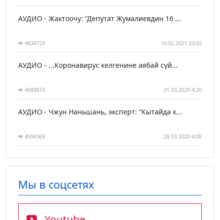
АУДИО - Жактоочу: “Депутат Жумалиевдин 16 ...
4634725
10.02.2021 23:02
АУДИО - ...Коронавирус келгенине аябай сүй...
4689873
31.03.2020 4:20
АУДИО - Чжун Наньшань, эксперт: “Кытайда к...
4594369
28.03.2020 4:05
Мы в соцсетях
Youtube