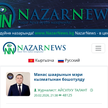
 назарында!
www.NazarNews.kg
NazarNews - в центре 
Кыргызча
Русский
Манас шаарынын мэри
кызматынан бошотулду
Журналист: АЙСУЛУУ ТАЛАНТ
48125
20.02.2026, 21:38