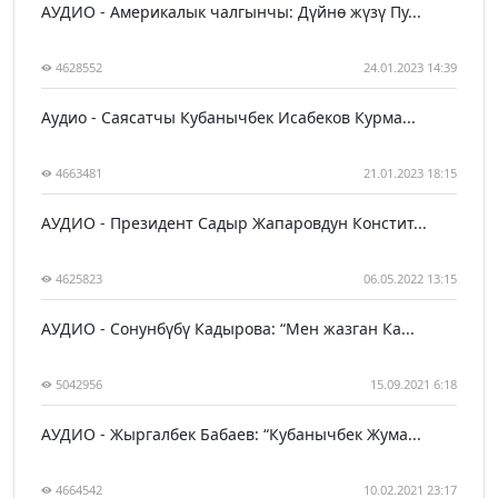
АУДИО - Америкалык чалгынчы: Дүйнө жүзү Пу...
4628552
24.01.2023 14:39
Аудио - Саясатчы Кубанычбек Исабеков Курма...
4663481
21.01.2023 18:15
АУДИО - Президент Садыр Жапаровдун Констит...
4625823
06.05.2022 13:15
АУДИО - Сонунбүбү Кадырова: “Мен жазган Ка...
5042956
15.09.2021 6:18
АУДИО - Жыргалбек Бабаев: “Кубанычбек Жума...
4664542
10.02.2021 23:17