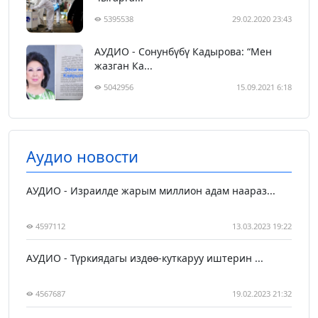
5395538
29.02.2020 23:43
АУДИО - Сонунбүбү Кадырова: “Мен
жазган Ка...
5042956
15.09.2021 6:18
Аудио новости
АУДИО - Израилде жарым миллион адам наараз...
4597112
13.03.2023 19:22
АУДИО - Түркиядагы издөө-куткаруу иштерин ...
4567687
19.02.2023 21:32