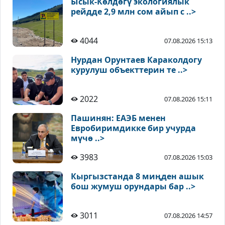
Ысык-Көлдөгү экологиялык
рейдде 2,9 млн сом айып с ..>
4044
07.08.2026 15:13
Нурдан Орунтаев Караколдогу
курулуш объекттерин те ..>
2022
07.08.2026 15:11
Пашинян: ЕАЭБ менен
Евробиримдикке бир учурда
мүчө ..>
3983
07.08.2026 15:03
Кыргызстанда 8 миңден ашык
бош жумуш орундары бар ..>
3011
07.08.2026 14:57