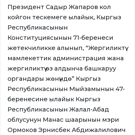
Президент Садыр Жапаров кол
койгон тескемеге ылайык, Кыргыз
Республикасынын
Конституциясынын 71-беренеси
жетекчиликке алынып, “Жергиликтүү
мамлекеттик администрация жана
жергиликтүү өз алдынча башкаруу
органдары жөнүндө” Кыргыз
Республикасынын Мыйзамынын 47-
беренесине ылайык Кыргыз
Республикасынын Жалал-Абад
облусунун Манас шаарынын мэри
Ормоков Эрнисбек Абдижалилович