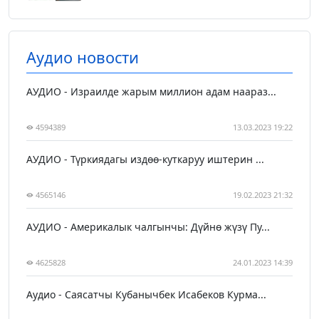
Аудио новости
АУДИО - Израилде жарым миллион адам наараз...
4594389
13.03.2023 19:22
АУДИО - Түркиядагы издөө-куткаруу иштерин ...
4565146
19.02.2023 21:32
АУДИО - Америкалык чалгынчы: Дүйнө жүзү Пу...
4625828
24.01.2023 14:39
Аудио - Саясатчы Кубанычбек Исабеков Курма...