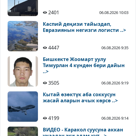
2401
06.08.2026 10:03
Каспий деңизи тайыздап,
Евразиянын негизги логисти ..>
4447
06.08.2026 9:35
Бишкекте Жоомарт уулу
Тимурлан 4 күндөн бери дайын
..>
3505
06.08.2026 9:19
Кытай өзөктүк аба соккусун
жасай аларын ачык көрсө ..>
4199
06.08.2026 9:14
ВИДЕО - Каракол суусуна аккан
унаадан эки адам кут ..>