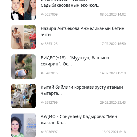
Садыбакасованын экс-жол...
5657009
08.06.2023 14:02
Назира Айтбекова Анжеликанын бетин
ачты
5553125
17.07.2022 16:50
ВИДЕО(+18) - "Муунтуп, башына
секирип". Өс...
5482016
14.07.2020 15:19
Кытай бийлиги коронавирусту атайын
чыгарга...
5392799
29.02.2020 23:43
АУДИО - Сонунбүбү Кадырова: “Мен
жазган Ка...
5036997
15.09.2021 6:18