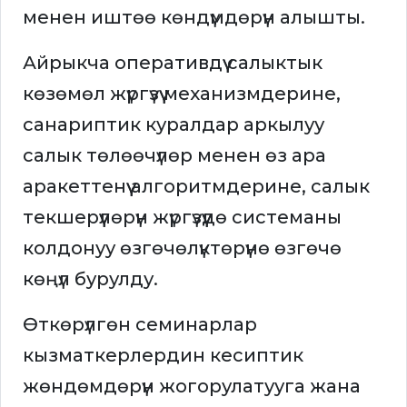
менен иштөө көндүмдөрүн алышты.
Айрыкча оперативдүү салыктык
көзөмөл жүргүзүү механизмдерине,
санариптик куралдар аркылуу
салык төлөөчүлөр менен өз ара
аракеттенүү алгоритмдерине, салык
текшерүүлөрүн жүргүзүүдө системаны
колдонуу өзгөчөлүктөрүнө өзгөчө
көңүл бурулду.
Өткөрүлгөн семинарлар
кызматкерлердин кесиптик
жөндөмдөрүн жогорулатууга жана