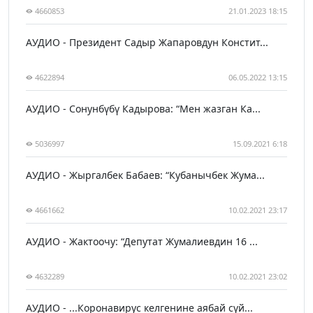
4660853
21.01.2023 18:15
АУДИО - Президент Садыр Жапаровдун Констит...
4622894
06.05.2022 13:15
АУДИО - Сонунбүбү Кадырова: “Мен жазган Ка...
5036997
15.09.2021 6:18
АУДИО - Жыргалбек Бабаев: “Кубанычбек Жума...
4661662
10.02.2021 23:17
АУДИО - Жактоочу: “Депутат Жумалиевдин 16 ...
4632289
10.02.2021 23:02
АУДИО - ...Коронавирус келгенине аябай сүй...