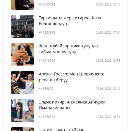
6463724
16.02.2023 13:40
Түркиядагы жер титирөө: Каза
болгондордун ...
6253978
05.03.2023 17:54
Жаш жубайлар нике түнүндө
табышмактуу түрд...
6018563
05.06.2023 10:51
Алекса Грассо: Мен Шевченкого
реванш берүү...
5898091
06.03.2023 12:49
Элдик пикир: Анжелика Айчүрөк
Иманалиеваны...
5726328
22.06.2022 10:58
ЭКСКЛЮЗИВ - Сайкал