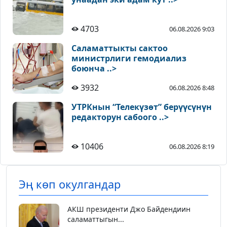
4703
06.08.2026 9:03
Саламаттыкты сактоо
министрлиги гемодиализ
боюнча ..>
3932
06.08.2026 8:48
УТРКнын “Телекүзөт” берүүсүнүн
редакторун сабоого ..>
10406
06.08.2026 8:19
Эң көп окулгандар
АКШ президенти Джо Байдендиин
саламаттыгын...