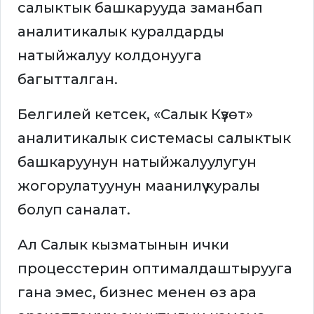
салыктык башкарууда заманбап
аналитикалык куралдарды
натыйжалуу колдонууга
багытталган.
Белгилей кетсек, «Салык Күзөт»
аналитикалык системасы салыктык
башкаруунун натыйжалуулугун
жогорулатуунун маанилүү куралы
болуп саналат.
Ал Салык кызматынын ички
процесстерин оптималдаштырууга
гана эмес, бизнес менен өз ара