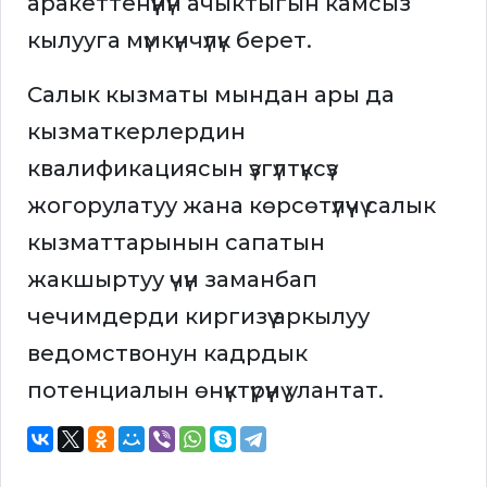
аракеттенүүнүн ачыктыгын камсыз
кылууга мүмкүнчүлүк берет.
Салык кызматы мындан ары да
кызматкерлердин
квалификациясын үзгүлтүксүз
жогорулатуу жана көрсөтүлүүчү салык
кызматтарынын сапатын
жакшыртуу үчүн заманбап
чечимдерди киргизүү аркылуу
ведомствонун кадрдык
потенциалын өнүктүрүүнү улантат.