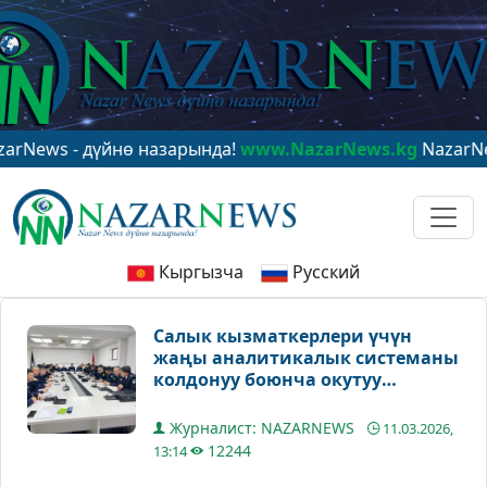
s - дүйнө назарында!
www.NazarNews.kg
NazarNews - в
Кыргызча
Русский
Салык кызматкерлери үчүн
жаңы аналитикалык системаны
колдонуу боюнча окутуу
курстары өткөрүлдү
Журналист: NAZARNEWS
11.03.2026,
12244
13:14