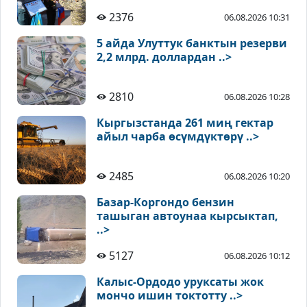
2376
06.08.2026 10:31
5 айда Улуттук банктын резерви
2,2 млрд. доллардан ..>
2810
06.08.2026 10:28
Кыргызстанда 261 миң гектар
айыл чарба өсүмдүктөрү ..>
2485
06.08.2026 10:20
Базар-Коргондо бензин
ташыган автоунаа кырсыктап,
..>
5127
06.08.2026 10:12
Калыс-Ордодо уруксаты жок
мончо ишин токтотту ..>