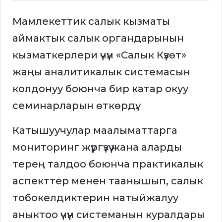
Мамлекеттик салык кызматы
аймактык салык органдарынын
кызматкерлери үчүн «Салык Күзөт»
жаңы аналитикалык системасын
колдонуу боюнча бир катар окуу
семинарларын өткөрдү.
Катышуучулар маалыматтарга
мониторинг жүргүзүү жана аларды
терең талдоо боюнча практикалык
аспекттер менен таанышып, салык
тобокелдиктерин натыйжалуу
аныктоо үчүн системанын куралдары