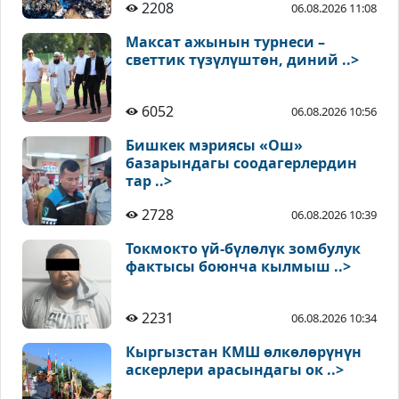
2208
06.08.2026 11:08
Максат ажынын турнеси –
светтик түзүлүштөн, диний ..>
6052
06.08.2026 10:56
Бишкек мэриясы «Ош»
базарындагы соодагерлердин
тар ..>
2728
06.08.2026 10:39
Токмокто үй-бүлөлүк зомбулук
фактысы боюнча кылмыш ..>
2231
06.08.2026 10:34
Кыргызстан КМШ өлкөлөрүнүн
аскерлери арасындагы ок ..>