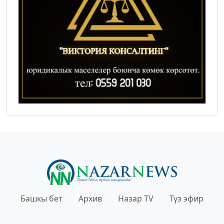
Башкы бет
Архив
Назар TV
Түз эфир