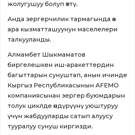
жолугушуу болуп өттү.
Анда зергерчилик тармагында өз
ара кызматташуунун маселелери
талкууланды.
Алмамбет Шыкмаматов
биргелешкен иш-аракеттердин
багыттарын сунуштап, анын ичинде
Кыргыз Республикасынын AFEMO
компаниясынан зергер буюмдарын
толук циклде өндүрүүнү уюштуруу
үчүн жабдууларды сатып алуусу
тууралуу сунуш киргизди.