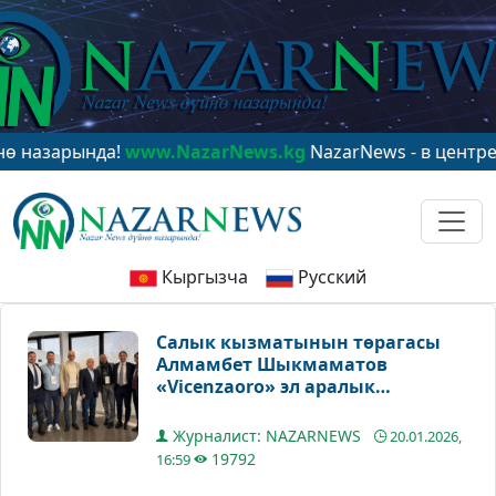
ында!
www.NazarNews.kg
NazarNews - в центре мирово
Кыргызча
Русский
Салык кызматынын төрагасы
Алмамбет Шыкмаматов
«Vicenzaoro» эл аралык
зергерчилик көргөзмөсүнө
катышты
Журналист: NAZARNEWS
20.01.2026,
19792
16:59