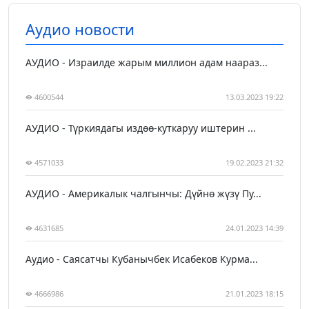
Аудио новости
АУДИО - Израилде жарым миллион адам наараз...
4600544
13.03.2023 19:22
АУДИО - Түркиядагы издөө-куткаруу иштерин ...
4571033
19.02.2023 21:32
АУДИО - Америкалык чалгынчы: Дүйнө жүзү Пу...
4631685
24.01.2023 14:39
Аудио - Саясатчы Кубанычбек Исабеков Курма...
4666986
21.01.2023 18:15