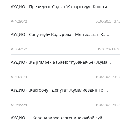
АУДИО - Президент Садыр Жапаровдун Констит...
4629042
06.05.2022 13:15
АУДИО - Сонунбүбү Кадырова: “Мен жазган Ка...
5047672
15.09.2021 6:18
АУДИО - Жыргалбек Бабаев: “Кубанычбек Жума...
4668144
10.02.2021 23:17
АУДИО - Жактоочу: “Депутат Жумалиевдин 16 ...
4638334
10.02.2021 23:02
АУДИО - ...Коронавирус келгенине аябай сүй...