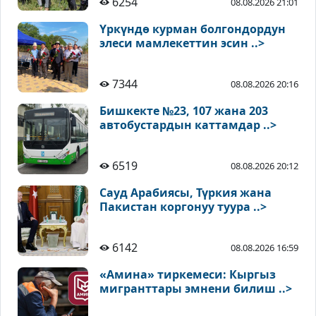
6254
08.08.2026 21:01
Үркүндө курман болгондордун
элеси мамлекеттин эсин ..>
7344
08.08.2026 20:16
Бишкекте №23, 107 жана 203
автобустардын каттамдар ..>
6519
08.08.2026 20:12
Сауд Арабиясы, Түркия жана
Пакистан коргонуу туура ..>
6142
08.08.2026 16:59
«Амина» тиркемеси: Кыргыз
мигранттары эмнени билиш ..>