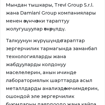
Мындан тышкары, Trevi Group S.r.l.
жана Damiani Group компаниялары
менен өзүнчө эки тараптуу
жолугушуулар өткөрүлдү.
Талкуунун жүрүшүндө тараптар
зергерчилик тармагында заманбап
технологияларды жана
жабдууларды колдонуу
маселелерин, анын ичинде
лабораториялык шарттарда асыл
металлдарды анализдөө чечимдерин,
ошондой эле зергерчилик
буюмдарын даярдоодо жана кайра