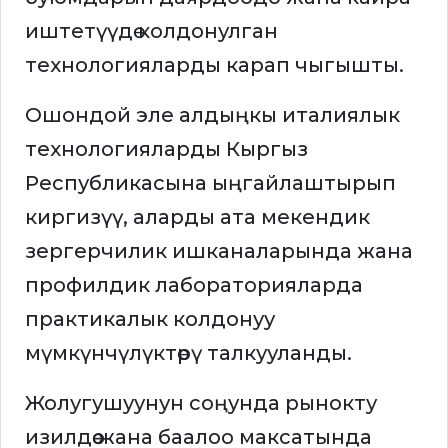
иштетүүдө колдонулган
технологияларды карап чыгышты.
Ошондой эле алдыңкы италиялык
технологияларды Кыргыз
Республикасына ыңгайлаштырып
киргизүү, аларды ата мекендик
зергерчилик ишканаларында жана
профилдик лабораторияларда
практикалык колдонуу
мүмкүнчүлүктөрү талкууланды.
Жолугушуунун соңунда рынокту
изилдөө жана баалоо максатында