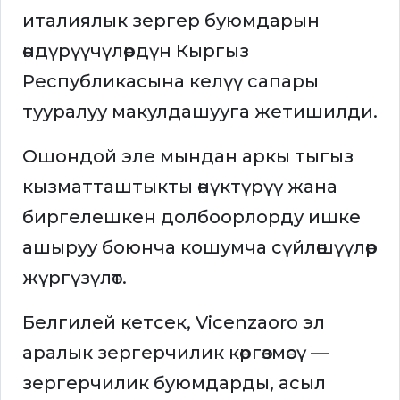
италиялык зергер буюмдарын
өндүрүүчүлөрдүн Кыргыз
Республикасына келүү сапары
тууралуу макулдашууга жетишилди.
Ошондой эле мындан аркы тыгыз
кызматташтыкты өнүктүрүү жана
биргелешкен долбоорлорду ишке
ашыруу боюнча кошумча сүйлөшүүлөр
жүргүзүлөт.
Белгилей кетсек, Vicenzaoro эл
аралык зергерчилик көргөзмөсү —
зергерчилик буюмдарды, асыл