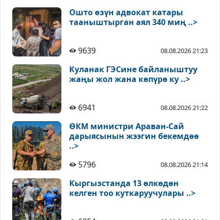
Ошто өзүн адвокат катары
тааныштырган аял 340 миң ..>
9639
08.08.2026 21:23
Куланак ГЭСине байланыштуу
жаңы жол жана көпүрө ку ..>
6941
08.08.2026 21:22
ӨКМ министри Араван-Сай
дарыясынын жээгин бекемдөө
..>
5796
08.08.2026 21:14
Кыргызстанда 13 өлкөдөн
келген тоо куткаруучулары ..>