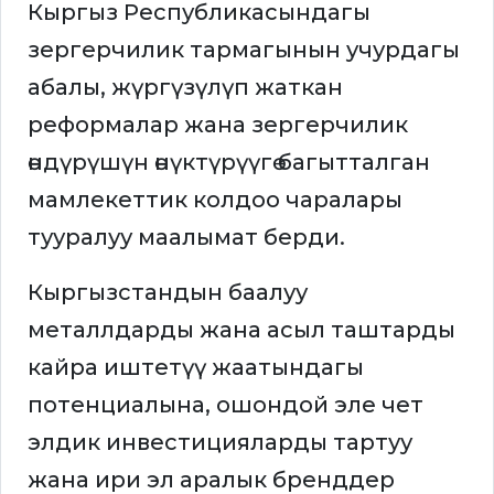
Кыргыз Республикасындагы
зергерчилик тармагынын учурдагы
абалы, жүргүзүлүп жаткан
реформалар жана зергерчилик
өндүрүшүн өнүктүрүүгө багытталган
мамлекеттик колдоо чаралары
тууралуу маалымат берди.
Кыргызстандын баалуу
металлдарды жана асыл таштарды
кайра иштетүү жаатындагы
потенциалына, ошондой эле чет
элдик инвестицияларды тартуу
жана ири эл аралык бренддер