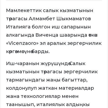
Мамлекеттик салык кызматынын
төрагасы Алмамбет Шыкмаматов
Италияга болгон иш сапарынын
алкагында Виченца шаарында өткөн
«Vicenzaoro» эл аралык зергерчилик
көргөзмөсүнө барды.
Иш-чаранын жүрүшүндө Салык
кызматынын төрагасы зергерчилик
тармагындагы жаңы багыттар,
колдонулуп жаткан материалдар
жана технологиялар менен
таанышып, италиялык алдыңкы