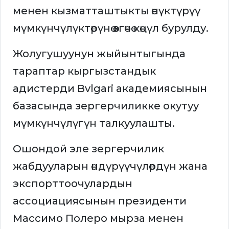
менен кызматташтыкты өнүктүрүү
мүмкүнчүлүктөрүнө өзгөчө көңүл бурулду.
Жолугушуунун жыйынтыгында
тараптар кыргызстандык
адистерди Bvlgari академиясынын
базасында зергерчиликке окутуу
мүмкүнчүлүгүн талкуулашты.
Ошондой эле зергерчилик
жабдууларын өндүрүүчүлөрдүн жана
экспорттоочулардын
ассоциациясынын президенти
Массимо Полеро мырза менен