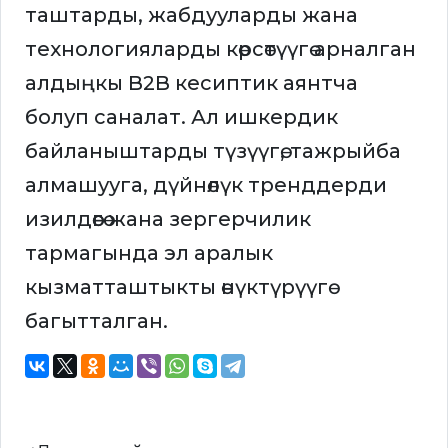
таштарды, жабдууларды жана
технологияларды көрсөтүүгө арналган
алдыңкы B2B кесиптик аянтча
болуп саналат. Ал ишкердик
байланыштарды түзүүгө, тажрыйба
алмашууга, дүйнөлүк тренддерди
изилдөөгө жана зергерчилик
тармагында эл аралык
кызматташтыкты өнүктүрүүгө
багытталган.