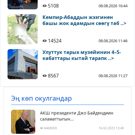
5108
08.08.2026 16:44
Кемпир-Абаддын жээгинен
башы жок адамдын сөөгү таб ..>
14524
08.08.2026 11:46
Улуттук тарых музейинин 4–5-
кабаттары кытай тарапк ..>
8567
08.08.2026 11:27
Эң көп окулгандар
АКШ президенти Джо Байдендиин
саламаттыгын...
6469659
16.02.2023 13:40