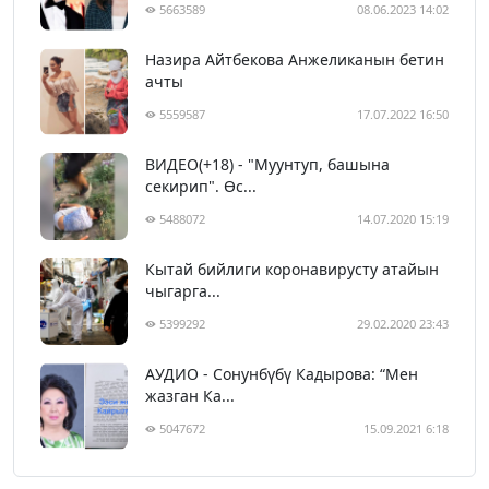
5663589
08.06.2023 14:02
Назира Айтбекова Анжеликанын бетин
ачты
5559587
17.07.2022 16:50
ВИДЕО(+18) - "Муунтуп, башына
секирип". Өс...
5488072
14.07.2020 15:19
Кытай бийлиги коронавирусту атайын
чыгарга...
5399292
29.02.2020 23:43
АУДИО - Сонунбүбү Кадырова: “Мен
жазган Ка...
5047672
15.09.2021 6:18