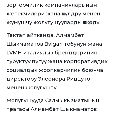
зергерчилик компанияларынын
жетекчилери жана өкүлдөрү менен
жумушчу жолугушууларды өткөрдү.
Тактап айтканда, Алмамбет
Шыкмаматов Bvlgari тобунун жана
LVMH италиялык бренддеринин
туруктуу өнүгүү жана корпоративдик
социалдык жоопкерчилик боюнча
директору Элеонора Риццуто
менен жолугушту.
Жолугушууда Салык кызматынын
төрагасы Алмамбет Шыкмаматов