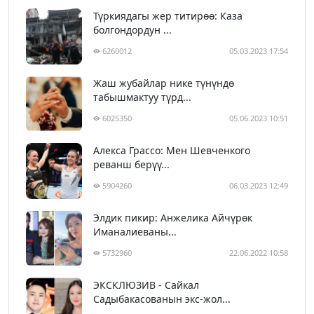
Түркиядагы жер титирөө: Каза
болгондордун ...
6260012
05.03.2023 17:54
Жаш жубайлар нике түнүндө
табышмактуу түрд...
6025350
05.06.2023 10:51
Алекса Грассо: Мен Шевченкого
реванш берүү...
5904260
06.03.2023 12:49
Элдик пикир: Анжелика Айчүрөк
Иманалиеваны...
5732960
22.06.2022 10:58
ЭКСКЛЮЗИВ - Сайкал
Садыбакасованын экс-жол...