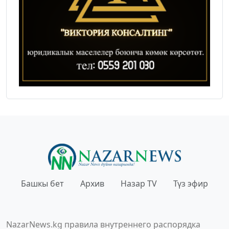
Башкы бет
Архив
Назар TV
Түз эфир
NazarNews.kg правила внутреннего распорядка