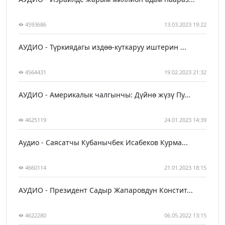
4593686
13.03.2023 19:22
АУДИО - Түркиядагы издөө-куткаруу иштерин ...
4564431
19.02.2023 21:32
АУДИО - Америкалык чалгынчы: Дүйнө жүзү Пу...
4625119
24.01.2023 14:39
Аудио - Саясатчы Кубанычбек Исабеков Курма...
4660114
21.01.2023 18:15
АУДИО - Президент Садыр Жапаровдун Констит...
4622280
06.05.2022 13:15