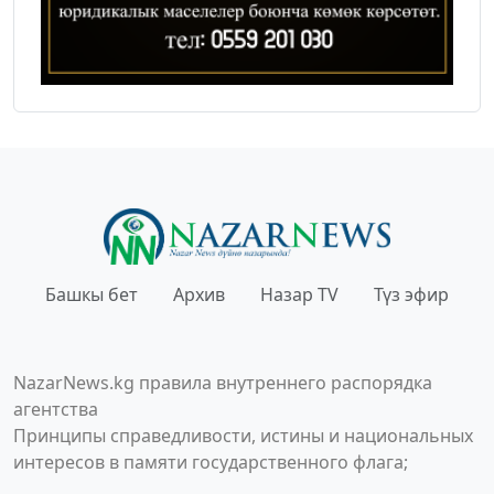
Башкы бет
Архив
Назар TV
Түз эфир
NazarNews.kg правила внутреннего распорядка
агентства
Принципы справедливости, истины и национальных
интересов в памяти государственного флага;