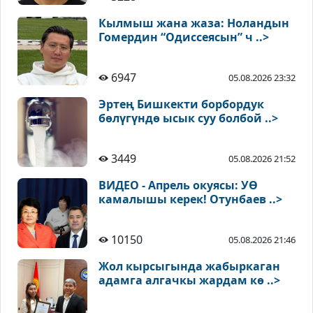
Кылмыш жана жаза: Ноландын
Гомердин “Одиссеясын” ч ..>
6947
05.08.2026 23:32
Эртең Бишкекти борбордук
бөлүгүндө ысык суу болбой ..>
3449
05.08.2026 21:52
ВИДЕО - Апрель окуясы: УӨ
камалышы керек! Отунбаев ..>
10150
05.08.2026 21:46
Жол кырсыгында жабыркаган
адамга алгачкы жардам кө ..>