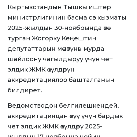
Кыргызстандын Тышкы иштер
министрлигинин басма сөз кызматы
2025-жылдын 30-ноябрында өтө
турган Жогорку Кеңештин
депутаттарын мөөнөтүнөн мурда
шайлоону чагылдыруу үчүн чет
элдик ЖМК өкүлдөрүн
аккредитациялоо башталганын
билдирет.
Ведомстводон белгилешкендей,
аккредитациядан өтүү үчүн бардык
чет элдик ЖМК өкүлдөрү 2025-
жылдын 17-ноябрына чейин