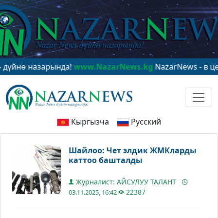
 назарында!
www.NazarNews.kg
NazarNews - в центре 
Кыргызча
Русский
Шайлоо: Чет элдик ЖМКларды
каттоо башталды
Журналист: АЙСУЛУУ ТАЛАНТ
22387
03.11.2025, 16:42