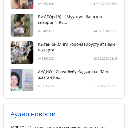
5552195
17.07.2022 16:50
ВИДЕО(+18) - "Муунтуп, башына
секирип". Өс...
5481117
14.07.2020 15:19
Кытай бийлиги коронавирусту атайын
чыгарга...
5392203
29.02.2020 23:43
АУДИО - Сонунбүбү Кадырова: “Мен
жазган Ка...
5035255
15.09.2021 6:18
Аудио новости
АУДИО - Израилде жарым миллион адам наараз...