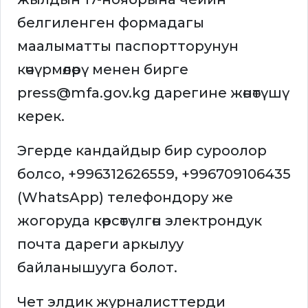
белгиленген формадагы
маалыматты паспортторунун
көчүрмөлөрү менен бирге
press@mfa.gov.kg
дарегине жөнөтүшү
керек.
Эгерде кандайдыр бир суроолор
болсо, +996312626559, +996709106435
(WhatsApp) телефондору же
жогоруда көрсөтүлгөн электрондук
почта дареги аркылуу
байланышууга болот.
Чет элдик журналисттерди