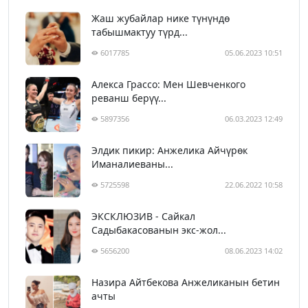
Жаш жубайлар нике түнүндө
табышмактуу түрд...
6017785
05.06.2023 10:51
Алекса Грассо: Мен Шевченкого
реванш берүү...
5897356
06.03.2023 12:49
Элдик пикир: Анжелика Айчүрөк
Иманалиеваны...
5725598
22.06.2022 10:58
ЭКСКЛЮЗИВ - Сайкал
Садыбакасованын экс-жол...
5656200
08.06.2023 14:02
Назира Айтбекова Анжеликанын бетин
ачты