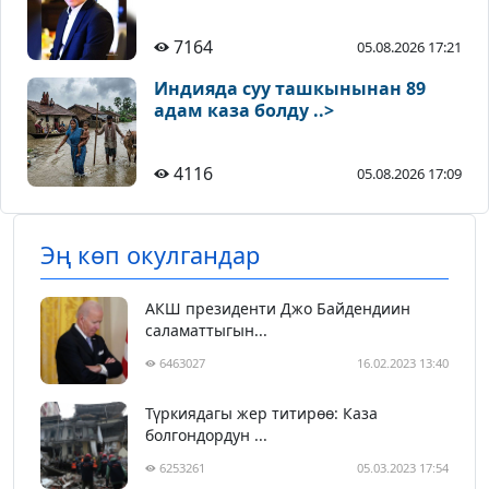
7164
05.08.2026 17:21
Индияда суу ташкынынан 89
адам каза болду ..>
4116
05.08.2026 17:09
Эң көп окулгандар
АКШ президенти Джо Байдендиин
саламаттыгын...
6463027
16.02.2023 13:40
Түркиядагы жер титирөө: Каза
болгондордун ...
6253261
05.03.2023 17:54