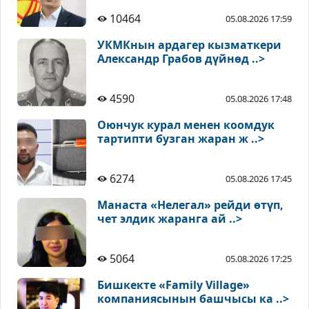
10464
05.08.2026 17:59
УКМКнын ардагер кызматкери
Александр Грабов дүйнөд ..>
4590
05.08.2026 17:48
Оюнчук курал менен коомдук
тартипти бузган жаран ж ..>
6274
05.08.2026 17:45
Манаста «Нелегал» рейди өтүп,
чет элдик жаранга ай ..>
5064
05.08.2026 17:25
Бишкекте «Family Village»
компаниясынын башчысы ка ..>