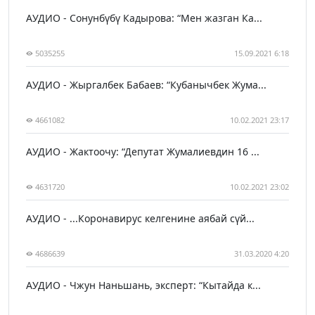
АУДИО - Сонунбүбү Кадырова: “Мен жазган Ка...
5035255
15.09.2021 6:18
АУДИО - Жыргалбек Бабаев: “Кубанычбек Жума...
4661082
10.02.2021 23:17
АУДИО - Жактоочу: “Депутат Жумалиевдин 16 ...
4631720
10.02.2021 23:02
АУДИО - ...Коронавирус келгенине аябай сүй...
4686639
31.03.2020 4:20
АУДИО - Чжун Наньшань, эксперт: “Кытайда к...