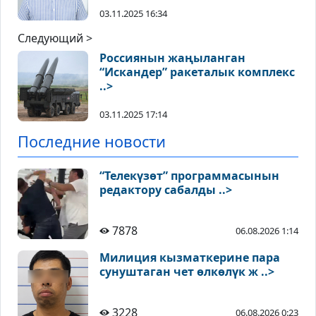
03.11.2025 16:34
Следующий >
Россиянын жаңыланган
“Искандер” ракеталык комплекс
..>
03.11.2025 17:14
Последние новости
“Телекүзөт” программасынын
редактору сабалды ..>
7878
06.08.2026 1:14
Милиция кызматкерине пара
сунуштаган чет өлкөлүк ж ..>
3228
06.08.2026 0:23