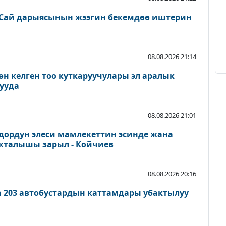
Сай дарыясынын жээгин бекемдөө иштерин
08.08.2026 21:14
өн келген тоо куткаруучулары эл аралык
ууда
08.08.2026 21:01
дордун элеси мамлекеттин эсинде жана
акталышы зарыл - Койчиев
08.08.2026 20:16
а 203 автобустардын каттамдары убактылуу