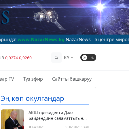
azarNews.kg
NazarNews - в центре мирового внимани
KY
UB
0,9274
0,9260
зар TV
Түз эфир
Сайтты башкаруу
Эң көп окулгандар
АКШ президенти Джо
Байдендиин саламаттыгын...
6469028
16.02.2023 13:40