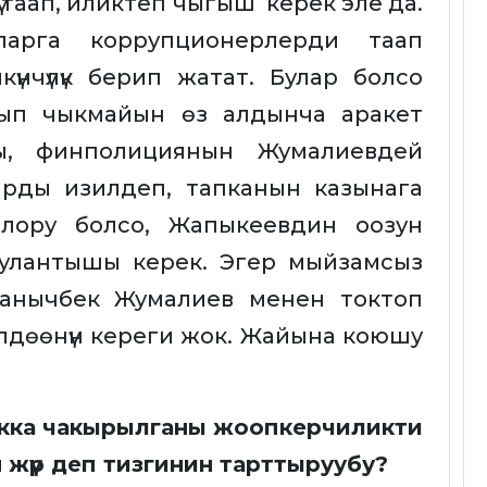
таап, иликтеп чыгыш керек эле да.
арга коррупционерлерди таап
үнчүлүк берип жатат. Булар болсо
ып чыкмайын өз алдынча аракет
ы, финполициянын Жумалиевдей
рды изилдеп, тапканын казынага
йлору болсо, Жапыкеевдин оозун
 улантышы керек. Эгер мыйзамсыз
банычбек Жумалиев менен токтоп
лдөөнүн кереги жок. Жайына коюшу
акка чакырылганы жоопкерчиликти
н жүр деп тизгинин тарттыруубу?