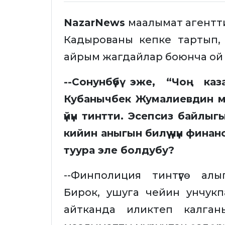
NazarNews
маалымат агентти
Кадырованы кепке тартып, 
айрым жагдайлар боюнча ой б
--Сонунбүбү эже, “Чоң каз
Кубанычбек Жумалиевдин мү
үйүн тинтти. Эсепсиз байлы
кийин аныгын билүү үчүн фин
туура эле болдубу?
--Финполиция тинтүүгө алы
Бирок, ушуга чейин унчук
айтканда иликтеп калга