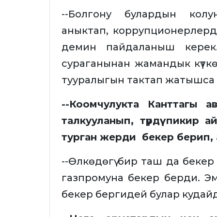
--Болгону булардын колу
аныктап, коррупционерлерд
демин пайдаланыш керек
сураганынан жамандык күтк
тууралыгын тактап жатышса 
--Коомчулукта Канттагы а
талкууланып, түрдүү пикир
турган жерди бекер берип,
--Өлкөдөгү бир таш да беке
газпромуна бекер берди. Э
бекер бергидей булар кудайды