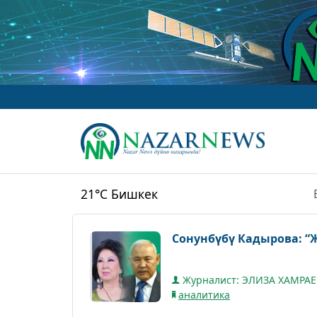
w
21°C
Бишкек
Сонунбүбү Кадырова: “
Журналист: ЭЛИЗА ХАМРА
аналитика