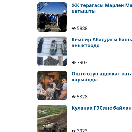
ЖК төрагасы Марлен М
катышты
5888
Кемпир-Абаддагы башы
аныктоодо
7903
Ошто өзүн адвокат кат
кармалды
5328
Куланак ГЭСине байлан
3923