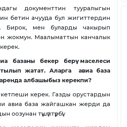
ндагы документтин тууралыгын
ин бетин ачууда бул жигиттердин
. Бирок, мен буларды чакырып
өн жокмун. Маалыматтын канчалык
керек.
виа базаны бекер берүү маселеси
 айтылып жатат. Аларга авиа база
 аренда албашыбыз керекпи?
р кетпеши керек. Газды орустардын
ми авиа база жайгашкан жерди да
н оозунан түшүптүрбү!