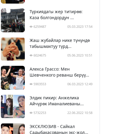
Түркиядагы жер титирөө:
Каза болгондордун ...
6259487
05.03.2023 17:54
Жаш жубайлар нике түнүндө
табышмактуу түрд...
6024675
05.06.2023 10:51
Алекса Грассо: Мен
Шевченкого реванш берүү...
5903553
06.03.2023 12:49
Элдик пикир: Анжелика
Айчүрөк Иманалиеваны...
5732253
22.06.2022 10:58
ЭКСКЛЮЗИВ - Сайкал
Садыбакасованын экс-жол...