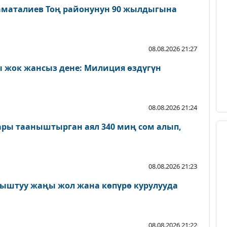
аматалиев Тоң районунун 90 жылдыгына
08.08.2026 21:27
 жок жансыз дене: Милиция өздүгүн
08.08.2026 21:24
ары тааныштырган аял 340 миң сом алып,
08.08.2026 21:23
ыштуу жаңы жол жана көпүрө курулууда
08.08.2026 21:22