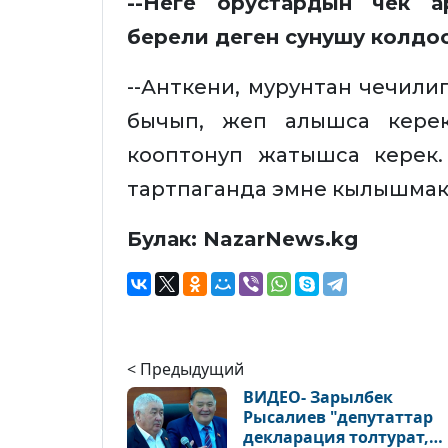
--Неге орустардын чек а
берели деген сунушу колдо
--Анткени, мурунтан чечилип
бычып, жеп алышса кере
кооптонуп жатышса керек
тартпаганда эмне кылышмак 
Булак: NazarNews.kg
< Предыдущий
ВИДЕО- Зарылбек
Рысалиев "депутаттар
декларация толтурат,