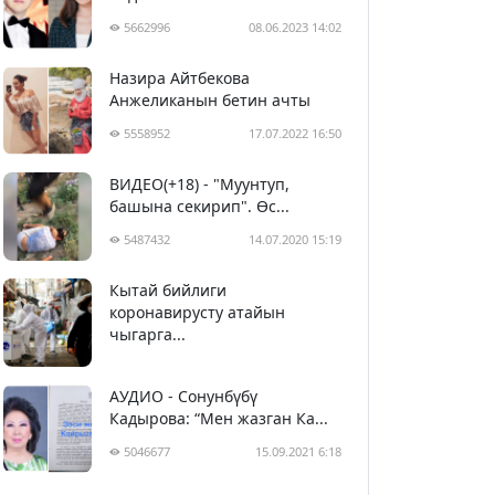
5662996
08.06.2023 14:02
Назира Айтбекова
Анжеликанын бетин ачты
5558952
17.07.2022 16:50
ВИДЕО(+18) - "Муунтуп,
башына секирип". Өс...
5487432
14.07.2020 15:19
Кытай бийлиги
5398578
29.02.2020 23:43
коронавирусту атайын
чыгарга...
АУДИО - Сонунбүбү
Кадырова: “Мен жазган Ка...
5046677
15.09.2021 6:18