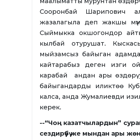
маалыматты мурунтан өздөрү 
Сооронбай Шарипович ал
жазалагыла деп жакшы мүмк
Сыймыкка окшогондор айт
кылбай отурушат. Кыскас
мыйзамсыз байыган адамда
кайтарабыз деген изги о
карабай андан ары өздөрү
байыгандарды иликтөө Ку
калса, анда Жумалиевди изи
керек.
--“Чоң казатчылардын” сур
сездирүүбү же мындан ары жө