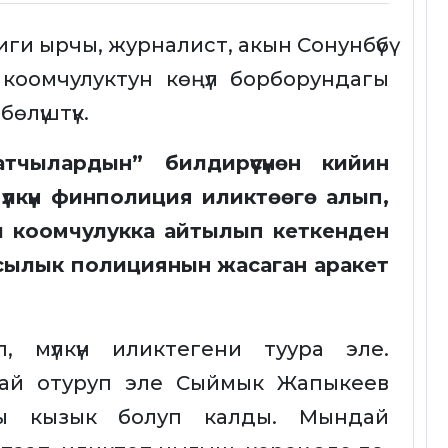
ги ырчы, журналист, акын Сонунбүбү
коомчулуктун көңүл борборундагы
өлүштүк.
атчылардын” билдирүүсүнөн кийин
лкүн финполиция иликтөөгө алып,
гы коомчулукка айтылып кеткенден
ансылык полициянын жасаган аракет
п, мүлкүн иликтегени туура эле.
пай отуруп эле Сыймык Жапыкеев
ны кызык болуп калды. Мындай