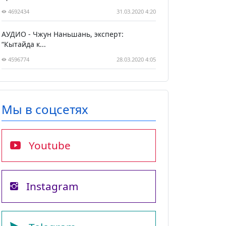
4692434
31.03.2020 4:20
АУДИО - Чжун Наньшань, эксперт:
“Кытайда к...
4596774
28.03.2020 4:05
Мы в соцсетях
Youtube
Instagram