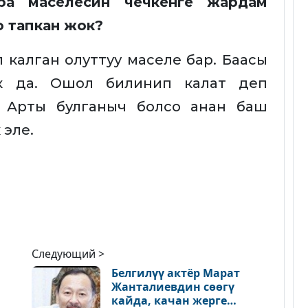
ра маселесин чечкенге жардам
о тапкан жок?
 калган олуттуу маселе бар. Баасы
к да. Ошол билинип калат деп
. Арты булганыч болсо анан баш
эле.
Следующий >
Белгилүү актёр Марат
Жанталиевдин сөөгү
кайда, качан жерге