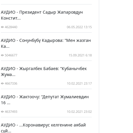
АУДИО - Президент Садыр Жапаровдун
Констит...
4628440
06.05.2022 13:15
АУДИО - Сонунбүбү Кадырова: “Мен жазган
Ка...
5046677
15.09.2021 6:18
АУДИО - Жыргалбек Бабаев: “Кубанычбек
Жума...
4667336
10.02.2021 23:17
АУДИО - Жактоочу: “Депутат Жумалиевдин
16 ...
4637493
10.02.2021 23:02
АУДИО - ...Коронавирус келгенине аябай
сүй...