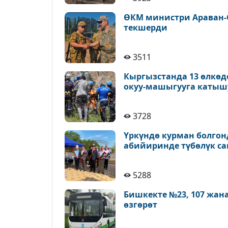
ӨКМ министри Араван-
текшерди
3511
Кыргызстанда 13 өлкөд
окуу-машыгууга катыш
3728
Үркүндө курман болгон
абийиринде түбөлүк с
5288
Бишкекте №23, 107 жан
өзгөрөт