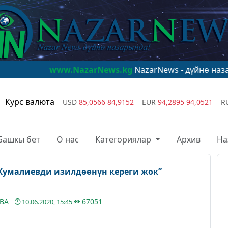
ww.NazarNews.kg
NazarNews - дүйнө назарында!
www.N
Курс валюта
USD
85,0566
84,9152
EUR
94,2895
94,0521
R
Башкы бет
О нас
Категориялар
Архив
На
Жумалиевди изилдөөнүн кереги жок”
ЕВА
67051
10.06.2020, 15:45