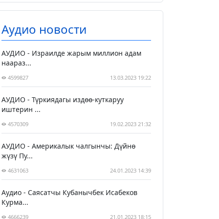
Аудио новости
АУДИО - Израилде жарым миллион адам
наараз...
4599827
13.03.2023 19:22
АУДИО - Түркиядагы издөө-куткаруу
иштерин ...
4570309
19.02.2023 21:32
АУДИО - Америкалык чалгынчы: Дүйнө
жүзү Пу...
4631063
24.01.2023 14:39
Аудио - Саясатчы Кубанычбек Исабеков
Курма...
4666239
21.01.2023 18:15