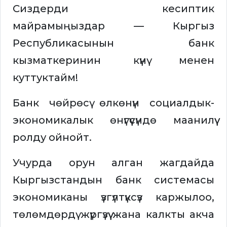
Сиздерди кесиптик
майрамыңыздар — Кыргыз
Республикасынын банк
кызматкеринин күнү менен
куттуктайм!
Банк чөйрөсү өлкөнүн социалдык-
экономикалык өнүгүүсүндө маанилүү
ролду ойнойт.
Учурда орун алган жагдайда
Кыргызстандын банк системасы
экономиканы үзгүлтүксүз каржылоо,
төлөмдөрдү жүргүзүү жана калкты акча