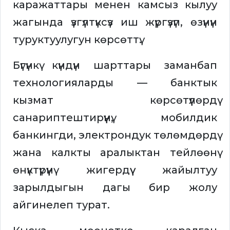
каражаттары менен камсыз кылуу
жагында үзгүлтүксүз иш жүргүзүп, өзүнүн
туруктуулугун көрсөттү.
Бүгүнкү күндүн шарттары заманбап
технологияларды — банктык
кызмат көрсөтүүлөрдү
санариптештирүүнү, мобилдик
банкингди, электрондук төлөмдөрдү
жана калкты аралыктан тейлөөнү
өнүктүрүүнү жигердүү жайылтуу
зарылдыгын дагы бир жолу
айгинелеп турат.