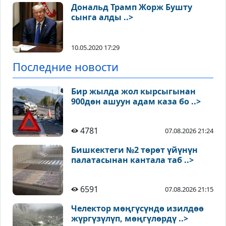
Дональд Трамп Жорж Бушту
сынга алды ..>
10.05.2020 17:29
Последние новости
Бир жылда жол кырсыгынан
900дөн ашуун адам каза бо ..>
4781
07.08.2026 21:24
Бишкектеги №2 төрөт үйүнүн
палатасынан кантала таб ..>
6591
07.08.2026 21:15
Челектор мөңгүсүндө изилдөө
жүргүзүлүп, мөңгүлөрдү ..>