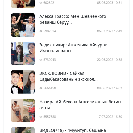
6023221
05.06.2023 10:51
Алекса Грассо: Мен Шевченкого
реванш берүү...
5902314
06.03.2023 12:49
Элдик пикир: Анжелика Айчүрөк
Иманалиеваны...
5730943
22.06.2022 10:58
ЭКСКЛЮЗИВ - Сайкал
Садыбакасованын экс-жол...
5661450
08.06.2023 14:02
Назира Айтбекова Анжеликанын бетин
ачты
5557688
17.07.2022 16:50
ВИДЕО(+18) - "Муунтуп, башына