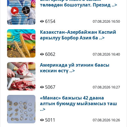
төлөөдөн бошотулат. Презид ..>
6154
07.08.2026 16:50
Казакстан–Азербайжан Каспий
аркылуу Борбор Азия ба ..>
6062
07.08.2026 16:40
Америкада уй этинин баасы
кескин өстү ..>
5067
07.08.2026 16:27
«Манас» бажысы 42 даана
алтын буюмду мыйзамсыз таш
..>
5011
07.08.2026 16:26