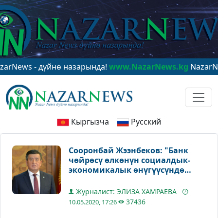
 - дүйнө назарында!
www.NazarNews.kg
NazarNews - в
Кыргызча
Русский
Сооронбай Жээнбеков: "Банк
чөйрөсү өлкөнүн социалдык-
экономикалык өнүгүүсүндө
маанилүү ролду ойнойт"
Журналист: ЭЛИЗА ХАМРАЕВА
37436
10.05.2020, 17:26