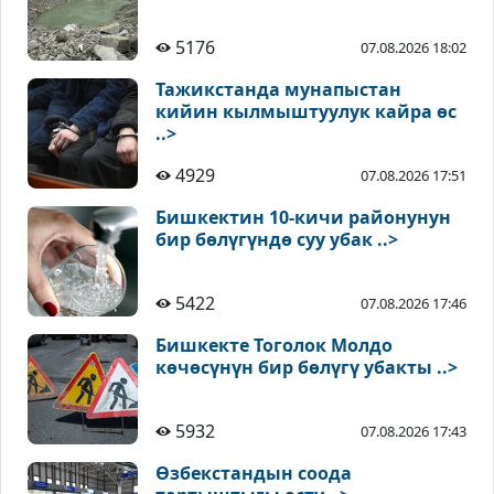
5176
07.08.2026 18:02
Тажикстанда мунапыстан
кийин кылмыштуулук кайра өс
..>
4929
07.08.2026 17:51
Бишкектин 10-кичи районунун
бир бөлүгүндө суу убак ..>
5422
07.08.2026 17:46
Бишкекте Тоголок Молдо
көчөсүнүн бир бөлүгү убакты ..>
5932
07.08.2026 17:43
Өзбекстандын соода