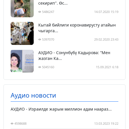
секирип". Өс...
5486247
14.07.2020 15:19
Кытай бийлиги коронавирусту атайын
чыгарга...
5397070
29.02.2020 23:43
АУДИО - Сонунбүбү Кадырова: “Мен
жазган Ка...
5045160
15.09.2021 6:18
Аудио новости
АУДИО - Израилде жарым миллион адам наараз...
4598688
13.03.2023 19:22