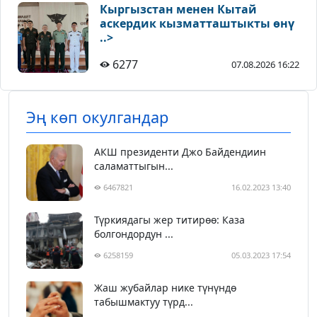
Кыргызстан менен Кытай
аскердик кызматташтыкты өнү
..>
6277
07.08.2026 16:22
Эң көп окулгандар
АКШ президенти Джо Байдендиин
саламаттыгын...
6467821
16.02.2023 13:40
Түркиядагы жер титирөө: Каза
болгондордун ...
6258159
05.03.2023 17:54
Жаш жубайлар нике түнүндө
табышмактуу түрд...