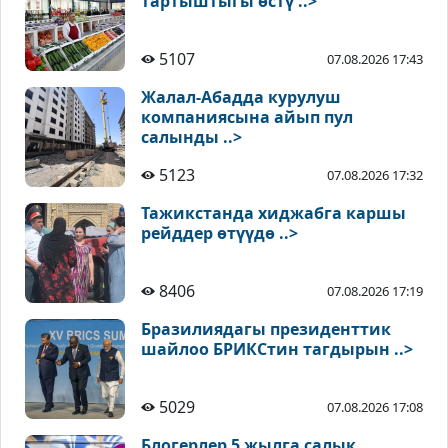
тартыштыгы өстү ..>
5107
07.08.2026 17:43
Жалал-Абадда курулуш
компаниясына айып пул
салынды ..>
5123
07.08.2026 17:32
Тажикстанда хиджабга каршы
рейддер өтүүдө ..>
8406
07.08.2026 17:19
Бразилиядагы президенттик
шайлоо БРИКСтин тагдырын ..>
5029
07.08.2026 17:08
Блогерлер 5 жылга салык