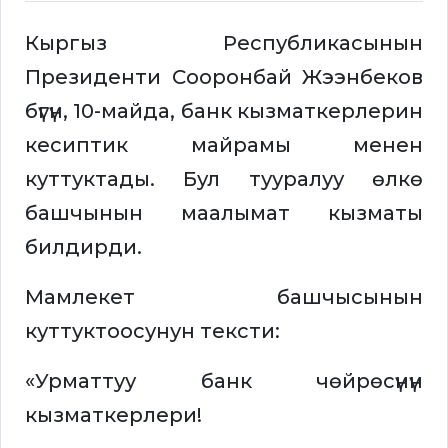
Кыргыз Республикасынын
Президенти Сооронбай Жээнбеков
бүгүн, 10-майда, банк кызматкерлерин
кесиптик майрамы менен
куттуктады. Бул тууралуу өлкө
башчынын маалымат кызматы
билдирди.
Мамлекет башчысынын
куттуктоосунун тексти:
«Урматтуу банк чөйрөсүнүн
кызматкерлери!