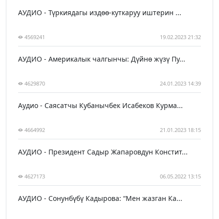
АУДИО - Түркиядагы издөө-куткаруу иштерин ...
4569241
19.02.2023 21:32
АУДИО - Америкалык чалгынчы: Дүйнө жүзү Пу...
4629870
24.01.2023 14:39
Аудио - Саясатчы Кубанычбек Исабеков Курма...
4664992
21.01.2023 18:15
АУДИО - Президент Садыр Жапаровдун Констит...
4627173
06.05.2022 13:15
АУДИО - Сонунбүбү Кадырова: “Мен жазган Ка...