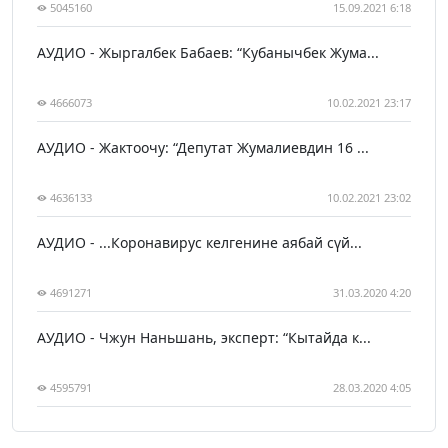
5045160
15.09.2021 6:18
АУДИО - Жыргалбек Бабаев: “Кубанычбек Жума...
4666073
10.02.2021 23:17
АУДИО - Жактоочу: “Депутат Жумалиевдин 16 ...
4636133
10.02.2021 23:02
АУДИО - ...Коронавирус келгенине аябай сүй...
4691271
31.03.2020 4:20
АУДИО - Чжун Наньшань, эксперт: “Кытайда к...
4595791
28.03.2020 4:05