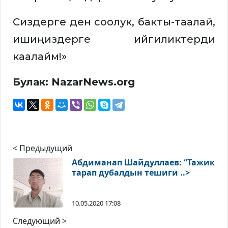
Сиздерге ден соолук, бакты-таалай,
ишиңиздерге ийгиликтерди
каалайм!»
Булак: NazarNews.org
< Предыдущий
Абдиманап Шайдуллаев: “Тажик
тарап дубалдын тешиги ..>
10.05.2020 17:08
Следующий >