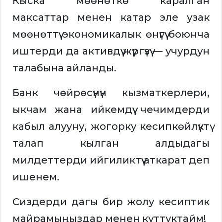
Кыска мөөнөткө каралган
максаттар менен катар эле узак
мөөнөттүү экономикалык өнүгүү боюнча
иштерди да активдүү жүргүзүү — учурдун
талабына айланды.
Банк чөйрөсүнүн кызматкерлери,
ыкчам жана ийкемдүү чечимдерди
кабыл алууну, жогорку кесипкөйлүктү
талап кылган алдыдагы
милдеттерди ийгиликтүү аткарат деп
ишенем.
Сиздерди дагы бир жолу кесиптик
майрамыңыздар менен куттуктайм!