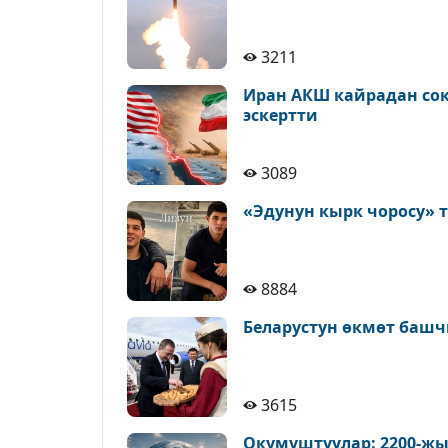
3211
Иран АКШ кайрадан сокк
эскертти
3089
«Эдунун кырк чоросу» 
8884
Беларустун өкмөт башч
3615
Окумуштуулар: 2200-жы