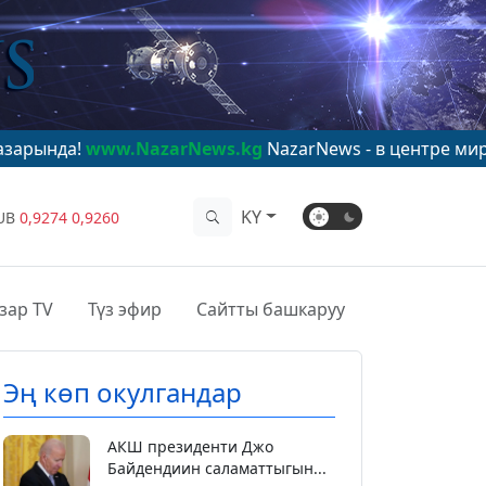
w.NazarNews.kg
NazarNews - в центре мирового вним
KY
UB
0,9274
0,9260
зар TV
Түз эфир
Сайтты башкаруу
Эң көп окулгандар
АКШ президенти Джо
Байдендиин саламаттыгын...