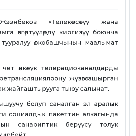
ээнбеков «Телекөрсөтүү жана
мга өзгөртүүлөрдү киргизүү боюнча
 тууралуу өлкө башчынын маалымат
чет өлкөлүк телерадиоканалдарды
етрансляциялоону жүзөгө ашырган
к жайгаштырууга тыюу салынат.
ышуучу болуп саналган эл аралык
и социалдык пакеттин алкагында
рдын санариптик берүүсү толук
кирбейт.