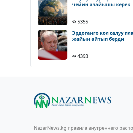
чейин азайышы керек
5355
Эрдоганго кол салуу п
жайын айтып берди
4393
NazarNews.kg правила внутреннего распо