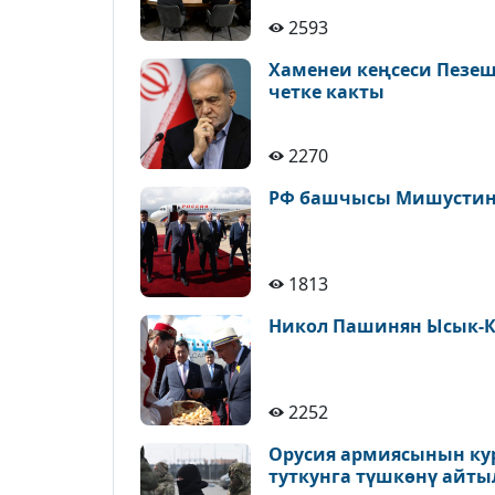
2593
Хаменеи кеңсеси Пезе
четке какты
2270
РФ башчысы Мишустин 
1813
Никол Пашинян Ысык-К
2252
Орусия армиясынын ку
туткунга түшкөнү айт