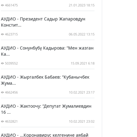
4661475
21.01.2023 18:15
АУДИО - Президент Садыр Жапаровдун
Констит...
4623715
06.05.2022 13:15
АУДИО - Сонунбүбү Кадырова: “Мен жазган
Ка...
5039552
15.09.2021 6:18
АУДИО - Жыргалбек Бабаев: “Кубанычбек
Жума...
4662456
10.02.2021 23:17
АУДИО - Жактоочу: “Депутат Жумалиевдин
16 ...
4632821
10.02.2021 23:02
АУДИО - ...Коронавирус келгенине аябай