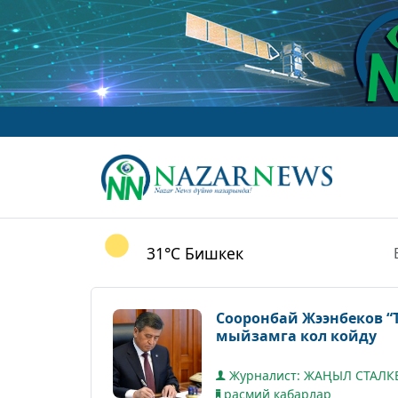
31°C
Бишкек
Сооронбай Жээнбеков “
мыйзамга кол койду
Журналист: ЖАҢЫЛ СТАЛ
расмий кабарлар