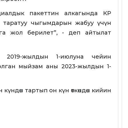
оциалдык пакеттин алкагында КР
 таратуу чыгымдарын жабуу үчүн
га жол берилет”, - деп айтылат
 2019-жылдын 1-июлуна чейин
юлган мыйзам аны 2023-жылдын 1-
үндөн тартып он күн өткөндөн кийин