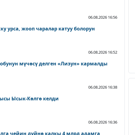
06.08.2026 16:56
у урса, жооп чаралар катуу болорун
06.08.2026 16:52
тобунун мүчөсү делген «Лизун» кармалды
06.08.2026 16:38
ысы Ысык-Көлгө келди
06.08.2026 16:36
лга чейин дүйнө калкы 4 млрд адамга