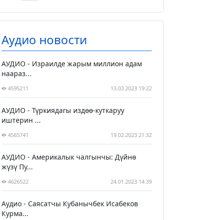
Аудио новости
АУДИО - Израилде жарым миллион адам
наараз...
4595211
13.03.2023 19:22
АУДИО - Түркиядагы издөө-куткаруу
иштерин ...
4565741
19.02.2023 21:32
АУДИО - Америкалык чалгынчы: Дүйнө
жүзү Пу...
4626522
24.01.2023 14:39
Аудио - Саясатчы Кубанычбек Исабеков
Курма...