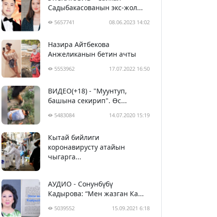
Садыбакасованын экс-жол...
5657741
08.06.2023 14:02
Назира Айтбекова
Анжеликанын бетин ачты
5553962
17.07.2022 16:50
ВИДЕО(+18) - "Муунтуп,
башына секирип". Өс...
5483084
14.07.2020 15:19
Кытай бийлиги
5393445
29.02.2020 23:43
коронавирусту атайын
чыгарга...
АУДИО - Сонунбүбү
Кадырова: “Мен жазган Ка...
5039552
15.09.2021 6:18