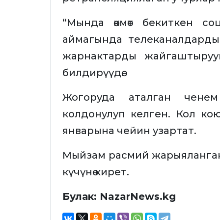
“Мында өкмөт бекиткен с
аймагында телеканалдарды
жарнактарды жайгаштыруу
билдирүүдө.
Жогоруда аталган ченем
колдонулуп келген. Кол ко
январына чейин узартат.
Мыйзам расмий жарыяланган к
күчүнө кирет.
Булак: NazarNews.kg