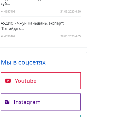
сүй...
4687908
31.03.2020 4:20
АУДИО - Чжун Наньшань, эксперт:
“Кытайда к...
4592469
28.03.2020 4:05
Мы в соцсетях
Youtube
Instagram