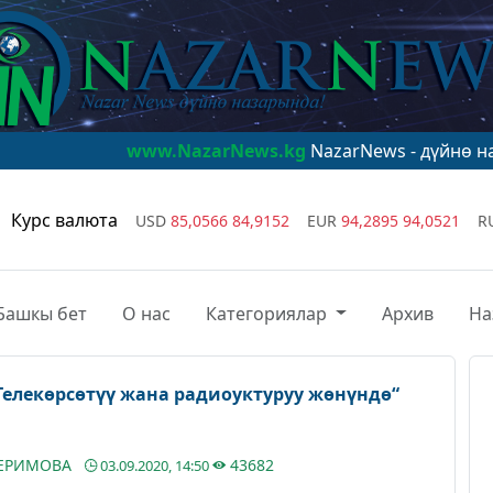
www.NazarNews.kg
NazarNews - дүйнө назарында!
ww
Курс валюта
USD
85,0566
84,9152
EUR
94,2895
94,0521
R
Башкы бет
О нас
Категориялар
Архив
На
Телекөрсөтүү жана радиоуктуруу жөнүндө“
КЕРИМОВА
43682
03.09.2020, 14:50