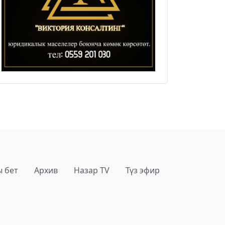
 бет
Архив
Назар TV
Түз эфир