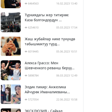
6464563
16.02.2023 13:40
Түркиядагы жер титирөө:
Каза болгондордун ...
6254610
05.03.2023 17:54
Жаш жубайлар нике түнүндө
табышмактуу түрд...
6019445
05.06.2023 10:51
Алекса Грассо: Мен
Шевченкого реванш берүү...
5898784
06.03.2023 12:49
Элдик пикир: Анжелика
Айчүрөк Иманалиеваны...
5727054
22.06.2022 10:58
ЭКСКЛЮЗИВ - Сайкал