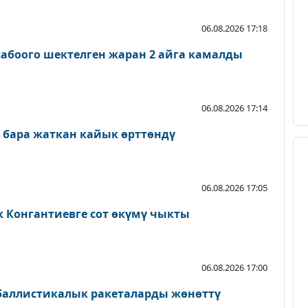
06.08.2026 17:18
абоого шектелген жаран 2 айга камалды
06.08.2026 17:14
 бара жаткан кайык өрттөндү
06.08.2026 17:05
к Конгантиевге сот өкүмү чыкты
06.08.2026 17:00
 баллистикалык ракеталарды жөнөттү