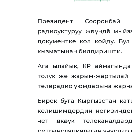
Президент Сооронбай Ж
радиоуктуруу жөнүндө“ мыйза
документке кол койду. Бул
кызматынан билдиришти.
Ага ылайык, КР аймагында 
толук же жарым-жартылай р
телерадио уюмдарына жарна
Бирок буга Кыргызстан кат
келишимдердин негизиндег
чет өлкөлүк телеканалда
ретрансляциялаган учурлар 