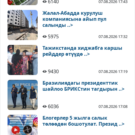
6140
07.08.2026 17:43
Жалал-Абадда курулуш
компаниясына айып пул
салынды ..>
5975
07.08.2026 17:32
Тажикстанда хиджабга каршы
рейддер өтүүдө ..>
9430
07.08.2026 17:19
Бразилиядагы президенттик
шайлоо БРИКСтин тагдырын ..>
6036
07.08.2026 17:08
Блогерлер 5 жылга салык
төлөөдөн бошотулат. Презид ..>