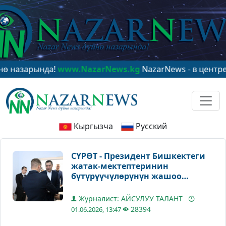
нда!
www.NazarNews.kg
NazarNews - в центре мировог
Кыргызча
Русский
СҮРӨТ - Президент Бишкектеги
жатак-мектептеринин
бүтүрүүчүлөрүнүн жашоо
шарттары менен таанышты
Журналист: АЙСУЛУУ ТАЛАНТ
28394
01.06.2026, 13:47