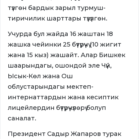
түзгөн бардык зарыл турмуш-
тиричилик шарттары түзүлгөн.
Учурда бул жайда 16 жаштан 18
жашка чейинки 25 бүтүрүүчү (10 жигит
жана 15 кыз) жашайт. Алар Бишкек
шаарындагы, ошондой эле Чүй,
Ысык-Көл жана Ош
облустарындагы мектеп-
интернаттардын жана кесиптик
лицейлердин бүтүрүүчүлөрү болуп
саналат.
Президент Садыр Жапаров турак