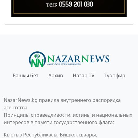
Башкы бет
Архив
Назар TV
Түз эфир
NazarNews.kg правила внутреннего распорядка
агентства
Принципы справедливости, истины и национальных
интересов в памяти государственного флага;
Кыргыз Республикасы, Бишкек шаары,