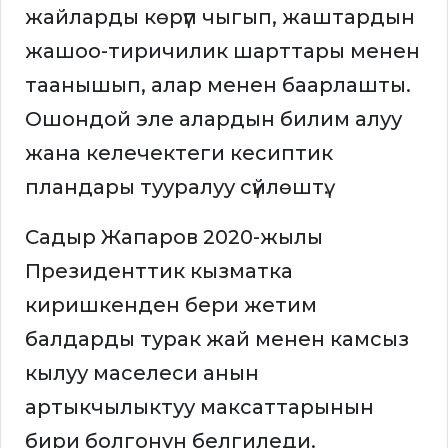
жайларды көрүп чыгып, жаштардын
жашоо-тиричилик шарттары менен
таанышып, алар менен баарлашты.
Ошондой эле алардын билим алуу
жана келечектеги кесиптик
пландары тууралуу сүйлөштү.
Садыр Жапаров 2020-жылы
Президенттик кызматка
киришкенден бери жетим
балдарды турак жай менен камсыз
кылуу маселеси анын
артыкчылыктуу максаттарынын
бири болгонун белгиледи.