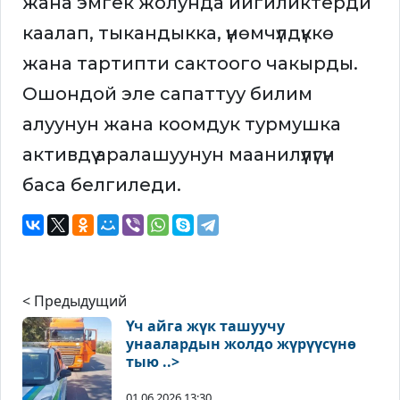
жана эмгек жолунда ийгиликтерди
каалап, тыкандыкка, үнөмчүлдүккө
жана тартипти сактоого чакырды.
Ошондой эле сапаттуу билим
алуунун жана коомдук турмушка
активдүү аралашуунун маанилүүлүгүн
баса белгиледи.
< Предыдущий
Үч айга жүк ташуучу
унаалардын жолдо жүрүүсүнө
тыю ..>
01.06.2026 13:30