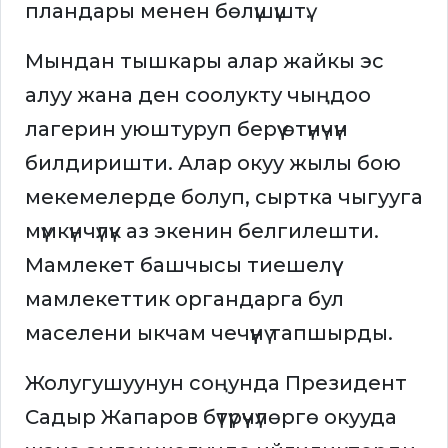
пландары менен бөлүшүштү.
Мындан тышкары алар жайкы эс
алуу жана ден соолукту чыңдоо
лагерин уюштуруп берүү өтүнүчүн
билдиришти. Алар окуу жылы бою
мекемелерде болуп, сыртка чыгууга
мүмкүнчүлүк аз экенин белгилешти.
Мамлекет башчысы тиешелүү
мамлекеттик органдарга бул
маселени ыкчам чечүүнү тапшырды.
Жолугушуунун соңунда Президент
Садыр Жапаров бүтүрүүчүлөргө окууда