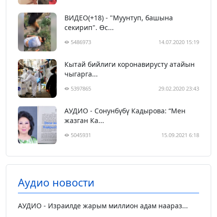
ВИДЕО(+18) - "Муунтуп, башына
секирип". Өс...
5486973
14.07.2020 15:19
Кытай бийлиги коронавирусту атайын
чыгарга...
5397865
29.02.2020 23:43
АУДИО - Сонунбүбү Кадырова: “Мен
жазган Ка...
5045931
15.09.2021 6:18
Аудио новости
АУДИО - Израилде жарым миллион адам наараз...