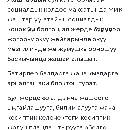
социалдык колдоо максатында МИК
жаштар үчүн атайын социалдык
конок үйүн бөлгөн, ал жерде бүтүрүүчүлөр
жогорку окуу жайларында окуу
мезгилинде же жумушка орношуу
баскычында жашай алышат.
Батирлер балдарга жана кыздарга
арналган эки блоктон турат.
Бул жерде өз алдынча жашоого
ыңгайлашууга, билим алууга жана
кесиптик келечектеги кесиптик
жолун пландаштырууга өбөлгө