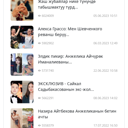
Жаш жубайлар нике түнүндө
табышмактуу түрд...
6024009
05.06.2023 10:51
Алекса Грассо: Мен Шевченкого
реванш берүү...
5902902
06.03.2023 12:49
Элдик пикир: Анжелика Айчүрөк
Иманалиеваны...
5731740
22.06.2022 10:58
ЭКСКЛЮЗИВ - Сайкал
Садыбакасованын экс-жол...
5662291
08.06.2023 14:02
Назира Айтбекова Анжеликанын бетин
ачты
5558379
17.07.2022 16:50