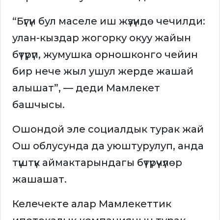
“Бүгүн бул маселе иш жүзүндө чечилди:
улан-кыздар жогорку окуу жайын
бүтүрүп, жумушка орношконго чейин
бир нече жыл ушул жерде жашай
алышат”, — деди Мамлекет
башчысы.
Ошондой эле социалдык турак жай
Ош облусунда да уюштурулуп, анда
түштүк аймактарындагы бүтүрүүчүлөр
жашашат.
Келечекте алар Мамлекеттик