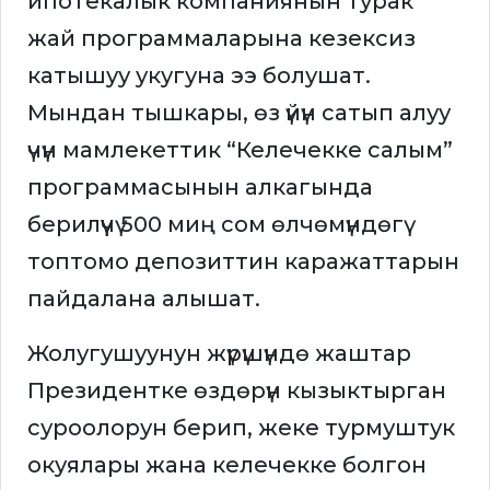
ипотекалык компаниянын турак
жай программаларына кезексиз
катышуу укугуна ээ болушат.
Мындан тышкары, өз үйүн сатып алуу
үчүн мамлекеттик “Келечекке салым”
программасынын алкагында
берилүүчү 500 миң сом өлчөмүндөгү
топтомо депозиттин каражаттарын
пайдалана алышат.
Жолугушуунун жүрүшүндө жаштар
Президентке өздөрүн кызыктырган
суроолорун берип, жеке турмуштук
окуялары жана келечекке болгон