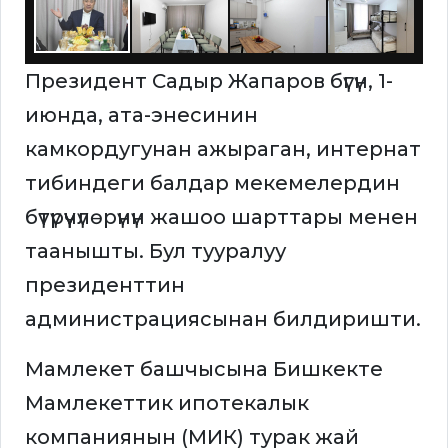
Президент Садыр Жапаров бүгүн, 1-
июнда, ата-энесинин
камкордугунан ажыраган, интернат
тибиндеги балдар мекемелердин
бүтүрүүчүлөрүнүн жашоо шарттары менен
таанышты. Бул тууралуу
президенттин
администрациясынан билдиришти.
Мамлекет башчысына Бишкекте
Мамлекеттик ипотекалык
компаниянын (МИК) турак жай