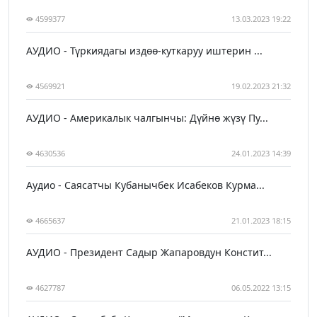
4599377
13.03.2023 19:22
АУДИО - Түркиядагы издөө-куткаруу иштерин ...
4569921
19.02.2023 21:32
АУДИО - Америкалык чалгынчы: Дүйнө жүзү Пу...
4630536
24.01.2023 14:39
Аудио - Саясатчы Кубанычбек Исабеков Курма...
4665637
21.01.2023 18:15
АУДИО - Президент Садыр Жапаровдун Констит...
4627787
06.05.2022 13:15