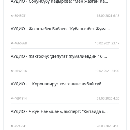
АУДИО - Сонунбүбү Кадырова: “Мен жазган Ка...
5045931
15.09.2021 6:18
АУДИО - Жыргалбек Бабаев: “Кубанычбек Жума...
4666868
10.02.2021 23:17
АУДИО - Жактоочу: “Депутат Жумалиевдин 16 ...
4637016
10.02.2021 23:02
АУДИО - ...Коронавирус келгенине аябай сүй...
4691914
31.03.2020 4:20
АУДИО - Чжун Наньшань, эксперт: “Кытайда к...
4596341
28.03.2020 4:05