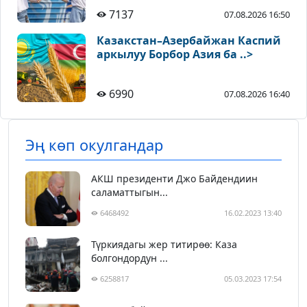
7137
07.08.2026 16:50
Казакстан–Азербайжан Каспий
аркылуу Борбор Азия ба ..>
6990
07.08.2026 16:40
Эң көп окулгандар
АКШ президенти Джо Байдендиин
саламаттыгын...
6468492
16.02.2023 13:40
Түркиядагы жер титирөө: Каза
болгондордун ...
6258817
05.03.2023 17:54