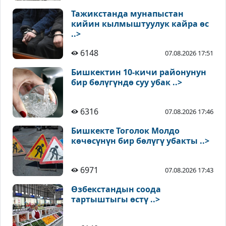
Тажикстанда мунапыстан
кийин кылмыштуулук кайра өс
..>
6148
07.08.2026 17:51
Бишкектин 10-кичи районунун
бир бөлүгүндө суу убак ..>
6316
07.08.2026 17:46
Бишкекте Тоголок Молдо
көчөсүнүн бир бөлүгү убакты ..>
6971
07.08.2026 17:43
Өзбекстандын соода
тартыштыгы өстү ..>