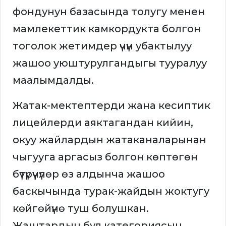
фондунун базасында толугу менен
мамлекеттик камкордукта болгон
тоголок жетимдер үчүн убактылуу
жашоо уюштурулгандыгы тууралуу
маалымдалды.
Жатак-мектептерди жана кесиптик
лицейлерди аяктагандан кийин,
окуу жайлардын жатаканаларынан
чыгууга аргасыз болгон көптөгөн
бүтүрүүчүлөр өз алдынча жашоо
баскычында турак-жайдын жоктугу
көйгөйүнө туш болушкан.
Жаштардын бул категориясын