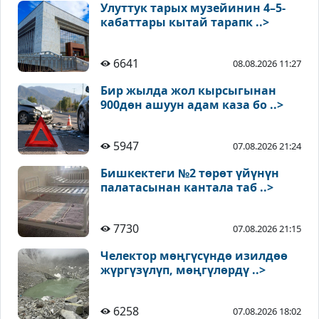
Улуттук тарых музейинин 4–5-
кабаттары кытай тарапк ..>
6641
08.08.2026 11:27
Бир жылда жол кырсыгынан
900дөн ашуун адам каза бо ..>
5947
07.08.2026 21:24
Бишкектеги №2 төрөт үйүнүн
палатасынан кантала таб ..>
7730
07.08.2026 21:15
Челектор мөңгүсүндө изилдөө
жүргүзүлүп, мөңгүлөрдү ..>
6258
07.08.2026 18:02