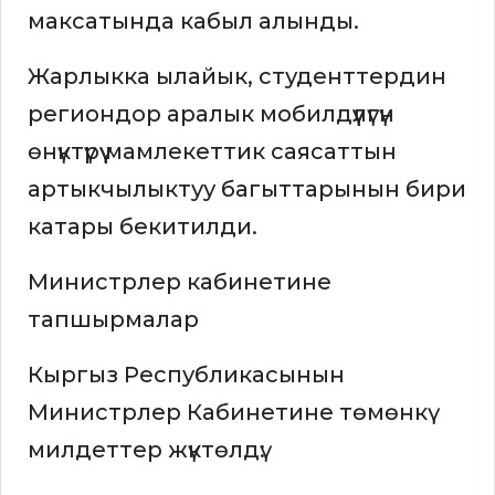
максатында кабыл алынды.
Жарлыкка ылайык, студенттердин
региондор аралык мобилдүүлүгүн
өнүктүрүү мамлекеттик саясаттын
артыкчылыктуу багыттарынын бири
катары бекитилди.
Министрлер кабинетине
тапшырмалар
Кыргыз Республикасынын
Министрлер Кабинетине төмөнкү
милдеттер жүктөлдү: