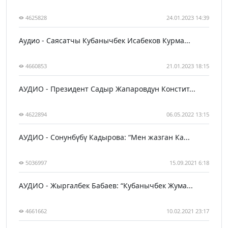
4625828
24.01.2023 14:39
Аудио - Саясатчы Кубанычбек Исабеков Курма...
4660853
21.01.2023 18:15
АУДИО - Президент Садыр Жапаровдун Констит...
4622894
06.05.2022 13:15
АУДИО - Сонунбүбү Кадырова: “Мен жазган Ка...
5036997
15.09.2021 6:18
АУДИО - Жыргалбек Бабаев: “Кубанычбек Жума...
4661662
10.02.2021 23:17