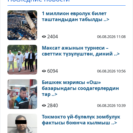
1 миллион евролук билет
таштандыдан табылды ..>
2404
06.08.2026 11:08
Максат ажынын турнеси –
светтик түзүлүштөн, диний ..>
6094
06.08.2026 10:56
Бишкек мэриясы «Ош»
базарындагы соодагерлердин
тар ..>
2840
06.08.2026 10:39
Токмокто үй-бүлөлүк зомбулук
фактысы боюнча кылмыш ..>