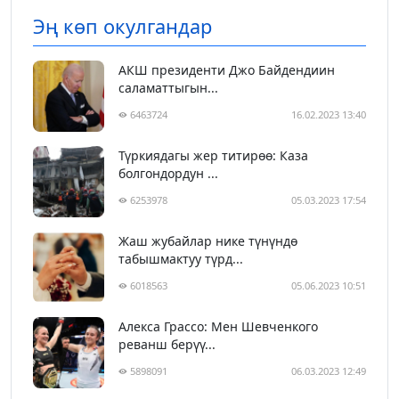
Эң көп окулгандар
АКШ президенти Джо Байдендиин
саламаттыгын...
6463724
16.02.2023 13:40
Түркиядагы жер титирөө: Каза
болгондордун ...
6253978
05.03.2023 17:54
Жаш жубайлар нике түнүндө
табышмактуу түрд...
6018563
05.06.2023 10:51
Алекса Грассо: Мен Шевченкого
реванш берүү...
5898091
06.03.2023 12:49