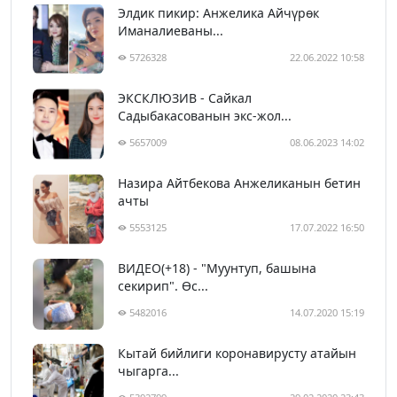
Элдик пикир: Анжелика Айчүрөк
Иманалиеваны...
5726328
22.06.2022 10:58
ЭКСКЛЮЗИВ - Сайкал
Садыбакасованын экс-жол...
5657009
08.06.2023 14:02
Назира Айтбекова Анжеликанын бетин
ачты
5553125
17.07.2022 16:50
ВИДЕО(+18) - "Муунтуп, башына
секирип". Өс...
5482016
14.07.2020 15:19
Кытай бийлиги коронавирусту атайын
чыгарга...