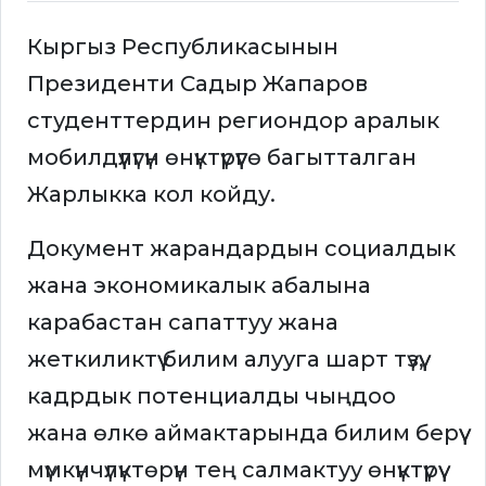
Кыргыз Республикасынын
Президенти Садыр Жапаров
студенттердин региондор аралык
мобилдүүлүгүн өнүктүрүүгө багытталган
Жарлыкка кол койду.
Документ жарандардын социалдык
жана экономикалык абалына
карабастан сапаттуу жана
жеткиликтүү билим алууга шарт түзүү,
кадрдык потенциалды чыңдоо
жана өлкө аймактарында билим берүү
мүмкүнчүлүктөрүн тең салмактуу өнүктүрүү