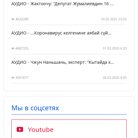
АУДИО - Жактоочу: “Депутат Жумалиевдин 16 ...
4632289
10.02.2021 23:02
АУДИО - ...Коронавирус келгенине аябай сүй...
4687335
31.03.2020 4:20
АУДИО - Чжун Наньшань, эксперт: “Кытайда к...
4591877
28.03.2020 4:05
Мы в соцсетях
Youtube