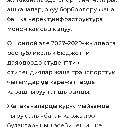
ашканалар, окуу борборлору жана
башка керектүү инфраструктура
менен камсыз кылуу.
Ошондой эле 2027–2029-жылдарга
республикалык бюджетти
даярдоодо студенттик
стипендиялар жана транспорттук
чыгымдар үчүн каражаттарды
караштыруу тапшырылды.
Жатаканаларды куруу мыйзамда
тыюу салынбаган каржылоо
булактарынын эсебинен ишке