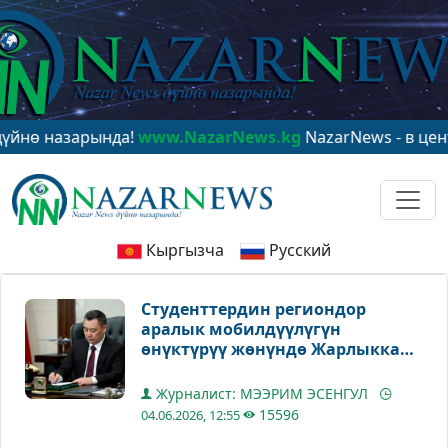
азарында!
www.NazarNews.kg
NazarNews - в центре ми
Кыргызча
Русский
Студенттердин региондор
аралык мобилдүүлүгүн
өнүктүрүү жөнүндө Жарлыкка
кол коюлду
Журналист: МЭЭРИМ ЭСЕНГУЛ
15596
04.06.2026, 12:55