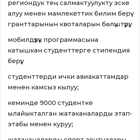
региондук тең салмактуулукту эске
алуу менен мамлекеттик билим берүү
гранттарынын квоталарын бөлүштүрүү;
мобилдүүлүк программасына
катышкан студенттерге стипендия
берүү;
студенттерди ички авиакаттамдар
менен камсыз кылуу;
кеминде 9000 студентке
ылайыкталган жатаканаларды этап-
этабы менен куруу;
жатаканаларды спорт аянтчалары,