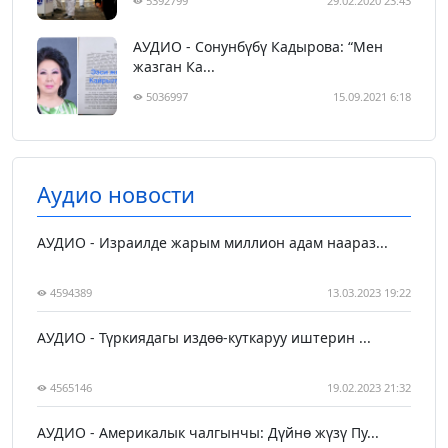
5392799
29.02.2020 23:43
АУДИО - Сонунбүбү Кадырова: “Мен
жазган Ка...
5036997
15.09.2021 6:18
Аудио новости
АУДИО - Израилде жарым миллион адам наараз...
4594389
13.03.2023 19:22
АУДИО - Түркиядагы издөө-куткаруу иштерин ...
4565146
19.02.2023 21:32
АУДИО - Америкалык чалгынчы: Дүйнө жүзү Пу...