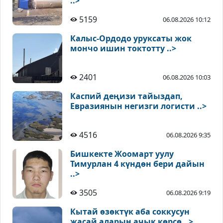
..>
5159
06.08.2026 10:12
Калыс-Ордодо уруксаты жок
мончо ишин токтотту ..>
2401
06.08.2026 10:03
Каспий деңизи тайыздап,
Евразиянын негизги логисти ..>
4516
06.08.2026 9:35
Бишкекте Жоомарт уулу
Тимурлан 4 күндөн бери дайын
..>
3505
06.08.2026 9:19
Кытай өзөктүк аба соккусун
жасай аларын ачык көрсө ..>