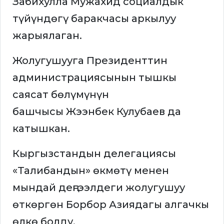
Забихулла Мужахид социалдык
түйүндөгү баракчасы аркылуу
жарыялаган.
Жолугушууга Президенттин
администрациясынын тышкы
саясат бөлүмүнүн
башчысы Жээнбек Кулубаев да
катышкан.
Кыргызстандын делегациясы
«Талибандын» өкмөтү менен
мындай деңгээлдеги жолугушуу
өткөргөн Борбор Азиядагы алгачкы
өлкө болду.