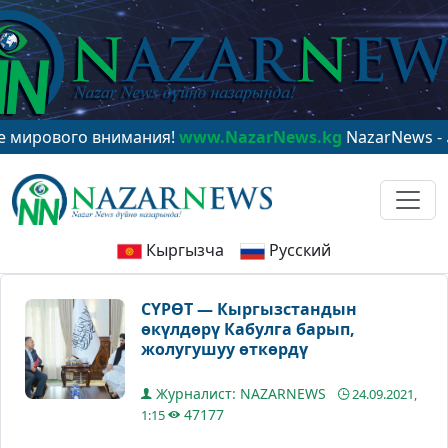
го внимания!
www.NazarNews.kg
Кыргызча
Русский
СҮРӨТ — Кыргызстандын
өкүлдөрү Кабулга барып,
жолугушуу өткөрдү
Журналист: NAZARNEWS
24.09.2021,
47177
1:15