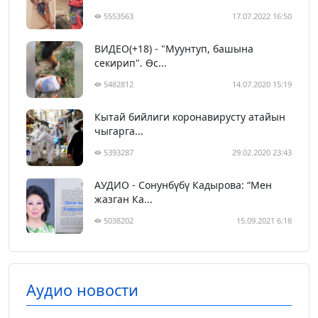
5553563
17.07.2022 16:50
ВИДЕО(+18) - "Муунтуп, башына
секирип". Өс...
5482812
14.07.2020 15:19
Кытай бийлиги коронавирусту атайын
чыгарга...
5393287
29.02.2020 23:43
АУДИО - Сонунбүбү Кадырова: “Мен
жазган Ка...
5038202
15.09.2021 6:18
Аудио новости