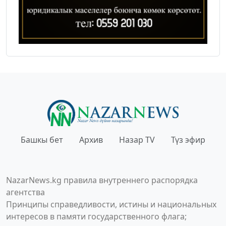
Башкы бет
Архив
Назар TV
Түз эфир
NazarNews.kg правила внутреннего распорядка
агентства
Принципы справедливости, истины и национальных
интересов в памяти государственного флага;