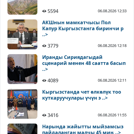
5594
06.08.2026 12:33
АКШнын мамкатчысы Пол
Капур Кыргызстанга биринчи р
..>
3779
06.08.2026 12:18
Иранды Сириядагыдай
сценарий менен 48 саатта басып
..>
4089
06.08.2026 12:11
Кыргызстанда чет өлкөлүк тоо
куткаруучулары үчүн э ..>
3416
06.08.2026 11:55
Нарында жайытты мыйзамсыз
пайдаланган малчы 45 миң ..>