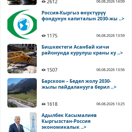
2612
06.08.2026 14:09
Россия-Кыргыз өнүктүрүү
фондунун капиталын 2030-жы ..>
1175
06.08.2026 13:59
Бишкектеги Асанбай кичи
районунда курулуш краны ку ..>
1507
06.08.2026 13:56
Барскоон – Бедел жолу 2030-
жылы пайдаланууга берил ..>
1618
06.08.2026 13:25
Адылбек Касымалиев
Кыргызстан-Россия
экономикалык ..>