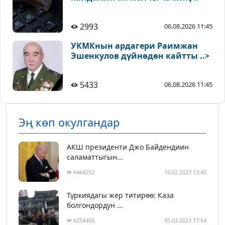
2993
06.08.2026 11:45
УКМКнын ардагери Раимжан
Эшенкулов дүйнөдөн кайтты ..>
5433
06.08.2026 11:45
Эң көп окулгандар
АКШ президенти Джо Байдендиин
саламаттыгын...
6464252
16.02.2023 13:40
Түркиядагы жер титирөө: Каза
болгондордун ...
6254404
05.03.2023 17:54