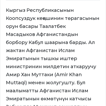
Кыргыз Республикасынын
Коопсуздук кеңешинин төрагасынын
орун басары Таалатбек
Масадыков Афганистандын
борбору Кабул шаарына барды. Ал
жактан Афганистан Ислам
Эмиратынын тышкы иштер
министринин милдетин аткаруучу
Амир Хан Муттаки (Amir Khan
Muttaqi) менен жолугушту. Бул
маалыматты Афганистан Ислам
Эмиратынын өкмөтүнүн катчысы