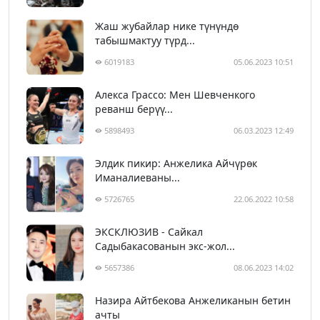
Жаш жубайлар нике түнүндө
табышмактуу түрд...
6019183
05.06.2023 10:51
Алекса Грассо: Мен Шевченкого
реванш берүү...
5898493
06.03.2023 12:49
Элдик пикир: Анжелика Айчүрөк
Иманалиеваны...
5726765
22.06.2022 10:58
ЭКСКЛЮЗИВ - Сайкал
Садыбакасованын экс-жол...
5657386
08.06.2023 14:02
Назира Айтбекова Анжеликанын бетин
ачты