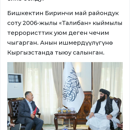
Бишкектин Биринчи май райондук
соту 2006-жылы «Талибан» кыймылы
террористтик уюм деген чечим
чыгарган. Анын ишмердүүлүгүнө
Кыргызстанда тыюу салынган.