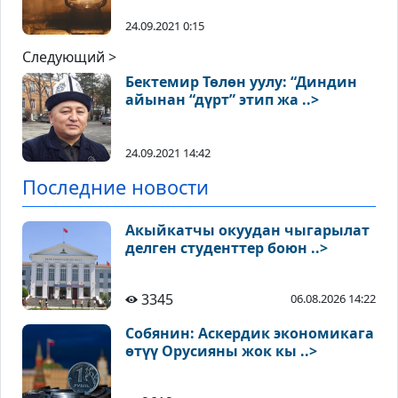
24.09.2021 0:15
Следующий >
Бектемир Төлөн уулу: “Диндин
айынан “дүрт” этип жа ..>
24.09.2021 14:42
Последние новости
Акыйкатчы окуудан чыгарылат
делген студенттер боюн ..>
3345
06.08.2026 14:22
Собянин: Аскердик экономикага
өтүү Орусияны жок кы ..>