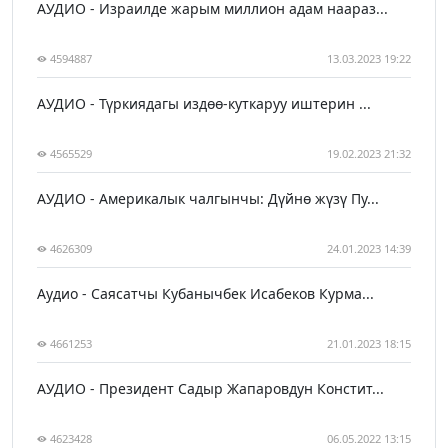
АУДИО - Израилде жарым миллион адам наараз...
4594887
13.03.2023 19:22
АУДИО - Түркиядагы издөө-куткаруу иштерин ...
4565529
19.02.2023 21:32
АУДИО - Америкалык чалгынчы: Дүйнө жүзү Пу...
4626309
24.01.2023 14:39
Аудио - Саясатчы Кубанычбек Исабеков Курма...
4661253
21.01.2023 18:15
АУДИО - Президент Садыр Жапаровдун Констит...
4623428
06.05.2022 13:15