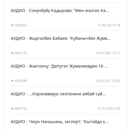
АУДИО - Сонунбүбү Кадырова: “Мен жазган Ка...
5038202
15.09.2021 6:18
АУДИО - Жыргалбек Бабаев: “Кубанычбек Жума...
4662126
10.02.2021 23:17
АУДИО - Жактоочу: “Депутат Жумалиевдин 16 ...
4632590
10.02.2021 23:02
АУДИО - ...Коронавирус келгенине аябай сүй...
4687722
31.03.2020 4:20
АУДИО - Чжун Наньшань, эксперт: “Кытайда к...