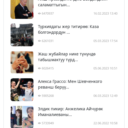
саламаттыгын...
6470937
16.02.2023 13:40
Түркиядагы жер титирөө: Каза
болгондордун ...
6261031
05.03.2023 17:54
Жаш жубайлар нике түнүндө
табышмактуу түрд...
6026415
05.06.2023 10:51
Алекса Грассо: Мен Шевченкого
реванш берүү...
5905268
06.03.2023 12:49
Элдик пикир: Анжелика Айчүрөк
Иманалиеваны...
5733949
22.06.2022 10:58