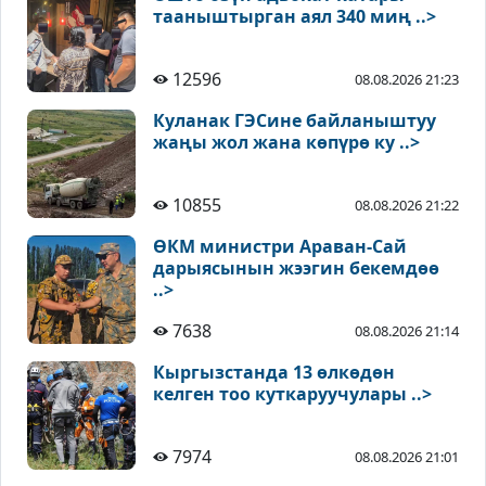
тааныштырган аял 340 миң ..>
12596
08.08.2026 21:23
Куланак ГЭСине байланыштуу
жаңы жол жана көпүрө ку ..>
10855
08.08.2026 21:22
ӨКМ министри Араван-Сай
дарыясынын жээгин бекемдөө
..>
7638
08.08.2026 21:14
Кыргызстанда 13 өлкөдөн
келген тоо куткаруучулары ..>
7974
08.08.2026 21:01