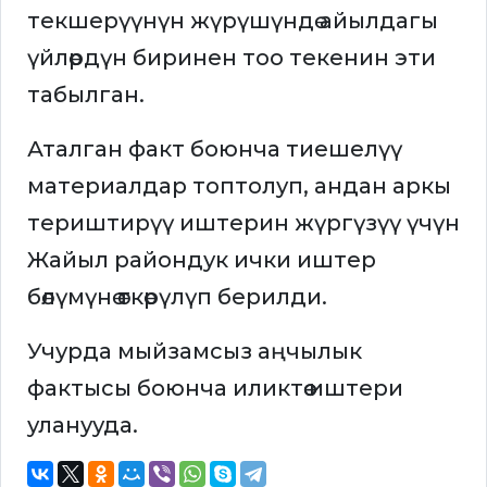
текшерүүнүн жүрүшүндө айылдагы
үйлөрдүн биринен тоо текенин эти
табылган.
Аталган факт боюнча тиешелүү
материалдар топтолуп, андан аркы
териштирүү иштерин жүргүзүү үчүн
Жайыл райондук ички иштер
бөлүмүнө өткөрүлүп берилди.
Учурда мыйзамсыз аңчылык
фактысы боюнча иликтөө иштери
уланууда.