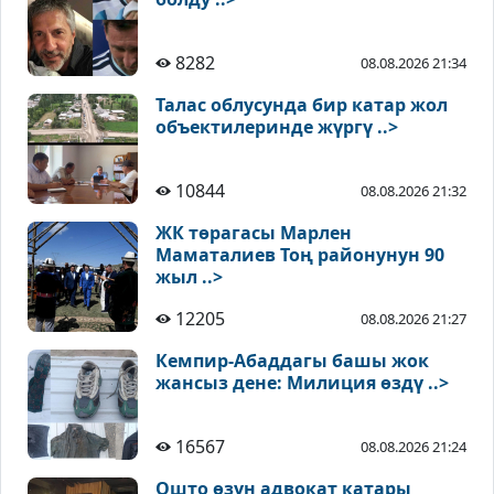
8282
08.08.2026 21:34
Талас облусунда бир катар жол
объектилеринде жүргү ..>
10844
08.08.2026 21:32
ЖК төрагасы Марлен
Маматалиев Тоң районунун 90
жыл ..>
12205
08.08.2026 21:27
Кемпир-Абаддагы башы жок
жансыз дене: Милиция өздү ..>
16567
08.08.2026 21:24
Ошто өзүн адвокат катары