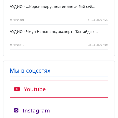
АУДИО - ...Коронавирус келгенине аябай сүй...
4694301
31.03.2020 4:20
АУДИО - Чжун Наньшань, эксперт: “Кытайда к...
4598612
28.03.2020 4:05
Мы в соцсетях
Youtube
Instagram