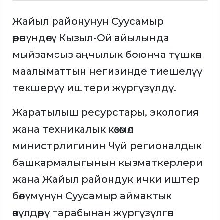
Жайыл районунун Суусамыр
өрөөнүндөгү Кызыл-Ой айылында
мыйзамсыз аңчылык боюнча түшкөн
маалыматтын негизинде тиешелүү
текшерүү иштери жүргүзүлдү.
Жаратылыш ресурстары, экология
жана техникалык көзөмөл
министрлигинин Чүй регионалдык
башкармалыгынын кызматкерлери
жана Жайыл райондук ички иштер
бөлүмүнүн Суусамыр аймактык
өкүлдөрү тарабынан жүргүзүлгөн