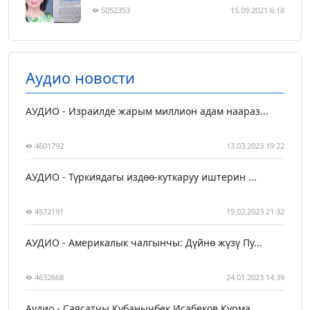
5052353
15.09.2021 6:18
Аудио новости
АУДИО - Израилде жарым миллион адам наараз...
4601792
13.03.2023 19:22
АУДИО - Түркиядагы издөө-куткаруу иштерин ...
4572191
19.02.2023 21:32
АУДИО - Америкалык чалгынчы: Дүйнө жүзү Пу...
4632668
24.01.2023 14:39
Аудио - Саясатчы Кубанычбек Исабеков Курма...