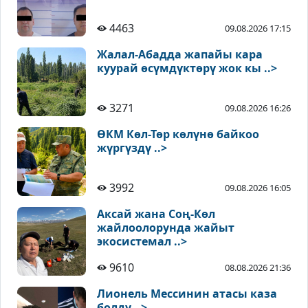
4463
09.08.2026 17:15
Жалал-Абадда жапайы кара
куурай өсүмдүктөрү жок кы ..>
3271
09.08.2026 16:26
ӨКМ Көл-Төр көлүнө байкоо
жүргүздү ..>
3992
09.08.2026 16:05
Аксай жана Соң-Көл
жайлоолорунда жайыт
экосистемал ..>
9610
08.08.2026 21:36
Лионель Мессинин атасы каза
болду ..>