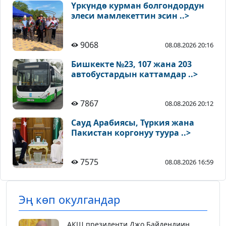
Үркүндө курман болгондордун
элеси мамлекеттин эсин ..>
9068
08.08.2026 20:16
Бишкекте №23, 107 жана 203
автобустардын каттамдар ..>
7867
08.08.2026 20:12
Сауд Арабиясы, Түркия жана
Пакистан коргонуу туура ..>
7575
08.08.2026 16:59
Эң көп окулгандар
АКШ президенти Джо Байдендиин