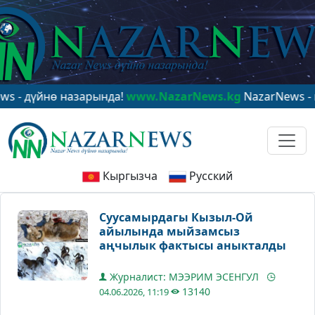
үйнө назарында!
www.NazarNews.kg
NazarNews - в цент
Кыргызча
Русский
Суусамырдагы Кызыл-Ой
айылында мыйзамсыз
аңчылык фактысы аныкталды
Журналист: МЭЭРИМ ЭСЕНГУЛ
13140
04.06.2026, 11:19