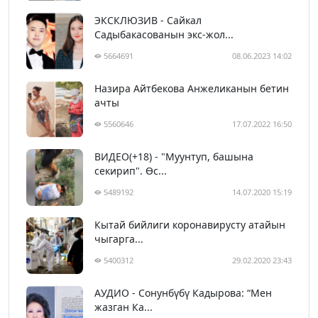
ЭКСКЛЮЗИВ - Сайкал
Садыбакасованын экс-жол...
5664691
08.06.2023 14:02
Назира Айтбекова Анжеликанын бетин
ачты
5560646
17.07.2022 16:50
ВИДЕО(+18) - "Муунтуп, башына
секирип". Өс...
5489192
14.07.2020 15:19
Кытай бийлиги коронавирусту атайын
чыгарга...
5400312
29.02.2020 23:43
АУДИО - Сонунбүбү Кадырова: “Мен
жазган Ка...