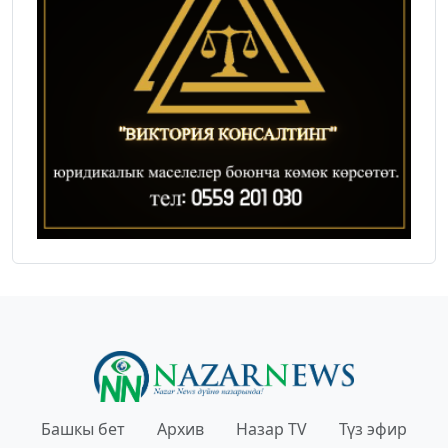
Башкы бет
Архив
Назар TV
Түз эфир