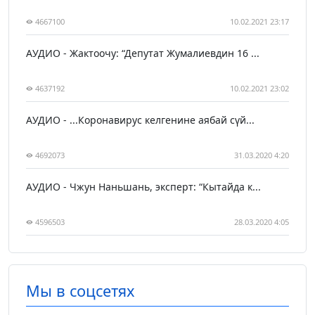
4667100
10.02.2021 23:17
АУДИО - Жактоочу: “Депутат Жумалиевдин 16 ...
4637192
10.02.2021 23:02
АУДИО - ...Коронавирус келгенине аябай сүй...
4692073
31.03.2020 4:20
АУДИО - Чжун Наньшань, эксперт: “Кытайда к...
4596503
28.03.2020 4:05
Мы в соцсетях