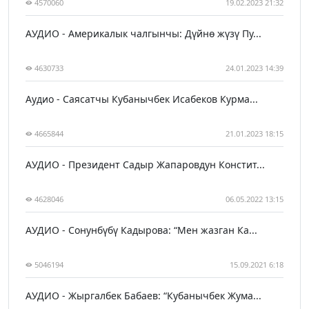
4570060
19.02.2023 21:32
АУДИО - Америкалык чалгынчы: Дүйнө жүзү Пу...
4630733
24.01.2023 14:39
Аудио - Саясатчы Кубанычбек Исабеков Курма...
4665844
21.01.2023 18:15
АУДИО - Президент Садыр Жапаровдун Констит...
4628046
06.05.2022 13:15
АУДИО - Сонунбүбү Кадырова: “Мен жазган Ка...
5046194
15.09.2021 6:18
АУДИО - Жыргалбек Бабаев: “Кубанычбек Жума...