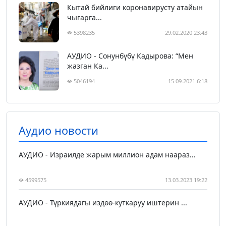
Кытай бийлиги коронавирусту атайын
чыгарга...
5398235
29.02.2020 23:43
АУДИО - Сонунбүбү Кадырова: “Мен
жазган Ка...
5046194
15.09.2021 6:18
Аудио новости
АУДИО - Израилде жарым миллион адам наараз...
4599575
13.03.2023 19:22
АУДИО - Түркиядагы издөө-куткаруу иштерин ...