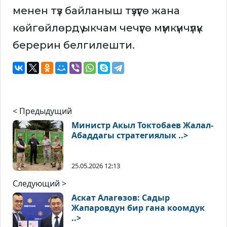
менен түз байланыш түзүүгө жана
көйгөйлөрдү ыкчам чечүүгө мүмкүнчүлүк
берерин белгилешти.
< Предыдущий
Министр Акыл Токтобаев Жалал-
Абаддагы стратегиялык ..>
25.05.2026 12:13
Следующий >
Аскат Алагөзов: Садыр
Жапаровдун бир гана коомдук
..>