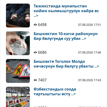
Тажикстанда мунапыстан
кийин кылмыштуулук кайра өс
..>
6498
07.08.2026 17:51
Бишкектин 10-кичи районунун
бир бөлүгүндө суу убак ..>
6686
07.08.2026 17:46
Бишкекте Тоголок Молдо
көчөсүнүн бир бөлүгү убакты ..>
7407
07.08.2026 17:43
Өзбекстандын соода
тартыштыгы өстү ..>