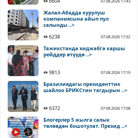
6604
07.08.2026 17:43
Жалал-Абадда курулуш
компаниясына айып пул
салынды ..>
6238
07.08.2026 17:32
Тажикстанда хиджабга каршы
рейддер өтүүдө ..>
9813
07.08.2026 17:19
Бразилиядагы президенттик
шайлоо БРИКСтин тагдырын ..>
6372
07.08.2026 17:08
Блогерлер 5 жылга салык
төлөөдөн бошотулат. Презид ..>