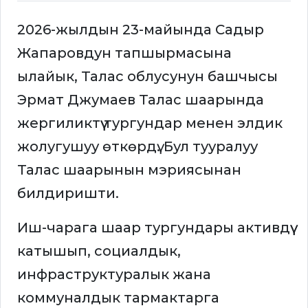
2026-жылдын 23-майында Садыр
Жапаровдун тапшырмасына
ылайык, Талас облусунун башчысы
Эрмат Джумаев Талас шаарында
жергиликтүү тургундар менен элдик
жолугушуу өткөрдү. Бул тууралуу
Талас шаарынын мэриясынан
билдиришти.
Иш-чарага шаар тургундары активдүү
катышып, социалдык,
инфраструктуралык жана
коммуналдык тармактарга