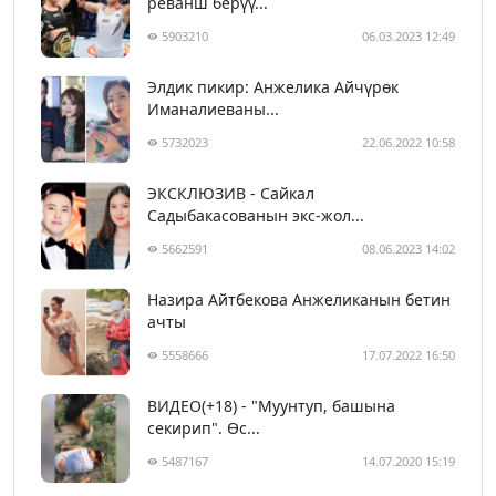
реванш берүү...
5903210
06.03.2023 12:49
Элдик пикир: Анжелика Айчүрөк
Иманалиеваны...
5732023
22.06.2022 10:58
ЭКСКЛЮЗИВ - Сайкал
Садыбакасованын экс-жол...
5662591
08.06.2023 14:02
Назира Айтбекова Анжеликанын бетин
ачты
5558666
17.07.2022 16:50
ВИДЕО(+18) - "Муунтуп, башына
секирип". Өс...
5487167
14.07.2020 15:19