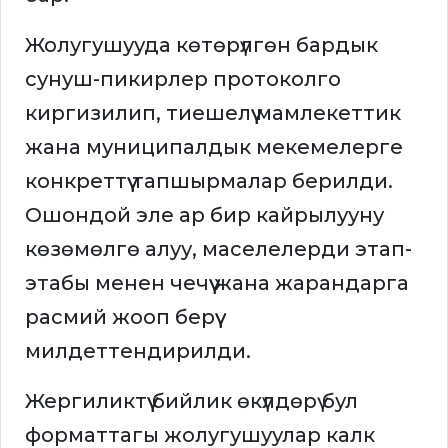
Жолугушууда көтөрүлгөн бардык
сунуш-пикирлер протоколго
киргизилип, тиешелүү мамлекеттик
жана муниципалдык мекемелерге
конкреттүү тапшырмалар берилди.
Ошондой эле ар бир кайрылууну
көзөмөлгө алуу, маселелерди этап-
этабы менен чечүү жана жарандарга
расмий жооп берүү
милдеттендирилди.
Жергиликтүү бийлик өкүлдөрү бул
форматтагы жолугушуулар калк