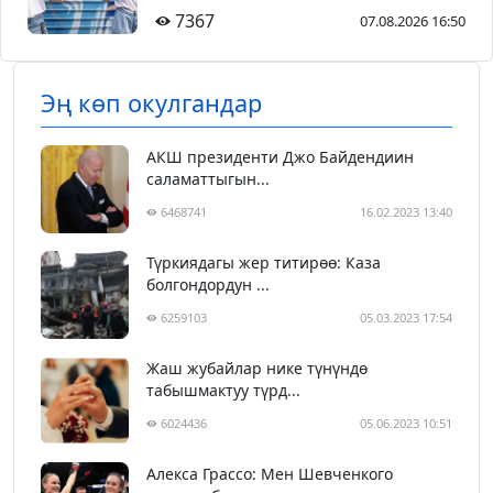
7367
07.08.2026 16:50
Эң көп окулгандар
АКШ президенти Джо Байдендиин
саламаттыгын...
6468741
16.02.2023 13:40
Түркиядагы жер титирөө: Каза
болгондордун ...
6259103
05.03.2023 17:54
Жаш жубайлар нике түнүндө
табышмактуу түрд...
6024436
05.06.2023 10:51
Алекса Грассо: Мен Шевченкого