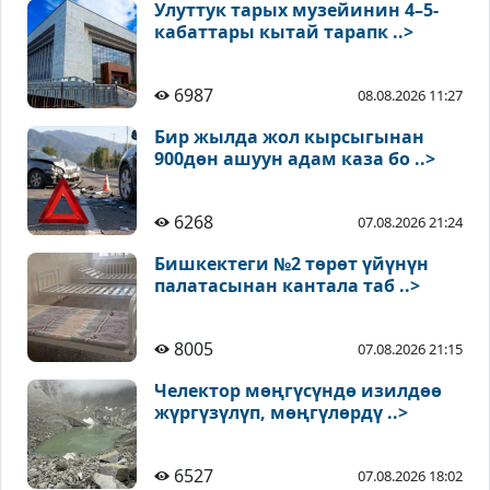
Улуттук тарых музейинин 4–5-
кабаттары кытай тарапк ..>
6987
08.08.2026 11:27
Бир жылда жол кырсыгынан
900дөн ашуун адам каза бо ..>
6268
07.08.2026 21:24
Бишкектеги №2 төрөт үйүнүн
палатасынан кантала таб ..>
8005
07.08.2026 21:15
Челектор мөңгүсүндө изилдөө
жүргүзүлүп, мөңгүлөрдү ..>
6527
07.08.2026 18:02