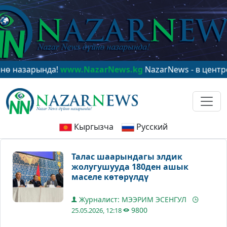
зарында!
www.NazarNews.kg
NazarNews - в центре миро
Кыргызча
Русский
Талас шаарындагы элдик
жолугушууда 180ден ашык
маселе көтөрүлдү
Журналист: МЭЭРИМ ЭСЕНГУЛ
9800
25.05.2026, 12:18