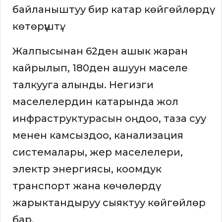
байланыштуу бир катар көйгөйлөрдү
көтөрүштү.
Жалпысынан 62ден ашык жаран
кайрылып, 180ден ашуун маселе
талкууга алынды. Негизги
маселелердин катарында жол
инфраструктурасын оңдоо, таза суу
менен камсыздоо, канализация
системалары, жер маселелери,
электр энергиясы, коомдук
транспорт жана көчөлөрдү
жарыктандыруу сыяктуу көйгөйлөр
бар.