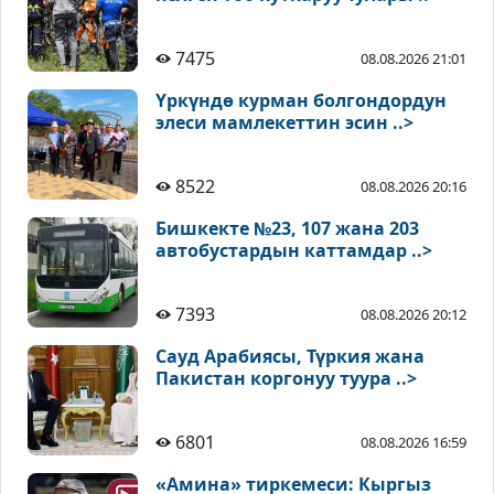
7475
08.08.2026 21:01
Үркүндө курман болгондордун
элеси мамлекеттин эсин ..>
8522
08.08.2026 20:16
Бишкекте №23, 107 жана 203
автобустардын каттамдар ..>
7393
08.08.2026 20:12
Сауд Арабиясы, Түркия жана
Пакистан коргонуу туура ..>
6801
08.08.2026 16:59
«Амина» тиркемеси: Кыргыз