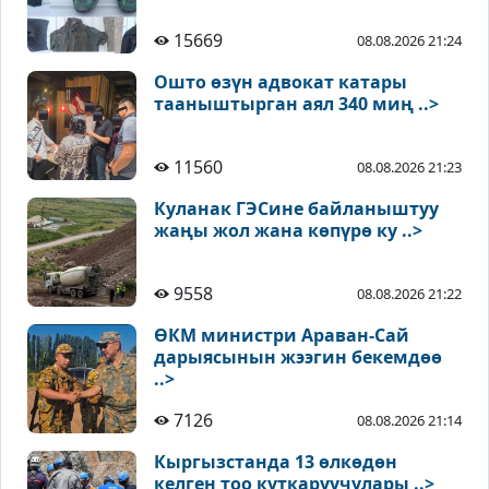
15669
08.08.2026 21:24
Ошто өзүн адвокат катары
тааныштырган аял 340 миң ..>
11560
08.08.2026 21:23
Куланак ГЭСине байланыштуу
жаңы жол жана көпүрө ку ..>
9558
08.08.2026 21:22
ӨКМ министри Араван-Сай
дарыясынын жээгин бекемдөө
..>
7126
08.08.2026 21:14
Кыргызстанда 13 өлкөдөн
келген тоо куткаруучулары ..>