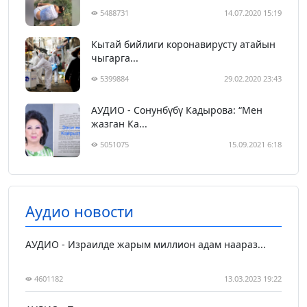
5488731
14.07.2020 15:19
Кытай бийлиги коронавирусту атайын
чыгарга...
5399884
29.02.2020 23:43
АУДИО - Сонунбүбү Кадырова: “Мен
жазган Ка...
5051075
15.09.2021 6:18
Аудио новости
АУДИО - Израилде жарым миллион адам наараз...
4601182
13.03.2023 19:22