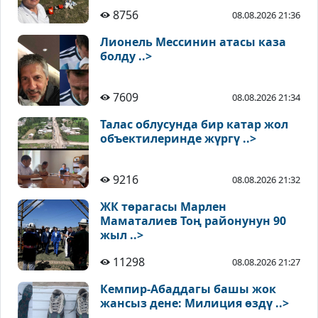
8756
08.08.2026 21:36
Лионель Мессинин атасы каза
болду ..>
7609
08.08.2026 21:34
Талас облусунда бир катар жол
объектилеринде жүргү ..>
9216
08.08.2026 21:32
ЖК төрагасы Марлен
Маматалиев Тоң районунун 90
жыл ..>
11298
08.08.2026 21:27
Кемпир-Абаддагы башы жок
жансыз дене: Милиция өздү ..>