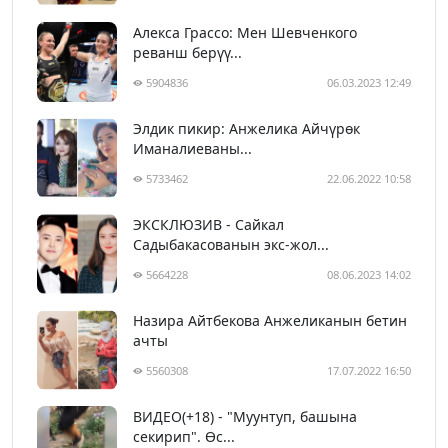
Алекса Грассо: Мен Шевченкого
реванш берүү...
5904836
06.03.2023 12:49
Элдик пикир: Анжелика Айчүрөк
Иманалиеваны...
5733462
22.06.2022 10:58
ЭКСКЛЮЗИВ - Сайкал
Садыбакасованын экс-жол...
5664228
08.06.2023 14:02
Назира Айтбекова Анжеликанын бетин
ачты
5560308
17.07.2022 16:50
ВИДЕО(+18) - "Муунтуп, башына
секирип". Өс...