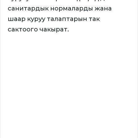
санитардык нормаларды жана
шаар куруу талаптарын так
сактоого чакырат.