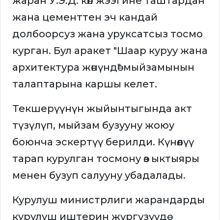
жаран У.Э.Д. көл жээгине таштардан
жана цементтен эч кандай
долбоорсуз жана уруксатсыз тосмо
курган. Бул аракет "Шаар куруу жана
архитектура жөнүндө" мыйзамынын
талаптарына каршы келет.
Текшерүүнүн жыйынтыгында акт
түзүлүп, мыйзам бузууну жоюу
боюнча эскертүү берилди. Күнөөлүү
тарап курулган тосмону өз ыктыяры
менен бузуп салууну убадалады.
Курулуш министрлиги жарандарды
курулуш иштерин жүргүзүүдө