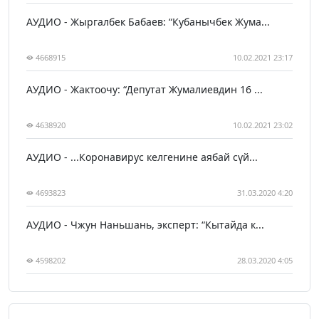
АУДИО - Жыргалбек Бабаев: “Кубанычбек Жума...
4668915
10.02.2021 23:17
АУДИО - Жактоочу: “Депутат Жумалиевдин 16 ...
4638920
10.02.2021 23:02
АУДИО - ...Коронавирус келгенине аябай сүй...
4693823
31.03.2020 4:20
АУДИО - Чжун Наньшань, эксперт: “Кытайда к...
4598202
28.03.2020 4:05