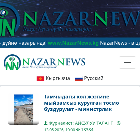
 назарында!
www.NazarNews.kg
NazarNews - в центре 
Кыргызча
Русский
Тамчыдагы көл жээгине
мыйзамсыз курулган тосмо
буздурулат - министрлик
Журналист: АЙСУЛУУ ТАЛАНТ
13384
13.05.2026, 10:00