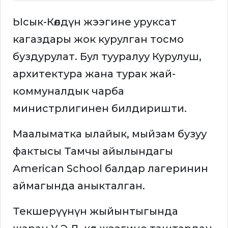
Ысык-Көлдүн жээгине уруксат
кагаздары жок курулган тосмо
буздурулат. Бул тууралуу Курулуш,
архитектура жана турак жай-
коммуналдык чарба
министрлигинен билдиришти.
Маалыматка ылайык, мыйзам бузуу
фактысы Тамчы айылындагы
American School балдар лагеринин
аймагында аныкталган.
Текшерүүнүн жыйынтыгында