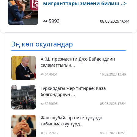
мигранттары эмнени билиш ..>
5993
08.08.2026 16:44
Эң көп окулгандар
АКШ президенти Джо Байдендиин
саламаттыгын...
6470451
16.02.2023 13:40
Түркиядагы жер титирөө: Каза
болгондордун ...
6260695
05.03.2023 17:54
Жаш жубайлар нике түнүндө
табышмактуу түрд...
6025926
05.06.2023 10:51