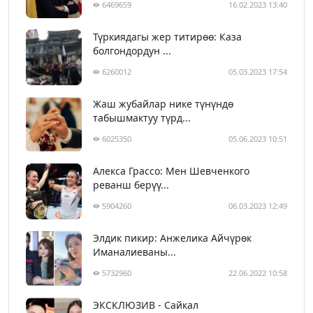
6469659
16.02.2023 13:40
Түркиядагы жер титирөө: Каза
болгондордун ...
6260012
05.03.2023 17:54
Жаш жубайлар нике түнүндө
табышмактуу түрд...
6025350
05.06.2023 10:51
Алекса Грассо: Мен Шевченкого
реванш берүү...
5904260
06.03.2023 12:49
Элдик пикир: Анжелика Айчүрөк
Иманалиеваны...
5732960
22.06.2022 10:58
ЭКСКЛЮЗИВ - Сайкал