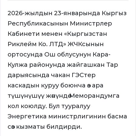
2026-жылдын 23-январында Кыргыз
Республикасынын Министрлер
Кабинети менен «Кыргызстан
Риклейм Ко. ЛТД» ЖЧКсынын
ортосунда Ош облусунун Кара-
Кулжа районунда жайгашкан Тар
дарыясында чакан ГЭСтер
каскадын куруу боюнча өз ара
түшүнүшүү жөнүндө Меморандумга
кол коюлду. Бул тууралуу
Энергетика министрлигинин басма
сөз кызматы билдирди.