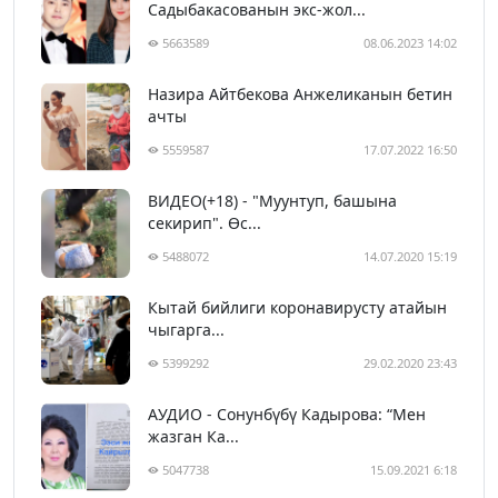
Садыбакасованын экс-жол...
5663589
08.06.2023 14:02
Назира Айтбекова Анжеликанын бетин
ачты
5559587
17.07.2022 16:50
ВИДЕО(+18) - "Муунтуп, башына
секирип". Өс...
5488072
14.07.2020 15:19
Кытай бийлиги коронавирусту атайын
чыгарга...
5399292
29.02.2020 23:43
АУДИО - Сонунбүбү Кадырова: “Мен
жазган Ка...
5047738
15.09.2021 6:18