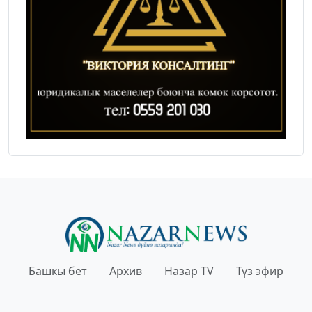
Башкы бет
Архив
Назар TV
Түз эфир