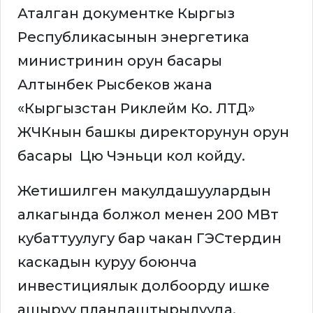
Аталган документке Кыргыз
Республикасынын энергетика
министринин орун басары
Алтынбек Рысбеков жана
«Кыргызстан Риклейм Ко. ЛТД»
ЖЧКнын башкы директорунун орун
басары Цю Чэньци кол койду.
Жетишилген макулдашуулардын
алкагында болжол менен 200 МВт
кубаттуулугу бар чакан ГЭСтердин
каскадын куруу боюнча
инвестициялык долбоорду ишке
ашыруу пландаштырылууда.