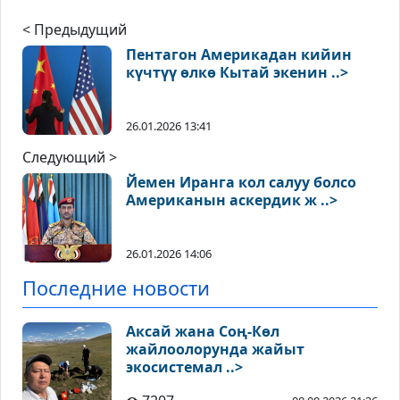
< Предыдущий
Пентагон Америкадан кийин
күчтүү өлкө Кытай экенин ..>
26.01.2026 13:41
Следующий >
Йемен Иранга кол салуу болсо
Американын аскердик ж ..>
26.01.2026 14:06
Последние новости
Аксай жана Соң-Көл
жайлоолорунда жайыт
экосистемал ..>