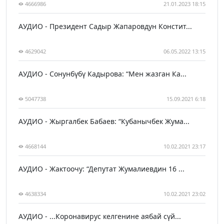
4666986
21.01.2023 18:15
АУДИО - Президент Садыр Жапаровдун Констит...
4629042
06.05.2022 13:15
АУДИО - Сонунбүбү Кадырова: “Мен жазган Ка...
5047738
15.09.2021 6:18
АУДИО - Жыргалбек Бабаев: “Кубанычбек Жума...
4668144
10.02.2021 23:17
АУДИО - Жактоочу: “Депутат Жумалиевдин 16 ...
4638334
10.02.2021 23:02
АУДИО - ...Коронавирус келгенине аябай сүй...