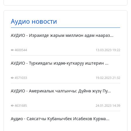
Аудио новости
АУДИО - Израилде жарым миллион адам наараз...
4600544
13.03.2023 19:22
АУДИО - Түркиядагы издөө-куткаруу иштерин ...
4571033
19.02.2023 21:32
АУДИО - Америкалык чалгынчы: Дүйнө жүзү Пу...
4631685
24.01.2023 14:39
Аудио - Саясатчы Кубанычбек Исабеков Курма...