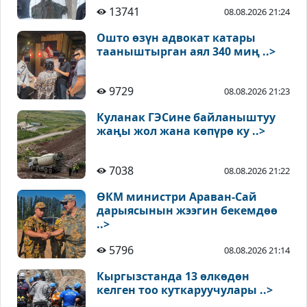
13741
08.08.2026 21:24
Ошто өзүн адвокат катары
тааныштырган аял 340 миң ..>
9729
08.08.2026 21:23
Куланак ГЭСине байланыштуу
жаңы жол жана көпүрө ку ..>
7038
08.08.2026 21:22
ӨКМ министри Араван-Сай
дарыясынын жээгин бекемдөө
..>
5796
08.08.2026 21:14
Кыргызстанда 13 өлкөдөн
келген тоо куткаруучулары ..>