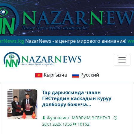
.kg
NazarNews - в центре мирового внимания!
www.Naz
Кыргызча
Русский
Тар дарыясында чакан
ГЭСтердин каскадын куруу
долбоору боюнча
Меморандумга кол коюлду
Журналист: МЭЭРИМ ЭСЕНГУЛ
16162
26.01.2026, 13:55