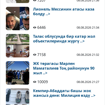
7207
08.08.2026 21:36
Лионель Мессинин атасы каза
болду ..>
6446
08.08.2026 21:34
Талас облусунда бир катар жол
объектилеринде жүргү ..>
7158
08.08.2026 21:32
ЖК төрагасы Марлен
Маматалиев Тоң районунун 90
жыл ..>
10009
08.08.2026 21:27
Кемпир-Абаддагы башы жок
жансыз дене: Милиция өздү ..>