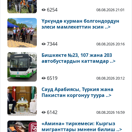
6254
08.08.2026 21:01
Үркүндө курман болгондордун
элеси мамлекеттин эсин ..>
7344
08.08.2026 20:16
Бишкекте №23, 107 жана 203
автобустардын каттамдар ..>
6519
08.08.2026 20:12
Сауд Арабиясы, Түркия жана
Пакистан коргонуу туура ..>
6142
08.08.2026 16:59
«Амина» тиркемеси: Кыргыз
мигранттары эмнени билиш ..>