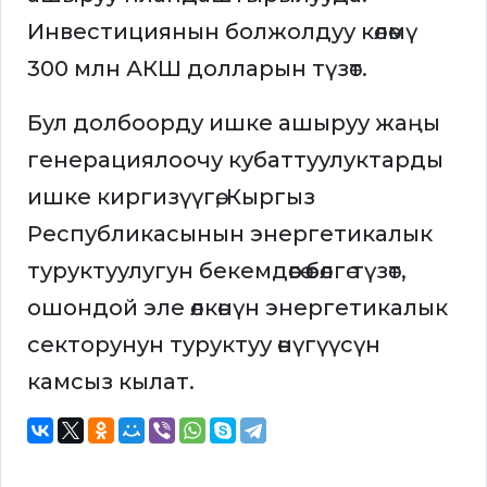
Инвестициянын болжолдуу көлөмү
300 млн АКШ долларын түзөт.
Бул долбоорду ишке ашыруу жаңы
генерациялоочу кубаттуулуктарды
ишке киргизүүгө, Кыргыз
Республикасынын энергетикалык
туруктуулугун бекемдөөгө өбөлгө түзөт,
ошондой эле өлкөнүн энергетикалык
секторунун туруктуу өнүгүүсүн
камсыз кылат.