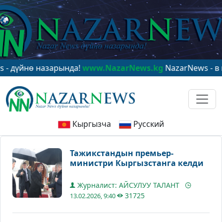
нө назарында!
www.NazarNews.kg
NazarNews - в центр
Кыргызча
Русский
Тажикстандын премьер-
министри Кыргызстанга келди
Журналист: АЙСУЛУУ ТАЛАНТ
31725
13.02.2026, 9:40