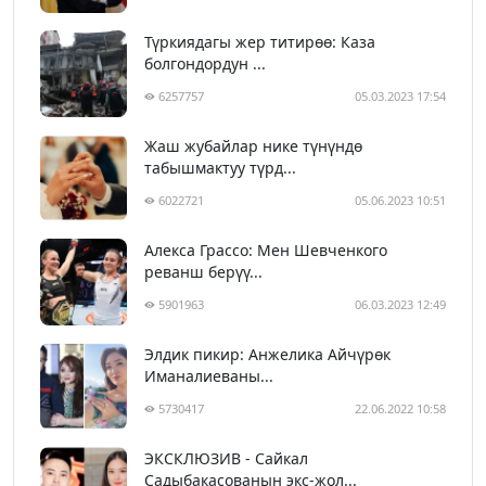
Түркиядагы жер титирөө: Каза
болгондордун ...
6257757
05.03.2023 17:54
Жаш жубайлар нике түнүндө
табышмактуу түрд...
6022721
05.06.2023 10:51
Алекса Грассо: Мен Шевченкого
реванш берүү...
5901963
06.03.2023 12:49
Элдик пикир: Анжелика Айчүрөк
Иманалиеваны...
5730417
22.06.2022 10:58
ЭКСКЛЮЗИВ - Сайкал
Садыбакасованын экс-жол...