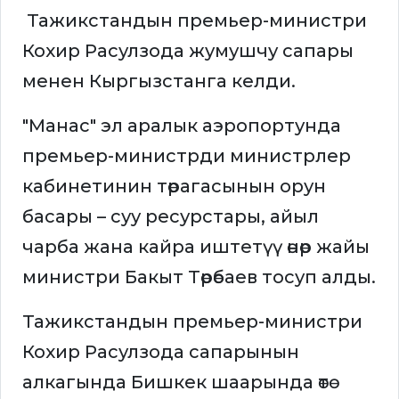
Тажикстандын премьер-министри
Кохир Расулзода жумушчу сапары
менен Кыргызстанга келди.
"Манас" эл аралык аэропортунда
премьер-министрди министрлер
кабинетинин төрагасынын орун
басары – суу ресурстары, айыл
чарба жана кайра иштетүү өнөр жайы
министри Бакыт Төрөбаев тосуп алды.
Тажикстандын премьер-министри
Кохир Расулзода сапарынын
алкагында Бишкек шаарында өтө