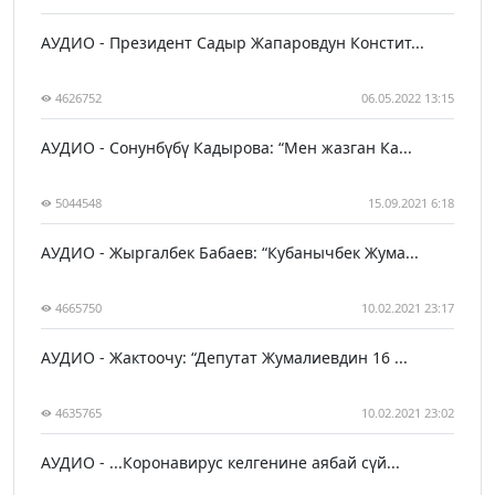
АУДИО - Президент Садыр Жапаровдун Констит...
4626752
06.05.2022 13:15
АУДИО - Сонунбүбү Кадырова: “Мен жазган Ка...
5044548
15.09.2021 6:18
АУДИО - Жыргалбек Бабаев: “Кубанычбек Жума...
4665750
10.02.2021 23:17
АУДИО - Жактоочу: “Депутат Жумалиевдин 16 ...
4635765
10.02.2021 23:02
АУДИО - ...Коронавирус келгенине аябай сүй...