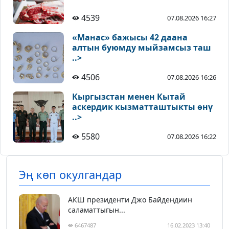
4539
07.08.2026 16:27
«Манас» бажысы 42 даана
алтын буюмду мыйзамсыз таш
..>
4506
07.08.2026 16:26
Кыргызстан менен Кытай
аскердик кызматташтыкты өнү
..>
5580
07.08.2026 16:22
Эң көп окулгандар
АКШ президенти Джо Байдендиин
саламаттыгын...
6467487
16.02.2023 13:40