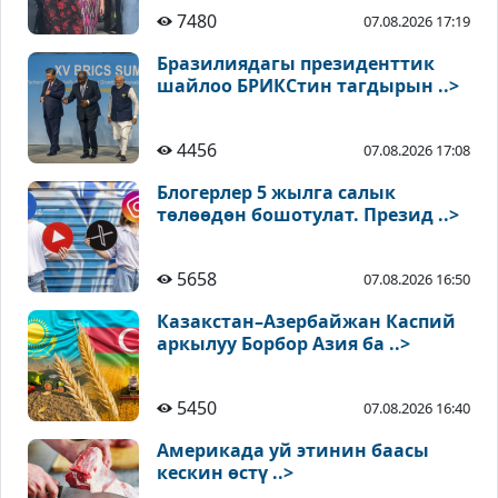
7480
07.08.2026 17:19
Бразилиядагы президенттик
шайлоо БРИКСтин тагдырын ..>
4456
07.08.2026 17:08
Блогерлер 5 жылга салык
төлөөдөн бошотулат. Презид ..>
5658
07.08.2026 16:50
Казакстан–Азербайжан Каспий
аркылуу Борбор Азия ба ..>
5450
07.08.2026 16:40
Америкада уй этинин баасы
кескин өстү ..>