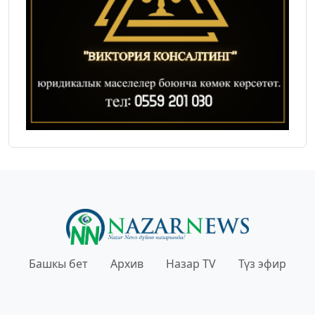
Башкы бет
Архив
Назар TV
Түз эфир