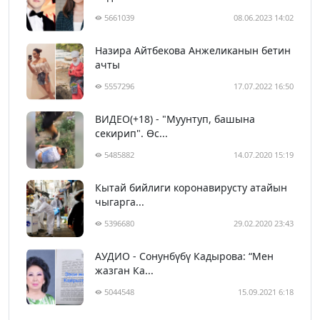
5661039
08.06.2023 14:02
Назира Айтбекова Анжеликанын бетин
ачты
5557296
17.07.2022 16:50
ВИДЕО(+18) - "Муунтуп, башына
секирип". Өс...
5485882
14.07.2020 15:19
Кытай бийлиги коронавирусту атайын
чыгарга...
5396680
29.02.2020 23:43
АУДИО - Сонунбүбү Кадырова: “Мен
жазган Ка...
5044548
15.09.2021 6:18