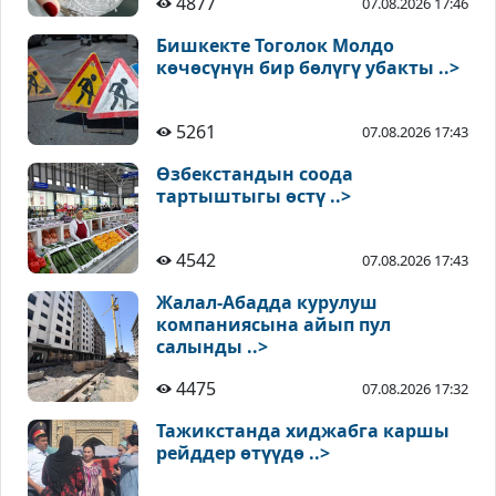
4877
07.08.2026 17:46
Бишкекте Тоголок Молдо
көчөсүнүн бир бөлүгү убакты ..>
5261
07.08.2026 17:43
Өзбекстандын соода
тартыштыгы өстү ..>
4542
07.08.2026 17:43
Жалал-Абадда курулуш
компаниясына айып пул
салынды ..>
4475
07.08.2026 17:32
Тажикстанда хиджабга каршы
рейддер өтүүдө ..>