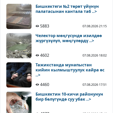
Бишкектеги №2 төрөт үйүнүн
палатасынан кантала таб ..>
5883
07.08.2026 21:15
Челектор мөңгүсүндө изилдөө
жүргүзүлүп, мөңгүлөрдү ..>
4602
07.08.2026 18:02
Тажикстанда мунапыстан
кийин кылмыштуулук кайра өс
..>
4460
07.08.2026 17:51
Бишкектин 10-кичи районунун
бир бөлүгүндө суу убак ..>