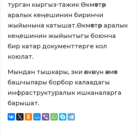
турган кыргыз-тажик Өкмөттөр
аралык кеңешинин биринчи
жыйынына катышат.Өкмөттөр аралык
кеңешинин жыйынтыгы боюнча
бир катар документтерге кол
коюлат.
Мындан тышкары, эки өлкөнүн өкмөт
башчылары борбор калаадагы
инфраструктуралык ишканаларга
барышат.