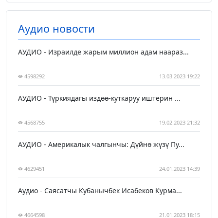
Аудио новости
АУДИО - Израилде жарым миллион адам наараз...
4598292
13.03.2023 19:22
АУДИО - Түркиядагы издөө-куткаруу иштерин ...
4568755
19.02.2023 21:32
АУДИО - Америкалык чалгынчы: Дүйнө жүзү Пу...
4629451
24.01.2023 14:39
Аудио - Саясатчы Кубанычбек Исабеков Курма...
4664598
21.01.2023 18:15