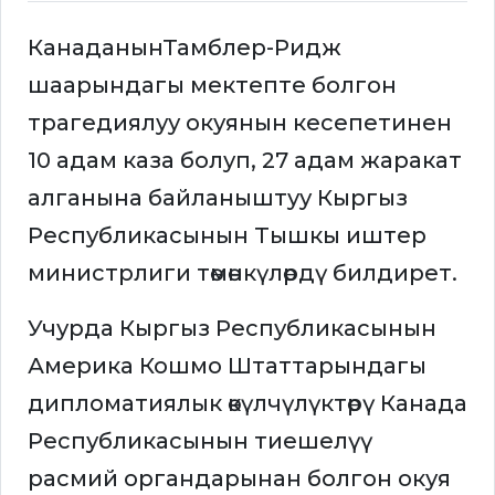
КанаданынТамблер-Ридж
шаарындагы мектепте болгон
трагедиялуу окуянын кесепетинен
10 адам каза болуп, 27 адам жаракат
алганына байланыштуу Кыргыз
Республикасынын Тышкы иштер
министрлиги төмөнкүлөрдү билдирет.
Учурда Кыргыз Республикасынын
Америка Кошмо Штаттарындагы
дипломатиялык өкүлчүлүктөрү Канада
Республикасынын тиешелүү
расмий органдарынан болгон окуя