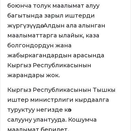
боюнча толук маалымат алуу
багытында зарыл иштерди
жүргүзүүдө. Алдын ала алынган
маалыматтарга ылайык, каза
болгондордун жана
жабыркагандардын арасында
Кыргыз Республикасынын
жарандары жок.
Кыргыз Республикасынын Тышкы
иштер министрлиги кырдаалга
туруктуу негизде көз
салууну улантууда. Кошумча
маалымат берилет.