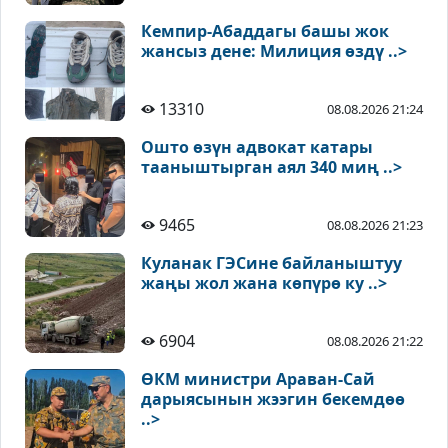
Кемпир-Абаддагы башы жок
жансыз дене: Милиция өздү ..>
13310
08.08.2026 21:24
Ошто өзүн адвокат катары
тааныштырган аял 340 миң ..>
9465
08.08.2026 21:23
Куланак ГЭСине байланыштуу
жаңы жол жана көпүрө ку ..>
6904
08.08.2026 21:22
ӨКМ министри Араван-Сай
дарыясынын жээгин бекемдөө
..>