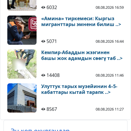
6032
08.08.2026 16:59
«Амина» тиркемеси: Кыргыз
мигранттары эмнени билиш ..>
5071
08.08.2026 16:44
Кемпир-Абаддын жээгинен
башы жок адамдын сөөгү таб ..>
14408
08.08.2026 11:46
Улуттук тарых музейинин 4–5-
кабаттары кытай тарапк ..>
8567
08.08.2026 11:27
Эң көп окулгандар