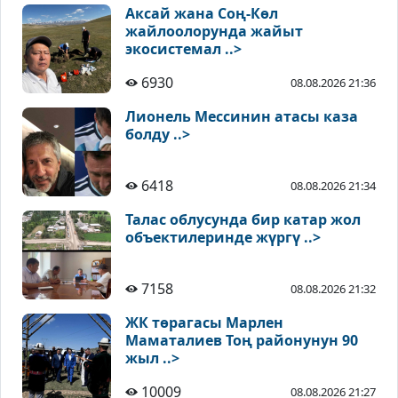
Аксай жана Соң-Көл
жайлоолорунда жайыт
экосистемал ..>
6930
08.08.2026 21:36
Лионель Мессинин атасы каза
болду ..>
6418
08.08.2026 21:34
Талас облусунда бир катар жол
объектилеринде жүргү ..>
7158
08.08.2026 21:32
ЖК төрагасы Марлен
Маматалиев Тоң районунун 90
жыл ..>
10009
08.08.2026 21:27