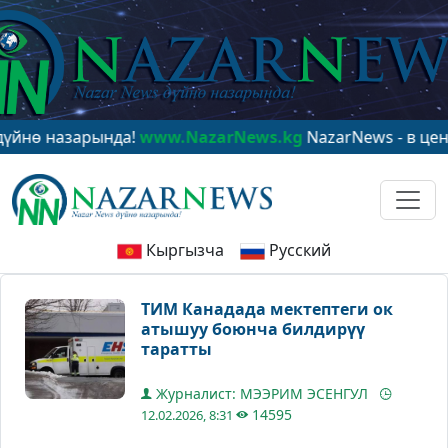
назарында!
www.NazarNews.kg
NazarNews - в центре ми
Кыргызча
Русский
ТИМ Канадада мектептеги ок
атышуу боюнча билдирүү
таратты
Журналист: МЭЭРИМ ЭСЕНГУЛ
14595
12.02.2026, 8:31