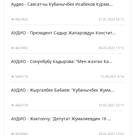
Аудио - Саясатчы Кубанычбек Исабеков Курма...
4661825
21.01.2023 18:15
АУДИО - Президент Садыр Жапаровдун Констит...
4623982
06.05.2022 13:15
АУДИО - Сонунбүбү Кадырова: “Мен жазган Ка...
5040119
15.09.2021 6:18
АУДИО - Жыргалбек Бабаев: “Кубанычбек Жума...
4662729
10.02.2021 23:17
АУДИО - Жактоочу: “Депутат Жумалиевдин 16 ...
4633082
10.02.2021 23:02