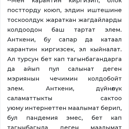
--Мен карантин киргизип, блок
постторду коюп, элдин иштешине
тоскоолдук жараткан жагдайларды
колдоодон баш тартат элем.
Анткени, бу сапар да катаал
карантин киргизсек, эл кыйналат.
Ал турсун бет кап тагынбагандарга
да айып пул салынат деген
мэриянын чечимин колдобойт
элем. Анткени, дүйнөлүк
саламаттыкты сактоо
уюму интернеттен маалымат берип,
бул пандемия эмес, бет кап
тагынбагыла деген маалымат