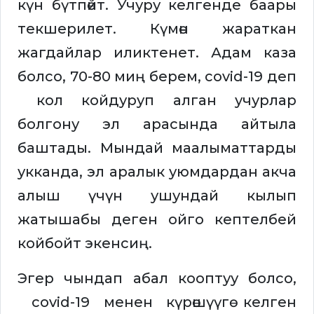
күн бүтпөйт. Учуру келгенде баары
текшерилет. Күмөн жараткан
жагдайлар иликтенет. Адам каза
болсо, 70-80 миң берем, covid-19 деп
кол койдуруп алган учурлар
болгону эл арасында айтыла
баштады. Мындай маалыматтарды
укканда, эл аралык уюмдардан акча
алыш үчүн ушундай кылып
жатышабы деген ойго кептелбей
койбойт экенсиң.
Эгер чындап абал кооптуу болсо,
covid-19 менен күрөшүүгө келген