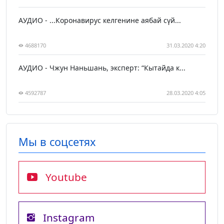
АУДИО - ...Коронавирус келгенине аябай сүй...
4688170
31.03.2020 4:20
АУДИО - Чжун Наньшань, эксперт: “Кытайда к...
4592787
28.03.2020 4:05
Мы в соцсетях
Youtube
Instagram