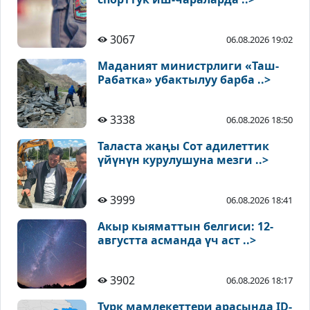
3067
06.08.2026 19:02
Маданият министрлиги «Таш-
Рабатка» убактылуу барба ..>
3338
06.08.2026 18:50
Таласта жаңы Сот адилеттик
үйүнүн курулушуна мезги ..>
3999
06.08.2026 18:41
Акыр кыяматтын белгиси: 12-
августта асманда үч аст ..>
3902
06.08.2026 18:17
Түрк мамлекеттери арасында ID-