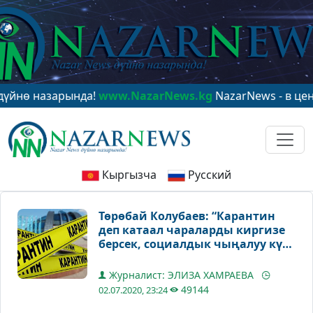
зарында!
www.NazarNews.kg
NazarNews - в центре мир
Кыргызча
Русский
Төрөбай Колубаев: “Карантин
деп катаал чараларды киргизе
берсек, социалдык чыңалуу күч
алат”
Журналист: ЭЛИЗА ХАМРАЕВА
49144
02.07.2020, 23:24