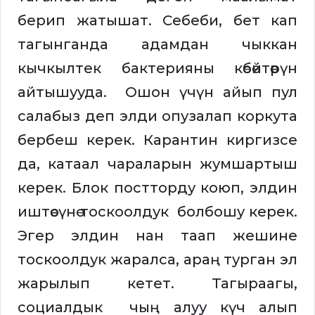
берип жатышат. Себеби, бет кап
тагынганда адамдан чыккан
кычкылтек бактерияны көбөйтөөрүн
айтышууда. Ошон үчүн айып пул
салабыз деп элди опузалап коркута
бербеш керек. Карантин киргизсе
да, катаал чараларын жумшартыш
керек. Блок постторду коюп, элдин
иштөөсүнө тоскоолдук болбошу керек.
Эгер элдин нан таап жешине
тоскоолдук жаралса, араң турган эл
жарылып кетет. Тагыраагы,
социалдык чың алуу күч алып