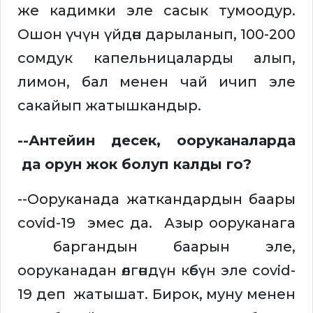
же кадимки эле сасык тумоодур.
Ошон үчүн үйдөн дарыланып, 100-200
сомдук капельницаларды алып,
лимон, бал менен чай ичип эле
сакайып жатышкандыр.
--Антейин десек, ооруканаларда
да орун жок болуп калды го?
--Ооруканада жаткандардын баары
covid-19 эмес да. Азыр ооруканага
баргандын баарын эле,
ооруканадан өлгөндүн көбүн эле covid-
19 деп жатышат. Бирок, муну менен