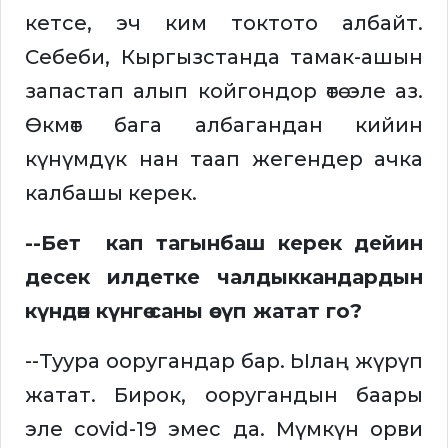
кетсе, эч ким токтото албайт.
Себеби, Кыргызстанда тамак-ашын
запастап алып койгондор өтө эле аз.
Өкмөт бага албагандан кийин
күнүмдүк нан таап жегендер ачка
калбашы керек.
--Бет кап тагынбаш керек дейин
десек илдетке чалдыккандардын
күндөн күнгө саны өсүп жатат го?
--Туура ооругандар бар. Ылаң жүрүп
жатат. Бирок, ооругандын баары
эле covid-19 эмес да. Мүмкүн орви