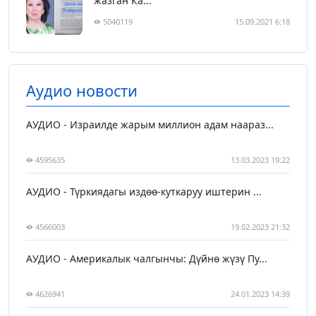
жазган Ка...
5040119
15.09.2021 6:18
Аудио новости
АУДИО - Израилде жарым миллион адам наараз...
4595635
13.03.2023 19:22
АУДИО - Түркиядагы издөө-куткаруу иштерин ...
4566003
19.02.2023 21:32
АУДИО - Америкалык чалгынчы: Дүйнө жүзү Пу...
4626941
24.01.2023 14:39