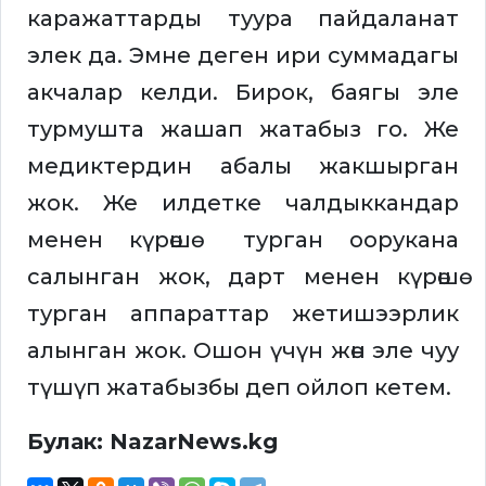
каражаттарды туура пайдаланат
элек да. Эмне деген ири суммадагы
акчалар келди. Бирок, баягы эле
турмушта жашап жатабыз го. Же
медиктердин абалы жакшырган
жок. Же илдетке чалдыккандар
менен күрөшө турган оорукана
салынган жок, дарт менен күрөшө
турган аппараттар жетишээрлик
алынган жок. Ошон үчүн жөн эле чуу
түшүп жатабызбы деп ойлоп кетем.
Булак: NazarNews.kg