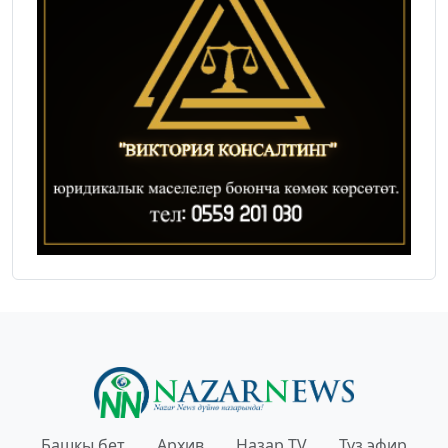
Башкы бет
Архив
Назар TV
Түз эфир