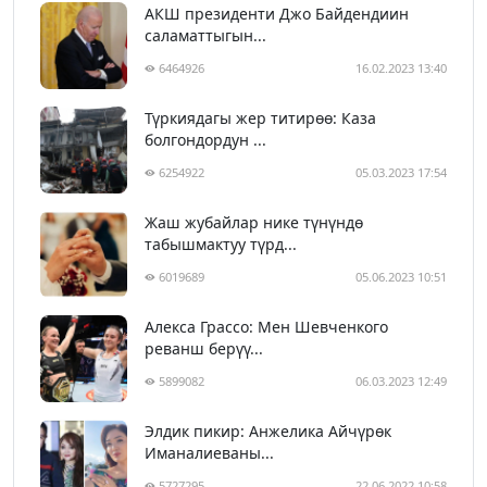
АКШ президенти Джо Байдендиин
саламаттыгын...
6464926
16.02.2023 13:40
Түркиядагы жер титирөө: Каза
болгондордун ...
6254922
05.03.2023 17:54
Жаш жубайлар нике түнүндө
табышмактуу түрд...
6019689
05.06.2023 10:51
Алекса Грассо: Мен Шевченкого
реванш берүү...
5899082
06.03.2023 12:49
Элдик пикир: Анжелика Айчүрөк
Иманалиеваны...
5727295
22.06.2022 10:58