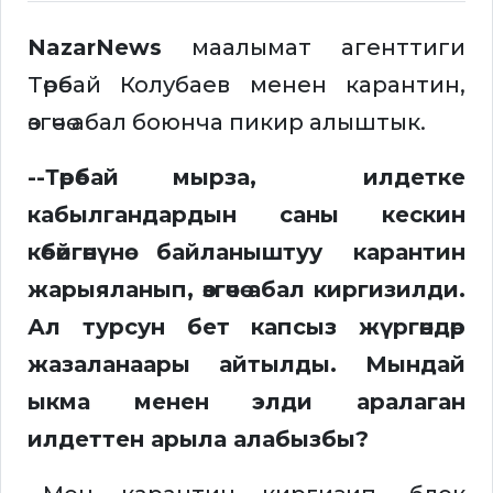
NazarNews
маалымат агенттиги
Төрөбай Колубаев менен карантин,
өзгөчө абал боюнча пикир алыштык.
--Төрөбай мырза, илдетке
кабылгандардын саны кескин
көбөйгөнүнө байланыштуу карантин
жарыяланып, өзгөчө абал киргизилди.
Ал турсун бет капсыз жүргөндөр
жазаланаары айтылды. Мындай
ыкма менен элди аралаган
илдеттен арыла алабызбы?