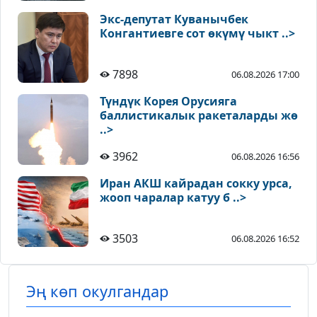
Экс-депутат Куванычбек
Конгантиевге сот өкүмү чыкт ..>
7898
06.08.2026 17:00
Түндүк Корея Орусияга
баллистикалык ракеталарды жө
..>
3962
06.08.2026 16:56
Иран АКШ кайрадан сокку урса,
жооп чаралар катуу б ..>
3503
06.08.2026 16:52
Эң көп окулгандар