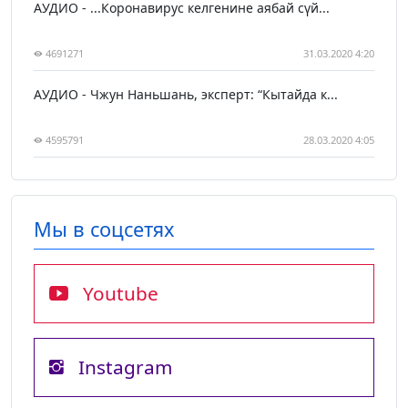
АУДИО - ...Коронавирус келгенине аябай сүй...
4691271
31.03.2020 4:20
АУДИО - Чжун Наньшань, эксперт: “Кытайда к...
4595791
28.03.2020 4:05
Мы в соцсетях
Youtube
Instagram