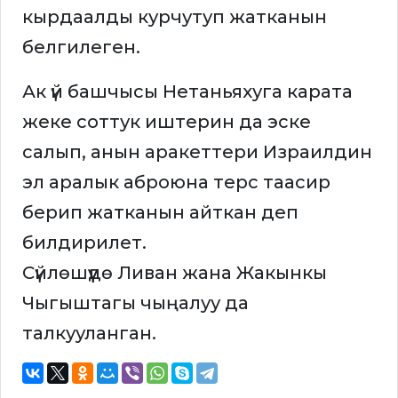
кырдаалды курчутуп жатканын
белгилеген.
Ак үй башчысы Нетаньяхуга карата
жеке соттук иштерин да эске
салып, анын аракеттери Израилдин
эл аралык аброюна терс таасир
берип жатканын айткан деп
билдирилет.
Сүйлөшүүдө Ливан жана Жакынкы
Чыгыштагы чыңалуу да
талкууланган.