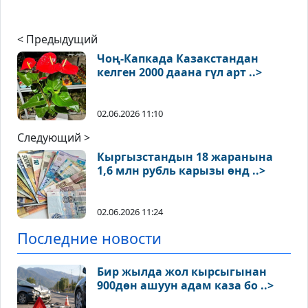
< Предыдущий
Чоң-Капкада Казакстандан
келген 2000 даана гүл арт ..>
02.06.2026 11:10
Следующий >
Кыргызстандын 18 жаранына
1,6 млн рубль карызы өнд ..>
02.06.2026 11:24
Последние новости
Бир жылда жол кырсыгынан
900дөн ашуун адам каза бо ..>