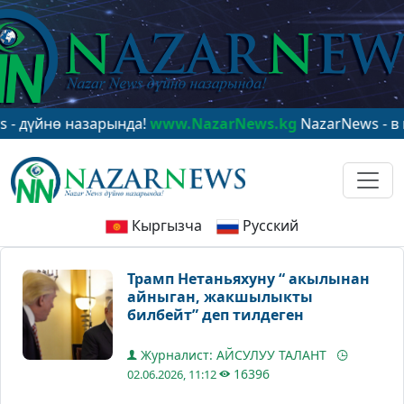
нө назарында!
www.NazarNews.kg
NazarNews - в центр
Кыргызча
Русский
Трамп Нетаньяхуну “ акылынан
айныган, жакшылыкты
билбейт” деп тилдеген
Журналист: АЙСУЛУУ ТАЛАНТ
16396
02.06.2026, 11:12