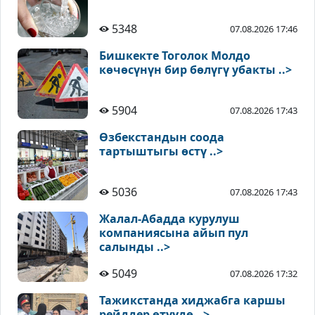
5348
07.08.2026 17:46
Бишкекте Тоголок Молдо
көчөсүнүн бир бөлүгү убакты ..>
5904
07.08.2026 17:43
Өзбекстандын соода
тартыштыгы өстү ..>
5036
07.08.2026 17:43
Жалал-Абадда курулуш
компаниясына айып пул
салынды ..>
5049
07.08.2026 17:32
Тажикстанда хиджабга каршы
рейддер өтүүдө ..>