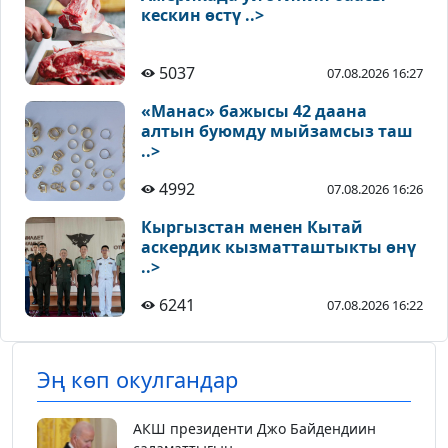
кескин өстү ..>
5037
07.08.2026 16:27
«Манас» бажысы 42 даана
алтын буюмду мыйзамсыз таш
..>
4992
07.08.2026 16:26
Кыргызстан менен Кытай
аскердик кызматташтыкты өнү
..>
6241
07.08.2026 16:22
Эң көп окулгандар
АКШ президенти Джо Байдендиин