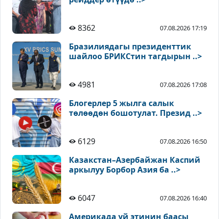
8362
07.08.2026 17:19
Бразилиядагы президенттик
шайлоо БРИКСтин тагдырын ..>
4981
07.08.2026 17:08
Блогерлер 5 жылга салык
төлөөдөн бошотулат. Презид ..>
6129
07.08.2026 16:50
Казакстан–Азербайжан Каспий
аркылуу Борбор Азия ба ..>
6047
07.08.2026 16:40
Америкада уй этинин баасы