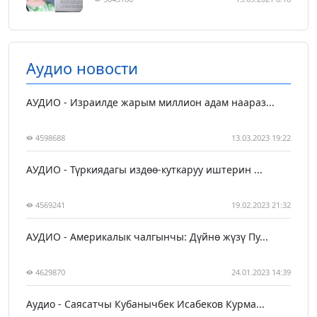
Аудио новости
АУДИО - Израилде жарым миллион адам наараз...
4598688
13.03.2023 19:22
АУДИО - Түркиядагы издөө-куткаруу иштерин ...
4569241
19.02.2023 21:32
АУДИО - Америкалык чалгынчы: Дүйнө жүзү Пу...
4629870
24.01.2023 14:39
Аудио - Саясатчы Кубанычбек Исабеков Курма...