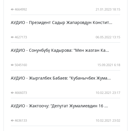
4664992
21.01.2023 18:15
АУДИО - Президент Садыр Жапаровдун Констит...
4627173
06.05.2022 13:15
АУДИО - Сонунбүбү Кадырова: “Мен жазган Ка...
5045160
15.09.2021 6:18
АУДИО - Жыргалбек Бабаев: “Кубанычбек Жума...
4666073
10.02.2021 23:17
АУДИО - Жактоочу: “Депутат Жумалиевдин 16 ...
4636133
10.02.2021 23:02