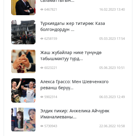
саламаттыгын...
6467821
16.02.2023 13:40
Түркиядагы жер титирөө: Каза
болгондордун ...
6258159
05.03.2023 17:54
Жаш жубайлар нике түнүндө
табышмактуу түрд...
6023221
05.06.2023 10:51
Алекса Грассо: Мен Шевченкого
реванш берүү...
5902314
06.03.2023 12:49
Элдик пикир: Анжелика Айчүрөк
Иманалиеваны...
5730943
22.06.2022 10:58