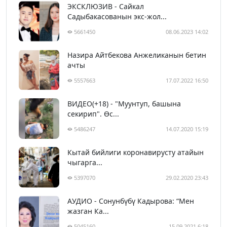
ЭКСКЛЮЗИВ - Сайкал
Садыбакасованын экс-жол...
5661450
08.06.2023 14:02
Назира Айтбекова Анжеликанын бетин
ачты
5557663
17.07.2022 16:50
ВИДЕО(+18) - "Муунтуп, башына
секирип". Өс...
5486247
14.07.2020 15:19
Кытай бийлиги коронавирусту атайын
чыгарга...
5397070
29.02.2020 23:43
АУДИО - Сонунбүбү Кадырова: “Мен
жазган Ка...
5045160
15.09.2021 6:18