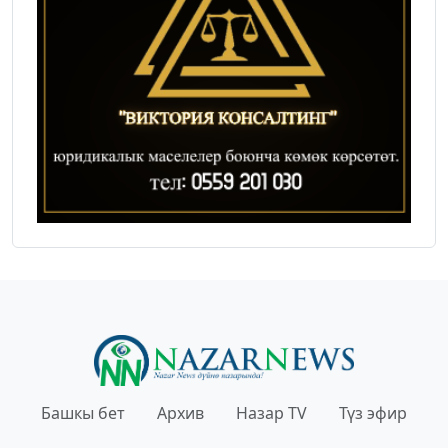
Башкы бет
Архив
Назар TV
Түз эфир