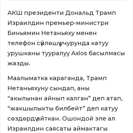
АКШ президенти Дональд Трамп
Израилдин премьер-министри
Биньямин Нетаньяху менен
телефон сүйлөшүү учурунда катуу
урушканы тууралуу Axios басылмасы
жазды.
Маалыматка караганда, Трамп
Нетаньяхуну сындап, аны
“акылынан айнып калган” деп атап,
“жакшылыкты билбейт” деп катуу
сөздөрдү айткан. Ошондой эле ал
Израилдин саясаты аймактагы