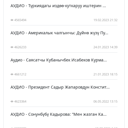
АУДИО - Түркиядагы издөө-куткаруу иштерин ...
4565494
19.02.2023 21:32
АУДИО - Америкалык чалгынчы: Дүйнө жүзү Пу...
4626233
24.01.2023 14:39
Аудио - Саясатчы Кубанычбек Исабеков Курма...
4661212
21.01.2023 18:15
АУДИО - Президент Садыр Жапаровдун Констит...
4623364
06.05.2022 13:15
АУДИО - Сонунбүбү Кадырова: “Мен жазган Ка...