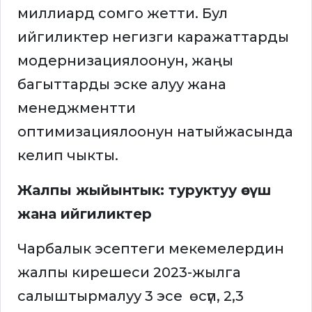
миллиард сомго жетти. Бул
ийгиликтер негизги каражаттарды
модернизациялоонун, жаңы
багыттарды эске алуу жана
менеджментти
оптимизациялоонун натыйжасында
келип чыкты.
Жалпы жыйынтык: туруктуу өсүш
жана ийгиликтер
Чарбалык эсептеги мекемелердин
жалпы кирешеси 2023-жылга
салыштырмалуу 3 эсе өсүп, 2,3