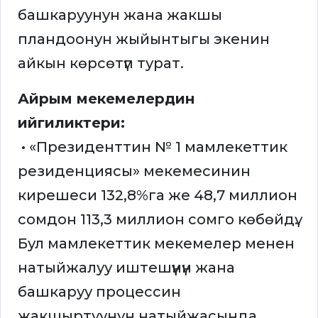
башкаруунун жана жакшы
пландоонун жыйынтыгы экенин
айкын көрсөтүп турат.
Айрым мекемелердин
ийгиликтери:
• «Президенттин № 1 мамлекеттик
резиденциясы» мекемесинин
кирешеси 132,8%га же 48,7 миллион
сомдон 113,3 миллион сомго көбөйдү.
Бул мамлекеттик мекемелер менен
натыйжалуу иштешүүнүн жана
башкаруу процессин
жакшыртуунун натыйжасында