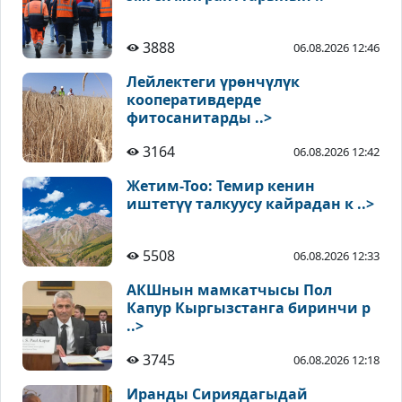
3888
06.08.2026 12:46
Лейлектеги үрөнчүлүк
кооперативдерде
фитосанитарды ..>
3164
06.08.2026 12:42
Жетим-Тоо: Темир кенин
иштетүү талкуусу кайрадан к ..>
5508
06.08.2026 12:33
АКШнын мамкатчысы Пол
Капур Кыргызстанга биринчи р
..>
3745
06.08.2026 12:18
Иранды Сириядагыдай