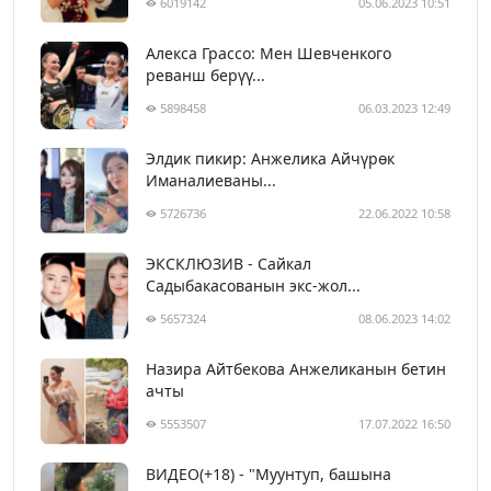
6019142
05.06.2023 10:51
Алекса Грассо: Мен Шевченкого
реванш берүү...
5898458
06.03.2023 12:49
Элдик пикир: Анжелика Айчүрөк
Иманалиеваны...
5726736
22.06.2022 10:58
ЭКСКЛЮЗИВ - Сайкал
Садыбакасованын экс-жол...
5657324
08.06.2023 14:02
Назира Айтбекова Анжеликанын бетин
ачты
5553507
17.07.2022 16:50
ВИДЕО(+18) - "Муунтуп, башына