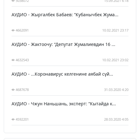
5038072
15.09.2021 6:18
АУДИО - Жыргалбек Бабаев: “Кубанычбек Жума...
4662091
10.02.2021 23:17
АУДИО - Жактоочу: “Депутат Жумалиевдин 16 ...
4632543
10.02.2021 23:02
АУДИО - ...Коронавирус келгенине аябай сүй...
4687678
31.03.2020 4:20
АУДИО - Чжун Наньшань, эксперт: “Кытайда к...
4592201
28.03.2020 4:05