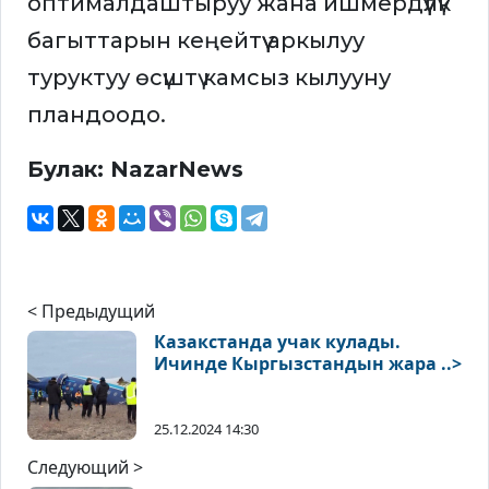
оптималдаштыруу жана ишмердүүлүк
багыттарын кеңейтүү аркылуу
туруктуу өсүштү камсыз кылууну
пландоодо.
Булак: NazarNews
< Предыдущий
Казакстанда учак кулады.
Ичинде Кыргызстандын жара ..>
25.12.2024 14:30
Следующий >