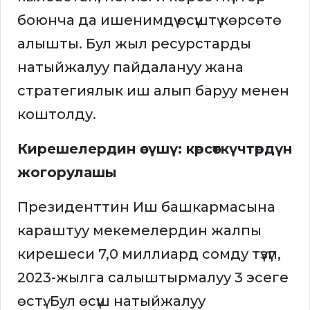
боюнча да ишенимдүү өсүштү көрсөтө
алышты. Бул жыл ресурстарды
натыйжалуу пайдалануу жана
стратегиялык иш алып баруу менен
коштолду.
Кирешелердин өсүшү: көрсөткүчтөрдүн
жогорулашы
Президенттин Иш башкармасына
караштуу мекемелердин жалпы
кирешеси 7,0 миллиард сомду түзүп,
2023-жылга салыштырмалуу 3 эсеге
өстү. Бул өсүш натыйжалуу