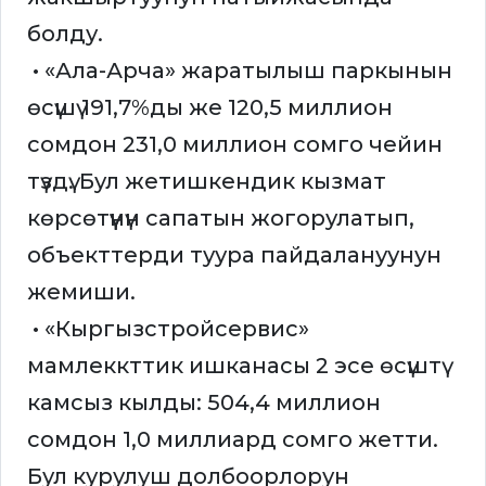
болду.
• «Ала-Арча» жаратылыш паркынын
өсүшү 191,7%ды же 120,5 миллион
сомдон 231,0 миллион сомго чейин
түздү. Бул жетишкендик кызмат
көрсөтүүнүн сапатын жогорулатып,
объекттерди туура пайдалануунун
жемиши.
• «Кыргызстройсервис»
мамлеккттик ишканасы 2 эсе өсүштү
камсыз кылды: 504,4 миллион
сомдон 1,0 миллиард сомго жетти.
Бул курулуш долбоорлорун