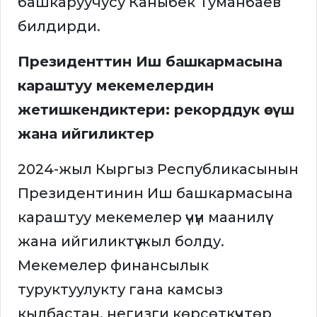
башкаруучусу Каныбек Туманбаев
билдирди.
Президенттин Иш башкармасына
караштуу мекемелердин
жетишкендиктери: рекорддук өсүш
жана ийгиликтер
2024-жыл Кыргыз Республикасынын
Президентинин Иш башкармасына
караштуу мекемелер үчүн маанилүү
жана ийгиликтүү жыл болду.
Мекемелер финансылык
туруктуулукту гана камсыз
кылбастан, негизги көрсөткүчтөр