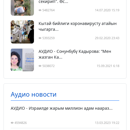
секирип". Өс...
5482764
14.07.2020 15:19
Кытай бийлиги коронавирусту атайын
чыгарга...
5393259
29.02.2020 23:43
АУДИО - Сонунбүбү Кадырова: “Мен
жазган Ка...
5038072
15.09.2021 6:18
Аудио новости
АУДИО - Израилде жарым миллион адам наараз...
4594826
13.03.2023 19:22