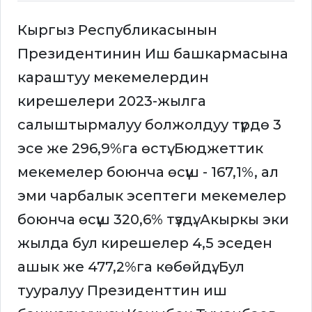
Кыргыз Республикасынын
Президентинин Иш башкармасына
караштуу мекемелердин
кирешелери 2023-жылга
салыштырмалуу болжолдуу түрдө 3
эсе же 296,9%га өстү. Бюджеттик
мекемелер боюнча өсүш - 167,1%, ал
эми чарбалык эсептеги мекемелер
боюнча өсүш 320,6% түздү. Акыркы эки
жылда бул кирешелер 4,5 эседен
ашык же 477,2%га көбөйдү. Бул
тууралуу Президенттин иш