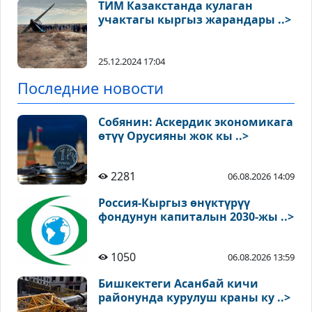
ТИМ Казакстанда кулаган
учактагы кыргыз жарандары ..>
25.12.2024 17:04
Последние новости
Собянин: Аскердик экономикага
өтүү Орусияны жок кы ..>
2281
06.08.2026 14:09
Россия-Кыргыз өнүктүрүү
фондунун капиталын 2030-жы ..>
1050
06.08.2026 13:59
Бишкектеги Асанбай кичи
районунда курулуш краны ку ..>