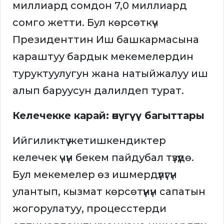
миллиард сомдон 7,0 миллиард
сомго жетти. Бул көрсөткүч
Президенттин Иш башкармасына
караштуу бардык мекемелердин
туруктуулугун жана натыйжалуу иш
алып баруусун далилдеп турат.
Келечекке карай: өнүгүү багыттары
Ийгиликтүү жетишкендиктер
келечек үчүн бекем пайдубал түзүүдө.
Бул мекемелер өз ишмердүүлүгүн
улантып, кызмат көрсөтүүнүн сапатын
жогорулатуу, процесстерди