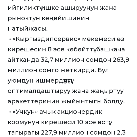
ийгиликтүү ишке ашыруунун жана
рыноктун кеңейишинин
натыйжасы.
• «Кыргыздипсервис» мекемеси өз
кирешесин 8 эсе көбөйттү, башкача
айтканда 32,7 миллион сомдон 263,9
миллион сомго жеткирди. Бул
уюмдун ишмердүүлүгүн
оптималдаштыруу жана жаңыртуу
аракеттеринин жыйынтыгы болду.
• «Учкун» ачык акционердик
коомунун кирешеси 10 эсе өстү,
тагырагы 227,9 миллион сомдон 2,3