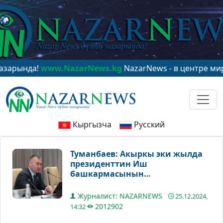
!
www.NazarNews.kg
NazarNews - в центре мирового в
Кыргызча
Русский
Туманбаев: Акыркы эки жылда
президенттин Иш
башкармасынын
карамагындагы мекемелердин
кирешеси 4,5 эсеге өстү
Журналист: NAZARNEWS
25.12.2024,
2012902
14:32