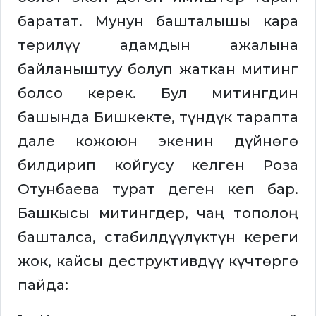
баратат. Мунун башталышы кара
терилүү адамдын ажалына
байланыштуу болуп жаткан митинг
болсо керек. Бул митингдин
башында Бишкекте, түндүк тарапта
дале кожоюн экенин дүйнөгө
билдирип койгусу келген Роза
Отунбаева турат деген кеп бар.
Башкысы митингдер, чаң тополоң
башталса, стабилдүүлүктүн кереги
жок, кайсы деструктивдүү күчтөргө
пайда: