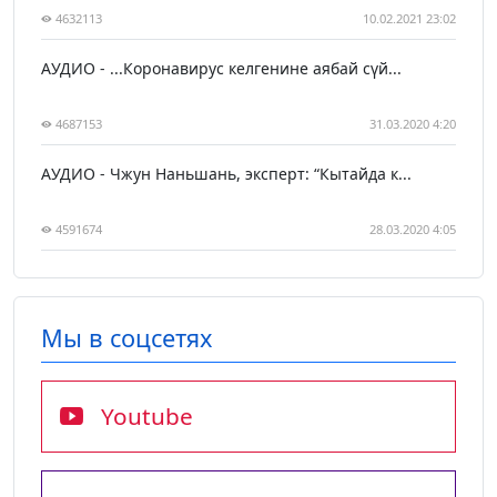
4632113
10.02.2021 23:02
АУДИО - ...Коронавирус келгенине аябай сүй...
4687153
31.03.2020 4:20
АУДИО - Чжун Наньшань, эксперт: “Кытайда к...
4591674
28.03.2020 4:05
Мы в соцсетях
Youtube