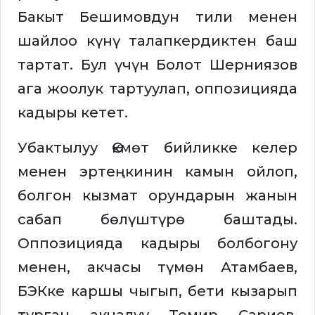
Бакыт Бешимовдун тили менен
шайлоо күнү талапкердиктен баш
тартат. Бул үчүн Болот Шерниязов
ага жоолук тартуулап, оппозицияда
кадыры кетет.
Убактылуу Өкмөт бийликке келер
менен эртеңкинин камын ойлоп,
болгон кызмат орундарын жанын
сабап бөлүштүрө баштады.
Оппозицияда кадыры болбогону
менен, акчасы түмөн Атамбаев,
БЭКке каршы чыгып, бети кызарып