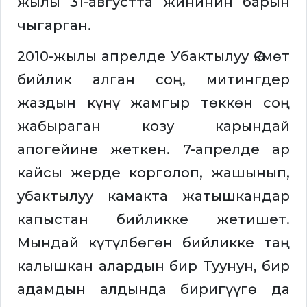
жылы 31-августта жининин барын
чыгарган.
2010-жылы апрелде Убактылуу Өкмөт
бийлик алган соң, митингдер
жаздын күнү жамгыр төккөн соң
жабыраган козу карындай
апогейине жеткен. 7-апрелде ар
кайсы жерде корголоп, жашынып,
убактылуу камакта жатышкандар
капыстан бийликке жетишет.
Мындай күтүлбөгөн бийликке таң
калышкан алардын бир Туунун, бир
адамдын алдында биригүүгө да