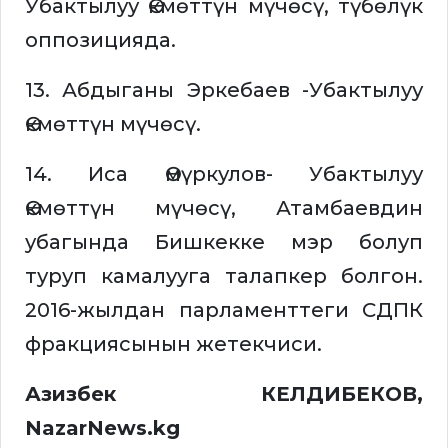
Убактылуу Өкмөттүн мүчөсү, түбөлүк
оппозицияда.
13. Абдыганы Эркебаев -Убактылуу
Өкмөттүн мүчөсү.
14. Иса Өмүркулов- Убактылуу
Өкмөттүн мүчөсү, Атамбаевдин
убагында Бишкекке мэр болуп
туруп камалууга талапкер болгон.
2016-жылдан парламенттеги СДПК
фракциясынын жетекчиси.
Азизбек КЕЛДИБЕКОВ,
NazarNews.kg