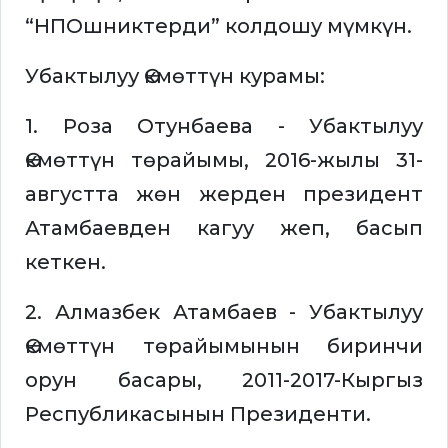
“НПОшниктерди” колдошу мүмкүн.
Убактылуу Өкмөттүн курамы:
1. Роза Отунбаева - Убактылуу
Өкмөттүн төрайымы, 2016-жылы 31-
августта жөн жерден президент
Атамбаевден кагуу жеп, басып
кеткен.
2. Алмазбек Атамбаев - Убактылуу
Өкмөттүн төрайымынын биринчи
орун басары, 2011-2017-Кыргыз
Республикасынын Президенти.