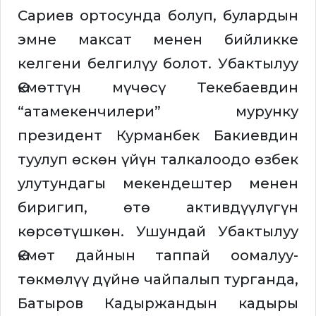
Сариев ортосунда болуп, булардын
эмне максат менен бийликке
келгени белгилүу болот. Убактылуу
Өкмөттүн мүчөсү Текебаевдин
“атамекенчилери” мурунку
президент Курманбек Бакиевдин
туулуп өскөн үйүн талкалоодо өзбек
улутундагы мекендештер менен
биригип, өтө активдүүлүгүн
көрсөтүшкөн. Ушундай Убактылуу
Өкмөт дайнын таппай оомалуу-
төкмөлүү дүйнө чайпалып турганда,
Батыров Кадыржандын кадыры