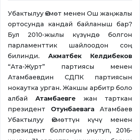
Убактылуу Өкмөт менен Ош жаңжалы
ортосунда кандай байланыш бар?
Бул 2010-жылы күзүндө болгон
парламенттик шайлоодон соң
билинди.
Акматбек Келдибеков
“Ата-Журт” партиясы менен
Атамбаевдин СДПК партиясын
нокаутка урган. Жакшы арбитр боло
албай
Атамбаевге
жан тарткан
президент
Отунбаевага
Атамбаев
Убактылуу Өкмөттүн күчү менен
президент болгонун унутуп, 2016-