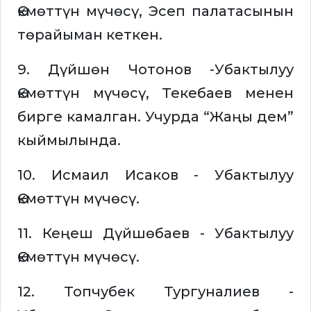
Өкмөттүн мүчөсү, Эсеп палатасынын
төрайыман кеткен.
9. Дүйшөн Чотонов -Убактылуу
Өкмөттүн мүчөсү, Текебаев менен
бирге камалган. Учурда “Жаңы дем”
кыймылында.
10. Исмаил Исаков - Убактылуу
Өкмөттүн мүчөсү.
11. Кеңеш Дүйшөбаев - Убактылуу
Өкмөттүн мүчөсү.
12. Топчубек Тургуналиев -