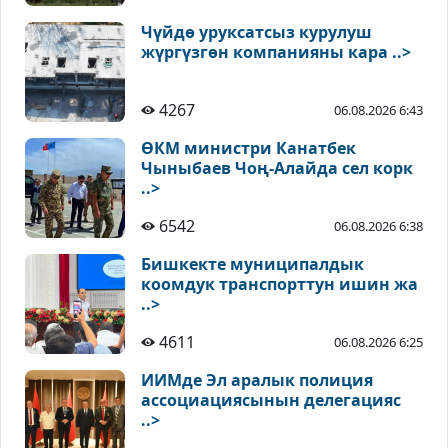
Чүйдө уруксатсыз курулуш
жүргүзгөн компанияны кара ..>
4267
06.08.2026 6:43
ӨКМ министри Канатбек
Чыныбаев Чоң-Алайда сел корк
..>
6542
06.08.2026 6:38
Бишкекте муниципалдык
коомдук транспорттун ишин жа
..>
4611
06.08.2026 6:25
ИИМде Эл аралык полиция
ассоциациясынын делегацияс
..>