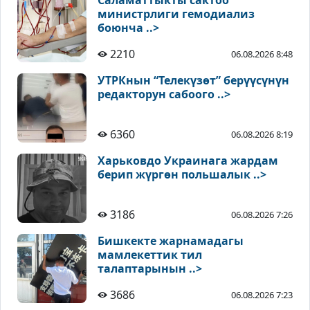
Саламаттыкты сактоо
министрлиги гемодиализ
боюнча ..>
2210
06.08.2026 8:48
УТРКнын “Телекүзөт” берүүсүнүн
редакторун сабоого ..>
6360
06.08.2026 8:19
Харьковдо Украинага жардам
берип жүргөн польшалык ..>
3186
06.08.2026 7:26
Бишкекте жарнамадагы
мамлекеттик тил
талаптарынын ..>
3686
06.08.2026 7:23