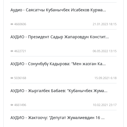
Аудио - Саясатчы Кубанычбек Исабеков Курма...
4660606
21.01.2023 18:15
АУДИО - Президент Садыр Жапаровдун Констит...
4622721
06.05.2022 13:15
АУДИО - Сонунбүбү Кадырова: “Мен жазган Ка...
5036168
15.09.2021 6:18
АУДИО - Жыргалбек Бабаев: “Кубанычбек Жума...
4661496
10.02.2021 23:17
АУДИО - Жактоочу: “Депутат Жумалиевдин 16 ...