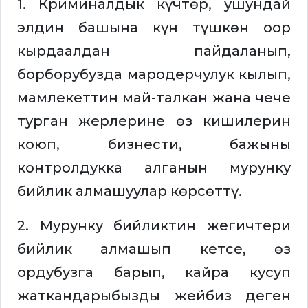
1. Криминалдык күчтөр, ушундай
элдин башына күн түшкөн оор
кырдаалдан пайдаланып,
борборубузда мародерчулук кылып,
мамлекеттин май-талкан жана чече
турган жерлерине өз кишилерин
коюп, бизнести, бажыны
контролдукка алганын мурунку
бийлик алмашуулар көрсөттү.
2. Мурунку бийликтин жегичтери
бийлик алмашып кетсе, өз
ордубузга барып, кайра кусуп
жаткандарыбызды жейбиз деген