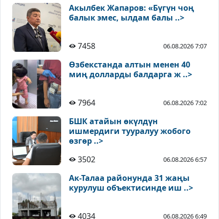
Акылбек Жапаров: «Бүгүн чоң
балык эмес, ылдам балы ..>
7458
06.08.2026 7:07
Өзбекстанда алтын менен 40
миң долларды балдарга ж ..>
7964
06.08.2026 7:02
БШК атайын өкүлдүн
ишмердиги тууралуу жобого
өзгөр ..>
3502
06.08.2026 6:57
Ак-Талаа районунда 31 жаңы
курулуш объектисинде иш ..>
4034
06.08.2026 6:49