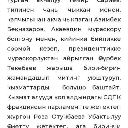
турган акчалуу Темир Сариев,
тилинен чаңы чыккан менен,
капчыгынан акча чыкпаган Азимбек
Бекназаров, Акаевдин мураскору
болгону менен, кийинки бийликке
сөөмөй кезеп, президенттикке
мураскорлуктан айрылган Өмүрбек
Текебаев жарыша бири-бирин
жамандашып митинг уюштуруп,
кызматтарды бөлүшө баштайт.
Кызмат алууда кол алдындагы СДПК
фракциясын парламентте жетектеп
жүргөн Роза Отунбаева Убактылуу
Өкмөттү жетектеп, ага биринчи