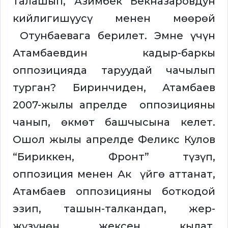
талашып, Азимбек Бекназаровдун
кийлигишүусү менен мөөрөй
Отунбаевага берилет. Эмне үчүн
Атамбаевдин кадыр-баркы
оппозицияда таруудай чачылып
турган? Биринчиден, Атамбаев
2007-жылы апрелде оппозицияны
чанып, өкмөт башчысына келет.
Ошол жылы апрелде Феликс Кулов
“Бириккен, Фронт” түзүп,
оппозиция менен Ак үйгө аттанат,
Атамбаев оппозицияны боткодой
эзип, ташын-талкандап, жер-
жүзүнөн жексен кылат.