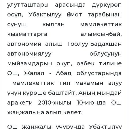
улутташтары арасында дүркүрөп
өсүп, Убактылуу Өкмөт тарабынан
сунуш кылган мамлекеттик
кызматтарга алымсынбай,
автономия алыш Тоолуу-Бадахшан
автономиялуу облусунун
мыйзамдарын окуп, өзбек тилине
Ош, Жалал - Абад облустарында
мамлекеттик тил макамын алуу
үчүн күрөшө баштайт. Анын мындай
аракети 2010-жылы 10-июнда Ош
жаңжалына алып келет.
Ош жаңжалы учурунда Убактылуу