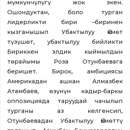
мүмкүнчүлүгү жок экен.
Ошондуктан, боло турган
лидерликти бири –биринен
кызганышып Убактылуу Өкмөт
түзүшөт, убактылуу бийликти
Бириккен элдик кыймылдын
төрайымы Роза Отунбаевага
беришет. Бирок, амбициясы
Америкадан ашкан Алмазбек
Атамбаев, өзүнүн кадыр-баркы
оппозицияда таруудай чачылып
турганы аз келгенсип,
Отунбаевадан Убактылуу Өкмөттү