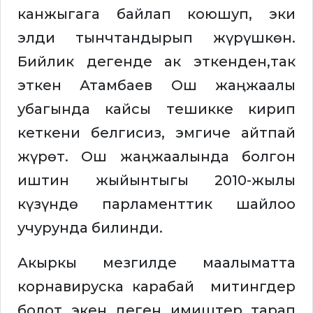
канжыгага байлап коюшуп, эки
элди тынчтандырып жүрүшкөн.
Бийлик дегенде ак эткенден,так
эткен Атамбаев Ош жаңжаалы
убагында кайсы тешикке кирип
кеткени белгисиз, эмгиче айтпай
жүрөт. Ош жаңжаалында болгон
иштин жыйынтыгы 2010-жылы
күзүндө парламенттик шайлоо
учурунда билинди.
Акыркы мезгилде маалыматта
корнавируска карабай митингдер
болот экен деген имиштер тарап