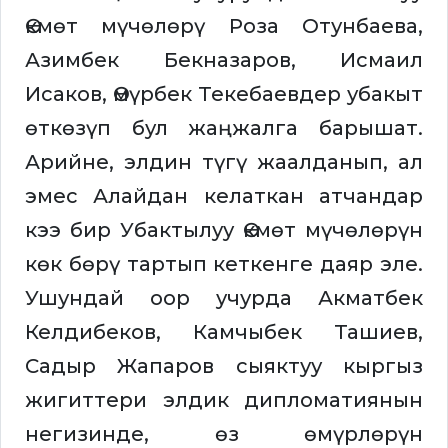
Өкмөт мүчөлөрү Роза Отунбаева,
Азимбек Бекназаров, Исмаил
Исаков, Өмүрбек Текебаевдер убакыт
өткөзүп бул жаңжалга барышат.
Арийне, элдин түгү жаалданып, ал
эмес Алайдан келаткан атчандар
кээ бир Убактылуу Өкмөт мүчөлөрүн
көк бөрү тартып кеткенге даяр эле.
Ушундай оор учурда Акматбек
Келдибеков, Камчыбек Ташиев,
Садыр Жапаров сыяктуу кыргыз
жигиттери элдик дипломатиянын
негизинде, өз өмүрлөрүн