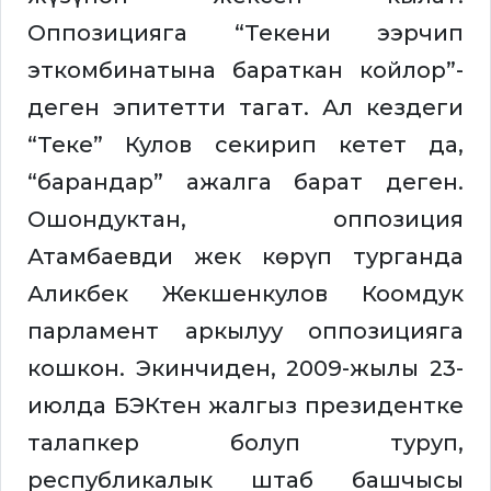
Оппозицияга “Текени ээрчип
эткомбинатына бараткан койлор”-
деген эпитетти тагат. Ал кездеги
“Теке” Кулов секирип кетет да,
“барандар” ажалга барат деген.
Ошондуктан, оппозиция
Атамбаевди жек көрүп турганда
Аликбек Жекшенкулов Коомдук
парламент аркылуу оппозицияга
кошкон. Экинчиден, 2009-жылы 23-
июлда БЭКтен жалгыз президентке
талапкер болуп туруп,
республикалык штаб башчысы