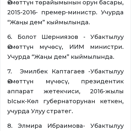
Өкмөттүн төрайымынын орун басары,
2015-2016- премер-министр. Учурда
“Жаңы дем” кыймылында.
6. Болот Шерниязов - Убактылуу
Өкмөттүн мүчөсү, ИИМ министри.
Учурда “Жаңы дем” кыймылында.
7. Эмилбек Каптагаев -Убактылуу
Өкмөттүн мүчөсү, президентик
аппарат жетекчиси, 2016-жылы
Ысык-Көл губернаторунан кеткен,
учурда Улуу стратег.
8. Элмира Ибраимова- Убактылуу