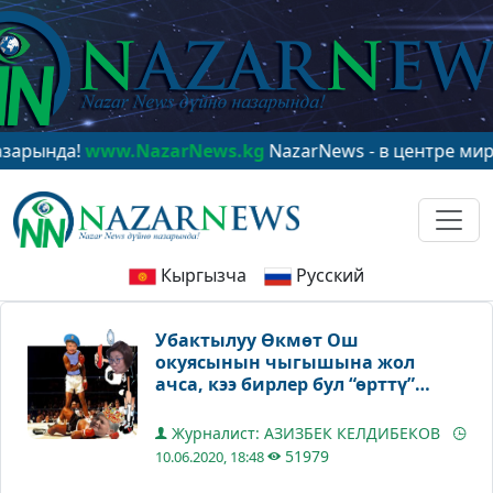
w.NazarNews.kg
NazarNews - в центре мирового вним
Кыргызча
Русский
Убактылуу Өкмөт Ош
окуясынын чыгышына жол
ачса, кээ бирлер бул “өрттү”
өчүрүүгө жанталашкан
Журналист: АЗИЗБЕК КЕЛДИБЕКОВ
51979
10.06.2020, 18:48