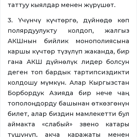
таттуу кыялдар менен жүрүшөт.
3. Үчүнчү күчтөргө, дүйнөдө көп
полярдуулукту колдоп, жалгыз
АКШнын бийлик монополиясына
каршы күчтөр түзүлүп жаканда, бир
гана АКШ дүйнөлүк лидер болсун
деген топ бардык тартипсиздикти
колдошу мүмкүн. Алар Кыргызстан
Борбордук Азияда бир нече чаң
тополоңдорду башынан өткөзгөнүн
билет, алар биздин мамлекетти бул
аймакта «слабый» звено катары
түшүнүп, акча каражаты менен