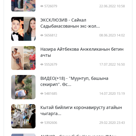
5726079
22.06.2022 10:58
ЭКСКЛЮЗИВ - Сайкал
Садыбакасованын экс-жол...
5656812
08.06.2023 14:02
Назира Айтбекова Анжеликанын бетин
ачты
5552679
17.07.2022 16:50
ВИДЕО(+18) - "Муунтуп, башына
секирип". Өс...
5481685
14.07.2020 15:19
Кытай бийлиги коронавирусту атайын
чыгарга...
5392606
29.02.2020 23:43