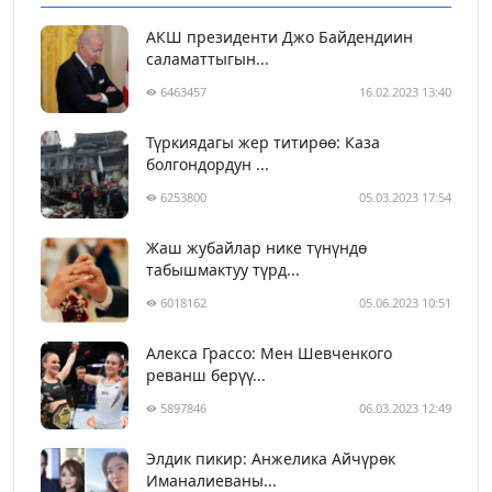
АКШ президенти Джо Байдендиин
саламаттыгын...
6463457
16.02.2023 13:40
Түркиядагы жер титирөө: Каза
болгондордун ...
6253800
05.03.2023 17:54
Жаш жубайлар нике түнүндө
табышмактуу түрд...
6018162
05.06.2023 10:51
Алекса Грассо: Мен Шевченкого
реванш берүү...
5897846
06.03.2023 12:49
Элдик пикир: Анжелика Айчүрөк
Иманалиеваны...