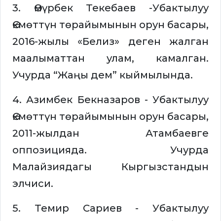
3. Өмүрбек Текебаев -Убактылуу
Өкмөттүн төрайымынын орун басары,
2016-жылы «Белиз» деген жалган
маалыматтан улам, камалган.
Учурда “Жаңы дем” кыймылында.
4. Азимбек Бекназаров - Убактылуу
Өкмөттүн төрайымынын орун басары,
2011-жылдан Атамбаевге
оппозицияда. Учурда
Малайзиядагы Кыргызстандын
элчиси.
5. Темир Сариев - Убактылуу