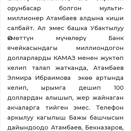
орунбасар болгон мульти-
миллионер Атамбаев алдына киши
салбайт. Ал эмес башка Убактылуу
Өкмөттүн мүчөлөрү Банк
ячейкасындагы миллиондогон
долларларды КАМАЗ менен жуктөп
келип талап жатканда, Атамбаев
Элмира Ибраимова экөө артында
келип, ырымга дешип 100
доллардан алышып, жер жайнаган
акчаларга тийген эмес. Телефон
аркылуу кагылыш Бажы башчысын
дайындоодо Атамбаев, Бекназаров,