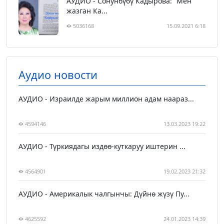
АУДИО - Сонунбүбү Кадырова: “Мен
жазган Ка...
5036168
15.09.2021 6:18
Аудио новости
АУДИО - Израилде жарым миллион адам наараз...
4594146
13.03.2023 19:22
АУДИО - Түркиядагы издөө-куткаруу иштерин ...
4564901
19.02.2023 21:32
АУДИО - Америкалык чалгынчы: Дүйнө жүзү Пу...
4625592
24.01.2023 14:39