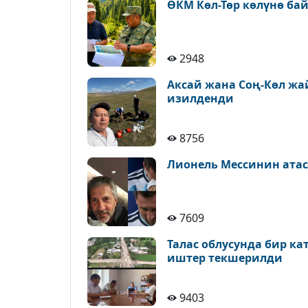
ӨКМ Көл-Төр көлүнө ба
2948
Аксай жана Соң-Көл ж
изилденди
8756
Лионель Мессинин атас
7609
Талас облусунда бир к
иштер текшерилди
9403