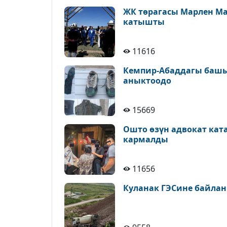
ЖК төрагасы Марлен М
катышты
11616
Кемпир-Абаддагы башы
аныктоодо
15669
Ошто өзүн адвокат кат
кармалды
11656
Куланак ГЭСине байлан