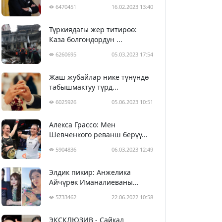
6470451
16.02.2023 13:40
Түркиядагы жер титирөө:
Каза болгондордун ...
6260695
05.03.2023 17:54
Жаш жубайлар нике түнүндө
табышмактуу түрд...
6025926
05.06.2023 10:51
Алекса Грассо: Мен
Шевченкого реванш берүү...
5904836
06.03.2023 12:49
Элдик пикир: Анжелика
Айчүрөк Иманалиеваны...
5733462
22.06.2022 10:58
ЭКСКЛЮЗИВ - Сайкал