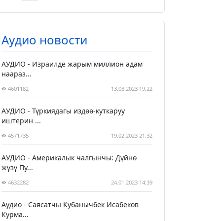
Аудио новости
АУДИО - Израилде жарым миллион адам
наараз...
4601182
13.03.2023 19:22
АУДИО - Түркиядагы издөө-куткаруу
иштерин ...
4571735
19.02.2023 21:32
АУДИО - Америкалык чалгынчы: Дүйнө
жүзү Пу...
4632282
24.01.2023 14:39
Аудио - Саясатчы Кубанычбек Исабеков
Курма...