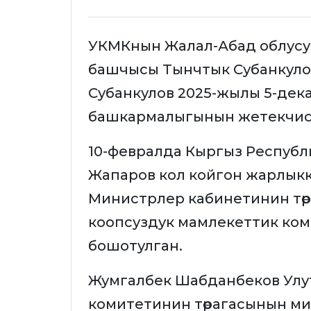
УКМКнын Жалал-Абад облус
башчысы Тынчтык Субанкуло
Субанкулов 2025-жылы 5-де
башкармалыгынын жетекчиси
10-февралда Кыргыз Респуб
Жапаров кол койгон жарлык
Министрлер кабинетинин төр
коопсуздук мамлекеттик ком
бошотулган.
Жумгалбек Шабданбеков Улу
комитетинин төрагасынын ми