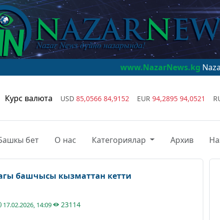
www.NazarNews.kg
NazarNews - дүй
Курс валюта
USD
85,0566
84,9152
EUR
94,2895
94,0521
R
Башкы бет
О нас
Категориялар
Архив
На
агы башчысы кызматтан кетти
23114
17.02.2026, 14:09