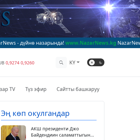
нө назарында!
www.NazarNews.kg
NazarNews - в центр
KY
UB
0,9274
0,9260
зар TV
Түз эфир
Сайтты башкаруу
Эң көп окулгандар
АКШ президенти Джо
Байдендиин саламаттыгын...