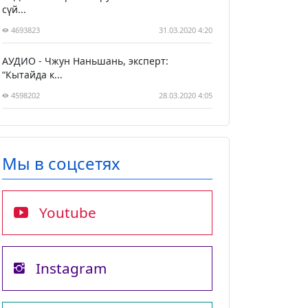
сүй...
4693823
31.03.2020 4:20
АУДИО - Чжун Наньшань, эксперт:
“Кытайда к...
4598202
28.03.2020 4:05
Мы в соцсетях
Youtube
Instagram