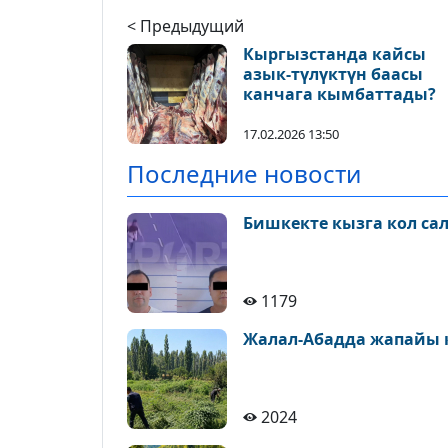
< Предыдущий
Кыргызстанда кайсы
азык-түлүктүн баасы
канчага кымбаттады?
17.02.2026 13:50
Последние новости
Бишкекте кызга кол са
1179
Жалал-Абадда жапайы 
2024