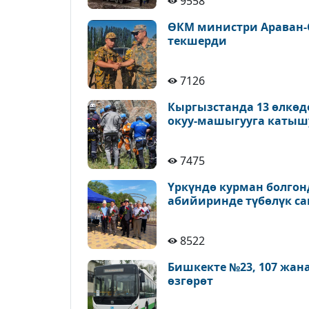
9558
ӨКМ министри Араван-
текшерди
7126
Кыргызстанда 13 өлкөд
окуу-машыгууга катыш
7475
Үркүндө курман болгон
абийиринде түбөлүк с
8522
Бишкекте №23, 107 жан
өзгөрөт