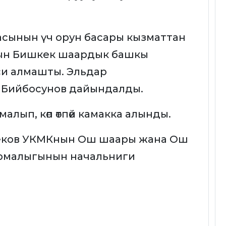
сынын үч орун басары кызматтан
ын Бишкек шаардык башкы
и алмашты. Эльдар
 Бийбосунов дайындалды.
лып, көп өтпөй камакка алынды.
беков УКМКнын Ош шаары жана Ош
рмалыгынын начальниги