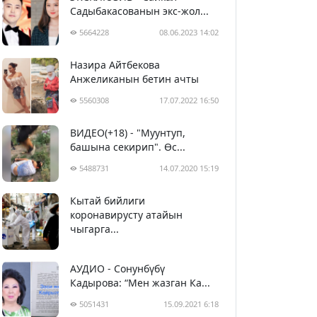
Садыбакасованын экс-жол...
5664228
08.06.2023 14:02
Назира Айтбекова
Анжеликанын бетин ачты
5560308
17.07.2022 16:50
ВИДЕО(+18) - "Муунтуп,
башына секирип". Өс...
5488731
14.07.2020 15:19
Кытай бийлиги
5399884
29.02.2020 23:43
коронавирусту атайын
чыгарга...
АУДИО - Сонунбүбү
Кадырова: “Мен жазган Ка...
5051431
15.09.2021 6:18