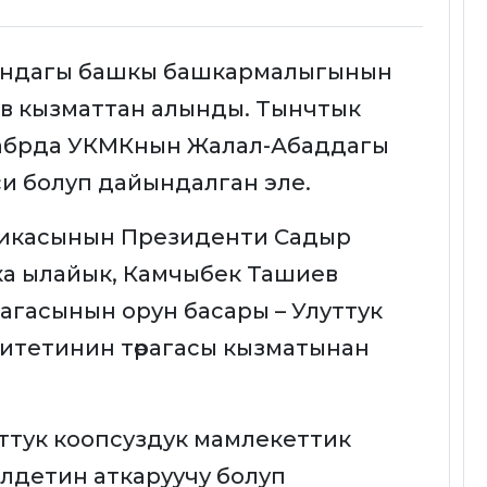
ундагы башкы башкармалыгынын
в кызматтан алынды. Тынчтык
кабрда УКМКнын Жалал-Абаддагы
 болуп дайындалган эле.
ликасынын Президенти Садыр
ка ылайык, Камчыбек Ташиев
агасынын орун басары – Улуттук
итетинин төрагасы кызматынан
ттук коопсуздук мамлекеттик
лдетин аткаруучу болуп