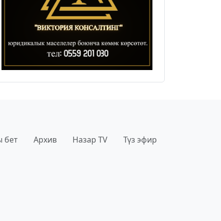
 бет
Архив
Назар TV
Түз эфир