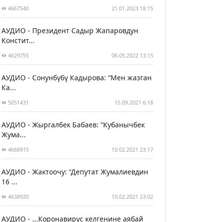
4667540
21.01.2023 18:15
АУДИО - Президент Садыр Жапаровдун
Констит...
4629755
06.05.2022 13:15
АУДИО - Сонунбүбү Кадырова: “Мен жазган
Ка...
5051431
15.09.2021 6:18
АУДИО - Жыргалбек Бабаев: “Кубанычбек
Жума...
4668915
10.02.2021 23:17
АУДИО - Жактоочу: “Депутат Жумалиевдин
16 ...
4638920
10.02.2021 23:02
АУДИО - ...Коронавирус келгенине аябай