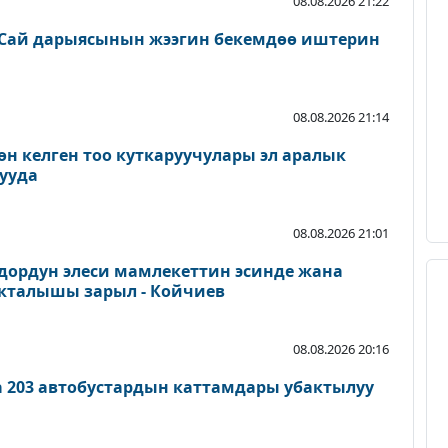
08.08.2026 21:22
Сай дарыясынын жээгин бекемдөө иштерин
08.08.2026 21:14
өн келген тоо куткаруучулары эл аралык
ууда
08.08.2026 21:01
дордун элеси мамлекеттин эсинде жана
акталышы зарыл - Койчиев
08.08.2026 20:16
а 203 автобустардын каттамдары убактылуу