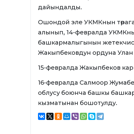
дайындалды.
Ошондой эле УКМКнын төрага
алынып, 14-февралда УКМКн
башкармалыгынын жетекчис
Жакыпбековдун ордуна Улан
15-февралда Жакыпбеков карма
16-февралда Салмоор Жума
облусу боюнча башкы башка
кызматынан бошотулду.