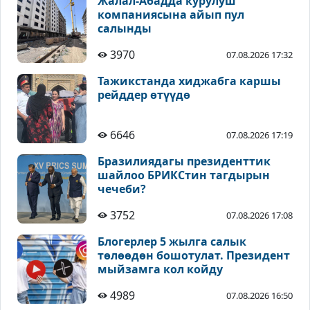
Жалал-Абадда курулуш
компаниясына айып пул
салынды
3970
07.08.2026 17:32
Тажикстанда хиджабга каршы
рейддер өтүүдө
6646
07.08.2026 17:19
Бразилиядагы президенттик
шайлоо БРИКСтин тагдырын
чечеби?
3752
07.08.2026 17:08
Блогерлер 5 жылга салык
төлөөдөн бошотулат. Президент
мыйзамга кол койду
4989
07.08.2026 16:50