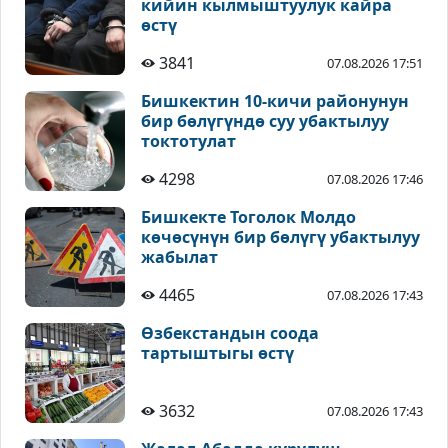
кийин кылмыштуулук кайра
өстү
3841
07.08.2026 17:51
Бишкектин 10-кичи районунун
бир бөлүгүндө суу убактылуу
токтотулат
4298
07.08.2026 17:46
Бишкекте Тоголок Молдо
көчөсүнүн бир бөлүгү убактылуу
жабылат
4465
07.08.2026 17:43
Өзбекстандын соода
тартыштыгы өстү
3632
07.08.2026 17:43