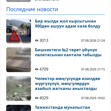
Последние новости
Бир жылда жол кырсыгынан
900дөн ашуун адам каза болду
3013
07.08.2026 21:24
Бишкектеги №2 төрөт үйүнүн
палатасынан кантала табылды
4709
07.08.2026 21:15
Челектор мөңгүсүндө изилдөө
жүргүзүлүп, мөңгүлөрдүн
азайып жатканы аныкталды
4029
07.08.2026 18:02
Тажикстанда мунапыстан