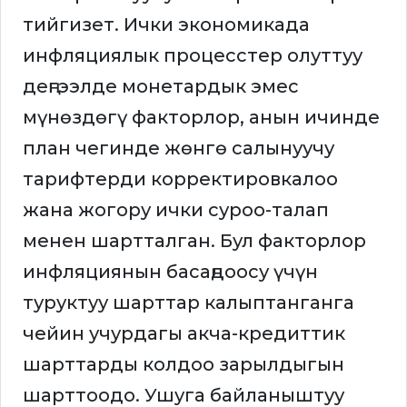
тийгизет. Ички экономикада
инфляциялык процесстер олуттуу
деңгээлде монетардык эмес
мүнөздөгү факторлор, анын ичинде
план чегинде жөнгө салынуучу
тарифтерди корректировкалоо
жана жогору ички суроо-талап
менен шартталган. Бул факторлор
инфляциянын басаңдоосу үчүн
туруктуу шарттар калыптанганга
чейин учурдагы акча-кредиттик
шарттарды колдоо зарылдыгын
шарттоодо. Ушуга байланыштуу