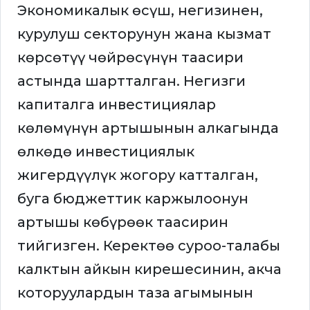
Экономикалык өсүш, негизинен,
курулуш секторунун жана кызмат
көрсөтүү чөйрөсүнүн таасири
астында шартталган. Негизги
капиталга инвестициялар
көлөмүнүн артышынын алкагында
өлкөдө инвестициялык
жигердүүлүк жогору катталган,
буга бюджеттик каржылоонун
артышы көбүрөөк таасирин
тийгизген. Керектөө суроо-талабы
калктын айкын кирешесинин, акча
которуулардын таза агымынын