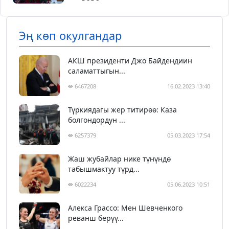
Эң көп окулгандар
АКШ президенти Джо Байдендиин
саламаттыгын...
6467208
16.02.2023 13:40
Түркиядагы жер титирөө: Каза
болгондордун ...
6257379
05.03.2023 17:54
Жаш жубайлар нике түнүндө
табышмактуу түрд...
6022234
05.06.2023 10:51
Алекса Грассо: Мен Шевченкого
реванш берүү...