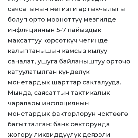
саясатынын негизги артыкчылыгы
болуп орто мөөнөттүү мезгилде
инфляциянын 5-7 пайыздык
максаттуу көрсөткүч чегинде
калыптанышын камсыз кылуу
саналат, ушуга байланыштуу орточо
катуулатылган күндөлүк
монетардык шарттар сакталууда.
Мында, саясаттын тактикалык
чаралары инфляциянын
монетардык факторлорун чектөөгө
багытталган: банк секторунда
жогору ликвиддүүлүк деңгээли