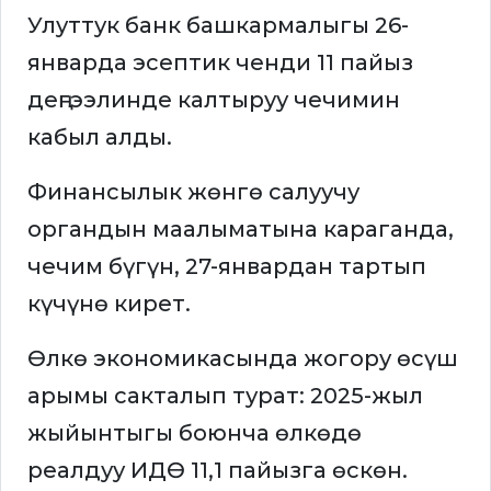
Улуттук банк башкармалыгы 26-
январда эсептик ченди 11 пайыз
деңгээлинде калтыруу чечимин
кабыл алды.
Финансылык жөнгө салуучу
органдын маалыматына караганда,
чечим бүгүн, 27-январдан тартып
күчүнө кирет.
Өлкө экономикасында жогору өсүш
арымы сакталып турат: 2025-жыл
жыйынтыгы боюнча өлкөдө
реалдуу ИДӨ 11,1 пайызга өскөн.