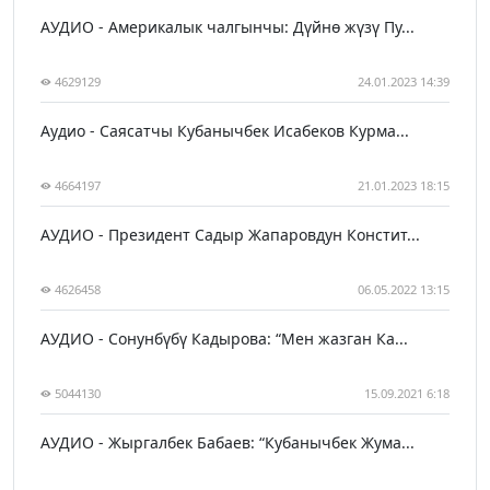
АУДИО - Америкалык чалгынчы: Дүйнө жүзү Пу...
4629129
24.01.2023 14:39
Аудио - Саясатчы Кубанычбек Исабеков Курма...
4664197
21.01.2023 18:15
АУДИО - Президент Садыр Жапаровдун Констит...
4626458
06.05.2022 13:15
АУДИО - Сонунбүбү Кадырова: “Мен жазган Ка...
5044130
15.09.2021 6:18
АУДИО - Жыргалбек Бабаев: “Кубанычбек Жума...