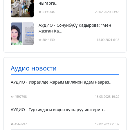
чыгарга...
5396344
29.02.2020 23:43
АУДИО - Сонунбүбү Кадырова: “Мен
жазган Ка...
5044130
15.09.2021 6:18
Аудио новости
АУДИО - Израилде жарым миллион адам наараз...
4597798
13.03.2023 19:22
АУДИО - Түркиядагы издөө-куткаруу иштерин ...
4568297
19.02.2023 21:32