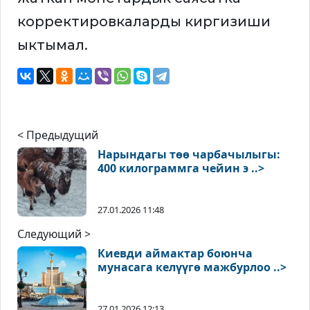
корректировкаларды киргизиши
ыктымал.
< Предыдущий
Нарындагы төө чарбачылыгы:
400 килограммга чейин э ..>
27.01.2026 11:48
Следующий >
Киевди аймактар боюнча
мунасага келүүгө мажбурлоо ..>
27.01.2026 12:13