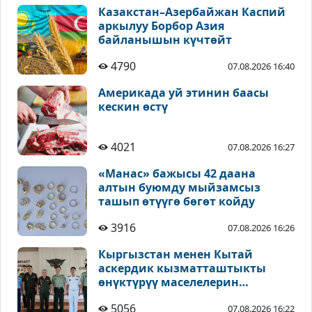
Казакстан–Азербайжан Каспий
аркылуу Борбор Азия
байланышын күчтөйт
4790
07.08.2026 16:40
Америкада уй этинин баасы
кескин өстү
4021
07.08.2026 16:27
«Манас» бажысы 42 даана
алтын буюмду мыйзамсыз
ташып өтүүгө бөгөт койду
3916
07.08.2026 16:26
Кыргызстан менен Кытай
аскердик кызматташтыкты
өнүктүрүү маселелерин
талкуулады
5056
07.08.2026 16:22