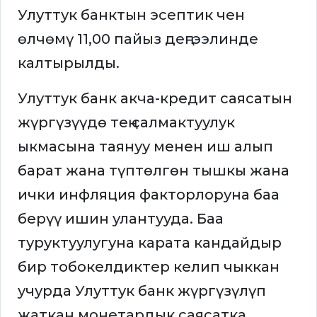
Улуттук банктын эсептик чен
өлчөмү 11,00 пайыз деңгээлинде
калтырылды.
Улуттук банк акча-кредит саясатын
жүргүзүүдө тең салмактуулук
ыкмасына таянуу менен иш алып
барат жана түптөлгөн тышкы жана
ички инфляция факторлоруна баа
берүү ишин улантууда. Баа
туруктуулугуна карата кандайдыр
бир тобокелдиктер келип чыккан
учурда Улуттук банк жүргүзүлүп
жаткан монетардык саясатка