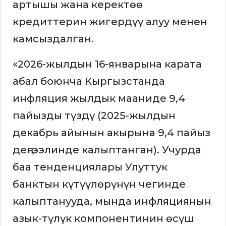
артышы жана керектөө
кредиттерин жигердүү алуу менен
камсыздалган.
«2026-жылдын 16-январына карата
абал боюнча Кыргызстанда
инфляция жылдык мааниде 9,4
пайызды түздү (2025-жылдын
декабрь айынын акырына 9,4 пайыз
деңгээлинде калыптанган). Учурда
баа тенденциялары Улуттук
банктын күтүүлөрүнүн чегинде
калыптанууда, мында инфляциянын
азык-түлүк компонентинин өсүш