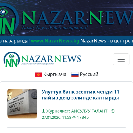
нда!
www.NazarNews.kg
NazarNews - в центре мировог
Кыргызча
Русский
Улуттук банк эсептик ченди 11
пайыз деңгээлинде калтырды
Журналист: АЙСУЛУУ ТАЛАНТ
17845
27.01.2026, 11:58