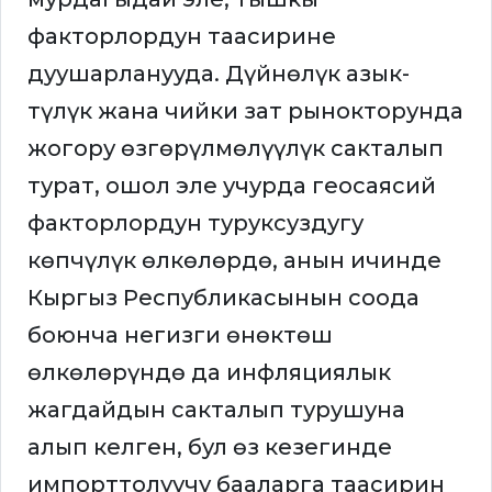
факторлордун таасирине
дуушарланууда. Дүйнөлүк азык-
түлүк жана чийки зат рынокторунда
жогору өзгөрүлмөлүүлүк сакталып
турат, ошол эле учурда геосаясий
факторлордун туруксуздугу
көпчүлүк өлкөлөрдө, анын ичинде
Кыргыз Республикасынын соода
боюнча негизги өнөктөш
өлкөлөрүндө да инфляциялык
жагдайдын сакталып турушуна
алып келген, бул өз кезегинде
импорттолуучу бааларга таасирин