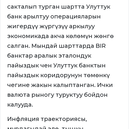
сакталып турган шартта Улуттук
банк арылтуу операцияларын
жигердүү жүргүзүү аркылуу
экономикада акча көлөмүн жөнгө
салган. Мындай шарттарда BIR
банктар аралык эталондук
пайыздык чен Улуттук банктын
пайыздык коридорунун төмөнкү
чегине жакын калыптанган. Ички
валюта рыногу туруктуу бойдон
калууда.
Инфляция траекториясы,
мурдагыдай эле, тышкы