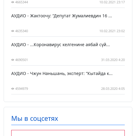
4665344
10.02.2021 23:17
АУДИО - Жактоочу: “Депутат Жумалиевдин 16 ...
4635340
10.02.2021 23:02
АУДИО - ...Коронавирус келгенине аябай сүй...
4690501
31.03.2020 4:20
АУДИО - Чжун Наньшань, эксперт: “Кытайда к...
4594979
28.03.2020 4:05
Мы в соцсетях