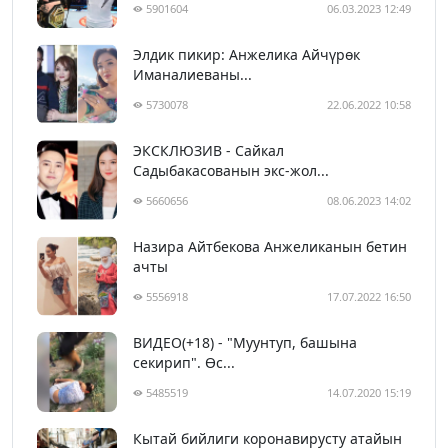
5901604
06.03.2023 12:49
Элдик пикир: Анжелика Айчүрөк
Иманалиеваны...
5730078
22.06.2022 10:58
ЭКСКЛЮЗИВ - Сайкал
Садыбакасованын экс-жол...
5660656
08.06.2023 14:02
Назира Айтбекова Анжеликанын бетин
ачты
5556918
17.07.2022 16:50
ВИДЕО(+18) - "Муунтуп, башына
секирип". Өс...
5485519
14.07.2020 15:19
Кытай бийлиги коронавирусту атайын