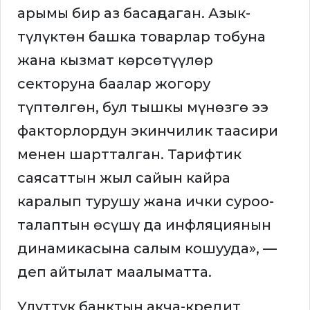
арымы бир аз басаңдаган. Азык-
түлүктөн башка товарлар тобуна
жана кызмат көрсөтүүлөр
секторуна баалар жогору
түптөлгөн, бул тышкы мүнөзгө ээ
факторлордун экинчилик таасири
менен шартталган. Тарифтик
саясаттын жыл сайын кайра
каралып турушу жана ички суроо-
талаптын өсүшү да инфляциянын
динамикасына салым кошууда», —
деп айтылат маалыматта.
Улуттук банктын акча-кредит