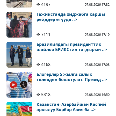
4197
07.08.2026 17:32
Тажикстанда хиджабга каршы
рейддер өтүүдө ..>
7111
07.08.2026 17:19
Бразилиядагы президенттик
шайлоо БРИКСтин тагдырын ..>
4168
07.08.2026 17:08
Блогерлер 5 жылга салык
төлөөдөн бошотулат. Презид ..>
5318
07.08.2026 16:50
Казакстан–Азербайжан Каспий
аркылуу Борбор Азия ба ..>