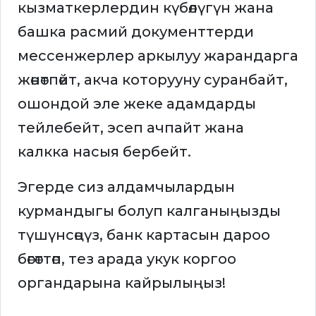
кызматкерлердин күбөлүгүн жана
башка расмий документтерди
мессенжерлер аркылуу жарандарга
жөнөтпөйт, акча которууну суранбайт,
ошондой эле жеке адамдарды
тейлебейт, эсеп ачпайт жана
калкка насыя бербейт.
Эгерде сиз алдамчылардын
курмандыгы болуп калганыңызды
түшүнсөңүз, банк картасын дароо
бөгөттөп, тез арада укук коргоо
органдарына кайрылыңыз!