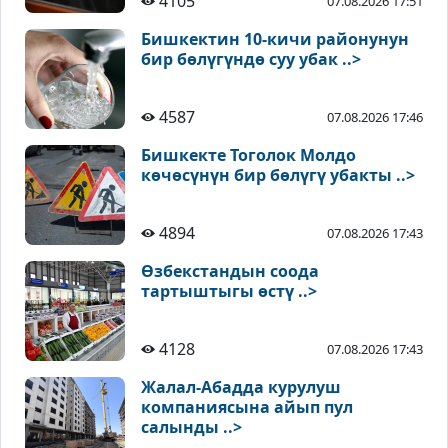
4105
07.08.2026 17:51
Бишкектин 10-кичи районунун
бир бөлүгүндө суу убак ..>
4587
07.08.2026 17:46
Бишкекте Тоголок Молдо
көчөсүнүн бир бөлүгү убакты ..>
4894
07.08.2026 17:43
Өзбекстандын соода
тартыштыгы өстү ..>
4128
07.08.2026 17:43
Жалал-Абадда курулуш
компаниясына айып пул
салынды ..>