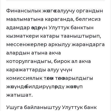
Финансылык жөнгө салуучу органдын
маалыматына караганда, белгисиз
адамдар өздөрүн Улуттук банктын
кызматкери катары тааныштырып,
мессенжерлер аркылуу жарандарга
алардын атына акча
которулгандыгы, бирок ал акча
каражаттарды алуу үчүн
комиссиялык төлөм төлөө зарылдыгы
жөнүндө билдирүүлөрдү жөнөтүп
жатышат.
Ушуга байланыштуу Улуттук банк