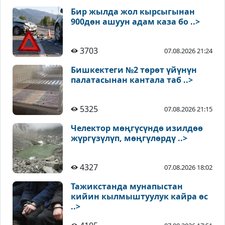
Бир жылда жол кырсыгынан
900дөн ашуун адам каза бо ..>
3703
07.08.2026 21:24
Бишкектеги №2 төрөт үйүнүн
палатасынан кантала таб ..>
5325
07.08.2026 21:15
Челектор мөңгүсүндө изилдөө
жүргүзүлүп, мөңгүлөрдү ..>
4327
07.08.2026 18:02
Тажикстанда мунапыстан
кийин кылмыштуулук кайра өс
..>