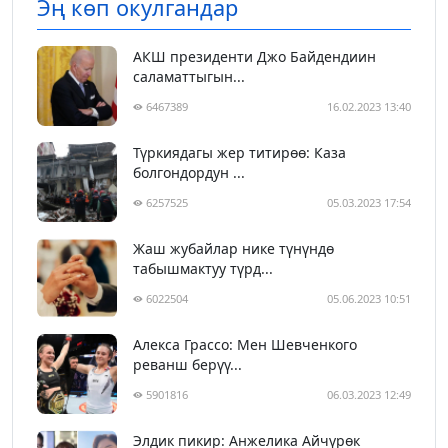
Эң көп окулгандар
АКШ президенти Джо Байдендиин
саламаттыгын...
6467389
16.02.2023 13:40
Түркиядагы жер титирөө: Каза
болгондордун ...
6257525
05.03.2023 17:54
Жаш жубайлар нике түнүндө
табышмактуу түрд...
6022504
05.06.2023 10:51
Алекса Грассо: Мен Шевченкого
реванш берүү...
5901816
06.03.2023 12:49
Элдик пикир: Анжелика Айчүрөк