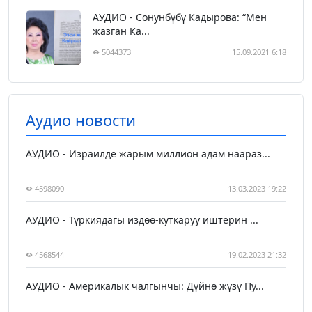
АУДИО - Сонунбүбү Кадырова: “Мен
жазган Ка...
5044373
15.09.2021 6:18
Аудио новости
АУДИО - Израилде жарым миллион адам наараз...
4598090
13.03.2023 19:22
АУДИО - Түркиядагы издөө-куткаруу иштерин ...
4568544
19.02.2023 21:32
АУДИО - Америкалык чалгынчы: Дүйнө жүзү Пу...