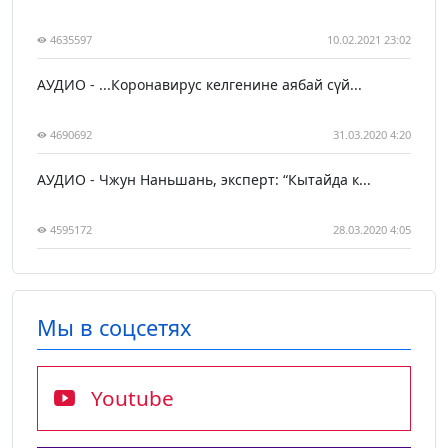
4635597
10.02.2021 23:02
АУДИО - ...Коронавирус келгенине аябай сүй...
4690692
31.03.2020 4:20
АУДИО - Чжун Наньшань, эксперт: “Кытайда к...
4595172
28.03.2020 4:05
Мы в соцсетях
Youtube