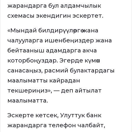
жарандарга бул алдамчылык
схемасы экендигин эскертет.
«Мындай билдирүүлөргө жана
чалууларга ишенбеңиздер жана
бейтааныш адамдарга акча
которбоңуздар. Эгерде күмөн
санасаңыз, расмий булактардагы
маалыматты кайрадан
текшериңиз», — деп айтылат
маалыматта.
Эскерте кетсек, Улуттук банк
жарандарга телефон чалбайт,