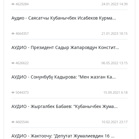
4629284
24.01.2023 14:39
Аудио - Саясатчы Кубанычбек Исабеков Курма...
4664357
21.01.2023 18:15
АУДИО - Президент Садыр Жапаровдун Констит...
4626622
06.05.2022 13:15
АУДИО - Сонунбүбү Кадырова: “Мен жазган Ка...
5044373
15.09.2021 6:18
АУДИО - Жыргалбек Бабаев: “Кубанычбек Жума...
4665544
10.02.2021 23:17
АУДИО - Жактоочу: “Депутат Жумалиевдин 16 ...