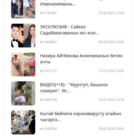
Иманалиеваны...
5730287
22.06.2022 10:58
ЭКСКЛЮЗИВ - Сайкал
Садыбакасованын экс-жол...
5660867
08.06.2023 14:02
Назира Айтбекова Анжеликанын бетин
ачты
5557127
17.07.2022 16:50
ВИДЕО(+18) - "Муунтуп, башына
секирип". Өс...
5485744
14.07.2020 15:19
Кытай бийлиги коронавирусту атайын
чыгарга...
5396524
29.02.2020 23:43