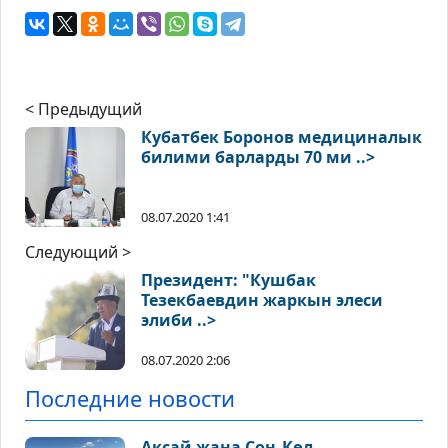
< Предыдущий
Кубатбек Боронов медициналык
билими барларды 70 ми ..>
08.07.2020 1:41
Следующий >
Президент: "Кушбак
Тезекбаевдин жаркын элеси
элиби ..>
08.07.2020 2:06
Последние новости
Аксай жана Соң-Көл