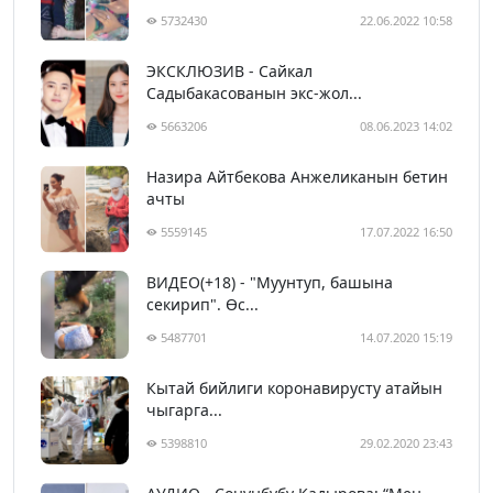
5732430
22.06.2022 10:58
ЭКСКЛЮЗИВ - Сайкал
Садыбакасованын экс-жол...
5663206
08.06.2023 14:02
Назира Айтбекова Анжеликанын бетин
ачты
5559145
17.07.2022 16:50
ВИДЕО(+18) - "Муунтуп, башына
секирип". Өс...
5487701
14.07.2020 15:19
Кытай бийлиги коронавирусту атайын
чыгарга...
5398810
29.02.2020 23:43