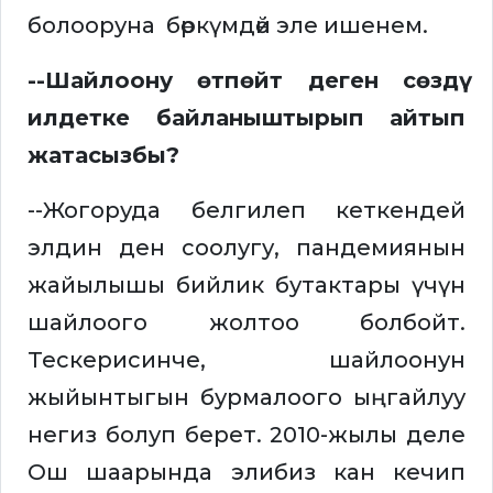
болооруна бөркүмдөй эле ишенем.
--Шайлоону өтпөйт деген сөздү
илдетке байланыштырып айтып
жатасызбы?
--Жогоруда белгилеп кеткендей
элдин ден соолугу, пандемиянын
жайылышы бийлик бутактары үчүн
шайлоого жолтоо болбойт.
Тескерисинче, шайлоонун
жыйынтыгын бурмалоого ыңгайлуу
негиз болуп берет. 2010-жылы деле
Ош шаарында элибиз кан кечип