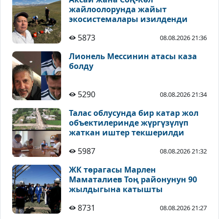
жайлоолорунда жайыт
экосистемалары изилденди
5873
08.08.2026 21:36
Лионель Мессинин атасы каза
болду
5290
08.08.2026 21:34
Талас облусунда бир катар жол
объектилеринде жүргүзүлүп
жаткан иштер текшерилди
5987
08.08.2026 21:32
ЖК төрагасы Марлен
Маматалиев Тоң районунун 90
жылдыгына катышты
8731
08.08.2026 21:27