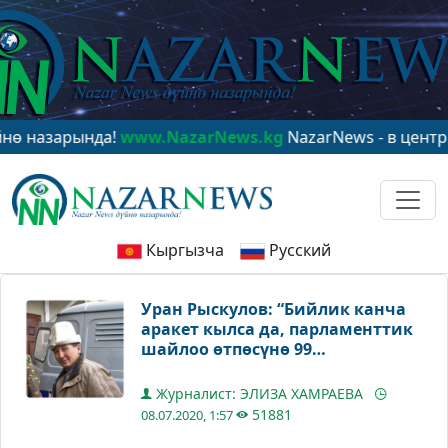
рында!
www.NazarNews.kg
NazarNews - в центре миров
Кыргызча
Русский
Уран Рыскулов: “Бийлик канча
аракет кылса да, парламенттик
шайлоо өтпөсүнө 99
пайыз ишенем”
Журналист: ЭЛИЗА ХАМРАЕВА
51881
08.07.2020, 1:57