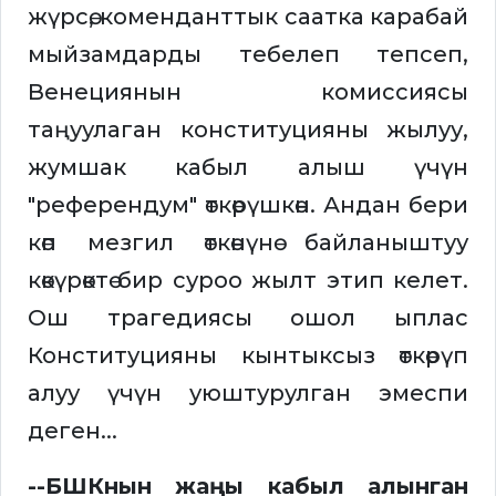
жүрсө, коменданттык саатка карабай
мыйзамдарды тебелеп тепсеп,
Венециянын комиссиясы
таңуулаган конституцияны жылуу,
жумшак кабыл алыш үчүн
"референдум" өткөрүшкөн. Андан бери
көп мезгил өткөнүнө байланыштуу
көкүрөктө бир суроо жылт этип келет.
Ош трагедиясы ошол ыплас
Конституцияны кынтыксыз өткөрүп
алуу үчүн уюштурулган эмеспи
деген...
--БШКнын жаңы кабыл алынган