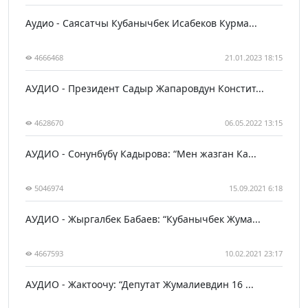
Аудио - Саясатчы Кубанычбек Исабеков Курма...
4666468
21.01.2023 18:15
АУДИО - Президент Садыр Жапаровдун Констит...
4628670
06.05.2022 13:15
АУДИО - Сонунбүбү Кадырова: “Мен жазган Ка...
5046974
15.09.2021 6:18
АУДИО - Жыргалбек Бабаев: “Кубанычбек Жума...
4667593
10.02.2021 23:17
АУДИО - Жактоочу: “Депутат Жумалиевдин 16 ...