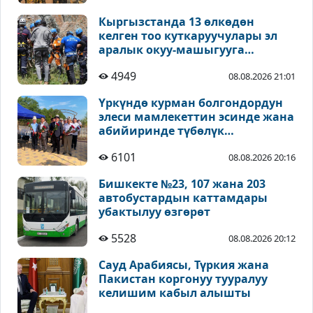
Кыргызстанда 13 өлкөдөн
келген тоо куткаруучулары эл
аралык окуу-машыгууга
катышууда
4949
08.08.2026 21:01
Үркүндө курман болгондордун
элеси мамлекеттин эсинде жана
абийиринде түбөлүк
сакталышы зарыл - Койчиев
6101
08.08.2026 20:16
Бишкекте №23, 107 жана 203
автобустардын каттамдары
убактылуу өзгөрөт
5528
08.08.2026 20:12
Сауд Арабиясы, Түркия жана
Пакистан коргонуу тууралуу
келишим кабыл алышты