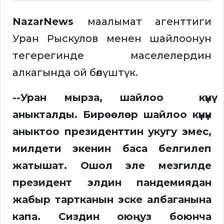
NazarNews
маалымат агенттиги
Уран Рыскулов менен шайлоонун
тегерегинде маселелердин
алкагында ой бөлүштүк.
--Уран мырза, шайлоо күнү
аныкталды. Бирөөлөр шайлоо күнүн
аныктоо президенттин укугу эмес,
милдети экенин баса белгилеп
жатышат. Ошол эле мезгилде
президент элдин пандемиядан
жабыр тартканын эске албаганына
капа. Сиздин оюңуз боюнча