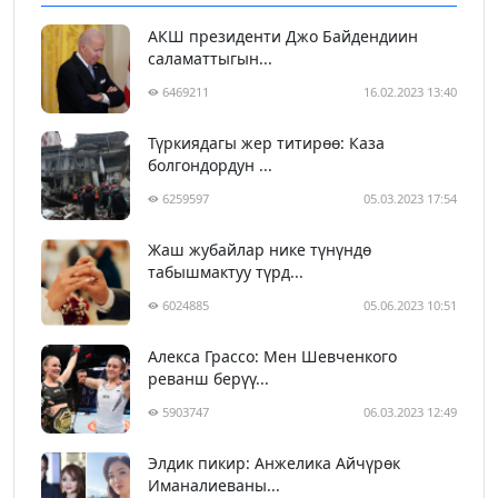
АКШ президенти Джо Байдендиин
саламаттыгын...
6469211
16.02.2023 13:40
Түркиядагы жер титирөө: Каза
болгондордун ...
6259597
05.03.2023 17:54
Жаш жубайлар нике түнүндө
табышмактуу түрд...
6024885
05.06.2023 10:51
Алекса Грассо: Мен Шевченкого
реванш берүү...
5903747
06.03.2023 12:49
Элдик пикир: Анжелика Айчүрөк
Иманалиеваны...