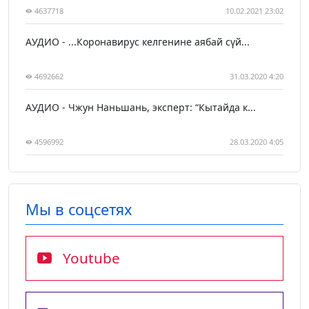
4637718
10.02.2021 23:02
АУДИО - ...Коронавирус келгенине аябай сүй...
4692662
31.03.2020 4:20
АУДИО - Чжун Наньшань, эксперт: “Кытайда к...
4596992
28.03.2020 4:05
Мы в соцсетях
Youtube