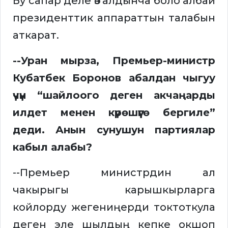
Бу сапар деле өз алдынча боло албай
президенттик аппараттын талабын
аткарат.
--Уран мырза, Премьер-министр
Кубатбек Боронов абалдан чыгуу
үчүн “шайлоого деген акчаңарды
илдет менен күрөшүүгө бергиле”
деди. Анын сунушун партиялар
кабыл алабы?
--Премьер министрдин ал
чакырыгы карышкырларга
койлорду жегениңерди токтоткула
деген эле шылдың кепке окшоп