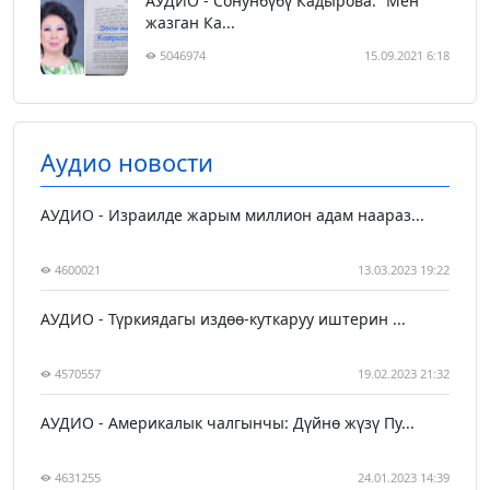
АУДИО - Сонунбүбү Кадырова: “Мен
жазган Ка...
5046974
15.09.2021 6:18
Аудио новости
АУДИО - Израилде жарым миллион адам наараз...
4600021
13.03.2023 19:22
АУДИО - Түркиядагы издөө-куткаруу иштерин ...
4570557
19.02.2023 21:32
АУДИО - Америкалык чалгынчы: Дүйнө жүзү Пу...
4631255
24.01.2023 14:39