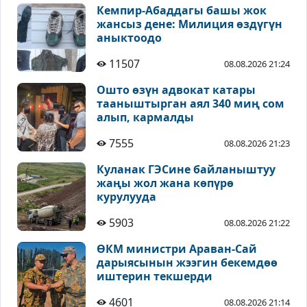
Кемпир-Абаддагы башы жок
жансыз дене: Милиция өздүгүн
аныктоодо
11507
08.08.2026 21:24
Ошто өзүн адвокат катары
тааныштырган аял 340 миң сом
алып, кармалды
7555
08.08.2026 21:23
Куланак ГЭСине байланыштуу
жаңы жол жана көпүрө
курулууда
5903
08.08.2026 21:22
ӨКМ министри Араван-Сай
дарыясынын жээгин бекемдөө
иштерин текшерди
4601
08.08.2026 21:14