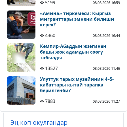
5199
08.08.2026 16:59
«Амина» тиркемеси: Кыргыз
мигранттары эмнени билиши
керек?
4360
08.08.2026 16:44
Кемпир-Абаддын жээгинен
башы жок адамдын сөөгү
табылды
13527
08.08.2026 11:46
Улуттук тарых музейинин 4–5-
кабаттары кытай тарапка
берилгенби?
7883
08.08.2026 11:27
Эң көп окулгандар