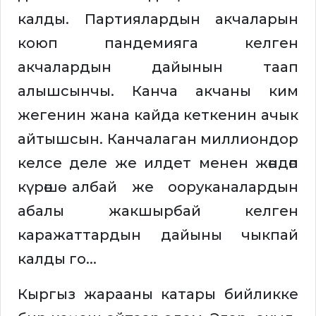
калды. Партиялардын акчаларын
коюп пандемияга келген
акчалардын дайынын таап
алышсынчы. Канча акчаны ким
жегенин жана кайда кеткенин ачык
айтышсын. Канчалаган миллиондор
келсе деле же илдет менен жөндөп
күрөшө албай же ооруканалардын
абалы жакшырбай келген
каражаттардын дайыны чыкпай
калды го...
Кыргыз жарааны катары бийликке