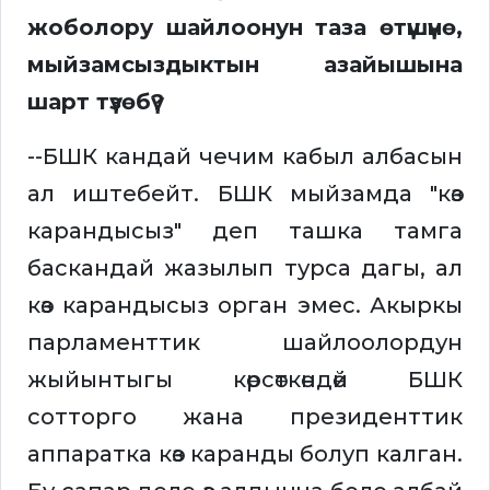
жоболору шайлоонун таза өтүшүнө,
мыйзамсыздыктын азайышына
шарт түзөбү?
--БШК кандай чечим кабыл албасын
ал иштебейт. БШК мыйзамда "көз
карандысыз" деп ташка тамга
баскандай жазылып турса дагы, ал
көз карандысыз орган эмес. Акыркы
парламенттик шайлоолордун
жыйынтыгы көрсөткөндөй БШК
сотторго жана президенттик
аппаратка көз каранды болуп калган.