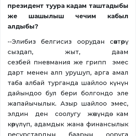
президент туура кадам таштадыбы
же шашылыш чечим кабыл
алдыбы?
--Элибиз белгисиз оорудан сөөктөрү
сыздап, жыт, даам
сезбей пневмания же грипп эмес
дарт менен алп урушуп, арга амал
таба албай турганда шайлоо күнүн
дайындоо бул бери болгондо эле
жапайычылык. Азыр шайлоо эмес,
элдин ден соолугу жөнүндө кам
көрүлүп, адамдык жана финансылык
ресурстардын баарын ооруга