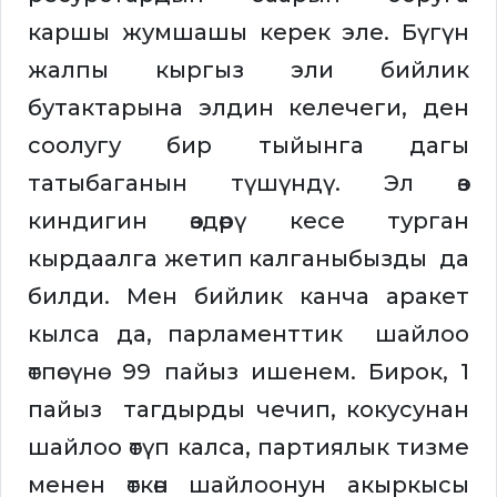
каршы жумшашы керек эле. Бүгүн
жалпы кыргыз эли бийлик
бутактарына элдин келечеги, ден
соолугу бир тыйынга дагы
татыбаганын түшүндү. Эл өз
киндигин өздөрү кесе турган
кырдаалга жетип калганыбызды да
билди. Мен бийлик канча аракет
кылса да, парламенттик шайлоо
өтпөсүнө 99 пайыз ишенем. Бирок, 1
пайыз тагдырды чечип, кокусунан
шайлоо өтүп калса, партиялык тизме
менен өткөн шайлоонун акыркысы