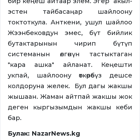
бир кеңеш айтаар элем. Эгер акыл-
эстен тайбасаңар шайлоону
токтоткула. Анткени, ушул шайлоо
Жээнбековдун эмес, бүт бийлик
бутактарынын чирип бүтүп
системанын өлгөнүн тастыктаган
"кара ашка" айланат. Кеңешти
укпай, шайлоону өткөрөбүз дешсе
колдоруна желек. Бул дагы жакшы
жышаан. Жаман айтпай жакшы жок
деген кыргызымдын жакшы кеби
бар.
Булак: NazarNews.kg