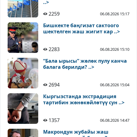
..>
2259
06.08.2026 15:17
Бишкекте баңгизат сактоого
шектелген жаш жигит кар ..>
2283
06.08.2026 15:10
“Бала ырысы” жөлөк пулу канча
балага берилди? ..>
2694
06.08.2026 15:04
Кыргызстанда экстрадиция
тартибин жөнөкөйлөтүү сун ..>
1357
06.08.2026 14:47
Макрондун жубайы жаш