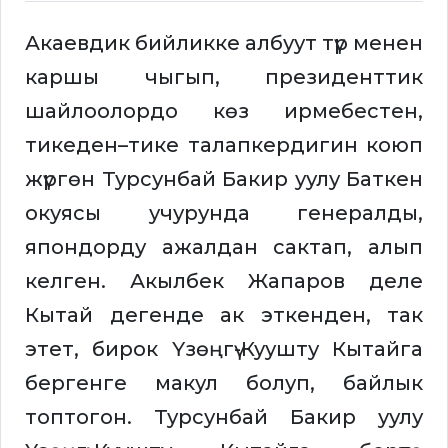
Акаевдик бийликке албуут түр менен
каршы чыгып, президенттик
шайлоолордо көз ирмебестен,
тикеден–тике талапкердигин коюп
жүргөн Турсунбай Бакир уулу Баткен
окуясы учурунда генералды,
япондорду ажалдан сактап, алып
келген. Акылбек Жапаров деле
Кытай дегенде ак эткенден, так
этет, бирок Үзөңгү-Куушту Кытайга
бергенге макул болуп, байлык
топтогон. Турсунбай Бакир уулу