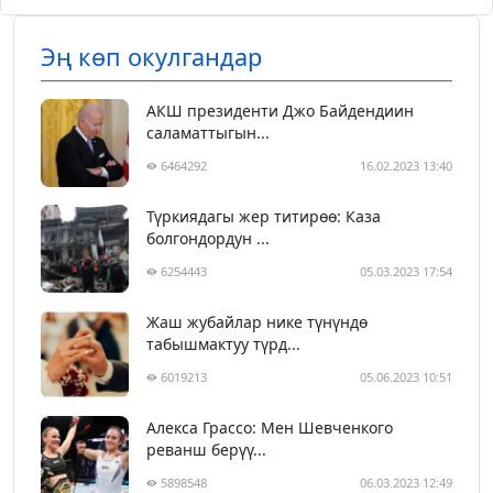
Эң көп окулгандар
АКШ президенти Джо Байдендиин
саламаттыгын...
6464292
16.02.2023 13:40
Түркиядагы жер титирөө: Каза
болгондордун ...
6254443
05.03.2023 17:54
Жаш жубайлар нике түнүндө
табышмактуу түрд...
6019213
05.06.2023 10:51
Алекса Грассо: Мен Шевченкого
реванш берүү...
5898548
06.03.2023 12:49