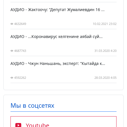
АУДИО - Жактоочу: “Депутат Жумалиевдин 16 ...
4632649
10.02.2021 23:02
АУДИО - ...Коронавирус келгенине аябай сүй...
4687743
31.03.2020 4:20
АУДИО - Чжун Наньшань, эксперт: “Кытайда к...
4592262
28.03.2020 4:05
Мы в соцсетях
Youtube