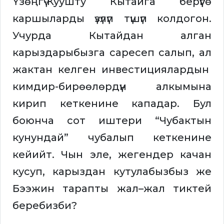
Үзөңгү-Куушту Кытайга берүүгө
каршыларды үзүлүп түшүп колдогон.
Учурда Кытайдан алган
карыздарыбызга саресеп салып, ал
жактан келген инвестициялардын
кимдир-бирөөлөрдүн алкымына
кирип кеткенине кападар. Бул
боюнча сот иштери “Чубактын
кунундай” чубалып кеткенине
кейийт. Чын эле, жегендер качан
кусуп, карыздан кутулабызбыз же
Бээжин тарапты жал–жал тиктей
беребизби?