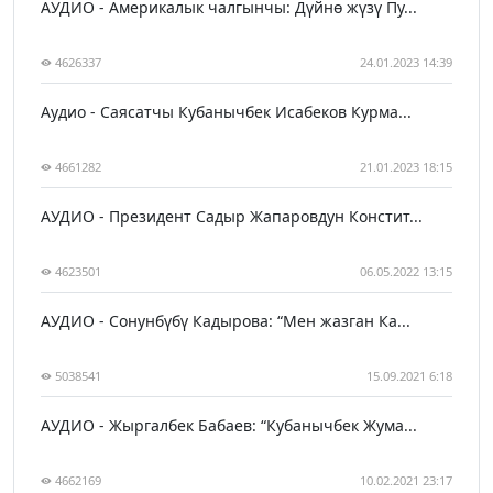
АУДИО - Америкалык чалгынчы: Дүйнө жүзү Пу...
4626337
24.01.2023 14:39
Аудио - Саясатчы Кубанычбек Исабеков Курма...
4661282
21.01.2023 18:15
АУДИО - Президент Садыр Жапаровдун Констит...
4623501
06.05.2022 13:15
АУДИО - Сонунбүбү Кадырова: “Мен жазган Ка...
5038541
15.09.2021 6:18
АУДИО - Жыргалбек Бабаев: “Кубанычбек Жума...
4662169
10.02.2021 23:17