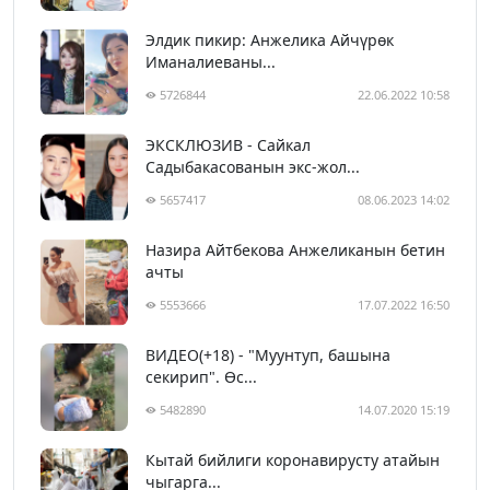
Элдик пикир: Анжелика Айчүрөк
Иманалиеваны...
5726844
22.06.2022 10:58
ЭКСКЛЮЗИВ - Сайкал
Садыбакасованын экс-жол...
5657417
08.06.2023 14:02
Назира Айтбекова Анжеликанын бетин
ачты
5553666
17.07.2022 16:50
ВИДЕО(+18) - "Муунтуп, башына
секирип". Өс...
5482890
14.07.2020 15:19
Кытай бийлиги коронавирусту атайын
чыгарга...