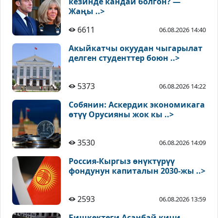
кезинде кандай болгон? —
Жаңы ..>
6611
06.08.2026 14:40
Акыйкатчы окуудан чыгарылат
делген студенттер боюн ..>
5373
06.08.2026 14:22
Собянин: Аскердик экономикага
өтүү Орусияны жок кы ..>
3530
06.08.2026 14:09
Россия-Кыргыз өнүктүрүү
фондунун капиталын 2030-жы ..>
2593
06.08.2026 13:59
Бишкектеги Асанбай кичи