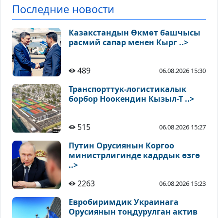
Последние новости
Казакстандын Өкмөт башчысы
расмий сапар менен Кырг ..>
489
06.08.2026 15:30
Транспорттук-логистикалык
борбор Ноокендин Кызыл-Т ..>
515
06.08.2026 15:27
Путин Орусиянын Коргоо
министрлигинде кадрдык өзгө
..>
2263
06.08.2026 15:23
Евробиримдик Украинага
Орусиянын тоңдурулган актив