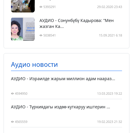
5393291
29.02.2020 23:43
АУДИО - Сонунбүбү Кадырова: “Мен
жазган Ка...
5038541
15.09.2021 6:18
Аудио новости
АУДИО - Израилде жарым миллион адам наараз...
4594950
13.03.2023 19:22
АУДИО - Түркиядагы издөө-куткаруу иштерин ...
4565559
19.02.2023 21:32