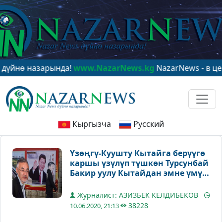
 назарында!
www.NazarNews.kg
NazarNews - в центре 
Кыргызча
Русский
Үзөңгү-Куушту Кытайга берүүгө
каршы үзүлүп түшкөн Турсунбай
Бакир уулу Кытайдан эмне үмүт
этет?
Журналист: АЗИЗБЕК КЕЛДИБЕКОВ
38228
10.06.2020, 21:13