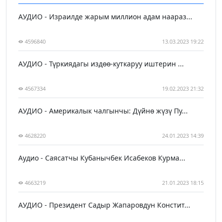
АУДИО - Израилде жарым миллион адам наараз...
4596840
13.03.2023 19:22
АУДИО - Түркиядагы издөө-куткаруу иштерин ...
4567334
19.02.2023 21:32
АУДИО - Америкалык чалгынчы: Дүйнө жүзү Пу...
4628220
24.01.2023 14:39
Аудио - Саясатчы Кубанычбек Исабеков Курма...
4663219
21.01.2023 18:15
АУДИО - Президент Садыр Жапаровдун Констит...