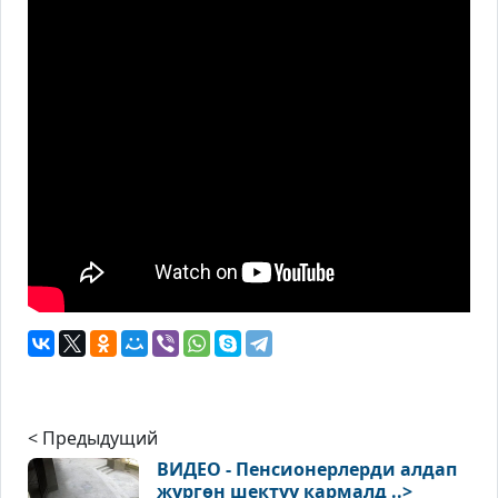
< Предыдущий
ВИДЕО - Пенсионерлерди алдап
жүргөн шектүү кармалд ..>