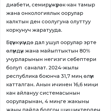
диабети, семирүү, жүрөк-кан тамыр
жана онкологиялык оорулар
калктын ден соолугуна олуттуу
коркунуч жаратууда.
Бүгүнкү күндө дал ушул оорулар эрте
өлүмдүн жана майыптыктын 80%
учурларынын негизги себептери
болуп саналат. 2024-жылы
республика боюнча 31,7 миң өлүм
катталган. Анын ичинен 16,6 миңи
кан айлануу системасынын
ооруларынан, 4 миңге жакыны
жаңы пайда болгон шишиктерден