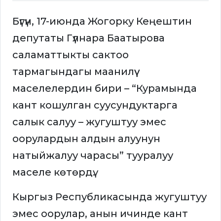
Бүгүн, 17-июнда Жогорку Кеңештин
депутаты Гүлнара Баатырова
саламаттыкты сактоо
тармагындагы маанилүү
маселелердин бири – “Курамында
кант кошулган суусундуктарга
салык салуу – жугуштуу эмес
оорулардын алдын алуунун
натыйжалуу чарасы” тууралуу
маселе көтөрдү.
Кыргыз Республикасында жугуштуу
эмес оорулар, анын ичинде кант