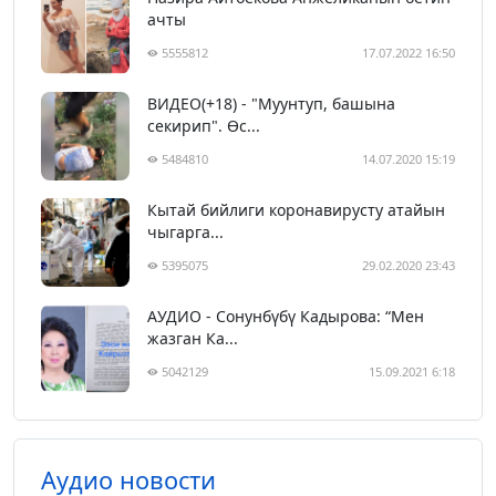
ачты
5555812
17.07.2022 16:50
ВИДЕО(+18) - "Муунтуп, башына
секирип". Өс...
5484810
14.07.2020 15:19
Кытай бийлиги коронавирусту атайын
чыгарга...
5395075
29.02.2020 23:43
АУДИО - Сонунбүбү Кадырова: “Мен
жазган Ка...
5042129
15.09.2021 6:18
Аудио новости