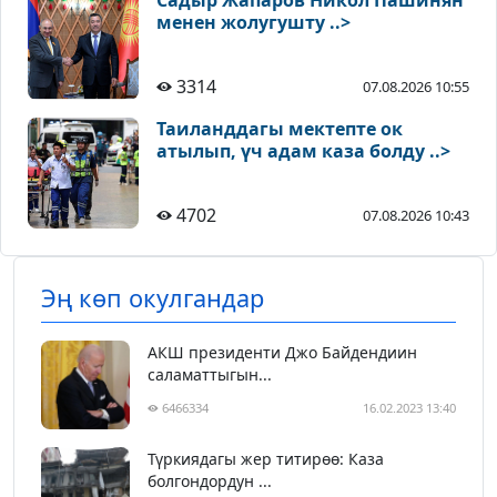
Садыр Жапаров Никол Пашинян
менен жолугушту ..>
3314
07.08.2026 10:55
Таиланддагы мектепте ок
атылып, үч адам каза болду ..>
4702
07.08.2026 10:43
Эң көп окулгандар
АКШ президенти Джо Байдендиин
саламаттыгын...
6466334
16.02.2023 13:40
Түркиядагы жер титирөө: Каза
болгондордун ...