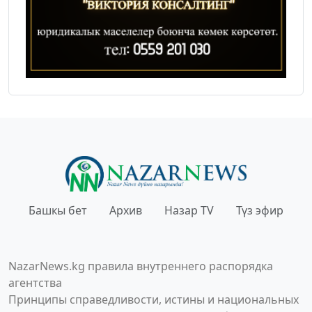
Башкы бет
Архив
Назар TV
Түз эфир
NazarNews.kg правила внутреннего распорядка
агентства
Принципы справедливости, истины и национальных