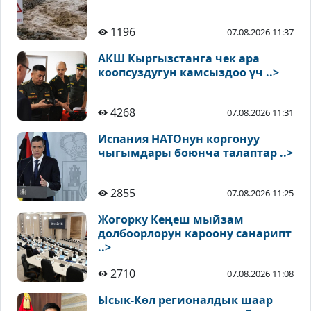
1196
07.08.2026 11:37
АКШ Кыргызстанга чек ара
коопсуздугун камсыздоо үч ..>
4268
07.08.2026 11:31
Испания НАТОнун коргонуу
чыгымдары боюнча талаптар ..>
2855
07.08.2026 11:25
Жогорку Кеңеш мыйзам
долбоорлорун кароону санарипт
..>
2710
07.08.2026 11:08
Ысык-Көл регионалдык шаар