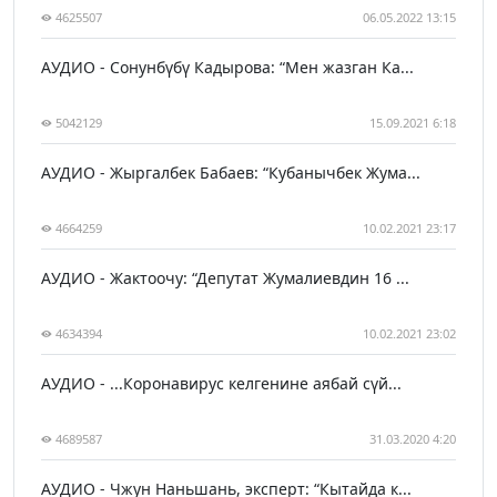
4625507
06.05.2022 13:15
АУДИО - Сонунбүбү Кадырова: “Мен жазган Ка...
5042129
15.09.2021 6:18
АУДИО - Жыргалбек Бабаев: “Кубанычбек Жума...
4664259
10.02.2021 23:17
АУДИО - Жактоочу: “Депутат Жумалиевдин 16 ...
4634394
10.02.2021 23:02
АУДИО - ...Коронавирус келгенине аябай сүй...
4689587
31.03.2020 4:20
АУДИО - Чжун Наньшань, эксперт: “Кытайда к...