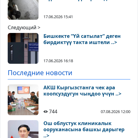
17.06.2026 15:41
Следующий >
Бишкекте “Үй сатылат” деген
бирдиктүү такта иштели ..>
17.06.2026 16:18
Последние новости
АКШ Кыргызстанга чек ара
коопсуздугун чыңдоо үчүн ..>
744
07.08.2026 12:00
Ош облустук клиникалык
ооруканасына башкы дарыгер
..>