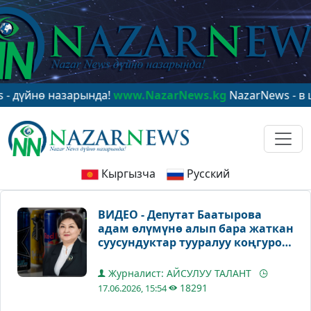
 назарында!
www.NazarNews.kg
NazarNews - в центре м
Кыргызча
Русский
ВИДЕО - Депутат Баатырова
адам өлүмүнө алып бара жаткан
суусундуктар тууралуу коңгуроо
какты
Журналист: АЙСУЛУУ ТАЛАНТ
18291
17.06.2026, 15:54