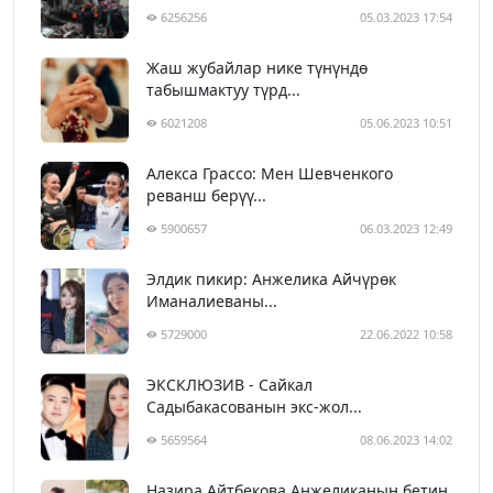
6256256
05.03.2023 17:54
Жаш жубайлар нике түнүндө
табышмактуу түрд...
6021208
05.06.2023 10:51
Алекса Грассо: Мен Шевченкого
реванш берүү...
5900657
06.03.2023 12:49
Элдик пикир: Анжелика Айчүрөк
Иманалиеваны...
5729000
22.06.2022 10:58
ЭКСКЛЮЗИВ - Сайкал
Садыбакасованын экс-жол...
5659564
08.06.2023 14:02
Назира Айтбекова Анжеликанын бетин