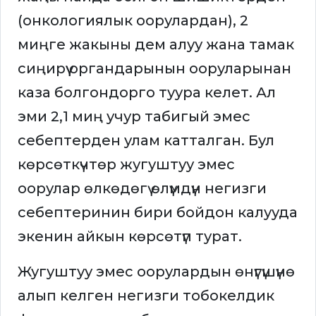
(онкологиялык оорулардан), 2
миңге жакыны дем алуу жана тамак
сиңирүү органдарынын ооруларынан
каза болгондорго туура келет. Ал
эми 2,1 миң учур табигый эмес
себептерден улам катталган. Бул
көрсөткүчтөр жугуштуу эмес
оорулар өлкөдөгү өлүмдүн негизги
себептеринин бири бойдон калууда
экенин айкын көрсөтүп турат.
Жугуштуу эмес оорулардын өнүгүшүнө
алып келген негизги тобокелдик