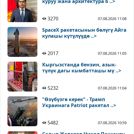
куруу жана архитектура б ..>
3270
07.08.2026 11:08
SpaceX ракетасынын бөлүгү Айга
кулашы күтүлүүдө ..>
2017
07.08.2026 11:05
Кыргызстанда бензин, азык-
түлүк дагы кымбатташы мү ..>
5232
07.08.2026 11:04
"Өзүбүзгө керек" - Трамп
Украинага Patriot ракетал ..>
5482
07.08.2026 10:59