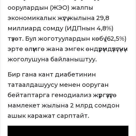
оорулардын (ЖЭО) жалпы
экономикалык жүгү жылына 29,8
миллиард сомду (ИДПнын 4,8%)
түзөт. Бул жоготуулардын көбү (62,5%)
эрте өлүмгө жана эмгек өндүрүмдүүлүгүнүн
жоголушуна байланыштуу.
Бир гана кант диабетинин
татаалдашуусу менен ооруган
бейтаптарга гемодиализ жүргүзүүгө
мамлекет жылына 2 млрд сомдон
ашык каражат сарптайт.