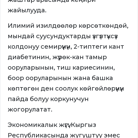
жайылууда.
Илимий изилдөөлөр көрсөткөндөй,
мындай суусундуктарды үзгүлтүксүз
колдонуу семирүүнүн, 2-типтеги кант
диабетинин, жүрөк-кан тамыр
ооруларынын, тиш кариесинин,
боор ооруларынын жана башка
көптөгөн ден соолук көйгөйлөрүнүн
пайда болуу коркунучун
жогорулатат.
Экономикалык жүгү: Кыргыз
Республикасында жугуштуу эмес