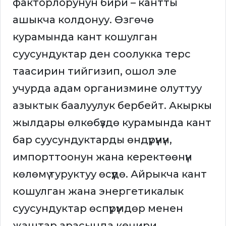
факторлорунун бири – кантты
ашыкча колдонуу. Өзгөчө
курамында кант кошулган
суусундуктар ден соолукка терс
таасирин тийгизип, ошол эле
учурда адам организмине олуттуу
азыктык баалуулук бербейт. Акыркы
жылдары өлкөбүздө курамында кант
бар суусундуктарды өндүрүүнүн,
импорттоонун жана керектөөнүн
көлөмү туруктуу өсүүдө. Айрыкча кант
кошулган жана энергетикалык
суусундуктар өспүрүмдөр менен
жаштар арасында кеңири