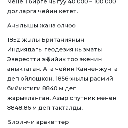
менен бирге чыгуу 40 000 – 100 000
долларга чейин кетет.
Ачылышы жана өлчөө
1852-жылы Британиянын
Индиядагы геодезия кызматы
Эверестти эң бийик тоо экенин
аныктаган. Ага чейин Канченжунга
деп ойлошкон. 1856-жылы расмий
бийиктиги 8840 м деп
жарыяланган. Азыр спутник менен
8848.86 м деп такталды.
Биринчи аракеттер