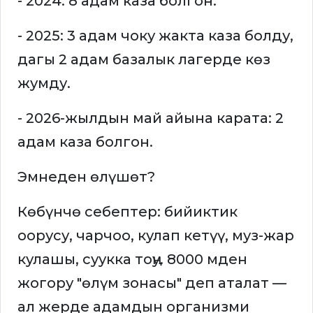
- 2024: 8 адам каза болгон.
- 2025: 3 адам чоку жакта каза болду,
дагы 2 адам базалык лагерде көз
жумду.
- 2026-жылдын май айына карата: 2
адам каза болгон.
Эмнеден өлүшөт?
Көбүнчө себептер: бийиктик
оорусу, чарчоо, кулап кетүү, муз-жар
кулашы, суукка тоңу. 8000 мден
жогору "өлүм зонасы" деп аталат —
ал жерде адамдын организми