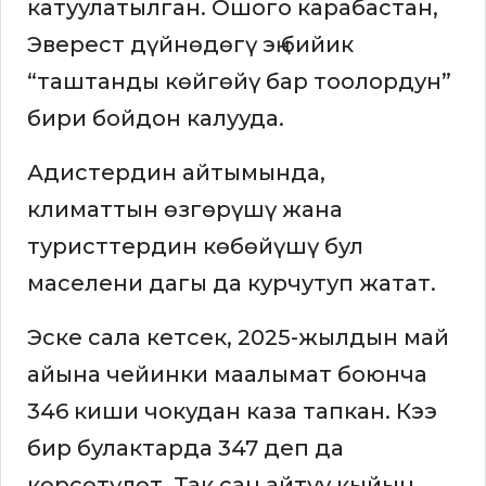
катуулатылган. Ошого карабастан,
Эверест дүйнөдөгү эң бийик
“таштанды көйгөйү бар тоолордун”
бири бойдон калууда.
Адистердин айтымында,
климаттын өзгөрүшү жана
туристтердин көбөйүшү бул
маселени дагы да курчутуп жатат.
Эске сала кетсек, 2025-жылдын май
айына чейинки маалымат боюнча
346 киши чокудан каза тапкан. Кээ
бир булактарда 347 деп да
көрсөтүлөт. Так сан айтуу кыйын,