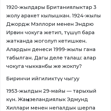
1920-жылдары Британиялыктар 3
жолу аракет кылышкан. 1924-жылы
Джордж Мэллори менен Эндрю
Ирвин чокуга жетип, түшүп бара
жатканда жоголуп кетишкен.
Алардын денеси 1999-жылы гана
табылган. Дагы деле талаш: алар
чокуга чыкканбы же жокпу?
Биринчи ийгиликтүү чыгуу
1953-жылдын 29-майы — тарыхый
күн. Жаңызеландиялык Эдмунд
Хиллари менен непалдык шерпа