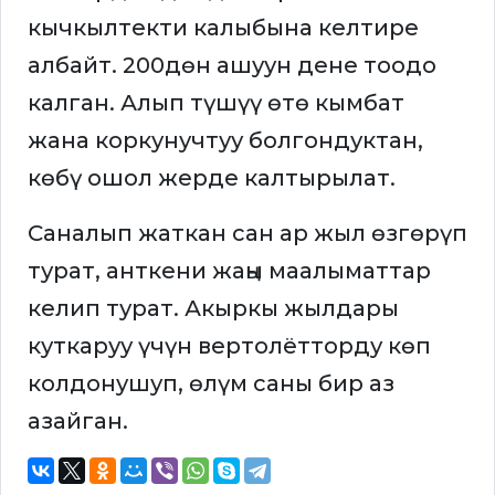
кычкылтекти калыбына келтире
албайт. 200дөн ашуун дене тоодо
калган. Алып түшүү өтө кымбат
жана коркунучтуу болгондуктан,
көбү ошол жерде калтырылат.
Саналып жаткан сан ар жыл өзгөрүп
турат, анткени жаңы маалыматтар
келип турат. Акыркы жылдары
куткаруу үчүн вертолётторду көп
колдонушуп, өлүм саны бир аз
азайган.