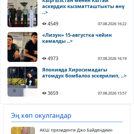
Кыргызстан менен Кытай
аскердик кызматташтыкты өнү
..>
4549
07.08.2026 16:22
«Лизун» 15-августка чейин
камалды ..>
4973
07.08.2026 16:19
Японияда Хиросимадагы
атомдук бомбалоо эскерилип, ..>
3659
07.08.2026 15:57
Эң көп окулгандар
АКШ президенти Джо Байдендиин