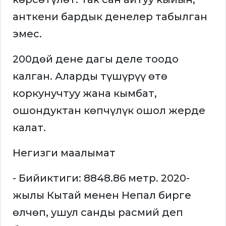
анткени бардык денелер табылган
эмес.
200дөй дене дагы деле тоодо
калган. Аларды түшүрүү өтө
коркунучтуу жана кымбат,
ошондуктан көпчүлүк ошол жерде
калат.
Негизги маалымат
- Бийиктиги: 8848.86 метр. 2020-
жылы Кытай менен Непал бирге
өлчөп, ушул санды расмий деп