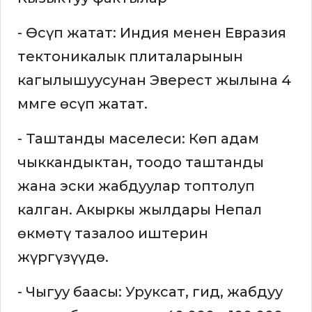
- Өсүп жатат: Индия менен Евразия
тектоникалык плиталарынын
кагылышуусунан Эверест жылына 4
ммге өсүп жатат.
- Таштанды маселеси: Көп адам
чыккандыктан, тоодо таштанды
жана эски жабдуулар топтолуп
калган. Акыркы жылдары Непал
өкмөтү тазалоо иштерин
жүргүзүүдө.
- Чыгуу баасы: Уруксат, гид, жабдуу