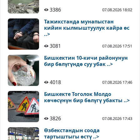
3386
07.08.2026 18:02
Тажикстанда мунапыстан
кийин кылмыштуулук кайра өс
..>
3081
07.08.2026 17:51
Бишкектин 10-кичи районунун
бир бөлүгүндө суу убак ..>
4018
07.08.2026 17:46
Бишкекте Тоголок Молдо
көчөсүнүн бир бөлүгү убакты ..>
3826
07.08.2026 17:43
Өзбекстандын соода
тартыштыгы өстү ..>