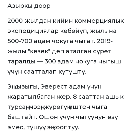
Азыркы доор
2000-жылдан кийин коммерциялык
экспедициялар көбөйүп, жылына
500-700 адам чокуга чыгат. 2019-
жылы "кезек" деп аталган сүрөт
таралды — 300 адам чокуга чыгыш
үчүн саатталап күтүштү.
Эң кызыгы, Эверест адам үчүн
жаратылбаган жер. 8 сааттан ашык
турсаң, мээң, жүрөгүң иштен чыга
баштайт. Ошон үчүн чыгуунун өзү
эмес, түшүү эң кооптуу.