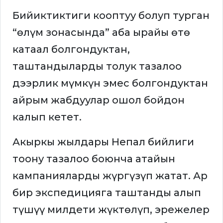
Бийиктиктиги кооптуу болуп турган
“өлүм зонасында” аба ырайы өтө
катаал болгондуктан,
таштандыларды толук тазалоо
дээрлик мүмкүн эмес болгондуктан
айрым жабдуулар ошол бойдон
калып кетет.
Акыркы жылдары Непал бийлиги
тоону тазалоо боюнча атайын
кампанияларды жүргүзүп жатат. Ар
бир экспедицияга таштанды алып
түшүү милдети жүктөлүп, эрежелер