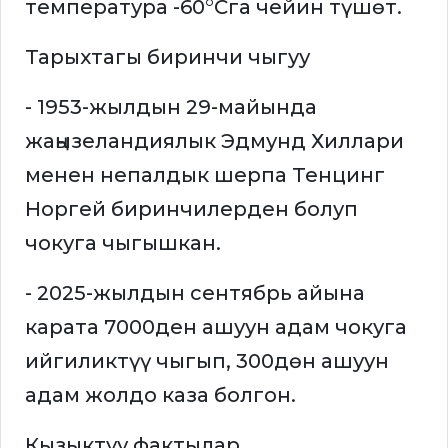
температура -60°Cга чейин түшөт.
Тарыхтагы биринчи чыгуу
- 1953-жылдын 29-майында
жаңызеландиялык Эдмунд Хиллари
менен непалдык шерпа Тенцинг
Норгей биринчилерден болуп
чокуга чыгышкан.
- 2025-жылдын сентябрь айына
карата 7000ден ашуун адам чокуга
ийгиликтүү чыгып, 300дөн ашуун
адам жолдо каза болгон.
Кызыктуу фактылар