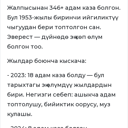
Жалпысынан 346+ адам каза болгон.
Бул 1953-жылы биринчи ийгиликтүү
чыгуудан бери топтолгон сан.
Эверест — дүйнөдө эң көп өлүм
болгон тоо.
Жылдар боюнча кыскача:
- 2023: 18 адам каза болду — бул
тарыхтагы эң өлүмдүү жылдардын
бири. Негизги себеп: ашыкча адам
топтолушу, бийиктик оорусу, муз
кулашы.