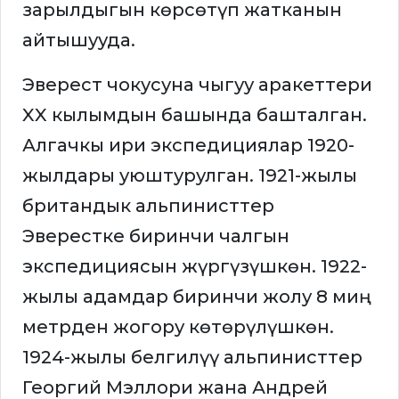
зарылдыгын көрсөтүп жатканын
айтышууда.
Эверест чокусуна чыгуу аракеттери
XX кылымдын башында башталган.
Алгачкы ири экспедициялар 1920-
жылдары уюштурулган. 1921-жылы
британдык альпинисттер
Эверестке биринчи чалгын
экспедициясын жүргүзүшкөн. 1922-
жылы адамдар биринчи жолу 8 миң
метрден жогору көтөрүлүшкөн.
1924-жылы белгилүү альпинисттер
Георгий Мэллори жана Андрей