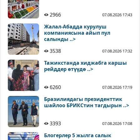
2966
07.08.2026 17:43
Жалал-Абадда курулуш
компаниясына айып пул
салынды ..>
3538
07.08.2026 17:32
Тажикстанда хиджабга каршы
рейддер өтүүдө ..>
6260
07.08.2026 17:19
Бразилиядагы президенттик
шайлоо БРИКСтин тагдырын ..>
3393
07.08.2026 17:08
Блогерлер 5 жылга салык