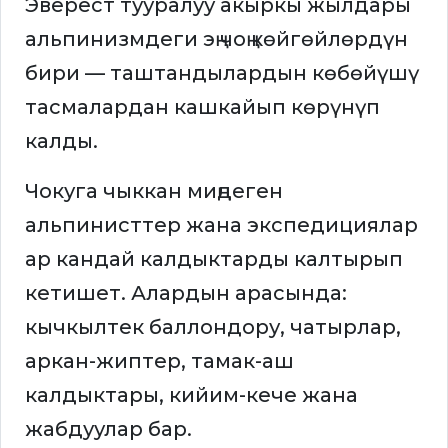
Эверест тууралуу акыркы жылдары
альпинизмдеги эң чоң көйгөйлөрдүн
бири — таштандылардын көбөйүшү
тасмалардан кашкайып көрүнүп
калды.
Чокуга чыккан миңдеген
альпинисттер жана экспедициялар
ар кандай калдыктарды калтырып
кетишет. Алардын арасында:
кычкылтек баллондору, чатырлар,
аркан-жиптер, тамак-аш
калдыктары, кийим-кече жана
жабдуулар бар.