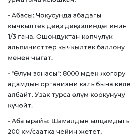
- Абасы: Чокусунда абадагы
кычкылтек деңиз деңгээлиндегинин
1/3 гана. Ошондуктан көпчүлүк
альпинисттер кычкылтек баллону
менен чыгат.
- "Өлүм зонасы": 8000 мден жогору
адамдын организми калыбына келе
албайт. Узак турса өлүм коркунучу
күчөйт.
- Аба ырайы: Шамалдын ылдамдыгы
200 км/саатка чейин жетет,