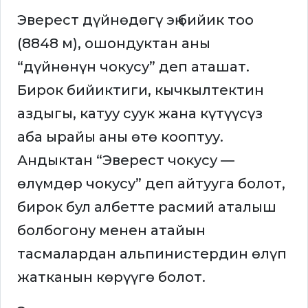
Эверест дүйнөдөгү эң бийик тоо
(8848 м), ошондуктан аны
“дүйнөнүн чокусу” деп аташат.
Бирок бийиктиги, кычкылтектин
аздыгы, катуу суук жана күтүүсүз
аба ырайы аны өтө кооптуу.
Андыктан “Эверест чокусу —
өлүмдөр чокусу” деп айтууга болот,
бирок бул албетте расмий аталыш
болбогону менен атайын
тасмалардан альпинистердин өлүп
жатканын көрүүгө болот.