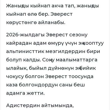
Жаныңды кыйнап акча тап, жаныңды
кыйнап өлө бер. Эверест
көрүстөнгө айланабы.
2026-жылдагы Эверест сезону
кайрадан адам өмүрү үчүн эң кооптуу
альпинисттик мезгилдердин бири
болуп калды. Соңку маалыматтарга
ылайык, быйыл дүйнөнүн эң бийик
чокусу болгон Эверест тоосунда
каза болгондордун саны беш
адамга жетти.
Адистердин айтымында,