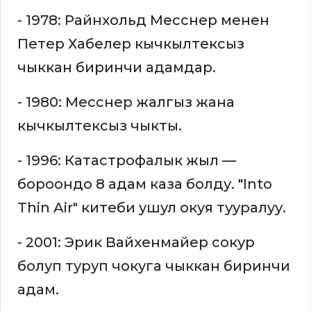
- 1978: Райнхольд Месснер менен
Петер Хабелер кычкылтексыз
чыккан биринчи адамдар.
- 1980: Месснер жалгыз жана
кычкылтексыз чыкты.
- 1996: Катастрофалык жыл —
бороондо 8 адам каза болду. "Into
Thin Air" китеби ушул окуя тууралуу.
- 2001: Эрик Вайхенмайер сокур
болуп туруп чокуга чыккан биринчи
адам.