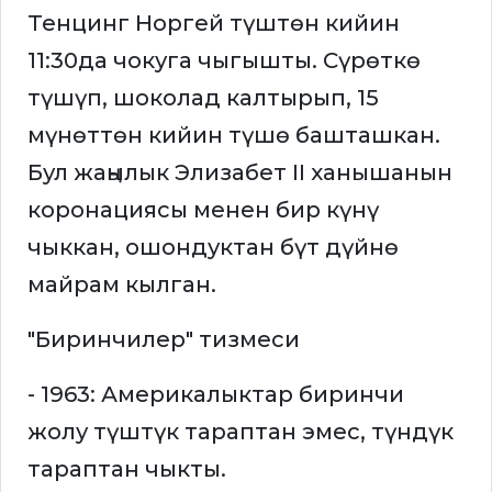
Тенцинг Норгей түштөн кийин
11:30да чокуга чыгышты. Сүрөткө
түшүп, шоколад калтырып, 15
мүнөттөн кийин түшө башташкан.
Бул жаңылык Элизабет II ханышанын
коронациясы менен бир күнү
чыккан, ошондуктан бүт дүйнө
майрам кылган.
"Биринчилер" тизмеси
- 1963: Америкалыктар биринчи
жолу түштүк тараптан эмес, түндүк
тараптан чыкты.