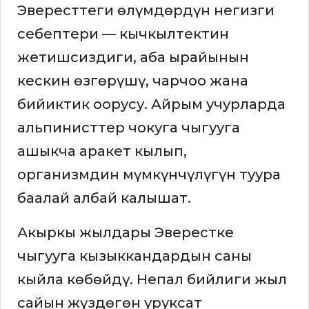
Эвересттеги өлүмдөрдүн негизги
себептери — кычкылтектин
жетишсиздиги, аба ырайынын
кескин өзгөрүшү, чарчоо жана
бийиктик оорусу. Айрым учурларда
альпинисттер чокуга чыгууга
ашыкча аракет кылып,
организмдин мүмкүнчүлүгүн туура
баалай албай калышат.
Акыркы жылдары Эверестке
чыгууга кызыккандардын саны
кыйла көбөйдү. Непал бийлиги жыл
сайын жүздөгөн уруксат