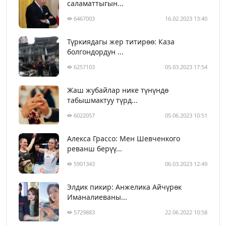
саламаттыгын...
6467003
16.02.2023 13:40
Түркиядагы жер титирөө: Каза
болгондордун ...
6257103
05.03.2023 17:54
Жаш жубайлар нике түнүндө
табышмактуу түрд...
6022057
05.06.2023 10:51
Алекса Грассо: Мен Шевченкого
реванш берүү...
5901343
06.03.2023 12:49
Элдик пикир: Анжелика Айчүрөк
Иманалиеваны...
5729883
22.06.2022 10:58