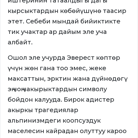
иштеринин татаалдыгы дагы
кырсыктардын көбөйүшүнө таасир
этет. Себеби мындай бийиктикте
тик учактар ар дайым эле уча
албайт.
Ошол эле учурда Эверест көптөр
үчүн жөн гана тоо эмес, жеке
максаттын, эрктин жана дүйнөдөгү
эң чоң чакырыктардын символу
бойдон калууда. Бирок адистер
акыркы трагедиялар
альпинизмдеги коопсуздук
маселесин кайрадан олуттуу кароо