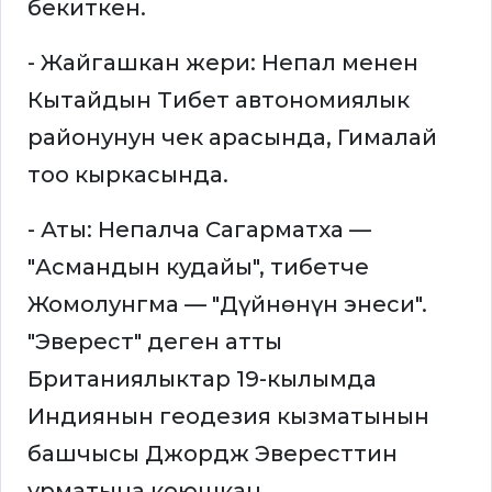
бекиткен.
- Жайгашкан жери: Непал менен
Кытайдын Тибет автономиялык
районунун чек арасында, Гималай
тоо кыркасында.
- Аты: Непалча Сагарматха —
"Асмандын кудайы", тибетче
Жомолунгма — "Дүйнөнүн энеси".
"Эверест" деген атты
Британиялыктар 19-кылымда
Индиянын геодезия кызматынын
башчысы Джордж Эвересттин
урматына коюшкан.