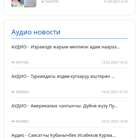
5043700
15.09.2021 6:18
Аудио новости
АУДИО - Израилде жарым миллион адам наараз...
4597583
13.03.2023 19:22
АУДИО - Түркиядагы издөө-куткаруу иштерин ...
4568064
19.02.2023 21:32
АУДИО - Америкалык чалгынчы: Дүйнө жүзү Пу...
4628883
24.01.2023 14:39
Аудио - Саясатчы Кубанычбек Исабеков Курма...