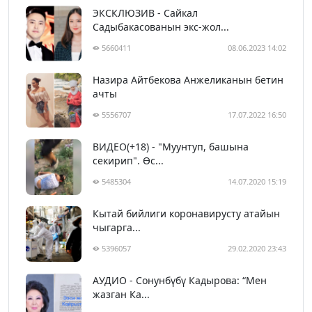
ЭКСКЛЮЗИВ - Сайкал
Садыбакасованын экс-жол...
5660411
08.06.2023 14:02
Назира Айтбекова Анжеликанын бетин
ачты
5556707
17.07.2022 16:50
ВИДЕО(+18) - "Муунтуп, башына
секирип". Өс...
5485304
14.07.2020 15:19
Кытай бийлиги коронавирусту атайын
чыгарга...
5396057
29.02.2020 23:43
АУДИО - Сонунбүбү Кадырова: “Мен
жазган Ка...