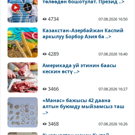
төлөөдөн бошотулат. Презид ..>
4734
07.08.2026 16:50
Казакстан–Азербайжан Каспий
аркылуу Борбор Азия ба ..>
4289
07.08.2026 16:40
Америкада уй этинин баасы
кескин өстү ..>
3466
07.08.2026 16:27
«Манас» бажысы 42 даана
алтын буюмду мыйзамсыз таш
..>
3468
07.08.2026 16:26