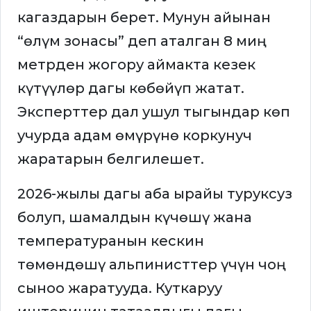
кагаздарын берет. Мунун айынан
“өлүм зонасы” деп аталган 8 миң
метрден жогору аймакта кезек
күтүүлөр дагы көбөйүп жатат.
Эксперттер дал ушул тыгындар көп
учурда адам өмүрүнө коркунуч
жаратарын белгилешет.
2026-жылы дагы аба ырайы туруксуз
болуп, шамалдын күчөшү жана
температуранын кескин
төмөндөшү альпинисттер үчүн чоң
сыноо жаратууда. Куткаруу