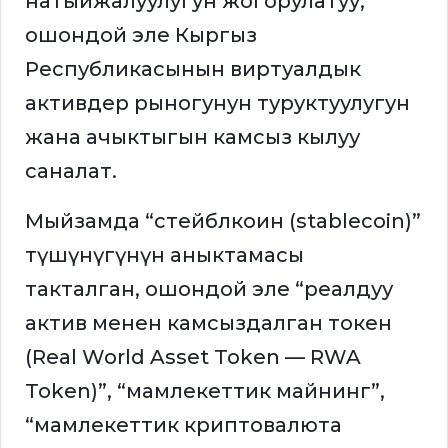
натыйжалуулугун жогорулатуу,
ошондой эле Кыргыз
Республикасынын виртуалдык
активдер рыногунун туруктуулугун
жана ачыктыгын камсыз кылуу
саналат.
Мыйзамда “стейблкоин (stablecoin)”
түшүнүгүнүн аныктамасы
такталган, ошондой эле “реалдуу
актив менен камсыздалган токен
(Real World Asset Token — RWA
Token)”, “мамлекеттик майнинг”,
“мамлекеттик криптовалюта