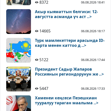
8372
06.08.2026 18:41
Акыр кыяматтын белгиси: 12-
августта асманда үч аст ..>
14665
06.08.2026 18:17
Түрк мамлекеттери арасында ID-
карта менен каттоо д ..>
5122
06.08.2026 17:44
Президент Садыр Жапаров
Россиянын региондорунун же ..>
5447
06.08.2026 17:33
Хаменеи кеңсеси Пезешкиан
тууралуу тараган маалыма ..>