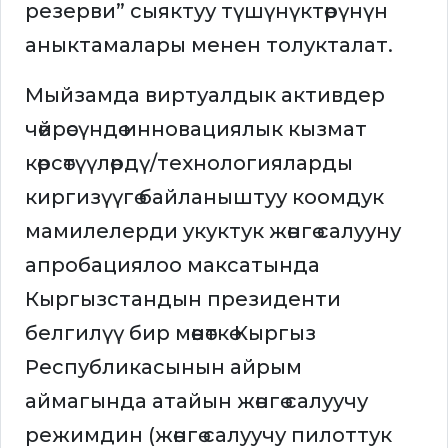
резерви” сыяктуу түшүнүктөрүнүн
аныктамалары менен толукталат.
Мыйзамда виртуалдык активдер
чөйрөсүндө инновациялык кызмат
көрсөтүүлөрдү/технологияларды
киргизүүгө байланыштуу коомдук
мамилелерди укуктук жөнгө салууну
апробациялоо максатында
Кыргызстандын президенти
белгилүү бир мөөнөткө Кыргыз
Республикасынын айрым
аймагында атайын жөнгө салуучу
режимдин (жөнгө салуучу пилоттук