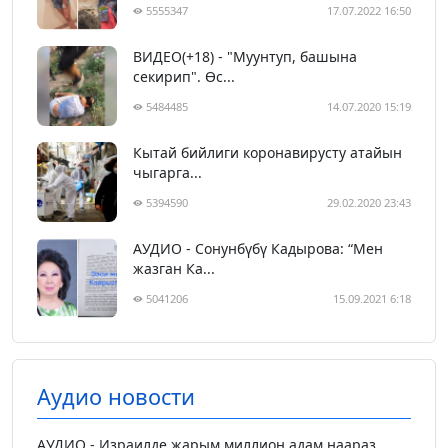
5555347
17.07.2022 16:50
ВИДЕО(+18) - "Муунтуп, башына
секирип". Өс...
5484485
14.07.2020 15:19
Кытай бийлиги коронавирусту атайын
чыгарга...
5394590
29.02.2020 23:43
АУДИО - Сонунбүбү Кадырова: “Мен
жазган Ка...
5041206
15.09.2021 6:18
Аудио новости
АУДИО - Израилде жарым миллион адам наараз...