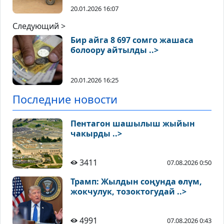
20.01.2026 16:07
Следующий >
Бир айга 8 697 сомго жашаса
болоору айтылды ..>
20.01.2026 16:25
Последние новости
Пентагон шашылыш жыйын
чакырды ..>
3411
07.08.2026 0:50
Трамп: Жылдын соңунда өлүм,
жокчулук, тозоктогудай ..>
4991
07.08.2026 0:43