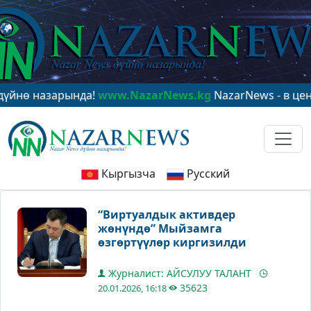
азарында!
www.NazarNews.kg
NazarNews - в центре ми
Кыргызча
Русский
“Виртуалдык активдер
жөнүндө” Мыйзамга
өзгөртүүлөр киргизилди
Журналист: АЙСУЛУУ ТАЛАНТ
35623
20.01.2026, 16:18