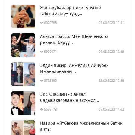
Жаш жубайлар нике түнүндө
табышмактуу түрд...
6020758
05.06.2023 10:51
Алекса Грассо: Мен Шевченкого
реванш берүү...
5900071
06.03.2023 12:49
Элдик пикир: Анжелика Айчүрөк
Иманалиеваны...
5728585
22.06.2022 10:58
ЭКСКЛЮЗИВ - Сайкал
Садыбакасованын экс-жол...
5659178
08.06.2023 14:02
Назира Айтбекова Анжеликанын бетин
ачты