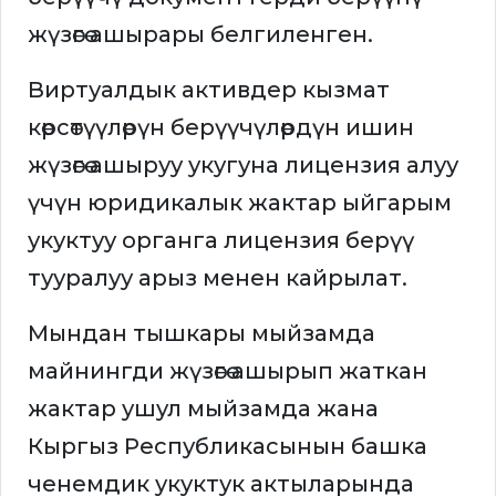
жүзөгө ашырары белгиленген.
Виртуалдык активдер кызмат
көрсөтүүлөрүн берүүчүлөрдүн ишин
жүзөгө ашыруу укугуна лицензия алуу
үчүн юридикалык жактар ыйгарым
укуктуу органга лицензия берүү
тууралуу арыз менен кайрылат.
Мындан тышкары мыйзамда
майнингди жүзөгө ашырып жаткан
жактар ушул мыйзамда жана
Кыргыз Республикасынын башка
ченемдик укуктук актыларында