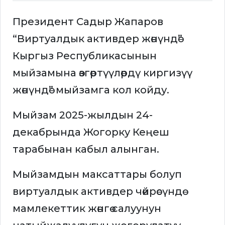
Президент Садыр Жапаров
“Виртуалдык активдер жөнүндө”
Кыргыз Республикасынын
мыйзамына өзгөртүүлөрдү киргизүү
жөнүндө” мыйзамга кол койду.
Мыйзам 2025-жылдын 24-
декабрында Жогорку Кеңеш
тарабынан кабыл алынган.
Мыйзамдын максаттары болуп
виртуалдык активдер чөйрөсүндө
мамлекеттик жөнгө салуунун