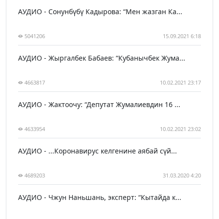
АУДИО - Сонунбүбү Кадырова: “Мен жазган Ка...
5041206
15.09.2021 6:18
АУДИО - Жыргалбек Бабаев: “Кубанычбек Жума...
4663817
10.02.2021 23:17
АУДИО - Жактоочу: “Депутат Жумалиевдин 16 ...
4633954
10.02.2021 23:02
АУДИО - ...Коронавирус келгенине аябай сүй...
4689203
31.03.2020 4:20
АУДИО - Чжун Наньшань, эксперт: “Кытайда к...