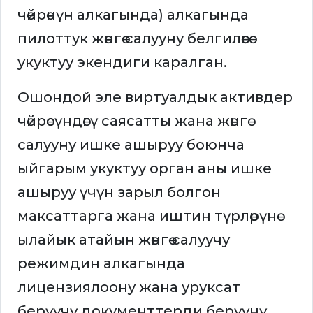
чөйрөнүн алкагында) алкагында
пилоттук жөнгө салууну белгилөөгө
укуктуу экендиги каралган.
Ошондой эле виртуалдык активдер
чөйрөсүндөгү саясатты жана жөнгө
салууну ишке ашыруу боюнча
ыйгарым укуктуу орган аны ишке
ашыруу үчүн зарыл болгон
максаттарга жана иштин түрлөрүнө
ылайык атайын жөнгө салуучу
режимдин алкагында
лицензиялоону жана уруксат
берүүчү документтерди берүүнү