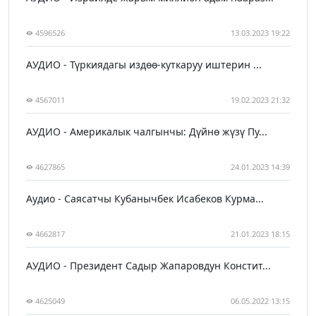
4596526
13.03.2023 19:22
АУДИО - Түркиядагы издөө-куткаруу иштерин ...
4567011
19.02.2023 21:32
АУДИО - Америкалык чалгынчы: Дүйнө жүзү Пу...
4627865
24.01.2023 14:39
Аудио - Саясатчы Кубанычбек Исабеков Курма...
4662817
21.01.2023 18:15
АУДИО - Президент Садыр Жапаровдун Констит...
4625049
06.05.2022 13:15