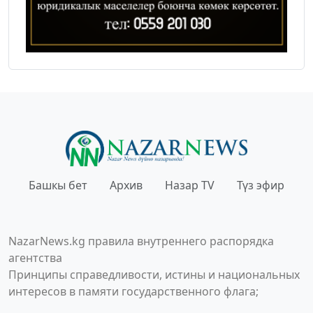
Башкы бет
Архив
Назар TV
Түз эфир
NazarNews.kg правила внутреннего распорядка
агентства
Принципы справедливости, истины и национальных
интересов в памяти государственного флага;