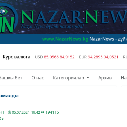
www.NazarNews.kg
NazarNews - дүйнө назарынд
Курс валюта
USD
85,0566
84,9152
EUR
94,2895
94,0521
R
Башкы бет
О нас
Категориялар
Архив
На
армалды
АНТ
194115
05.07.2024, 19:42
ры