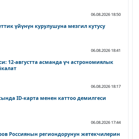
06.08.2026 18:50
еттик үйүнүн курулушуна мезгил кутусу
06.08.2026 18:41
и: 12-августта асманда үч астрономиялык
йкалат
06.08.2026 18:17
сында ID-карта менен каттоо демилгеси
06.08.2026 17:44
ров Россиянын региондорунун жетекчилерин