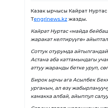
Казак ырчысы Кайрат Нуртас 
T
engrinews.kz
жазды.
Кайрат Нуртас «майда бейба
жаракат келтирүүгө» айыптал
Соттук отурумда айтылгандай
Астана аба каттамындагы уч
аттуу жаранды бетке уруп, сө
Бирок ырчы ага Асылбек Бекк
урганын, ал өзү жабырланууч
камакка албай, айыппул салуу