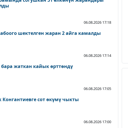
рамында согушкан 51 өлкөнүн жарандары
ылды
06.08.2026 17:18
абоого шектелген жаран 2 айга камалды
06.08.2026 17:14
 бара жаткан кайык өрттөндү
06.08.2026 17:05
к Конгантиевге сот өкүмү чыкты
06.08.2026 17:00