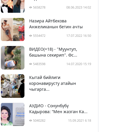
5658278
08.06.2023 14:02
Назира Айтбекова
Анжеликанын бетин ачты
5554472
17.07.2022 16:50
ВИДЕО(+18) - "Муунтуп,
башына секирип". Өс...
5483598
14.07.2020 15:19
Кытай бийлиги
5393832
29.02.2020 23:43
коронавирусту атайын
чыгарга...
АУДИО - Сонунбүбү
Кадырова: “Мен жазган Ка...
5040282
15.09.2021 6:18