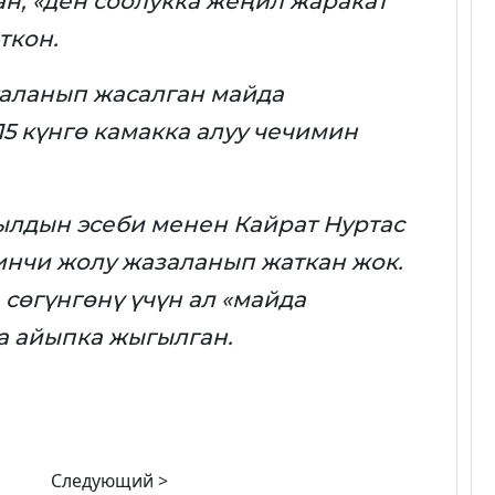
н, «ден соолукка жеңил жаракат
ткон.
таланып жасалган майда
5 күнгө камакка алуу чечимин
ылдын эсеби менен Кайрат Нуртас
инчи жолу жазаланып жаткан жок.
 сөгүнгөнү үчүн ал «майда
а айыпка жыгылган.
Следующий >