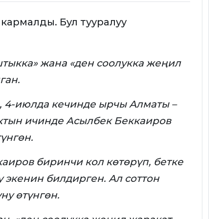
кармалды. Бул тууралуу
штыкка» жана «ден соолукка жеңил
ган.
, 4-июлда кечинде ырчы Алматы –
актын ичинде Асылбек Беккаиров
гүнгөн.
аиров биринчи кол көтөрүп, бетке
у экенин билдирген. Ал соттон
ну өтүнгөн.