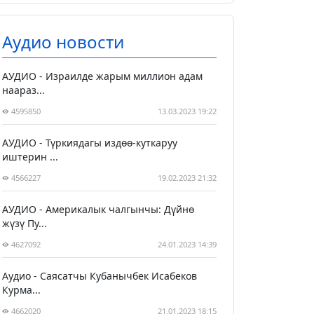
Аудио новости
АУДИО - Израилде жарым миллион адам
наараз...
4595850
13.03.2023 19:22
АУДИО - Түркиядагы издөө-куткаруу
иштерин ...
4566227
19.02.2023 21:32
АУДИО - Америкалык чалгынчы: Дүйнө
жүзү Пу...
4627092
24.01.2023 14:39
Аудио - Саясатчы Кубанычбек Исабеков
Курма...
4662020
21.01.2023 18:15