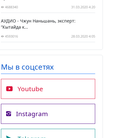
4688340
31.03.2020 4:20
АУДИО - Чжун Наньшань, эксперт:
“Кытайда к...
4593016
28.03.2020 4:05
Мы в соцсетях
Youtube
Instagram