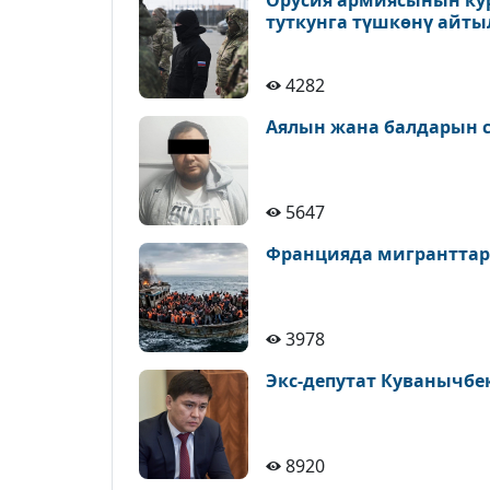
Орусия армиясынын ку
туткунга түшкөнү айт
4282
Аялын жана балдарын с
5647
Францияда мигранттар
3978
Экс-депутат Куванычбе
8920