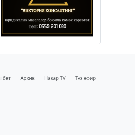
 бет
Архив
Назар TV
Түз эфир