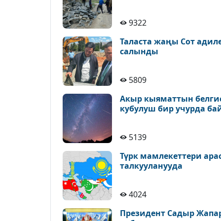
9322
Таласта жаңы Сот адил
салынды
5809
Акыр кыяматтын белгис
кубулуш бир учурда ба
5139
Түрк мамлекеттери ара
талкууланууда
4024
Президент Садыр Жапа