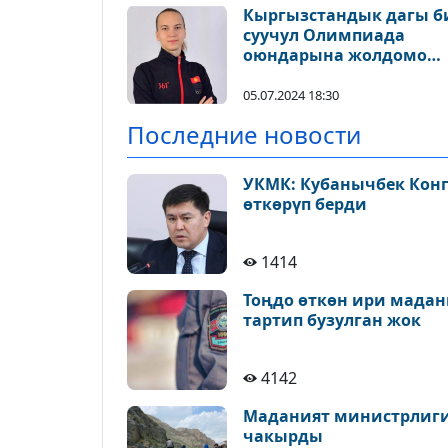
Кыргызстандык дагы б
суучул Олимпиада
оюндарына жолдомо
алды
05.07.2024 18:30
Последние новости
УКМК: Кубанычбек Конг
өткөрүп берди
1414
Тоңдо өткөн ири мадан
тартип бузулган жок
4142
Маданият министрлиги 
чакырды