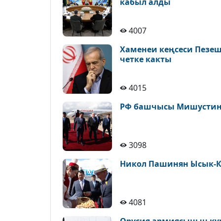
кабыл алды
4007
Хаменеи кеңсеси Пезе
четке какты
4015
РФ башчысы Мишустин 
3098
Никол Пашинян Ысык-К
4081