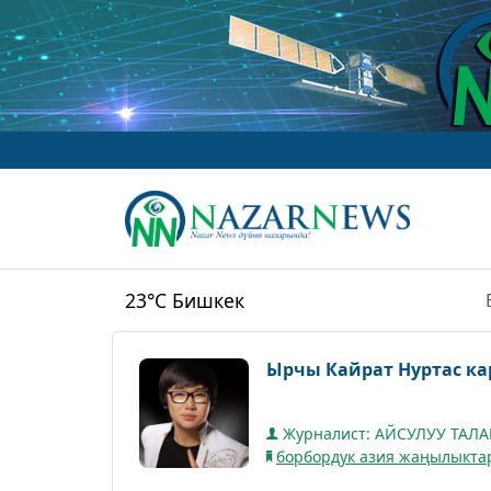
23°C
Бишкек
Ырчы Кайрат Нуртас к
Журналист: АЙСУЛУУ ТАЛ
борбордук азия жаңылыкта