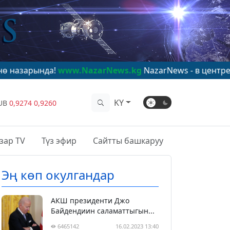
а!
www.NazarNews.kg
NazarNews - в центре мирового 
KY
UB
0,9274
0,9260
зар TV
Түз эфир
Сайтты башкаруу
Эң көп окулгандар
АКШ президенти Джо
Байдендиин саламаттыгын...
6465142
16.02.2023 13:40