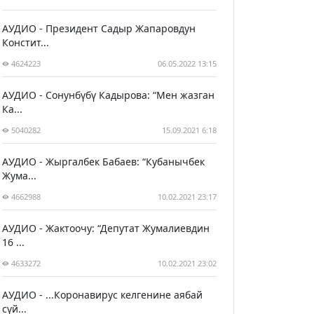
АУДИО - Президент Садыр Жапаровдун
Констит...
4624223
06.05.2022 13:15
АУДИО - Сонунбүбү Кадырова: “Мен жазган
Ка...
5040282
15.09.2021 6:18
АУДИО - Жыргалбек Бабаев: “Кубанычбек
Жума...
4662988
10.02.2021 23:17
АУДИО - Жактоочу: “Депутат Жумалиевдин
16 ...
4633272
10.02.2021 23:02
АУДИО - ...Коронавирус келгенине аябай
сүй...