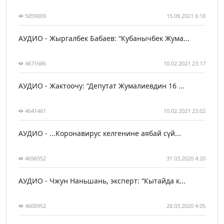
5059009
15.09.2021 6:18
АУДИО - Жыргалбек Бабаев: “Кубанычбек Жума...
4671686
10.02.2021 23:17
АУДИО - Жактоочу: “Депутат Жумалиевдин 16 ...
4641461
10.02.2021 23:02
АУДИО - ...Коронавирус келгенине аябай сүй...
4696552
31.03.2020 4:20
АУДИО - Чжун Наньшань, эксперт: “Кытайда к...
4600952
28.03.2020 4:05