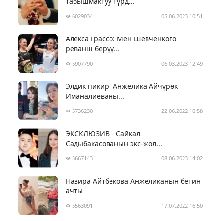
табышмактуу түрд...
6029034
05.06.2023 10:51
Алекса Грассо: Мен Шевченкого
реванш берүү...
5907790
06.03.2023 12:49
Элдик пикир: Анжелика Айчүрөк
Иманалиеваны...
5736230
22.06.2022 10:58
ЭКСКЛЮЗИВ - Сайкал
Садыбакасованын экс-жол...
5667143
08.06.2023 14:02
Назира Айтбекова Анжеликанын бетин
ачты
5563091
17.07.2022 16:50