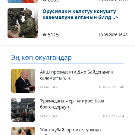
Орусия эки калктуу конушту
көзөмөлүнө алганын билд ..>
5115
10.08.2026 16:48
Эң көп окулгандар
АКШ президенти Джо Байдендиин
саламаттыгын...
6473245
16.02.2023 13:40
Түркиядагы жер титирөө: Каза
болгондордун ...
6263249
05.03.2023 17:54
Жаш жубайлар нике түнүндө