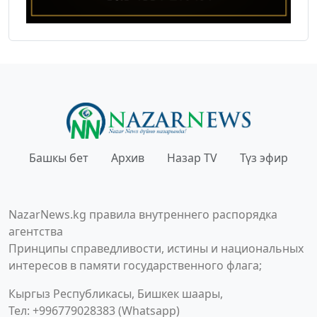
Башкы бет
Архив
Назар TV
Түз эфир
NazarNews.kg правила внутреннего распорядка
агентства
Принципы справедливости, истины и национальных
интересов в памяти государственного флага;
Кыргыз Республикасы, Бишкек шаары,
Тел: +996779028383 (Whatsapp)