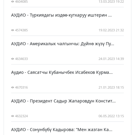
4604085
13.03.2023 19:22
АУДИО - Түркиядагы издөө-куткаруу иштерин ...
4574385
19.02.2023 21:32
АУДИО - Америкалык чалгынчы: Дүйнө жүзү Пу...
4634633
24.01.2023 14:39
Аудио - Саясатчы Кубанычбек Исабеков Курма...
4670316
21.01.2023 18:15
АУДИО - Президент Садыр Жапаровдун Констит...
4632324
06.05.2022 13:15
АУДИО - Сонунбүбү Кадырова: “Мен жазган Ка...