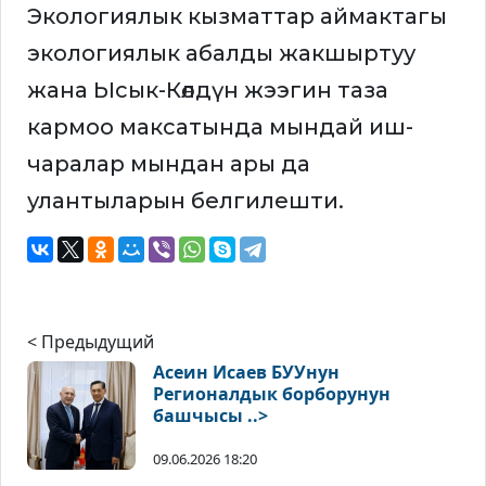
Экологиялык кызматтар аймактагы
экологиялык абалды жакшыртуу
жана Ысык-Көлдүн жээгин таза
кармоо максатында мындай иш-
чаралар мындан ары да
улантыларын белгилешти.
< Предыдущий
Асеин Исаев БУУнун
Регионалдык борборунун
башчысы ..>
09.06.2026 18:20