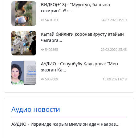
ВИДЕО(+18) - "Муунтуп, башына
секирип". Өс...
5491503
14.07.2020 15:19
Кытай бийлиги коронавирусту атайын
чыгарга...
5402563
29.02.2020 23:43
АУДИО - Сонунбүбү Кадырова: “Мен
жазган Ка...
5059009
15.09.2021 6:18
Аудио новости
АУДИО - Израилде жарым миллион адам наараз...