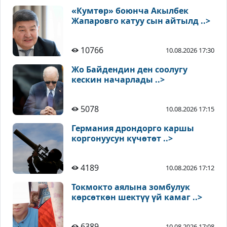
«Кумтөр» боюнча Акылбек
Жапаровго катуу сын айтылд ..>
10766
10.08.2026 17:30
Жо Байдендин ден соолугу
кескин начарлады ..>
5078
10.08.2026 17:15
Германия дрондорго каршы
коргонуусун күчөтөт ..>
4189
10.08.2026 17:12
Токмокто аялына зомбулук
көрсөткөн шектүү үй камаг ..>
6389
10.08.2026 17:08