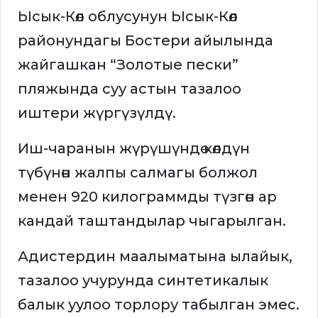
Ысык-Көл облусунун Ысык-Көл
районундагы Бостери айылында
жайгашкан “Золотые пески”
пляжында суу астын тазалоо
иштери жүргүзүлдү.
Иш-чаранын жүрүшүндө көлдүн
түбүнөн жалпы салмагы болжол
менен 920 килограммды түзгөн ар
кандай таштандылар чыгарылган.
Адистердин маалыматына ылайык,
тазалоо учурунда синтетикалык
балык уулоо торлору табылган эмес.