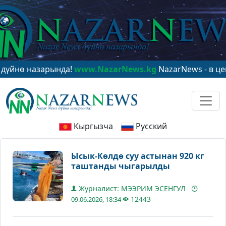
 назарында!
www.NazarNews.kg
NazarNews - в центре 
Кыргызча
Русский
Ысык-Көлдө суу астынан 920 кг
таштанды чыгарылды
Журналист: МЭЭРИМ ЭСЕНГУЛ
12443
09.06.2026, 18:34