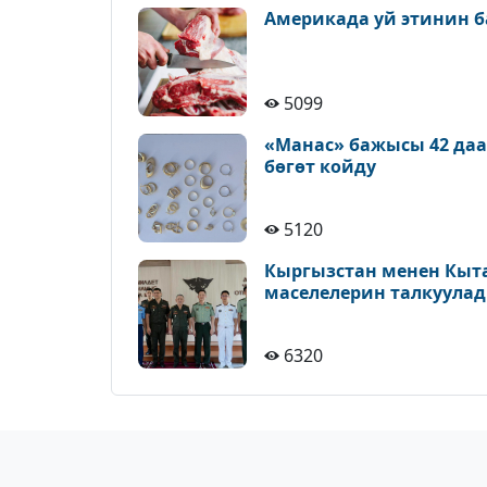
Америкада уй этинин б
5099
«Манас» бажысы 42 да
бөгөт койду
5120
Кыргызстан менен Кыт
маселелерин талкуула
6320