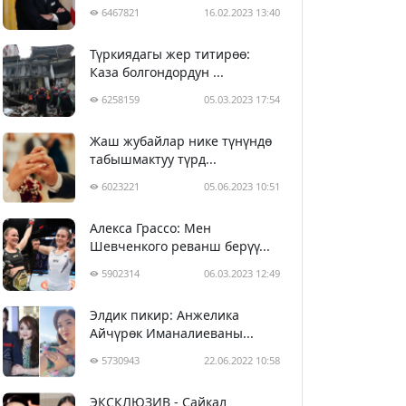
6467821
16.02.2023 13:40
Түркиядагы жер титирөө:
Каза болгондордун ...
6258159
05.03.2023 17:54
Жаш жубайлар нике түнүндө
табышмактуу түрд...
6023221
05.06.2023 10:51
Алекса Грассо: Мен
Шевченкого реванш берүү...
5902314
06.03.2023 12:49
Элдик пикир: Анжелика
Айчүрөк Иманалиеваны...
5730943
22.06.2022 10:58
ЭКСКЛЮЗИВ - Сайкал