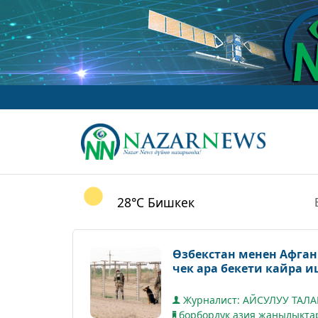
28°C
Бишкек
Өзбекстан менен Афган
чек ара бекети кайра 
Журналист: АЙСУЛУУ ТАЛ
борбордук азия жаңылыкта