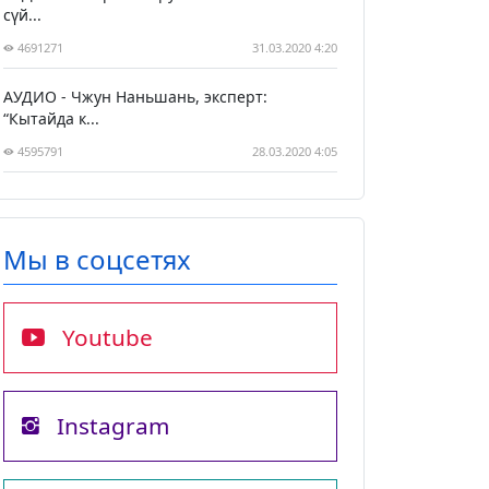
сүй...
4691271
31.03.2020 4:20
АУДИО - Чжун Наньшань, эксперт:
“Кытайда к...
4595791
28.03.2020 4:05
Мы в соцсетях
Youtube
Instagram