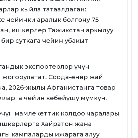
рлар кыйла татаалдаган:
 чейинки аралык болгону 75
ан, ишкерлер Тажикстан аркылуу
 бир суткага чейин убакыт
тандык экспортерлор үчүн
 жогорулатат. Соода-өнөр жай
а, 2026-жылы Афганистанга товар
олларга чейин көбөйүшү мүмкүн.
үчүн мамлекеттик колдоо чаралары
, ишкерлерге Хайратон жана
гы кампаларды ижарага алуу