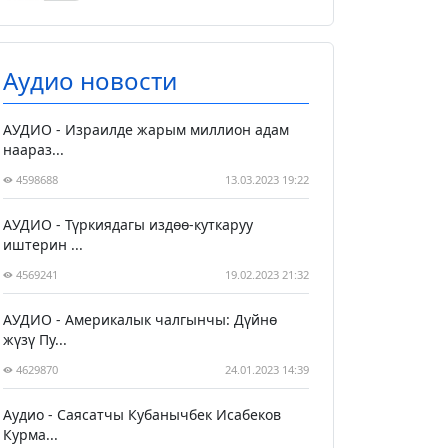
Аудио новости
АУДИО - Израилде жарым миллион адам
наараз...
4598688
13.03.2023 19:22
АУДИО - Түркиядагы издөө-куткаруу
иштерин ...
4569241
19.02.2023 21:32
АУДИО - Америкалык чалгынчы: Дүйнө
жүзү Пу...
4629870
24.01.2023 14:39
Аудио - Саясатчы Кубанычбек Исабеков
Курма...