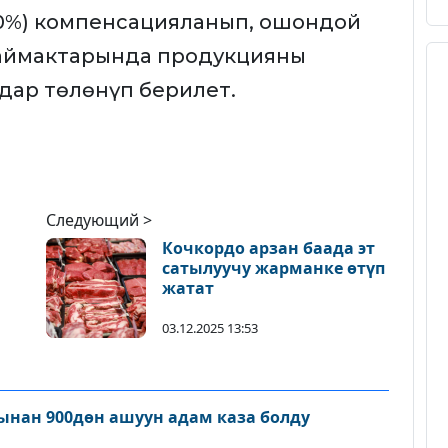
00%) компенсацияланып, ошондой
аймактарында продукцияны
дар төлөнүп берилет.
Следующий >
Кочкордо арзан баада эт
сатылуучу жарманке өтүп
жатат
03.12.2025 13:53
нан 900дөн ашуун адам каза болду