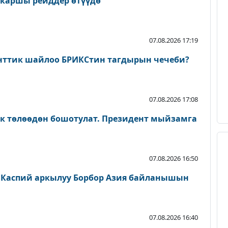
 каршы рейддер өтүүдө
07.08.2026 17:19
нттик шайлоо БРИКСтин тагдырын чечеби?
07.08.2026 17:08
ык төлөөдөн бошотулат. Президент мыйзамга
07.08.2026 16:50
 Каспий аркылуу Борбор Азия байланышын
07.08.2026 16:40