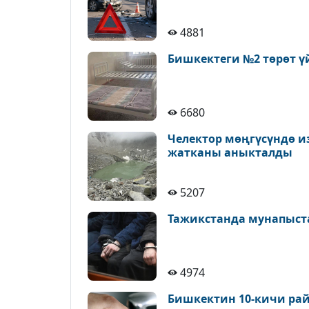
4881
Бишкектеги №2 төрөт ү
6680
Челектор мөңгүсүндө и
жатканы аныкталды
5207
Тажикстанда мунапыст
4974
Бишкектин 10-кичи рай