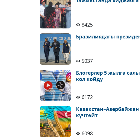
Тажикстанда хиджабга
8425
Бразилиядагы президе
5037
Блогерлер 5 жылга сал
кол койду
6172
Казакстан–Азербайжан
күчтөйт
6098