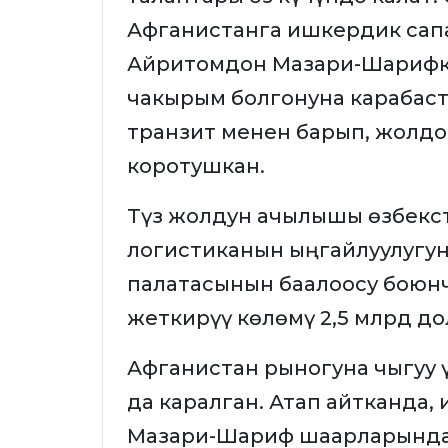
Афганистанга ишкердик сапа
Айритомдон Мазари-Шарифке
чакырым болгонуна карабаст
транзит менен барып, жолдо
коротушкан.
Түз жолдун ачылышы өзбекс
логистиканын ыңгайлуулугун
палатасынын баалоосу боюнч
жеткирүү көлөмү 2,5 млрд д
Афганистан рыногуна чыгуу 
да каралган. Атап айтканда
Мазари-Шариф шаарларында