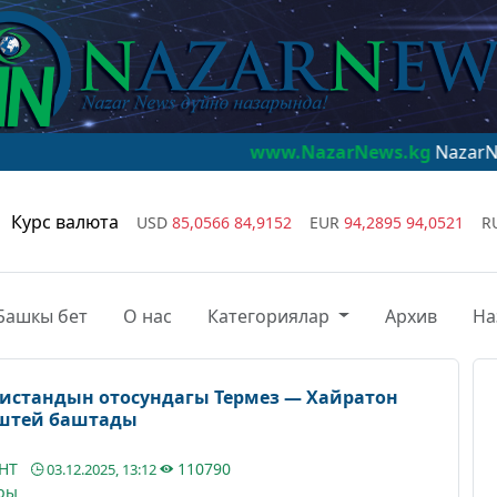
www.NazarNews.kg
NazarNews - дүйнө 
Курс валюта
USD
85,0566
84,9152
EUR
94,2895
94,0521
R
Башкы бет
О нас
Категориялар
Архив
На
истандын отосундагы Термез — Хайратон
иштей баштады
АНТ
110790
03.12.2025, 13:12
ры