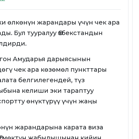
ки өлкөнүн жарандары үчүн чек ара
ы. Бул тууралуу Өзбекстандын
лдирди.
лгон Амударья дарыясынын
өгү чек ара көзөмөл пункттары
лата белгилегендей, түз
ыбына келиши эки тараптуу
портту өнүктүрүү үчүн жаңы
көнүн жарандарына карата виза
. Өтмөктүн жабылышынан кийин