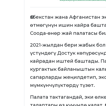
Өзбекстан жана Афганистан э
өтмөгүнүн ишин кайра баштад
Соода-өнөр жай палатасы би
2021-жылдан бери жабык бо
үстүндөгү Достук көпүрөсүнд
кайрадан иштей баштады. Па
кургактык байланыштын кал
сапарларды жеңилдетип, экс
мүмкүнчүлүктөрдү түзөт.
Палата тактагандай, эки өл
талаптары өз күчүндө калат