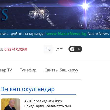
назарында!
www.NazarNews.kg
NazarNews - в центре м
KY
UB
0,9274
0,9260
зар TV
Түз эфир
Сайтты башкаруу
Эң көп окулгандар
АКШ президенти Джо
Байдендиин саламаттыгын...