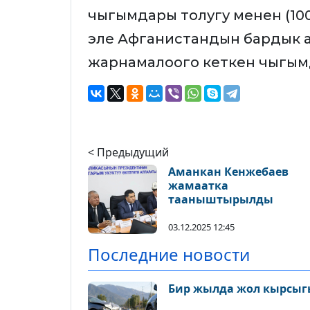
чыгымдары толугу менен (1
эле Афганистандын бардык 
жарнамалоого кеткен чыгым
< Предыдущий
Аманкан Кенжебаев
жамаатка
тааныштырылды
03.12.2025 12:45
Последние новости
Бир жылда жол кырсыгы