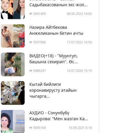
Садыбакасованын экс-жол...
5661450
08.06.2023 14:02
Назира Айтбекова
Анжеликанын бетин ачты
5557688
17.07.2022 16:50
ВИДЕО(+18) - "Муунтуп,
башына секирип". Өс...
5486247
14.07.2020 15:19
Кытай бийлиги
5397149
29.02.2020 23:43
коронавирусту атайын
чыгарга...
АУДИО - Сонунбүбү
Кадырова: “Мен жазган Ка...
5045160
15.09.2021 6:18