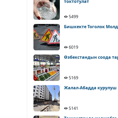
токтотулат
5499
Бишкекте Тоголок Молд
6019
Өзбекстандын соода т
5169
Жалал-Абадда курулуш
5141