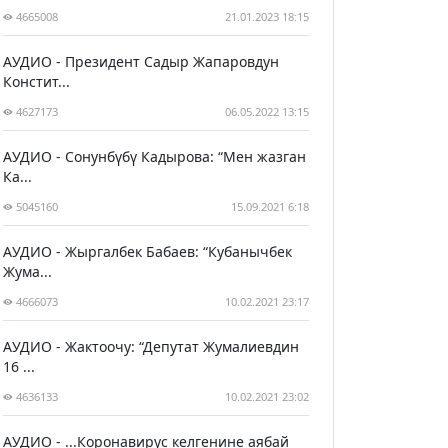
4665008
21.01.2023 18:15
АУДИО - Президент Садыр Жапаровдун
Констит...
4627173
06.05.2022 13:15
АУДИО - Сонунбүбү Кадырова: “Мен жазган
Ка...
5045160
15.09.2021 6:18
АУДИО - Жыргалбек Бабаев: “Кубанычбек
Жума...
4666073
10.02.2021 23:17
АУДИО - Жактоочу: “Депутат Жумалиевдин
16 ...
4636133
10.02.2021 23:02
АУДИО - ...Коронавирус келгенине аябай