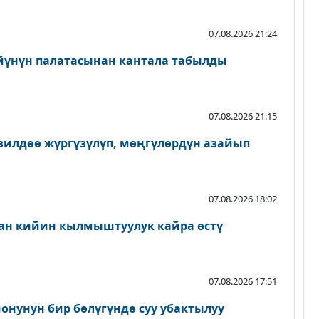
07.08.2026 21:24
йүнүн палатасынан кантала табылды
07.08.2026 21:15
зилдөө жүргүзүлүп, мөңгүлөрдүн азайып
07.08.2026 18:02
ан кийин кылмыштуулук кайра өстү
07.08.2026 17:51
онунун бир бөлүгүндө суу убактылуу