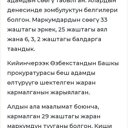
адамдын сөөгү табылган. Алардын
денесинде зомбулуктун белгилери
болгон. Маркумдардын сөөгү 33
жаштагы эркек, 25 жаштагы аял
жана 6, 3, 2 жаштагы балдарга
таандык.
Кийинчерээк Өзбекстандын Башкы
прокуратурасы беш адамды
өлтүрүүгө шектелген жаран
кармалганын жарыялаган.
Алдын ала маалымат боюнча,
кармалган 29 жаштагы жаран
маркумдун тууганы болгон. Киши