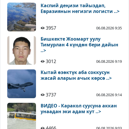
Каспий деңизи тайыздап,
Евразиянын негизги логисти ..>
3957
06.08.2026 9:35
Бишкекте Жоомарт уулу
Тимурлан 4 күндөн бери дайын
..>
3012
06.08.2026 9:19
Кытай өзөктүк аба соккусун
жасай аларын ачык көрсө ..>
3737
06.08.2026 9:14
ВИДЕО - Каракол суусуна аккан
унаадан эки адам кут ..>
4466
06.08.2026 9:03