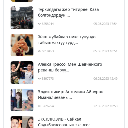
Түркиядагы жер титирөө: Каза
болгондордун ...
6253944
05.03.2023 17:54
Жаш жубайлар нике түнүндө
табышмактуу түрд...
6018453
05.06.2023 10:51
Алекса Грассо: Мен Шевченкого
реванш берүү...
5897973
06.03.2023 12:49
Элдик пикир: Анжелика Айчүрөк
Иманалиеваны...
5726254
22.06.2022 10:58
ЭКСКЛЮЗИВ - Сайкал
Садыбакасованын экс-жол...