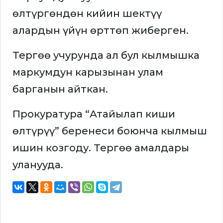
өлтүргөндөн кийин шектүү
алардын үйүн өрттөп жиберген.
Тергөө учурунда ал бул кылмышка
маркумдун карызынан улам
барганын айткан.
Прокуратура “Атайылап киши
өлтүрүү” беренеси боюнча кылмыш
ишин козгоду. Тергөө амалдары
уланууда.