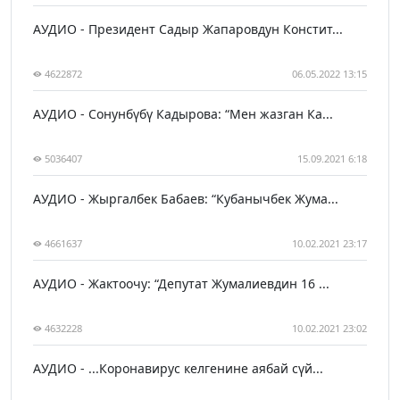
АУДИО - Президент Садыр Жапаровдун Констит...
4622872
06.05.2022 13:15
АУДИО - Сонунбүбү Кадырова: “Мен жазган Ка...
5036407
15.09.2021 6:18
АУДИО - Жыргалбек Бабаев: “Кубанычбек Жума...
4661637
10.02.2021 23:17
АУДИО - Жактоочу: “Депутат Жумалиевдин 16 ...
4632228
10.02.2021 23:02
АУДИО - ...Коронавирус келгенине аябай сүй...