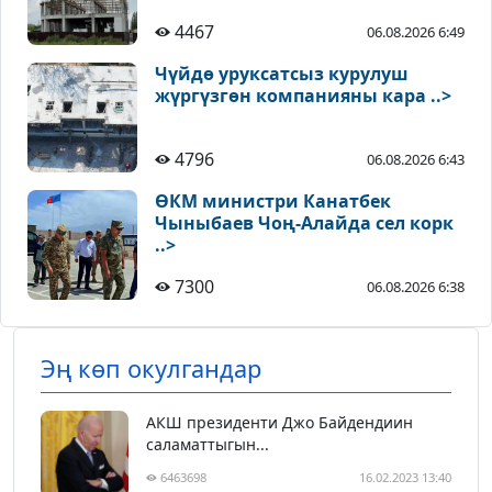
4467
06.08.2026 6:49
Чүйдө уруксатсыз курулуш
жүргүзгөн компанияны кара ..>
4796
06.08.2026 6:43
ӨКМ министри Канатбек
Чыныбаев Чоң-Алайда сел корк
..>
7300
06.08.2026 6:38
Эң көп окулгандар
АКШ президенти Джо Байдендиин
саламаттыгын...
6463698
16.02.2023 13:40