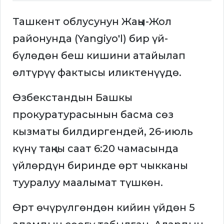
Ташкент облусунун Жаңы-Жол
районунда (Yangiyo'l) бир үй-
бүлөдөн беш кишини атайылап
өлтүрүү фактысы иликтенүүдө.
Өзбекстандын Башкы
прокуратурасынын басма сөз
кызматы билдиргендей, 26-июль
күнү таңкы саат 6:20 чамасында
үйлөрдүн биринде өрт чыкканы
тууралуу маалымат түшкөн.
Өрт өчүрүлгөндөн кийин үйдөн 5