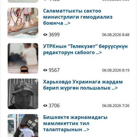
Саламаттыкты сактоо
министрлиги гемодиализ
боюнча ..>
3699
06.08.2026 8:48
УТРКнын “Телекүзөт” берүүсүнүн
редакторун сабоого ..>
9567
06.08.2026 8:19
Харьковдо Украинага жардам
берип жүргөн польшалык ..>
3706
06.08.2026 7:26
Бишкекте жарнамадагы
мамлекеттик тил
талаптарынын ..>