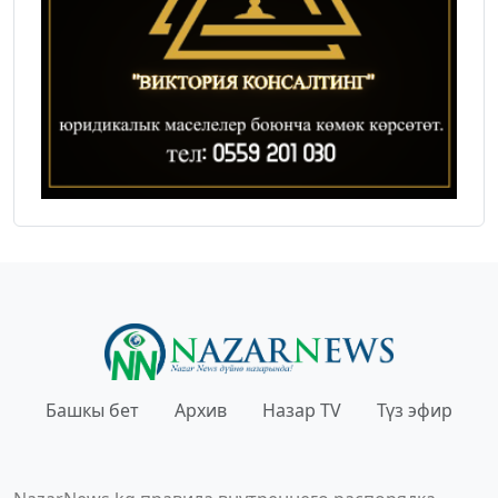
Башкы бет
Архив
Назар TV
Түз эфир