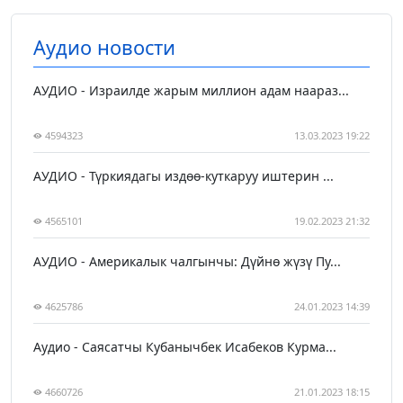
Аудио новости
АУДИО - Израилде жарым миллион адам наараз...
4594323
13.03.2023 19:22
АУДИО - Түркиядагы издөө-куткаруу иштерин ...
4565101
19.02.2023 21:32
АУДИО - Америкалык чалгынчы: Дүйнө жүзү Пу...
4625786
24.01.2023 14:39
Аудио - Саясатчы Кубанычбек Исабеков Курма...
4660726
21.01.2023 18:15