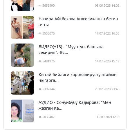
5656990
08.06.2023 14:02
Назира Айтбекова Анжеликанын бетин
ачты
5553076
17.07.2022 16:50
ВИДЕО(+18) - "Муунтуп, башына
секирип". Өс...
5481976
14.07.2020 15:19
Кытай бийлиги коронавирусту атайын
чыгарга...
5392744
29.02.2020 23:43
АУДИО - Сонунбүбү Кадырова: “Мен
жазган Ка...
5036407
15.09.2021 6:18