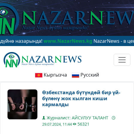
назарында!
www.NazarNews.kg
NazarNews - в центре м
Кыргызча
Русский
Өзбекстанда бүтүндөй бир үй-
бүлөнү жок кылган киши
кармалды
Журналист: АЙСУЛУУ ТАЛАНТ
56321
29.07.2024, 11:44