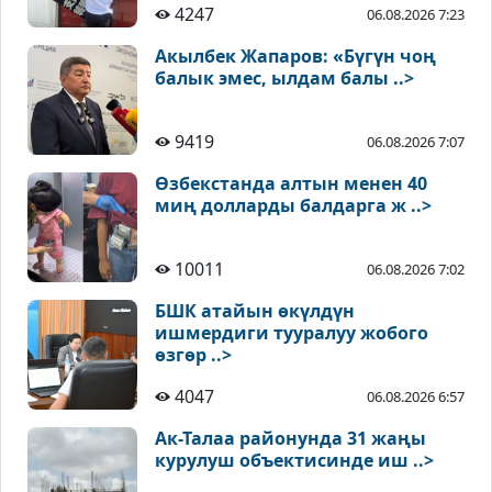
4247
06.08.2026 7:23
Акылбек Жапаров: «Бүгүн чоң
балык эмес, ылдам балы ..>
9419
06.08.2026 7:07
Өзбекстанда алтын менен 40
миң долларды балдарга ж ..>
10011
06.08.2026 7:02
БШК атайын өкүлдүн
ишмердиги тууралуу жобого
өзгөр ..>
4047
06.08.2026 6:57
Ак-Талаа районунда 31 жаңы
курулуш объектисинде иш ..>